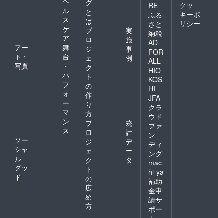
ヘ
グ
クッ
RE
ル
と
キーポ
ふる
ス
は
リシー
さと
ケ
プ
実
納税
ア
ロ
施
AD
アー
舞
ジ
事
FOR
ト・
台
ェ
例
ALL
写真
・
ク
HIO
パ
ト
KOS
フ
の
HI
ォ
作
JFA
ー
り
クラ
マ
方
ウド
ン
プ
統
ファ
ス
ロ
計
ン
ソー
ジ
デ
ディ
シャ
ェ
ー
ング
ル
ク
タ
mac
グッ
ト
hi-ya
ド
の
補助
広
金申
め
請サ
方
ポー
ト