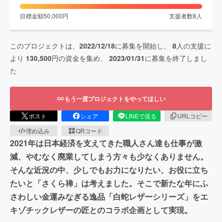
目標金額
50,000
円
支援者数
8
人
このプロジェクトは、
2022/12/18
に募集を開始し、
8
人の支援に
より
130,500
円の資金を集め、
2023/01/31
に募集を終了しまし
た
もう一度プロジェクトをやってほしい
ポスト
シェア
LINEで送る
URLコピー
埋め込み
QRコード
2021年は日本経済を支えてきた職人さん達も仕事が激
減、やむなく廃業してしまう方々も少なくありません。
そんな近況の中、少しでもお力になりたい、お役に立ち
たいと「さくら禅」は考えました。そこで新たな年にふ
さわしい金運みなぎる逸品「白蛇レザーシリーズ」をエ
キゾチックレザーの匠とのコラボ企画として実現。