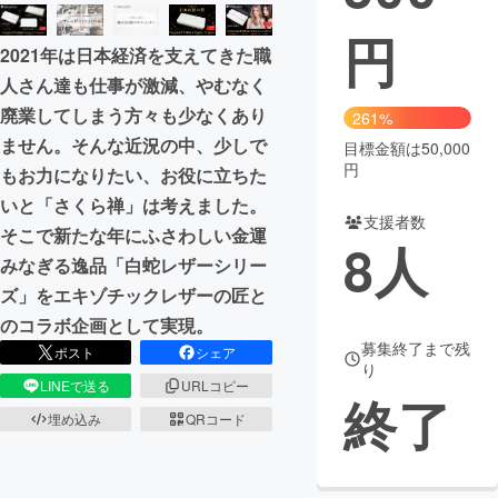
円
まちづくり・地域活性化
2021年は日本経済を支えてきた職
人さん達も仕事が激減、やむなく
CAMPFIRE for Social Good
CAMPFIRE Creation
廃業してしまう方々も少なくあり
261%
CAMPFIREふるさと納税
machi-ya
コミュニティ
ません。そんな近況の中、少しで
目標金額は50,000
円
もお力になりたい、お役に立ちた
いと「さくら禅」は考えました。
支援者数
そこで新たな年にふさわしい金運
8
人
みなぎる逸品「白蛇レザーシリー
ズ」をエキゾチックレザーの匠と
のコラボ企画として実現。
募集終了まで残
ポスト
シェア
り
LINEで送る
URLコピー
終了
埋め込み
QRコード