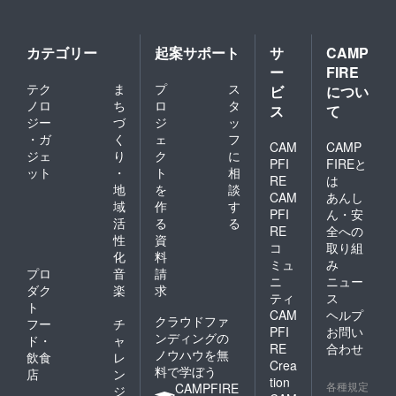
カテゴリー
起案サポート
サ
CAMP
ー
FIRE
テク
ま
プ
ス
ビ
につい
ノロ
ち
ロ
タ
ス
て
ジー
づ
ジ
ッ
・ガ
く
ェ
フ
CAM
CAMP
ジェ
り
ク
に
PFI
FIREと
ット
・
ト
相
RE
は
地
を
談
CAM
あんし
域
作
す
PFI
ん・安
活
る
る
RE
全への
性
資
コ
取り組
化
料
ミュ
み
プロ
音
請
ニ
ニュー
ダク
楽
求
ティ
ス
ト
CAM
ヘルプ
クラウドファ
フー
チ
PFI
お問い
ンディングの
ド・
ャ
RE
合わせ
ノウハウを無
飲食
レ
Crea
料で学ぼう
店
ン
tion
各種規定
CAMPFIRE
ジ