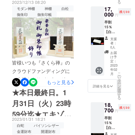
神木 屋久杉で作った「御札
プロジェクトチーム一同
2023/12/13 08:20
る
送料
ご支援頂きました皆様に
早急に
17,
御朱印帳」飾り！プロジェ
込）の
モダン神棚
神棚
白松
ご連絡
は、特典といたしまして、
残り30
【25％
000
致しま
御朱印
御朱印帳
円
クトチーム一同
OFF】
す。 ※
黄金根付をプレゼントしま
早割
⇒16,50
デザイ
15％
0円
ン・仕
す！プロジェクトページ
【白
（税・
様は変
蛇】長
送料
URLhttps://camp-
更にな
支援
財布
込） ■
る可能
者：
fire.jp/projects/729453/より
Goldプ
白蛇ラ
性もご
0人
レート
ウンド
ざいま
お届
多くの方々に「水晶和紙」
付き
Gold
す。ご
け予
【30名
ZIP ×１
定：
皆様いつも『さくら禅』の
了承く
御朱印帳をお届けできよう
限定】
2023
個 ※製
ださ
年02
クラウドファンディングに
■一般販
造状況
に頑張りますので、SNSな
い。
こ
月
売予定
により
の
リ
ご支援をありがとうござい
どでの拡散にご協力を頂け
価格：
出荷時
タ
もっと見る
ー
20,000
期が遅
ン
詳細を見る
ます。本日は「大安吉日と
を
ますと幸いです。引き続
円
★本日最終日。1
れる場
選
択
（税・
合、早
す
お金にご縁のある巳の日の
き、宜しくお願い致しま
る
送料
急にご
月31日（火）23時
18,
W縁起日」です！ご要望に
込）の
連絡致
す。【水晶和紙】に満願成
残り30
【15％
700
しま
円
59分迄★エキゾ
お応えし、今年も「白松」
就をご祈願！ 繰返しご愛用
OFF】
す。 ※
早割
⇒17,00
2023/01/31 18:21
デザイ
モダン神棚のプロジェクト
して頂ける一生モノの御朱
チックレザーの匠
15％
0円
ン・仕
白蛇
パイソンレザー
【白
（税・
様は変
を再掲載致します。今回、
印帳プロジェクトチーム一
金運財布
開運財布
蛇】白
送料
更にな
支援