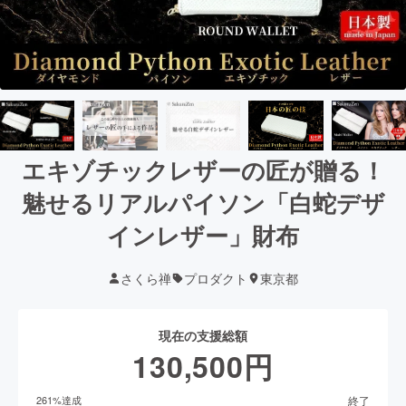
エキゾチックレザーの匠が贈る！
魅せるリアルパイソン「白蛇デザ
インレザー」財布
さくら禅
プロダクト
東京都
現在の支援総額
130,500
円
終了
261
%達成