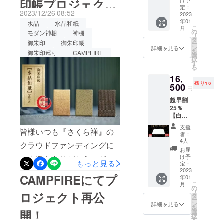
できように頑張りますの
印帳プロジェクト
け予
本年も、皆様のご期待に添
き！ ご理解
【20名
定：
2023/12/26 08:52
とご支援を
で、SNSなどでの拡散にご
限定】
2023
えるよう、より一層の品質
公開！
年01
■一般販
水晶
水晶和紙
頂ければ幸
協力を頂けますと幸いで
こ
月
向上とサービスの充実に努
売予定
の
モダン神棚
神棚
いです。
リ
価格：
タ
す。【同時開催中のプロ
御朱印
御朱印帳
めて参ります。【実施中プ
ー
20,000
ン
詳細を見る
を
御朱印巡り
CAMPFIRE
円
ジェクト】【水晶和紙】に
選
ロジェクト】【水晶和紙】
択
（税・
す
る
満願成就をご祈願！ 繰返し
送料
に満願成就をご祈願！ 繰返
16,
込）の
ご愛用して頂ける一生モノ
残り16
しご愛用して頂ける一生モ
【25％
500
円
OFF】
の御朱印帳https://camp-
ノの御朱印帳https://camp-
超早割
⇒15,00
25％
0円
fire.jp/projects/729453/❖神
fire.jp/projects/729453/❖神
【白
（税・
様の居場所❖神様とのご縁
蛇】白
送料
様の居場所❖神様とのご縁
支援
皆様いつも『さくら禅』の
蛇ラウ
込） ■
者：
を大切にできる御札・御朱
ンド
を大切にできる御札・御朱
白蛇長
4人
クラウドファンディングに
Gold
財布
お届
印帳 お祀り飾り（白松）
印帳 お祀り飾り
ZIP
Goldプ
け予
ご支援をありがとうござい
もっと見る
【20名
レート
定：
https://camp-
https://camp-
限定】
2023
ます。ご要望にお応えし、
×１個 ※
CAMPFIREにてプ
年01
fire.jp/projects/view/725338
■一般販
製造状
fire.jp/projects/view/725338
こ
月
今年も「水晶和紙」御朱印
売予定
況によ
の
リ
引き続き、宜しくお願い致
ロジェクト再公
価格：
皆様のご健康とご多幸を心
り出荷
タ
帳のプロジェクトを再掲載
ー
22,000
時期が
ン
詳細を見る
します。❖神様の居場所❖
を
よりお祈り申し上げます。
円
遅れる
開！
選
致します。今回、超早割を
択
（税・
場合、
す