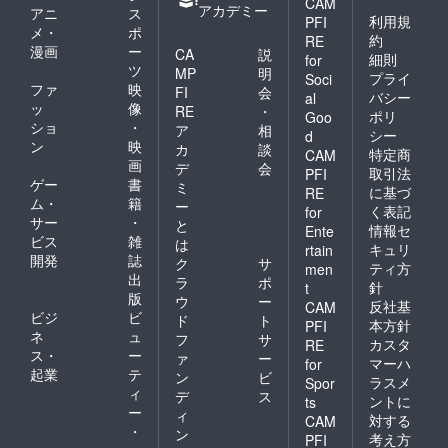
CAM
アカデミー
アニ
ス
利用規
PFI
メ・
ポ
約
RE
漫画
ー
CA
説
細則
for
ツ
MP
明
プライ
Soci
ファ
映
FI
会
バシー
al
ッ
像
RE
・
ポリ
Goo
ショ
・
ア
相
シー
d
ン
映
カ
談
特定商
CAM
画
デ
会
取引法
PFI
ゲー
書
ミ
に基づ
RE
ム・
籍
ー
く表記
for
サー
・
と
情報セ
Ente
ビス
雑
は
キュリ
rtain
開発
誌
ク
サ
ティ方
men
出
ラ
ポ
針
t
版
ウ
ー
反社基
CAM
ビジ
ビ
ド
ト
本方針
PFI
ネ
ュ
フ
サ
カスタ
RE
ス・
ー
ァ
ー
マーハ
for
起業
テ
ン
ビ
ラスメ
Spor
ィ
デ
ス
ントに
ts
ー
ィ
対する
CAM
・
ン
考え方
PFI