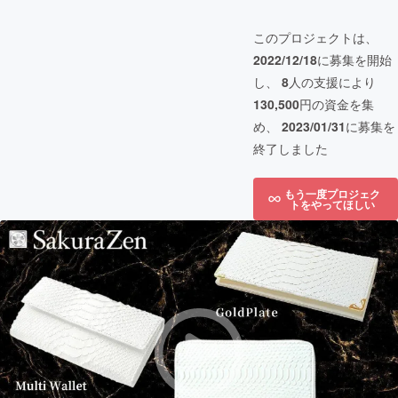
このプロジェクトは、
2022/12/18
に募集を開始
し、
8
人の支援により
130,500
円の資金を集
め、
2023/01/31
に募集を
終了しました
もう一度プロジェク
トをやってほしい