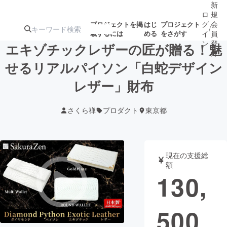
新
ロ
規
グ
会
プロジェクトを掲
はじ
プロジェクト
/
載するには
める
をさがす
イ
員
ン
登
エキゾチックレザーの匠が贈る！魅
録
せるリアルパイソン「白蛇デザイン
レザー」財布
人気のプロ
注目のリ
注目の新着プロ
募集終了が近いプ
もうすぐ公開
ジェクト
ターン
ジェクト
ロジェクト
されます
さくら禅
プロダクト
東京都
アート・写真
音楽
現在の支援総
テクノロジー・ガジェット
ゲーム・サ
額
130,
映像・映画
書籍・雑誌
500
ビジネス・起業
チャレンジ