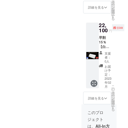
リ
26,000
ずかとなりましたが！最後
出荷時
タ
とのご縁を大切にできる御
ー
円
期が遅
ン
詳細を見る
を
まで何卒、宜しくお願い致
札・御朱印帳 お祀り飾りプ
（税・
れる場
選
択
送料
合、早
す
します。https://camp-
る
ロジェクトチーム一同
込）の
急にご
22,
【25％
連絡致
fire.jp/projects/view/628416◉
残り30
OFF】
100
しま
円
⇒19,50
今なら★超早割25％OFF★
す。 ※
早割
0円
デザイ
でのご提供のラストチャン
15％
（税・
ン・仕
【白
送料
様は変
スです。★更なるご支援を
蛇】マ
込） ■
更にな
支援
ルチ
白蛇マ
る可能
者：
お待ちしております。詳し
ウォ
ルチ
性もご
0人
レット
ウォ
くは画像をクリック下さ
ざいま
お届
【30名
レット
す。ご
け予
い。⇩
限定】
×１個 ※
定：
了承く
■一般販
2023
製造状
ださ
年02
売予定
況によ
い。
こ
月
価格：
り出荷
の
リ
26,000
時期が
タ
ー
円
遅れる
ン
詳細を見る
を
（税・
場合、
選
択
送料
早急に
す
る
込）の
ご連絡
このプロ
【15％
致しま
ジェクト
OFF】
す。 ※
⇒22,10
デザイ
は、
All-In方