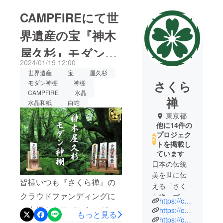
CAMPFIREにて世
界遺産の宝『神木
屋久杉』モダン神
2024/01/19 12:00
棚プロジェクト公
世界遺産
宝
屋久杉
さくら
モダン神棚
神棚
開！
CAMPFIRE
水晶
禅
水晶和紙
白蛇
東京都
他に14件の
プロジェク
トを掲載し
ています
日本の伝統
美を世に伝
皆様いつも『さくら禅』の
える「さく
クラウドファンディングに
ら禅」ブラ
https://camp-fire.jp/projects/view/371641
ンドです。
ご支援をありがとうござい
https://camp-fire.jp/projects/view/355910
もっと見る
https://camp-fire.jp/projects/view/338763