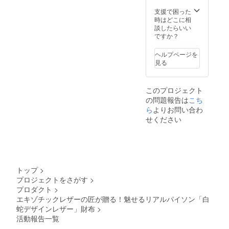
ださ
い。
支援で困った
時はどこに相
談したらいい
ですか？
ヘルプページを
見る
このプロジェクト
の問題報告は
こち
ら
よりお問い合わ
せください
トップ
>
プロジェクトをさがす
>
プロダクト
>
エキゾチックレザーの匠が贈る！魅せるリアルパイソン「白
蛇デザインレザー」財布
>
活動報告一覧