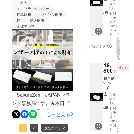
が贈る！魅せるリ
蛇ラウ
弁財天
超早割をご支援頂きました
込） ■
る可能
同
者：
ンド
白蛇長
性もご
0人
エキゾチックレザー
アルパイソン「白
皆様には、特典といたしま
Gold
財布
ざいま
お届
蛇革財布
パイソン財布
ZIP
Goldプ
す。ご
け予
して、1300年以上の歴史を
蛇デザインレ
蛇
職人財布
【30名
レート
定：
了承く
限定】
2023
金運アップ
×１個 ※
ださ
誇る！日本三大和紙の１つ
年02
ザー」財布
■一般販
製造状
い。
こ
月
売予定
「美濃手漉き和紙」謹製の
況によ
の
リ
価格：
り出荷
タ
ー
神具「雲」をプレゼントし
22,000
時期が
ン
詳細を見る
を
円
遅れる
選
ます！プロジェクトページ
択
（税・
場合、
す
る
送料
早急に
URLhttps://camp-
19,
込）の
ご連絡
残り19
【15％
500
fire.jp/projects/view/725338
致しま
円
OFF】
す。 ※
より多くの方々に「白松」
超早割
⇒18,70
デザイ
25％
0円
ン・仕
モダン神棚をお届けできよ
【白
（税・
様は変
蛇】マ
送料
更にな
「SakuraZen」JAPANブラ
うに頑張りますので、SNS
支援
ルチ
込） ■
る可能
者：
ウォ
ンド事務局です。★本日プ
白蛇ラ
などでの拡散にご協力を頂
性もご
1人
レット
ウンド
ざいま
お届
ロジェクト最終日です。1月
けますと幸いです。引き続
【20名
Gold
す。ご
け予
もっと見る
限定】
ZIP ×１
定：
了承く
31日（火）23時59分迄★◉
き、宜しくお願い致しま
■一般販
2023
個 ※製
ださ
年01
売予定
造状況
い。
プロジェクトも残りあとわ
1
2
次のページ
す。❖神様の居場所❖神様
こ
月
価格：
により
の