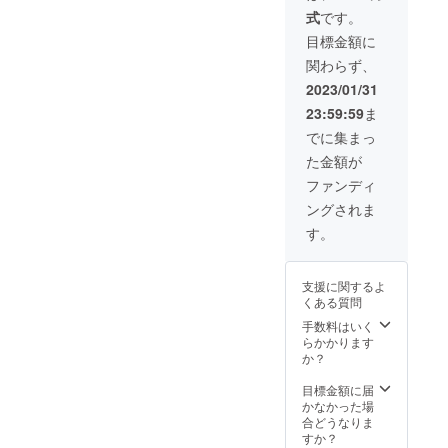
0円
ン・仕
式
です。
（税・
様は変
送料
更にな
目標金額に
込） ■
る可能
関わらず、
白蛇マ
性もご
ルチ
ざいま
2023/01/31
ウォ
す。ご
23:59:59
ま
レット
了承く
×１個 ※
ださ
でに集まっ
製造状
い。
た金額が
況によ
り出荷
ファンディ
時期が
ングされま
遅れる
場合、
す。
早急に
ご連絡
致しま
支援に関するよ
す。 ※
くある質問
デザイ
ン・仕
手数料はいく
様は変
らかかります
更にな
か？
る可能
性もご
目標金額に届
ざいま
かなかった場
す。ご
合どうなりま
了承く
すか？