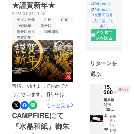
ます。『神木 屋久杉』モダ
★謹賀新年★
https://sakurazen-yakusugi.hp.peraichi.com/
一人でも多
ン神棚のプロジェクトを公
https://twitter.com/SakuraZen7
くの皆さま
2024/01/04 11:42
特定商取引
開致しました。今回、超早
に日本の伝
モダン神棚
白松
白蛇
法に基づく
統文化の美
割をご支援頂きました皆様
白蛇財布
御朱印
表記
しさや手作
御朱印巡り
御朱印帳
メッセー
には、特典といたしまし
りのすばら
謹賀新年
ジを送る
て、水晶鳥居タイプのご支
しさをお伝
えし！ 伝統
援者様には、「水晶和紙」
工芸に携る
の「雲字」をプレゼント！
リターンを
多くの工房
『雲型』モダン神棚のご支
や職人の
選ぶ
援者様には、『屋久杉 開運
方々に協賛
する事が使
木札（七福宝船）』をプレ
皆様、明けましておめでと
15,
命です。
残り17
000
ゼント！プロジェクトペー
円
うございます。旧年中は、
超早割
ジURLhttps://camp-
格別のご愛顧を賜り、誠に
多くの方に
もっと見る
25％
fire.jp/projects/view/725339
価値ある差
【白
ありがとうございました。
CAMPFIREにて
蛇】長
別化された
支援
より多くの方々に『神木 屋
弊社の商品をお選び頂き、
財布
者：
商品をご紹
『水晶和紙』御朱
Goldプ
3人
久杉』モダン神棚をお届け
心より感謝申し上げます。
レート
介させて頂
お届
付き