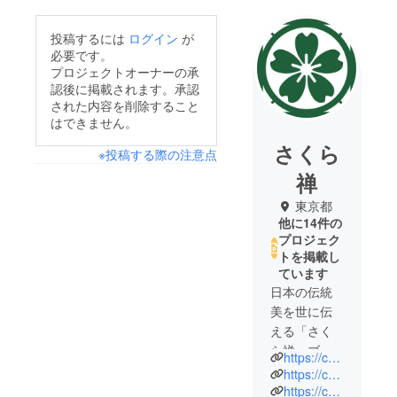
投稿するには
ログイン
が
必要です。
プロジェクトオーナーの承
認後に掲載されます。承認
された内容を削除すること
はできません。
さくら
※投稿する際の注意点
禅
東京都
他に14件の
プロジェク
トを掲載し
ています
日本の伝統
美を世に伝
える「さく
ら禅」ブラ
https://camp-fire.jp/projects/view/371641
ンドです。
https://camp-fire.jp/projects/view/355910
https://camp-fire.jp/projects/view/338763