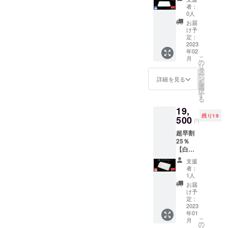
蛇ラウ
込） ■
る可能
者：
ンド
白蛇長
性もご
0人
Gold
財布
ざいま
お届
ZIP
Goldプ
す。ご
け予
【30名
レート
定：
了承く
限定】
2023
×１個 ※
ださ
年02
■一般販
製造状
い。
こ
月
売予定
況によ
の
リ
価格：
り出荷
タ
ー
22,000
時期が
ン
詳細を見る
を
円
遅れる
選
択
（税・
場合、
す
る
送料
早急に
19,
込）の
ご連絡
残り19
【15％
500
致しま
円
OFF】
す。 ※
超早割
⇒18,70
デザイ
25％
0円
ン・仕
【白
（税・
様は変
蛇】マ
送料
更にな
支援
ルチ
込） ■
る可能
者：
ウォ
白蛇ラ
性もご
1人
レット
ウンド
ざいま
お届
【20名
Gold
す。ご
け予
限定】
ZIP ×１
定：
了承く
■一般販
2023
個 ※製
ださ
年01
売予定
造状況
い。
こ
月
価格：
により
の