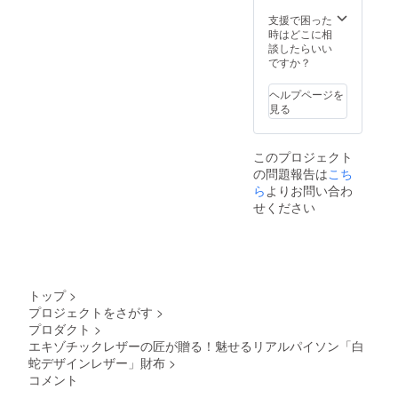
ださ
い。
支援で困った
時はどこに相
談したらいい
ですか？
ヘルプページを
見る
このプロジェクト
の問題報告は
こち
ら
よりお問い合わ
せください
トップ
>
プロジェクトをさがす
>
プロダクト
>
エキゾチックレザーの匠が贈る！魅せるリアルパイソン「白
蛇デザインレザー」財布
>
コメント