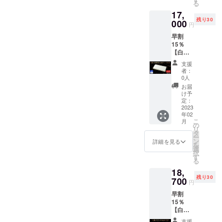
る
送料
早急に
17,
込）の
ご連絡
残り30
【25％
000
致しま
円
OFF】
す。 ※
早割
⇒16,50
デザイ
15％
0円
ン・仕
【白
（税・
様は変
蛇】長
送料
更にな
支援
財布
込） ■
る可能
者：
Goldプ
白蛇ラ
性もご
0人
レート
ウンド
ざいま
お届
付き
Gold
す。ご
け予
【30名
ZIP ×１
定：
了承く
限定】
2023
個 ※製
ださ
年02
■一般販
造状況
い。
こ
月
売予定
により
の
リ
価格：
出荷時
タ
ー
20,000
期が遅
ン
詳細を見る
を
円
れる場
選
択
（税・
合、早
す
る
送料
急にご
18,
込）の
連絡致
残り30
【15％
700
しま
円
OFF】
す。 ※
早割
⇒17,00
デザイ
15％
0円
ン・仕
【白
（税・
様は変
蛇】白
送料
更にな
支援