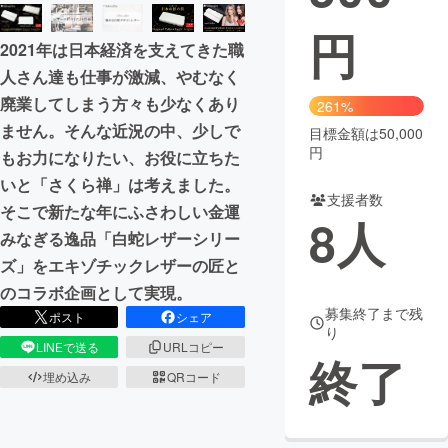
円
まちづくり・地域活性化
2021年は日本経済を支えてきた職
人さん達も仕事が激減、やむなく
CAMPFIRE for Social Good
CAMPFIRE Creation
廃業してしまう方々も少なくあり
261%
CAMPFIREふるさと納税
machi-ya
コミュニティ
ません。そんな近況の中、少しで
目標金額は50,000
円
もお力になりたい、お役に立ちた
いと「さくら禅」は考えました。
支援者数
そこで新たな年にふさわしい金運
8
人
みなぎる逸品「白蛇レザーシリー
ズ」をエキゾチックレザーの匠と
のコラボ企画として実現。
募集終了まで残
ポスト
シェア
り
LINEで送る
URLコピー
終了
埋め込み
QRコード