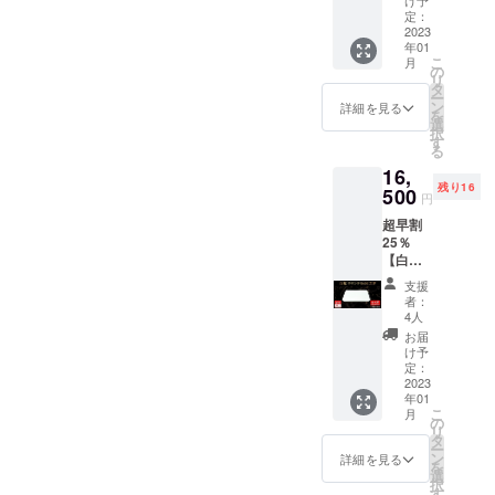
け予
き！ ご理解
【20名
定：
とご支援を
限定】
2023
年01
■一般販
頂ければ幸
こ
月
売予定
の
いです。
リ
価格：
タ
ー
20,000
ン
詳細を見る
を
円
選
択
（税・
す
る
送料
16,
込）の
残り16
【25％
500
円
OFF】
超早割
⇒15,00
25％
0円
【白
（税・
蛇】白
送料
支援
蛇ラウ
込） ■
者：
ンド
白蛇長
4人
Gold
財布
お届
ZIP
Goldプ
け予
【20名
レート
定：
限定】
2023
×１個 ※
年01
■一般販
製造状
こ
月
売予定
況によ
の
リ
価格：
り出荷
タ
ー
22,000
時期が
ン
詳細を見る
を
円
遅れる
選
択
（税・
場合、
す