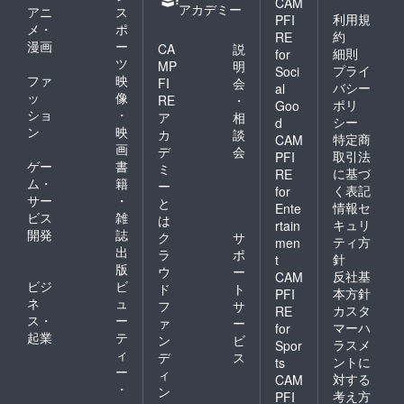
CAM
アカデミー
アニ
ス
利用規
PFI
メ・
ポ
約
RE
漫画
ー
CA
説
細則
for
ツ
MP
明
プライ
Soci
ファ
映
FI
会
バシー
al
ッ
像
RE
・
ポリ
Goo
ショ
・
ア
相
シー
d
ン
映
カ
談
特定商
CAM
画
デ
会
取引法
PFI
ゲー
書
ミ
に基づ
RE
ム・
籍
ー
く表記
for
サー
・
と
情報セ
Ente
ビス
雑
は
キュリ
rtain
開発
誌
ク
サ
ティ方
men
出
ラ
ポ
針
t
版
ウ
ー
反社基
CAM
ビジ
ビ
ド
ト
本方針
PFI
ネ
ュ
フ
サ
カスタ
RE
ス・
ー
ァ
ー
マーハ
for
起業
テ
ン
ビ
ラスメ
Spor
ィ
デ
ス
ントに
ts
ー
ィ
対する
CAM
・
ン
考え方
PFI