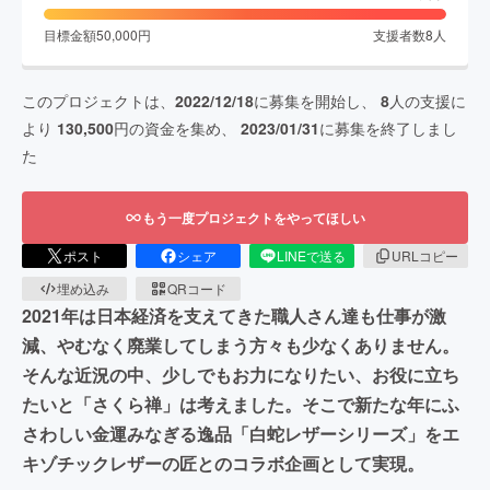
目標金額
50,000
円
支援者数
8
人
このプロジェクトは、
2022/12/18
に募集を開始し、
8
人の支援に
より
130,500
円の資金を集め、
2023/01/31
に募集を終了しまし
た
もう一度プロジェクトをやってほしい
ポスト
シェア
LINEで送る
URLコピー
埋め込み
QRコード
2021年は日本経済を支えてきた職人さん達も仕事が激
減、やむなく廃業してしまう方々も少なくありません。
そんな近況の中、少しでもお力になりたい、お役に立ち
たいと「さくら禅」は考えました。そこで新たな年にふ
さわしい金運みなぎる逸品「白蛇レザーシリーズ」をエ
キゾチックレザーの匠とのコラボ企画として実現。