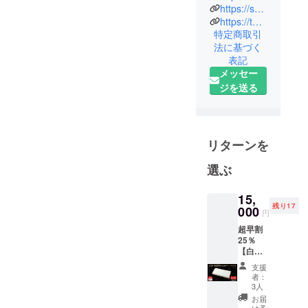
https://sakurazen-yakusugi.hp.peraichi.com/
一人でも多
https://twitter.com/SakuraZen7
くの皆さま
特定商取引
に日本の伝
法に基づく
統文化の美
表記
しさや手作
メッセー
りのすばら
ジを送る
しさをお伝
えし！ 伝統
工芸に携る
リターンを
多くの工房
や職人の
選ぶ
方々に協賛
する事が使
15,
命です。
残り17
000
円
超早割
多くの方に
25％
価値ある差
【白
蛇】長
別化された
支援
財布
者：
商品をご紹
Goldプ
3人
レート
介させて頂
お届
付き