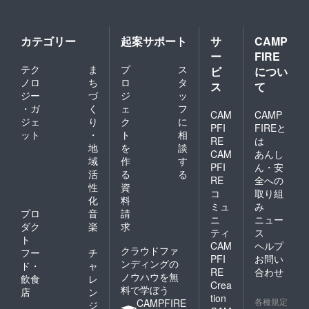
カテゴリー
起案サポート
サ
CAMP
ー
FIRE
テク
ま
プ
ス
ビ
につい
ノロ
ち
ロ
タ
ス
て
ジー
づ
ジ
ッ
・ガ
く
ェ
フ
CAM
CAMP
ジェ
り
ク
に
PFI
FIREと
ット
・
ト
相
RE
は
地
を
談
CAM
あんし
域
作
す
PFI
ん・安
活
る
る
RE
全への
性
資
コ
取り組
化
料
ミュ
み
プロ
音
請
ニ
ニュー
ダク
楽
求
ティ
ス
ト
CAM
ヘルプ
クラウドファ
フー
チ
PFI
お問い
ンディングの
ド・
ャ
RE
合わせ
ノウハウを無
飲食
レ
Crea
料で学ぼう
店
ン
tion
各種規定
CAMPFIRE
ジ