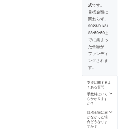
0円
ン・仕
式
です。
（税・
様は変
送料
更にな
目標金額に
込） ■
る可能
関わらず、
白蛇マ
性もご
ルチ
ざいま
2023/01/31
ウォ
す。ご
23:59:59
ま
レット
了承く
×１個 ※
ださ
でに集まっ
製造状
い。
た金額が
況によ
り出荷
ファンディ
時期が
ングされま
遅れる
場合、
す。
早急に
ご連絡
致しま
支援に関するよ
す。 ※
くある質問
デザイ
ン・仕
手数料はいく
様は変
らかかります
更にな
か？
る可能
性もご
目標金額に届
ざいま
かなかった場
す。ご
合どうなりま
了承く
すか？