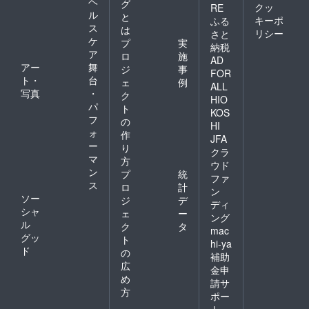
ヘ
グ
クッ
RE
ル
と
キーポ
ふる
ス
は
リシー
さと
ケ
プ
実
納税
ア
ロ
施
AD
アー
舞
ジ
事
FOR
ト・
台
ェ
例
ALL
写真
・
ク
HIO
パ
ト
KOS
フ
の
HI
ォ
作
JFA
ー
り
クラ
マ
方
ウド
ン
プ
統
ファ
ス
ロ
計
ン
ソー
ジ
デ
ディ
シャ
ェ
ー
ング
ル
ク
タ
mac
グッ
ト
hi-ya
ド
の
補助
広
金申
め
請サ
方
ポー
ト