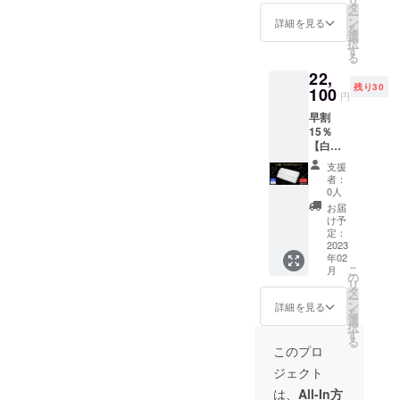
リ
26,000
出荷時
タ
ー
円
期が遅
ン
詳細を見る
を
（税・
れる場
選
択
送料
合、早
す
る
込）の
急にご
22,
【25％
連絡致
残り30
OFF】
100
しま
円
⇒19,50
す。 ※
早割
0円
デザイ
15％
（税・
ン・仕
【白
送料
様は変
蛇】マ
込） ■
更にな
支援
ルチ
白蛇マ
る可能
者：
ウォ
ルチ
性もご
0人
レット
ウォ
ざいま
お届
【30名
レット
す。ご
け予
限定】
×１個 ※
定：
了承く
■一般販
2023
製造状
ださ
年02
売予定
況によ
い。
こ
月
価格：
り出荷
の
リ
26,000
時期が
タ
ー
円
遅れる
ン
詳細を見る
を
（税・
場合、
選
択
送料
早急に
す
る
込）の
ご連絡
このプロ
【15％
致しま
ジェクト
OFF】
す。 ※
⇒22,10
デザイ
は、
All-In方