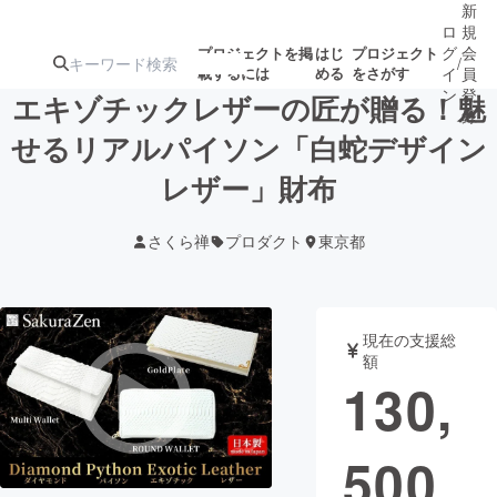
新
ロ
規
グ
会
プロジェクトを掲
はじ
プロジェクト
/
載するには
める
をさがす
イ
員
ン
登
エキゾチックレザーの匠が贈る！魅
録
せるリアルパイソン「白蛇デザイン
レザー」財布
人気のプロ
注目のリ
注目の新着プロ
募集終了が近いプ
もうすぐ公開
ジェクト
ターン
ジェクト
ロジェクト
されます
さくら禅
プロダクト
東京都
アート・写真
音楽
現在の支援総
テクノロジー・ガジェット
ゲーム・サ
額
130,
映像・映画
書籍・雑誌
500
ビジネス・起業
チャレンジ