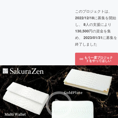
このプロジェクトは、
2022/12/18
に募集を開始
し、
8
人の支援により
130,500
円の資金を集
め、
2023/01/31
に募集を
終了しました
もう一度プロジェク
トをやってほしい