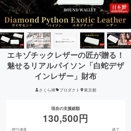
エキゾチックレザーの匠が贈る！
魅せるリアルパイソン「白蛇デザ
インレザー」財布
さくら禅
プロダクト
東京都
現在の支援総額
130,500
円
終了
261
%達成