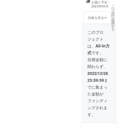
お届け予定：
名前を掲載 ■ご
品にみ
ン100％
こ
2023年04月
の
招待状送付（4月
かんの
／
リ
タ
上旬） ■宮窪橋
刺繍を
91％UV
ー
ン
夢まつり当日会
入れた
詳細を見る
カット
を
選
場内掲示板にお
限定デ
／サイ
択
す
名前を掲載（掲
ザイン
ズ・160
る
載期間 4月30
二枚を
このプロ
㎝×14
日のイベント開
お届け
㎝ 68
ジェクト
催期間中／掲載
しま
ｇ ※オ
方法 文字の
す。（1
は、
All-In方
プショ
み） ■宮窪橋夢
月下旬
ンにて
式
です。
まつり終了後、
～2月）
色をお
ご報告のメール
素材・
目標金額に
選び下
を送らせていた
オーガ
さい。
関わらず、
だきます。 ※ご
ニック
■宮窪橋
支援時、必ず備
コット
2022/12/28
夢まつ
考欄に掲載を希
ン100％
り終了
23:59:59
ま
望されるお名前
／サイ
後、ご
をご記入くださ
ズ・
でに集まっ
報告の
い。
34×34
メール
た金額が
㎝／20
を送ら
ｇ ※一
ファンディ
せてい
枚ずつ
ただき
ングされま
色をお
ます。
選びく
す。
ださ
い。 ■
宮窪橋