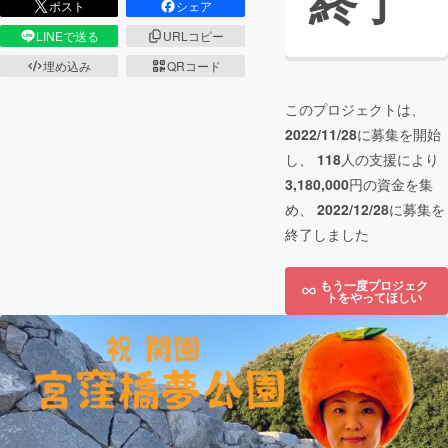
終了
ポスト
シェア
LINEで送る
URLコピー
埋め込み
QRコード
このプロジェクトは、
2022/11/28
に募集を開始
し、
118
人の支援により
3,180,000
円の資金を集
め、
2022/12/28
に募集を
終了しました
もう一度プロジェク
トをやってほしい