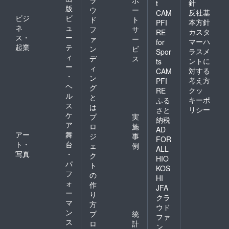
針
t
版
ウ
ー
反社基
CAM
ビジ
ビ
ド
ト
本方針
PFI
ネ
ュ
フ
サ
カスタ
RE
ス・
ー
ァ
ー
マーハ
for
起業
テ
ン
ビ
ラスメ
Spor
ィ
デ
ス
ントに
ts
ー
ィ
対する
CAM
・
ン
考え方
PFI
ヘ
グ
クッ
RE
ル
と
キーポ
ふる
ス
は
リシー
さと
ケ
プ
実
納税
ア
ロ
施
AD
アー
舞
ジ
事
FOR
ト・
台
ェ
例
ALL
写真
・
ク
HIO
パ
ト
KOS
フ
の
HI
ォ
作
JFA
ー
り
クラ
マ
方
ウド
ン
プ
統
ファ
ス
ロ
計
ン