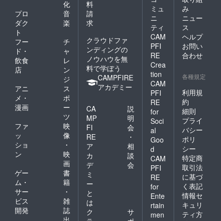
化
料
ミュ
み
プロ
音
請
ニ
ニュー
ダク
楽
求
ティ
ス
ト
CAM
ヘルプ
クラウドファ
フー
チ
PFI
お問い
ンディングの
ド・
ャ
RE
合わせ
ノウハウを無
飲食
レ
Crea
料で学ぼう
店
ン
tion
各種規定
CAMPFIRE
ジ
CAM
アカデミー
アニ
ス
利用規
PFI
メ・
ポ
約
RE
漫画
ー
CA
説
細則
for
ツ
MP
明
プライ
Soci
ファ
映
FI
会
バシー
al
ッ
像
RE
・
ポリ
Goo
ショ
・
ア
相
シー
d
ン
映
カ
談
特定商
CAM
画
デ
会
取引法
PFI
ゲー
書
ミ
に基づ
RE
ム・
籍
ー
く表記
for
サー
・
と
情報セ
Ente
ビス
雑
は
キュリ
rtain
開発
誌
ク
サ
ティ方
men
出
ラ
ポ