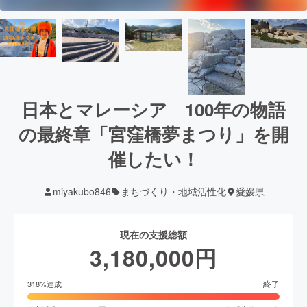
日本とマレーシア 100年の物語
の最終章「宮窪橋夢まつり」を開
催したい！
miyakubo846
まちづくり・地域活性化
愛媛県
現在の支援総額
3,180,000
円
終了
318
%達成