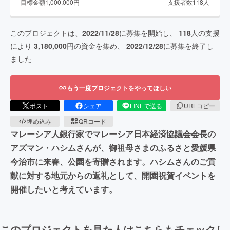
目標金額
1,000,000
円
支援者数
118
人
このプロジェクトは、
2022/11/28
に募集を開始し、
118
人の支援
により
3,180,000
円の資金を集め、
2022/12/28
に募集を終了し
ました
もう一度プロジェクトをやってほしい
ポスト
シェア
LINEで送る
URLコピー
埋め込み
QRコード
マレーシア人銀行家でマレーシア日本経済協議会会長の
アズマン・ハシムさんが、御祖母さまのふるさと愛媛県
今治市に来春、公園を寄贈されます。ハシムさんのご貢
献に対する地元からの返礼として、開園祝賀イベントを
開催したいと考えています。
このプロジェクトを見た人はこちらもチェックし