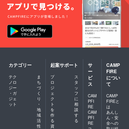
カテゴリー
起案サポート
サ
CAMP
ー
FIRE
テク
ま
プ
ス
ビ
につい
ノロ
ち
ロ
タ
ス
て
ジー
づ
ジ
ッ
・ガ
く
ェ
フ
CAM
CAMP
ジェ
り
ク
に
PFI
FIREと
ット
・
ト
相
RE
は
地
を
談
CAM
あんし
域
作
す
PFI
ん・安
活
る
る
RE
全への
性
資
コ
取り組