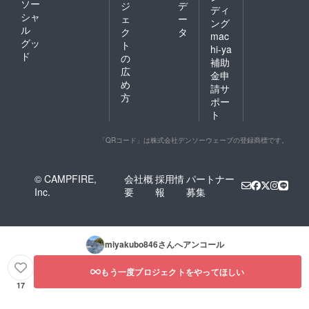
ソー
ジ
デ
ディ
シャ
ェ
ー
ング
ル
ク
タ
mac
グッ
ト
hi-ya
ド
の
補助
広
金申
め
請サ
方
ポー
ト
「QRコード」は株式会社デンソーウェーブの登録商標です。
© CAMPFIRE,
会社概
採用情
パートナー
Inc.
要
報
募集
miyakubo846
さんへアンコール
もう一度プロジェクトをやってほしい
17