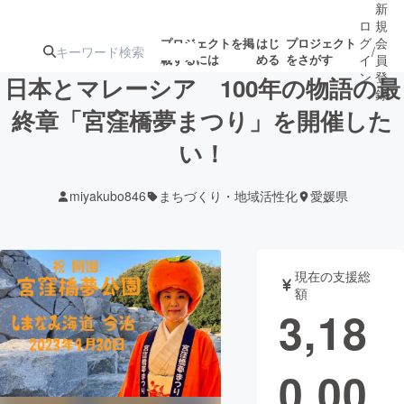
新
ロ
規
グ
会
プロジェクトを掲
はじ
プロジェクト
/
載するには
める
をさがす
イ
員
ン
登
日本とマレーシア 100年の物語の最
録
終章「宮窪橋夢まつり」を開催した
い！
人気のプロ
注目のリ
注目の新着プロ
募集終了が近いプ
もうすぐ公開
ジェクト
ターン
ジェクト
ロジェクト
されます
miyakubo846
まちづくり・地域活性化
愛媛県
アート・写真
音楽
現在の支援総
テクノロジー・ガジェット
ゲーム・サ
額
3,18
映像・映画
書籍・雑誌
0,00
ビジネス・起業
チャレンジ