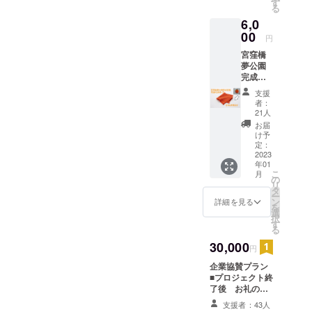
す
にご招待状と
る
ルにて
キッチンカー利
6,0
送らせ
用券をお届けし
ていた
00
ます。備考欄に
円
だきま
送付先のお名前
宮窪橋
す。 ■
ご住所をお知ら
夢公園
みやざ
せください。
完成記
きタオ
念グッ
ル製
支援
ズ「今
「今治
者：
治ハン
マフ
21人
カチー
ラー」
お届
フ」プ
写真の
け予
ラン ■
商品に
定：
プロ
2023
みかん
年01
ジェク
の刺繍
こ
月
ト終了
を入れ
の
リ
後 お
た限定
タ
ー
礼の
デザイ
ン
詳細を見る
を
メッ
ンを一
選
択
セージ
点お届
す
る
■みやざ
けしま
きタオ
30,000
す。（1
円
ル製
月下旬
企業協賛プラン
「今治
～2月）
■プロジェクト終
ハンカ
素材・
了後 お礼の
チー
オーガ
メール ■イベン
フ」写
ニック
支援者：43人
トポスターにお
真の商
コット