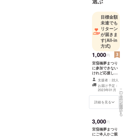
選ぶ
目標金額
未達でも
リターン
が届きま
す
(All-in
方式)
1,000
円
宮窪橋夢まつり
に参加できない
けれど応援して
くださる方へお
支援者：22人
すすめのプラン
お届け予定：
です。 ■プロ
こ
2023年01月
の
ジェクト終了
リ
タ
後、お礼のメッ
ー
ン
セージをメール
詳細を見る
を
選
にて送らせてい
択
す
ただきます。 ■
る
宮窪橋夢まつり
3,000
終了後、ご報告
円
のメールを送ら
宮窪橋夢まつり
せていただきま
にご本人かご親
す。