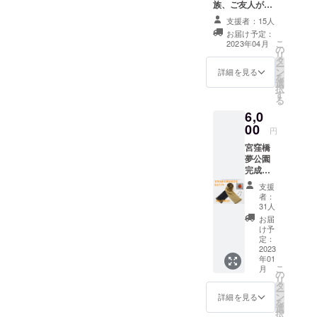
族、ご友人がご
参加可能な方へ
支援者：15人
おすすめのプラ
お届け予定：
ンです。 ■プロ
こ
2023年04月
の
ジェクト終了後
リ
タ
お礼のメール ■
ー
ン
ご招待状及び宮
詳細を見る
を
選
窪橋夢まつり当
択
す
日のキッチン
る
カー利用券一枚
6,0
（4月上旬送付）
00
当日会場の商品
円
（概ね600円前
宮窪橋
後）どれでもお
夢公園
値段に関わらず
完成記
お好きな商品を
念グッ
一品お選びいた
支援
ズ「今
だけます。 ■宮
者：
治マフ
31人
窪橋夢まつり終
ラー」
了後、ご報告の
お届
プラン
け予
メールを送らせ
■プロ
定：
ていただきま
ジェク
2023
す。 ※遠方にお
年01
ト終了
住まいでイベン
こ
月
後、お
の
トに参加できな
リ
礼の
タ
い方は、公園近
ー
メッ
ン
詳細を見る
隣にお住まいの
を
セージ
選
ご家族・ご友人
択
をメー