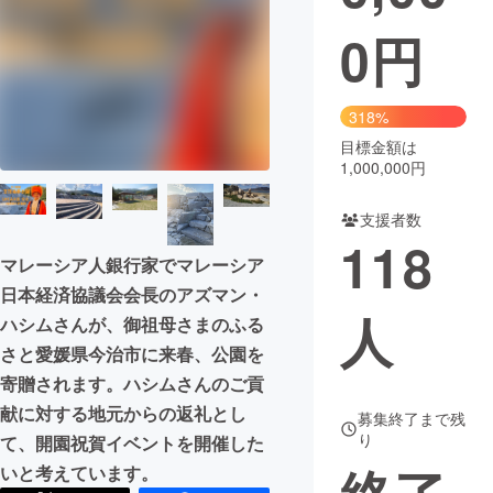
0
円
まちづくり・地域活性化
CAMPFIRE for Social Good
CAMPFIRE Creation
318%
CAMPFIREふるさと納税
machi-ya
コミュニティ
目標金額は
1,000,000円
支援者数
118
マレーシア人銀行家でマレーシア
日本経済協議会会長のアズマン・
人
ハシムさんが、御祖母さまのふる
さと愛媛県今治市に来春、公園を
寄贈されます。ハシムさんのご貢
献に対する地元からの返礼とし
募集終了まで残
り
て、開園祝賀イベントを開催した
いと考えています。