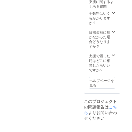
支援に関するよ
夢まつ
くある質問
り終了
手数料はいく
後 ご
らかかります
報告を
か？
メール
にて送
目標金額に届
らせて
かなかった場
いただ
合どうなりま
きま
すか？
す。
支援で困った
時はどこに相
談したらいい
ですか？
ヘルプページを
見る
このプロジェクト
の問題報告は
こち
ら
よりお問い合わ
せください