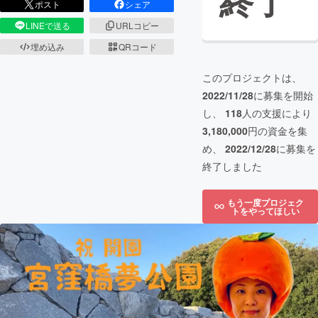
終了
ポスト
シェア
LINEで送る
URLコピー
埋め込み
QRコード
このプロジェクトは、
2022/11/28
に募集を開始
し、
118
人の支援により
3,180,000
円の資金を集
め、
2022/12/28
に募集を
終了しました
もう一度プロジェク
トをやってほしい