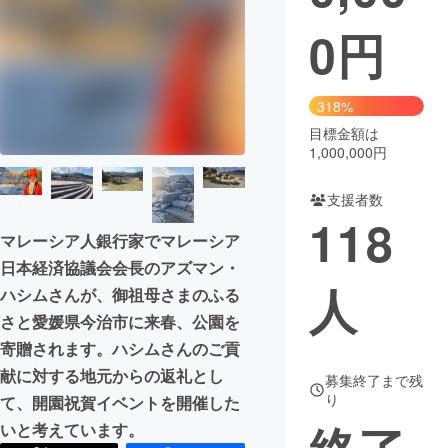
0
円
まちづくり・地域活性化
CAMPFIRE for Social Good
CAMPFIRE Creation
318%
CAMPFIREふるさと納税
machi-ya
コミュニティ
目標金額は
1,000,000円
支援者数
118
マレーシア人銀行家でマレーシア
日本経済協議会会長のアズマン・
人
ハシムさんが、御祖母さまのふる
さと愛媛県今治市に来春、公園を
寄贈されます。ハシムさんのご貢
献に対する地元からの返礼とし
募集終了まで残
り
て、開園祝賀イベントを開催した
いと考えています。