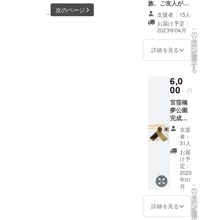
ことを楽しみにしていま
宮窪橋夢公園はハシムさん
族、ご友人がご
のご支援は、より安全で、
憩して、私もクリスマスを
にみんなが集い、ハシムさ
次のページ
参加可能な方へ
...
す。万一1月下旬までメール
の公共の利益に役立てたい
支援者：15人
おすすめのプラ
より充実したイベント開催
楽しみたいと思います。み
んが笑って、島の人が笑っ
お届け予定：
ンです。 ■プロ
が届かない場合は
との思いから今治市に寄贈
こ
2023年04月
のために活用させていただ
なさまも良いクリスマスを
の
ジェクト終了後
て、関わってくださった
リ
miyakubo846@gmail.comま
されます。公共の財産とな
タ
お礼のメール ■
ー
きました。詳細は以下の通
お過ごしください。～All I
ン
方々みんなが笑ってい
ご招待状及び宮
詳細を見る
を
でお手数ですがご連絡くだ
ることは確かに素晴らしい
選
窪橋夢まつり当
りです。プロジェクト開始
Want For Christmas
択
る。。。そういう光景で
す
日のキッチン
さい。宮窪橋夢まつり及び
ことです。しかし一方で日
る
カー利用券一枚
からこれまで、みなさまか
Is..... Your
す。この光景が現実になる
6,0
（4月上旬送付）
宮窪橋夢公園プロジェクト
本は民主主義国家ですか
らいただきましたご支援に
00
Backing！！！～宮窪橋夢ま
当日会場の商品
円
んだという実感が少しづつ
へのお問合せも、引き続
ら、この公園はいらないと
（概ね600円前
重ねて感謝申し上げます。
つり実行委員会代表 長
宮窪橋
湧いてきています。みなさ
後）どれでもお
き
夢公園
いう声が上がれば、廃止に
値段に関わらず
おかげさまで、宮窪橋夢公
谷部さやか
完成記
まに支援してよかったと
お好きな商品を
miyakubo846@gmail.com
なる可能性もあります。寄
念グッ
一品お選びいた
園の真新しい1ページに、ハ
支援
思っていただけるよう、来
ズ「今
だけます。 ■宮
者：
にて長谷部が受け付けてい
贈が決まっても、100年後ま
治マフ
シムさんとみなさまと共に
31人
窪橋夢まつり終
年4月30日の開園まで精一杯
ラー」
ます。今後、開園までの進
で公園を残すためには大き
了後、ご報告の
お届
創り、共に楽しんだイベン
プラン
け予
活動して参ります。引き続
メールを送らせ
捗状況のご報告は、宮窪橋
■プロ
な不安がありました。来年4
定：
ていただきま
トの思い出を刻むことがで
ジェク
2023
きよろしくお願い致しま
す。 ※遠方にお
夢公園プロジェクト
月30日の宮窪橋夢公園開園
年01
ト終了
住まいでイベン
きました。これからも宮窪
こ
月
す。宮窪橋夢まつり実行委
後、お
の
トに参加できな
Facebook
をもって私のボランティア
リ
礼の
橋夢公園を末永くよろしく
タ
い方は、公園近
員会代表 長谷部さや
ー
メッ
facebook.com/miyakubo846/
ン
詳細を見る
活動も終わります。残り少
隣にお住まいの
を
お願いいたします。ありが
セージ
選
か
ご家族・ご友人
択
をメー