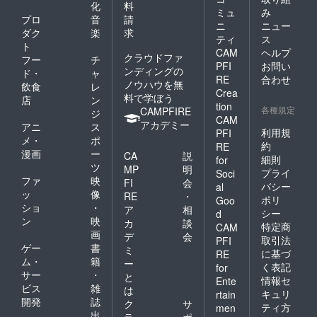
化
料
ミュ
み
プロ
音
請
ニ
ニュー
ダク
楽
求
ティ
ス
ト
CAM
ヘルプ
クラウドファ
フー
チ
PFI
お問い
ンディングの
ド・
ャ
RE
合わせ
ノウハウを無
飲食
レ
Crea
料で学ぼう
店
ン
tion
各種規定
CAMPFIRE
ジ
CAM
アカデミー
アニ
ス
利用規
PFI
メ・
ポ
約
RE
漫画
ー
CA
説
細則
for
ツ
MP
明
プライ
Soci
ファ
映
FI
会
バシー
al
ッ
像
RE
・
ポリ
Goo
ショ
・
ア
相
シー
d
ン
映
カ
談
特定商
CAM
画
デ
会
取引法
PFI
ゲー
書
ミ
に基づ
RE
ム・
籍
ー
く表記
for
サー
・
と
情報セ
Ente
ビス
雑
は
キュリ
rtain
開発
誌
ク
サ
ティ方
men
出
ラ
ポ