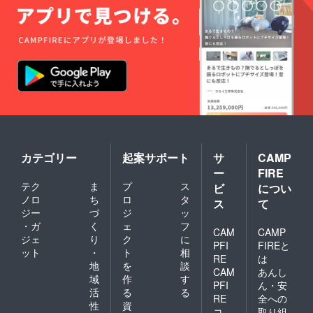
カテゴリー
起案サポート
サ
CAMP
ー
FIRE
テク
ま
プ
ス
ビ
につい
ノロ
ち
ロ
タ
ス
て
ジー
づ
ジ
ッ
・ガ
く
ェ
フ
CAM
CAMP
ジェ
り
ク
に
PFI
FIREと
ット
・
ト
相
RE
は
地
を
談
CAM
あんし
域
作
す
PFI
ん・安
活
る
る
RE
全への
性
資
コ
取り組