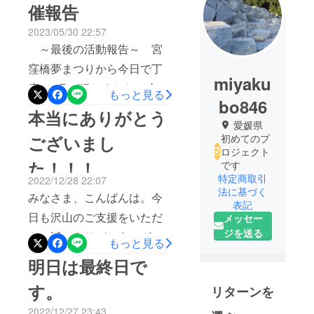
催報告
2023/05/30 22:57
～最後の活動報告～ 宮
窪橋夢まつりから今日で丁
miyaku
度1ヶ月が経ちました。支援
もっと見る
bo846
者のみなさまにおかれまし
本当にありがとう
愛媛県
ては、リターン及び宮窪橋
ございまし
初めてのプ
夢まつりの企画運営にご満
ロジェクト
た！！！
です
足いただけましたでしょう
特定商取引
2022/12/28 22:07
か。さて、今日は本プロ
法に基づく
みなさま、こんばんは。今
ジェクトの最後の活動報告
表記
日も沢山のご支援をいただ
メッセー
といたしまして、会計報告
ジを送る
き、誠にありがとうござい
もっと見る
をさせていただきます。去
ました！！最終日をこのよ
明日は最終日で
年11月28日のプロジェクト
うな形で迎えることができ
開始時点では、宮窪橋夢ま
す。
リターンを
ましたのも、ひとえにみな
つり実行委員会単独の開催
2022/12/27 23:43