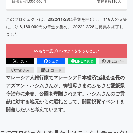
目標金額
1,000,000
円
支援者数
118
人
このプロジェクトは、
2022/11/28
に募集を開始し、
118
人の支援
により
3,180,000
円の資金を集め、
2022/12/28
に募集を終了し
ました
もう一度プロジェクトをやってほしい
ポスト
シェア
LINEで送る
URLコピー
埋め込み
QRコード
マレーシア人銀行家でマレーシア日本経済協議会会長の
アズマン・ハシムさんが、御祖母さまのふるさと愛媛県
今治市に来春、公園を寄贈されます。ハシムさんのご貢
献に対する地元からの返礼として、開園祝賀イベントを
開催したいと考えています。
このプロジェクトを見た人はこちらもチェックし