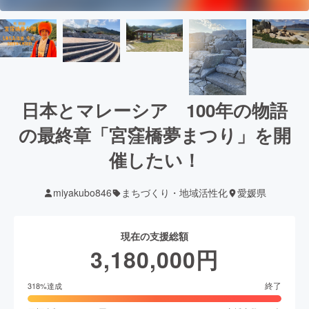
日本とマレーシア 100年の物語
の最終章「宮窪橋夢まつり」を開
催したい！
miyakubo846
まちづくり・地域活性化
愛媛県
現在の支援総額
3,180,000
円
終了
318
%達成