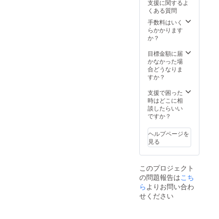
支援に関するよ
夢まつ
くある質問
り終了
手数料はいく
後 ご
らかかります
報告を
か？
メール
にて送
目標金額に届
らせて
かなかった場
いただ
合どうなりま
きま
すか？
す。
支援で困った
時はどこに相
談したらいい
ですか？
ヘルプページを
見る
このプロジェクト
の問題報告は
こち
ら
よりお問い合わ
せください