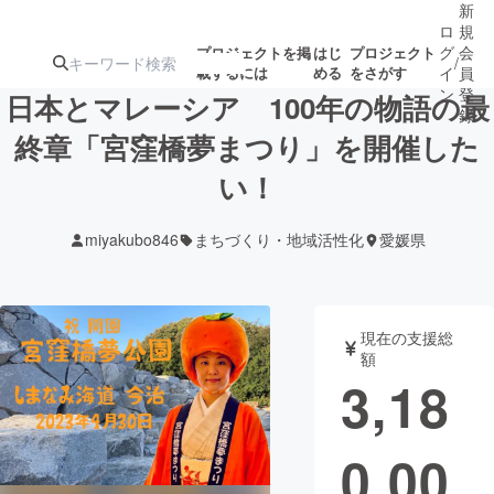
新
ロ
規
グ
会
プロジェクトを掲
はじ
プロジェクト
/
載するには
める
をさがす
イ
員
ン
登
日本とマレーシア 100年の物語の最
録
終章「宮窪橋夢まつり」を開催した
い！
人気のプロ
注目のリ
注目の新着プロ
募集終了が近いプ
もうすぐ公開
ジェクト
ターン
ジェクト
ロジェクト
されます
miyakubo846
まちづくり・地域活性化
愛媛県
アート・写真
音楽
現在の支援総
テクノロジー・ガジェット
ゲーム・サ
額
3,18
映像・映画
書籍・雑誌
0,00
ビジネス・起業
チャレンジ