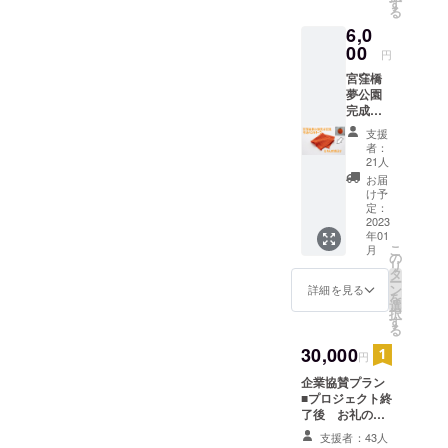
で共有させていただきま
ない時間で公園の保存のた
す
にご招待状と
とうございました！！！宮
る
ルにて
キッチンカー利
すので、よろしければフォ
めにできることは、一人で
6,0
送らせ
用券をお届けし
窪橋夢まつり実行委員会代
ていた
00
ます。備考欄に
ローをお願い致します。み
円
も多くの方に、公園の存在
だきま
表 長谷部さやか
送付先のお名前
宮窪橋
す。 ■
なさまからいただいたご支
を知っていただき、地域の
ご住所をお知ら
夢公園
みやざ
せください。
完成記
援を100年の物語の最終章
きタオ
財産として認めていただく
念グッ
ル製
支援
「宮窪橋夢まつり」開催の
こと、そして、公園が建設
ズ「今
「今治
者：
治ハン
マフ
21人
ために大切に使わせていた
されたいきさつを一人でも
カチー
ラー」
お届
フ」プ
写真の
け予
だきます。そして宮窪橋夢
多くの方にお伝えし、語り
ラン ■
商品に
定：
プロ
2023
公園が100年後まで残るよう
みかん
継いでいただくことだと考
年01
ジェク
の刺繍
こ
月
に、これからも4月30日の開
えています。クラウドファ
ト終了
を入れ
の
リ
後 お
た限定
タ
園まで精一杯活動をして参
ンディングへの挑戦を決め
ー
礼の
デザイ
ン
詳細を見る
を
メッ
ンを一
選
りますので、引き続きよろ
たのは、宮窪橋夢まつり開
択
セージ
点お届
す
る
■みやざ
しくお願い致します。最後
けしま
催のためだけではありませ
きタオ
30,000
す。（1
円
になりましたが、みなさ
ん。より多くの方にご賛同
ル製
月下旬
企業協賛プラン
「今治
～2月）
ま、どうか良いお年をお迎
いただくことで、一年でも
■プロジェクト終
ハンカ
素材・
了後 お礼の
チー
オーガ
えください！！！本当にあ
長く公園が保たれると思っ
メール ■イベン
フ」写
ニック
支援者：43人
トポスターにお
真の商
コット