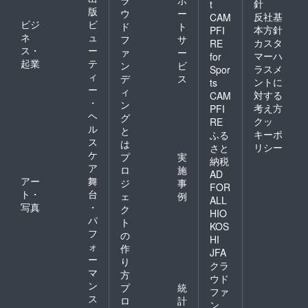
針
t
版
ウ
ー
反社基
CAM
ビジ
ビ
ド
ト
本方針
PFI
ネ
ュ
フ
サ
カスタ
RE
ス・
ー
ァ
ー
マーハ
for
起業
テ
ン
ビ
ラスメ
Spor
ィ
デ
ス
ントに
ts
ー
ィ
対する
CAM
・
ン
考え方
PFI
ヘ
グ
クッ
RE
ル
と
キーポ
ふる
ス
は
リシー
さと
ケ
プ
実
納税
ア
ロ
施
AD
アー
舞
ジ
事
FOR
ト・
台
ェ
例
ALL
写真
・
ク
HIO
パ
ト
KOS
フ
の
HI
ォ
作
JFA
ー
り
クラ
マ
方
ウド
ン
プ
統
ファ
ス
ロ
計
ン