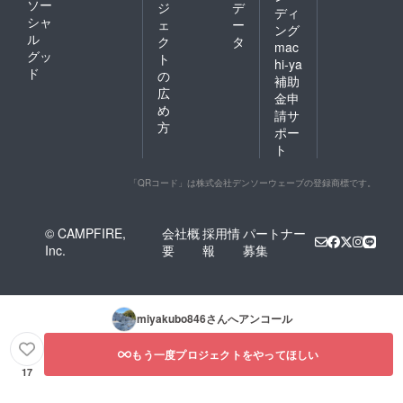
ソー
ジ
デ
ディ
シャ
ェ
ー
ング
ル
ク
タ
mac
グッ
ト
hi-ya
ド
の
補助
広
金申
め
請サ
方
ポー
ト
「QRコード」は株式会社デンソーウェーブの登録商標です。
© CAMPFIRE,
会社概
採用情
パートナー
Inc.
要
報
募集
miyakubo846
さんへアンコール
もう一度プロジェクトをやってほしい
17