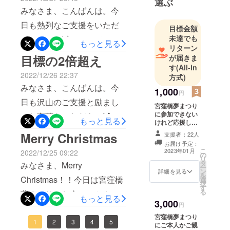
さまお一人お一人の本プロ
選ぶ
を予定しておりましたが、
みなさま、こんばんは。今
ジェクトへの深いご理解
その後、今治市からご協力
日も熱列なご支援をいただ
目標金額
と、温かいご支援のお陰で
のお申し出をいただき、最
未達でも
きまして、誠にありがとう
もっと見る
す。ご支援の手続きに障害
リターン
終的に共催という形でのイ
ございます！！今日は支援
目標の2倍超え
があったとのご報告も数件
が届きま
ベント開催となりました。
者さまの人数が100名を超
す
(All-in
受けております。ご迷惑を
2022/12/26 22:37
方式)
当初、本プロジェクトペー
え、支援金額は目標の3倍近
おかけしましたことをここ
みなさま、こんばんは。今
1,000
ジにてみなさまに実施をお
円
くに達しました。プロジェ
にお詫び致します。また、
日も沢山のご支援と励まし
宮窪橋夢まつり
約束した各種リターンと、
クト最終日を明日に控え、
に参加できない
年末の貴重なお時間を割い
のお言葉をいただき、誠に
もっと見る
イベントの催し物(野点、ラ
けれど応援して
喜びと安堵と、責任の重さ
てのご支援に重ねてお礼を
ありがとうございます！お
くださる方へお
Merry Christmas
支援者：22人
イブ、キッチンカー招聘、
を感じています。宮窪橋夢
すすめのプラン
申し上げます。今後は皆さ
お届け予定：
陰様で、12月26日現在、目
です。 ■プロ
餅まき)は全て、みなさまか
こ
2023年01月
2022/12/25 09:22
公園プロジェクトをお手伝
の
ジェクト終了
まへのリターンを順次お届
標金額の２倍を超えるご支
リ
タ
後、お礼のメッ
らいただいた支援金を活用
みなさま、Merry
ー
いしてきた4年間を振り返る
ン
セージをメール
詳細を見る
けしてまいります。最初に
援をいただいております。
を
し実施いたしました。その
Christmas！！今日は宮窪橋
選
にて送らせてい
と、何度もくじけそうなこ
択
お送りするお礼のメールか
金額はもちろんですが、私
す
ただきます。 ■
る
他、今治市をはじめ、クラ
夢まつりのお金のことも、
とがありました。その度に
宮窪橋夢まつり
もっと見る
ら、みなさまとの直接のコ
がとても有難く感じている
3,000
終了後、ご報告
円
ウドファンディング以外か
お天気のことも、工事のこ
心に思い描いていた光景が
のメールを送ら
ミュニケーションが始まる
のは支援者さまの数です。
宮窪橋夢まつり
せていただきま
らいただきました有形無形
とも、色々な心配を一旦休
1
2
3
4
5
あります。開園の日、公園
にご本人かご親
す。