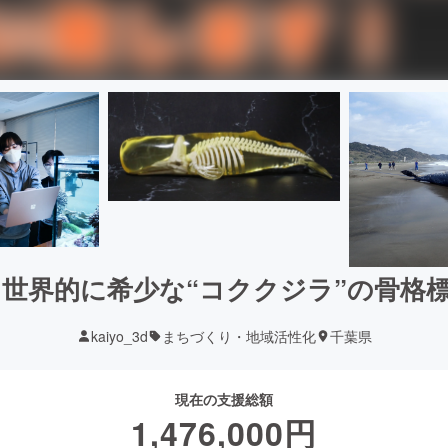
て世界的に希少な“コククジラ”の骨格
kaiyo_3d
まちづくり・地域活性化
千葉県
現在の支援総額
1,476,000
円