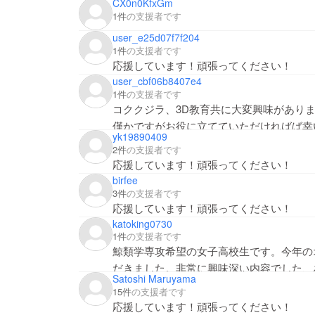
CX0n0KfxGm
1件
の支援者です
user_e25d07f7f204
1件
の支援者です
応援しています！頑張ってください！
user_cbf06b8407e4
1件
の支援者です
コククジラ、3D教育共に大変興味があり
僅かですがお役に立てていただければば幸
yk19890409
2件
の支援者です
応援しています！頑張ってください！
birfee
3件
の支援者です
応援しています！頑張ってください！
katoking0730
1件
の支援者です
鯨類学専攻希望の女子高校生です。今年の
だきました。非常に興味深い内容でした、
Satoshi Maruyama
ので発掘の見学に行けないのがとても残念
15件
の支援者です
応援しています！頑張ってください！