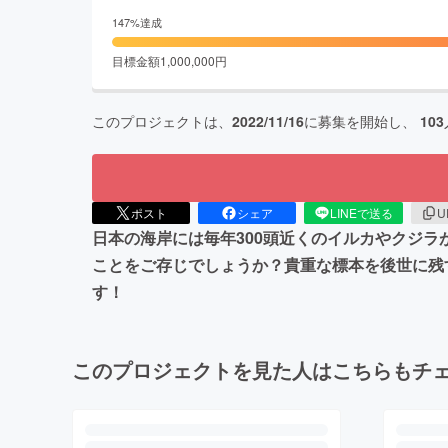
147
%達成
目標金額
1,000,000
円
このプロジェクトは、
2022/11/16
に募集を開始し、
103
ポスト
シェア
LINEで送る
U
日本の海岸には毎年300頭近くのイルカやクジ
ことをご存じでしょうか？貴重な標本を後世に残
す！
このプロジェクトを見た人はこちらもチ