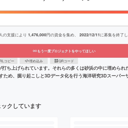
人の支援により
1,476,000
円の資金を集め、
2022/12/11
に募集を終了し
もう一度プロジェクトをやってほしい
RLコピー
埋め込み
QRコード
ラが打ち上げられています。それらの多くは砂浜の中に埋められ
すため、掘り起こしと3Dデータ化を行う海洋研究3Dスーパー
ェックしています