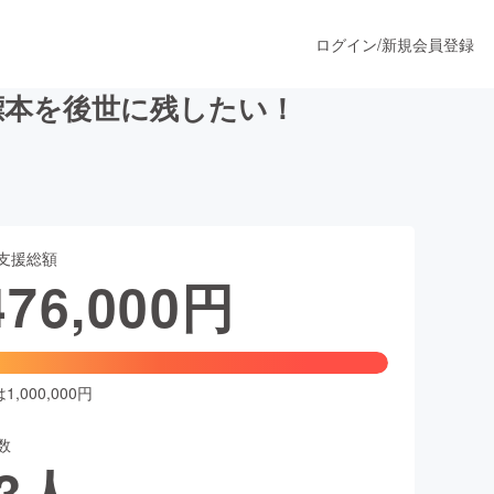
ログイン
/
新規会員登録
標本を後世に残したい！
うすぐ公開されます
支援総額
プロダクト
476,000
円
ファッション
スポーツ
,000,000円
数
ア
ソーシャルグッド
3
人