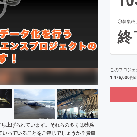
募集終
CAMPFIRE for Social Good
CAMPFIRE Creation
終
CAMPFIREふるさと納税
machi-ya
コミュニティ
このプロジェ
1,476,000
円
打ち上げられています。それらの多くは砂浜
ていっていることをご存じでしょうか？貴重