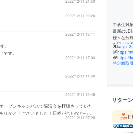
2022/12/11 21:53
2022/12/11 20:20
中学生対象
最新の3
2022/12/11 18:11
様々な分
を深く追求
ます。
kaiyo_3
ジェクト
https://
いです。
https://k
2022/12/11 17:34
特定商取
2022/12/11 11:40
2022/12/11 10:49
リターン
オープンキャンパスで講演会を拝聴させていた
ありがとうございました！日程が合わなかった
目
2022/12/11 07:26
です。