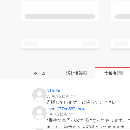
ホーム
活動報告
支援者
12
99+
NiHoKa
33件
の支援者です
応援しています！頑張ってください！
user_677ba587eaa4
3件
の支援者です
1期生で息子がお世話になっております。
ました。微力ながら応援させて頂きます。