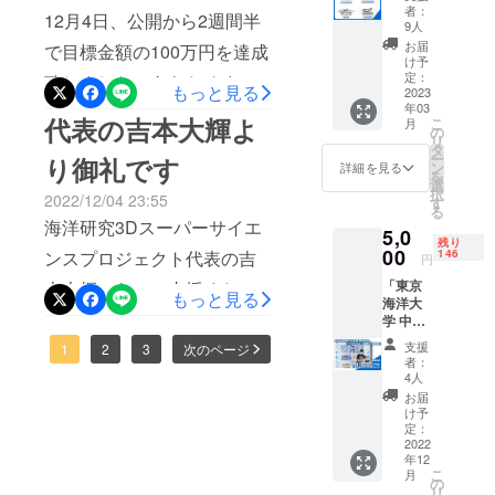
プロジェクトを応援してく
ド クジ
骨格の
業の最後には、質疑応答の
者：
12月4日、公開から2週間半
ラの骨
特徴」
9人
ださっている方も、このク
格標本
時間を設けますので、ご自
「鯨類
お届
で目標金額の100万円を達成
を基に
骨格標
け予
ラファンを通じて初めて
身が抱えているクジラや海
制作し
本の作
定：
致しました。あらためまし
もっと見る
たクジ
2023
知っていただけた方もい
り方」
洋に関する質問をする事が
年03
ラの骨
て、皆様のご支援、誠にあ
（※一
代表の吉本大輝よ
こ
月
らっしゃいます。面白そう
格が視
部、受
の
出来ます。授業の日時は12
リ
りがとうございました！ク
覚的に
講して
タ
な活動だな、意味がある取
ー
り御礼です
わかる
月24日（土）10:30〜12:00
いる生
ン
詳細を見る
ラウドファンディング終了
を
おしゃ
徒の声
選
り組みだななどと、少しで
択
開催場所は東京海洋大学を
れなア
2022/12/04 23:55
などが
す
の12月11日（日）まであと
る
クリル
も関心をお持ちいただけて
入る可
海洋研究3Dスーパーサイエ
予定しております。（※本リ
5,0
スタン
6日です。短い時間ではござ
能性が
残り
いたら嬉しいです！お気持
ドで
00
ござい
146
ンスプロジェクト代表の吉
ターンを選んで頂いた方に
円
いますが、未来の海洋研究
す。 ※
ます）
ちに応えられるよう、チー
「東京
本大輝から、ご支援くだ
備考欄
は、詳細を追ってご連絡致
もっと見る
の発展のため、また本プロ
海洋大
にてA B
ムみんなでがんばりますの
さった皆様へ御礼のメッ
します。また、授業に参加
学 中村
C Dのい
ジェクトをより多くの人に
玄助教
ずれか
で、これからも見守ってく
支援
セージです。＊＊＊＊＊＊
1
2
3
次のページ
が出来なかった場合でも支
による
をお選
認知いただくためにも、残
者：
ださると嬉しいです。★応
授業参
びくだ
4人
＊＊＊＊＊＊＊＊＊＊みな
援者向けにアーカイブ動画
り期間も最後まで温かい応
加券 (質
さい
お届
援コメントご紹介骨を知る
疑応答
さま、この度はクラウド
コクク
を後日配信いたします。）
け予
援をいただけますと幸いで
あ
ジラはD
定：
ことで生き物への理解がよ
ファンディングにご協力い
本プロジェクトを通して、
り）」
2022
となり
す。
年12
本リ
ます。
り深まると日々思っており
ただき誠にありがとうござ
こ
クジラに興味をお持ちの方
月
ターン
発送は3
☆★☆★☆★☆★☆★☆★
の
リ