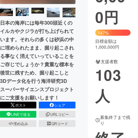
0
円
まちづくり・地域活性化
日本の海岸には毎年300頭近くの
イルカやクジラが打ち上げられて
CAMPFIRE for Social Good
CAMPFIRE Creation
147%
います。それらの多くは砂浜の中
CAMPFIREふるさと納税
machi-ya
コミュニティ
目標金額は
1,000,000円
に埋められたまま、掘り起こされ
る事なく消えていっていることを
支援者数
ご存じでしょうか？貴重な標本を
103
後世に残すため、掘り起こしと
3Dデータ化を行う海洋研究3D
人
スーパーサイエンスプロジェクト
にご支援をお願いします！
ポスト
シェア
LINEで送る
URLコピー
募集終了まで残
り
埋め込み
QRコード