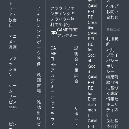
ティ
ス
ト
CAM
ヘルプ
クラウドファ
フー
チ
PFI
お問い
ンディングの
ド・
ャ
RE
合わせ
ノウハウを無
飲食
レ
Crea
料で学ぼう
店
ン
tion
各種規定
CAMPFIRE
ジ
CAM
アカデミー
アニ
ス
利用規
PFI
メ・
ポ
約
RE
漫画
ー
CA
説
細則
for
ツ
MP
明
プライ
Soci
ファ
映
FI
会
バシー
al
ッ
像
RE
・
ポリ
Goo
ショ
・
ア
相
シー
d
ン
映
カ
談
特定商
CAM
画
デ
会
取引法
PFI
ゲー
書
ミ
に基づ
RE
ム・
籍
ー
く表記
for
サー
・
と
情報セ
Ente
ビス
雑
は
キュリ
rtain
開発
誌
ク
サ
ティ方
men
出
ラ
ポ
針
t
版
ウ
ー
反社基
CAM
ビジ
ビ
ド
ト
本方針
PFI
ネ
ュ