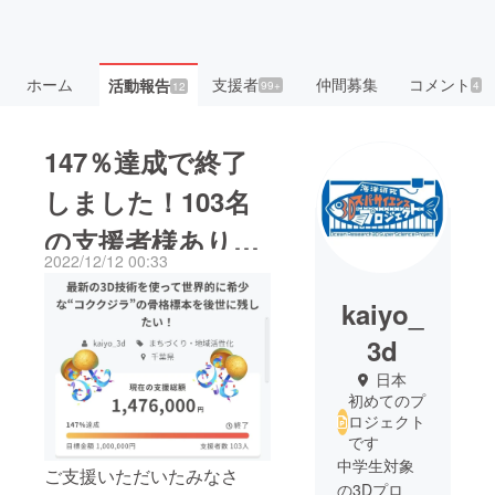
ホーム
支援者
仲間募集
コメント
活動報告
99+
4
12
147％達成で終了
しました！103名
の支援者様ありが
2022/12/12 00:33
とうございまし
kaiyo_
た！
3d
日本
初めてのプ
ロジェクト
です
中学生対象
ご支援いただいたみなさ
の3Dプロ