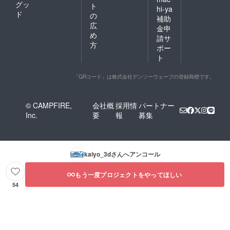
グッ
ト
hi-ya
ド
の
補助
広
金申
め
請サ
方
ポー
ト
「QRコード」は株式会社デンソーウェーブの登録商標です。
© CAMPFIRE,
会社概
採用情
パートナー
Inc.
要
報
募集
kaiyo_3d
さんへアンコール
もう一度プロジェクトをやってほしい
54