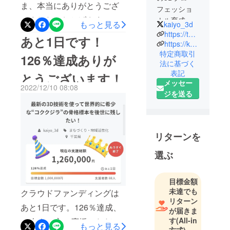
ま、本当にありがとうござ
フェッショ
いました！おかげさまで初
ナル育成プ
もっと見る
kaiyo_3d
ロジェクト
日から最後までご支援が無
https://twitter.com/kaiyo_3d/
あと1日です！
最新の3D技
https://kaiyo-3d.y-artfactory.jp/
い日はなく、毎日応援いた
特定商取引
術を活用し
126％達成ありが
だけていることを感じなが
法に基づく
た海洋生物
表記
とうございます！
ら走った、幸せな期間でし
の研究を通
メッセー
2022/12/10 08:08
じて、将
た。応援コメントもひとつ
ジを送る
来、様々な
ひとつ全てプロジェクトメ
分野で活躍
ンバーの胸に届いておりま
できる人材
を輩出する
す。ありがとうございまし
リターンを
ことを目指
た！これから、リターンは
選ぶ
し、物事を
順次ご案内してまいります
深く追求で
ので、楽しみにお待ち下さ
きる人材を
目標金額
育成する日
未達でも
い。私達の挑戦はこれから
クラウドファンディングは
リターン
本初の
が本番です。2期生の中学生
あと1日です。126％達成、
が届きま
STEAM教育
す
(All-in
研究生や、ご協力くださる
88名もの方に応援いただき
プロジェク
もっと見る
方式)