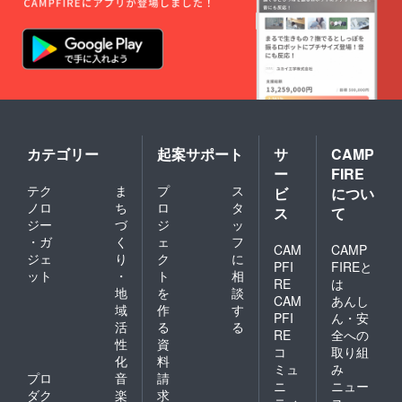
カテゴリー
起案サポート
サ
CAMP
ー
FIRE
テク
ま
プ
ス
ビ
につい
ノロ
ち
ロ
タ
ス
て
ジー
づ
ジ
ッ
・ガ
く
ェ
フ
CAM
CAMP
ジェ
り
ク
に
PFI
FIREと
ット
・
ト
相
RE
は
地
を
談
CAM
あんし
域
作
す
PFI
ん・安
活
る
る
RE
全への
性
資
コ
取り組
化
料
ミュ
み
プロ
音
請
ニ
ニュー
ダク
楽
求