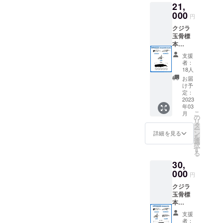
配信希
で今しばらく楽しみにして
21,
格の掘
アーカ
学のコククジラの骨格標本
望」 の
り起こ
000
イブ動
円
ご回答
お待ち頂けますと幸いで
しを見
を見たときに「こんなに大
画を後
をお願
クジラ
学でき
日配信
す。それでは、引き続きど
いいた
玉骨標
きな生き物が海の中に暮ら
ます。
させて
しま
本
骨格の
うぞよろしくお願いいたし
頂きま
す。
しているんだ」と思い、驚
10cmサ
掘り起
す。）
支援
ます！吉本大輝
イズ 3
こし時
授業参
者：
きました。クジラの標本を
種セッ
には中
18人
加につ
ト クジ
村 玄助
作るとき、クジラを土の中
きまし
お届
ラの骨
教によ
け予
て備考
格標本
に埋めてしばらく経ってか
る、ク
定：
欄にて
を基に
2023
ジラの
「授業
ら掘り起こすことを教えて
年03
制作し
解説が
参加」
こ
月
たクジ
行われ
の
or 「参
もらいました。いつかクジ
リ
ラの骨
ます。
タ
加せず
ー
格構造
1月28日
ン
詳細を見る
ラを掘り起こしてみたいと
アーカ
を
が視覚
(土）、
選
イブ動
択
的にわ
思っていたので、クジラの
29日
す
画での
る
かる
（日）
配信希
掘り起こしに参加すること
30,
「玉骨
に行わ
望」 の
標本」
000
れるコ
ご回答
円
ができてとてもうれしいで
があな
ククジ
をお願
クジラ
たの家
ラの骨
す。冨田蓮最近読んだ漫画
いいた
玉骨標
に届き
格の掘
しま
本
ます。
「へんなものみっけ！」に
り出し
す。
15cmサ
※発送は
を見学
支援
もクジラの骨を掘り起こす
イズ
3月を予
できま
者：