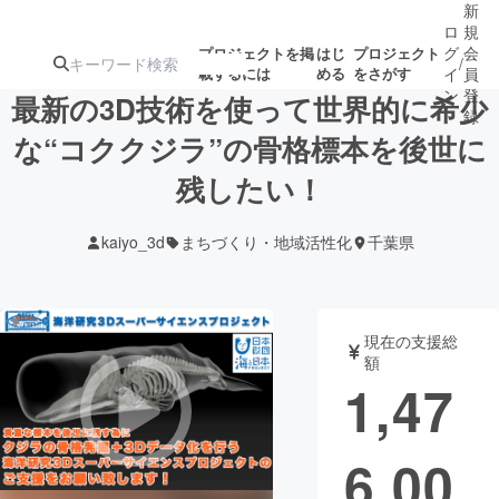
新
ロ
規
グ
会
プロジェクトを掲
はじ
プロジェクト
/
載するには
める
をさがす
イ
員
ン
登
最新の3D技術を使って世界的に希少
録
な“コククジラ”の骨格標本を後世に
残したい！
人気のプロ
注目のリ
注目の新着プロ
募集終了が近いプ
もうすぐ公開
ジェクト
ターン
ジェクト
ロジェクト
されます
kaiyo_3d
まちづくり・地域活性化
千葉県
アート・写真
音楽
現在の支援総
テクノロジー・ガジェット
ゲーム・サ
額
1,47
映像・映画
書籍・雑誌
6,00
ビジネス・起業
チャレンジ