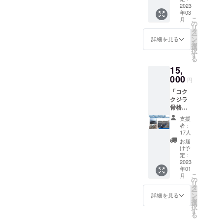
細を
CAMPFIREでのご支援、応
種セッ
2023
のスト
残った
ファンディングをしてくれ
追って
年03
ト） ク
ラン
ままで
ご連絡
援メッセージやTwitterなど
こ
月
ジラの
た方々や専門講師の方など
ディン
の
のお届
致しま
リ
骨格標
グ対
タ
でも沢山の温かいコメン
けとな
す。ま
ー
たくさんの人に支えても
本を基
応」
ン
りま
詳細を見る
た、授
を
ト、本当にありがとうござ
に制作
「希少
選
す。
業に参
らっているので、みなさま
択
したク
種コク
す
磨き方
加が出
る
いました。ひとつひとつ、
ジラの
クジラ
の解説
に応えられるよう全力で頑
来ない
15,
骨格が
につい
書が付
場合で
全てチームでシェアして拝
視覚的
張りたいと思います。久保
000
て」 に
属しま
も支援
円
にわか
参加出
読しております。皆さまの
すの
者向け
田莉央専門家の人たちと一
「コク
るお
来るチ
で、知
にアー
クジラ
応援を励みに、1月末のイベ
しゃれ
ケット
識が無
カイブ
緒に骨の掘り起こしをする
骨格掘
なアク
が一体
い方で
動画を
ントや、海洋研究3Dスー
り起こ
リルス
になっ
も完成
ことはとても貴重な体験に
後日配
支援
し見学
タンド
たセッ
見本の
者：
信いた
パーサイエンスプロジェク
＋中村
の3種
なると思うので、すごく楽
トで
17人
様に研
しま
玄助教
セット
す。
トの活動をしっかりと進め
磨する
お届
す。）
しみです。専門家やプロの
による
になり
（授業
け予
事が可
備考欄
授業動
てまいります。リターンの
ます。
定：
参加券
能で
にて
人たちの役に立てるように
画アー
2023
※発送は
につい
す。
「授業
お届けに関しまして、クラ
年01
カイブ
3月を予
ては参
頑張りたいです。〈一期
参加」
こ
月
視聴
定して
の
加出来
or 「参
ウドファンディング期間の
リ
券」 実
おりま
生〉岡本結和私は小学校6年
タ
なかっ
加せず
ー
際に現
す
ン
た場合
詳細を見る
終了後、返礼品別に追って
アーカ
を
生の時にコククジラについ
地でコ
選
でも支
イブ動
択
ククジ
ご連絡をさせて頂きますの
す
援者向
画での
て調べました。東京海洋大
る
ラの骨
けの