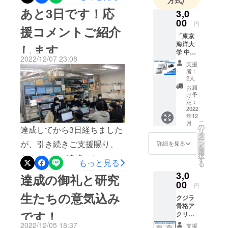
専門家の皆さまとともに、
トです。
本当にありがとうございま
あと3日です！応
3,0
未来の豊かな海のため、3D
す！リターンは開始当初か
00
円
援コメントご紹介
技術と海洋研究の発展のた
ら注目いただいた玉骨標本
「東京
海洋大
します
め、愚直にまい進してまい
が１番人気ですが、「現地
学 中村
2022/12/07 23:08
玄助教
ります。これからも温かい
の掘り起こし見学」もじわ
支援
による
者：
応援どうぞよろしくお願い
じわ人気になってきまし
授業動
2人
画 アー
お届
申し上げます。本当にあり
た！こちらは、クジラの知
カイブ
け予
視聴
定：
がとうございました！
識が詰まった東京海洋大学
券」 東
2022
年12
京海洋
の中村玄助教の授業アーカ
こ
月
大学の
の
達成してから3日経ちました
リ
イブ動画と、特別授業の参
中村 玄
タ
ー
助教に
が、引き続きご支援賜り、
ン
詳細を見る
を
加券つきです。アーカイブ
よる授
選
択
なんと113％達成となってい
業の
す
動画「鯨類骨格の特徴」
もっと見る
る
アーカ
ます！本当にありがとうご
3,0
イブ動
「鯨類骨格標本の作り方」
達成の御礼と研究
画を視
00
ざいます！何より嬉しいの
円
特別授業「鯨類のストラン
聴出来
生たちの意気込み
クジラ
る券で
は応援コメントです。とて
ディング対応」「希少種コ
骨格ア
す。 授
です！
クリル
も励まされます。昨年から
業内容
ククジラについて」特別授
スタン
「鯨類
2022/12/05 18:37
支援