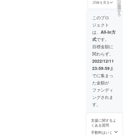
あなた
す。
ン
属しま
詳細を見る
のご紹
を
載されているとおり本プロ
の家に
サンプ
選
すの
介」か
択
届きま
ル画像
す
で、知
らご確
ジェクトの2023年度の活動
る
す。 ※
は玉骨
識が無
このプロ
認をお
備考欄
標本
い方で
予算の一部に充てさせて頂
願いい
ジェクト
にてA B
マッコ
も完成
たしま
C Dのい
きます。将来の海洋や3D事
ウクジ
見本の
は、
All-In方
す。 ま
ずれか
ラ
様に研
た、現
業の研究者等の育成、未来
式
です。
をお選
（10cm
磨する
地で掘
びくだ
サイズ
事が可
目標金額に
り出し
の海洋事業の発展のため
さい
研磨済
能で
を見学
関わらず、
発送は3
み）で
す。
に、これからも邁進して参
される
月を予
す。
2022/12/11
方には
定して
ります。今後とも、引き続
抑えて
23:59:59
ま
おりま
頂きた
き応援いただけますよう、
す。
でに集まっ
い知識
サンプ
が詰
どうぞよろしくお願いいた
た金額が
ル画像
まった
は玉骨
します！
ファンディ
アーカ
標本
イブ動
ングされま
マッコ
画視聴
ウクジ
す。
券も
ラ
セット
（10cm
になり
サイズ
ますの
支援に関するよ
研磨済
でご参
くある質問
み）で
加頂く
す。
手数料はいく
場合に