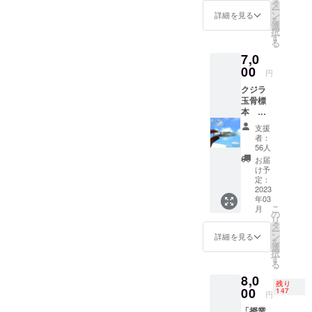
ます。届くのが今から楽し
を選ん
月を予
タ
います。私の祖父がマグロ
とお会いできるのが嬉しい
ー
☆★☆★中学生の研究生た
でいた
定して
ン
詳細を見る
みです。---応援していま
を
だいた
船の漁師をしており、いつ
おりま
選
です！寒いのでみなさま、
ちの意気込みです！
択
方向け
す。
す
す！玉骨標本がとても楽し
る
も海の話を聞きながら育ち
風邪をひかれませんようお
に特別
☆★☆★☆★☆★☆★☆★
7,0
授業を
みです。---研究成果が鯨類
ました。そのような背景も
過ごしください。
行いま
00
☆★☆★〈二期生〉小柳遥
円
の保護に繋がるように強く
す。 授
あり、幼少期から海を身近
クジラ
雅コククジラを掘り起こす
業「鯨
願っております。---鯨類が
玉骨標
類のス
に感じて大好きでしたが、
ことは、宝さがしみたいで
本
トラン
大好きな息子に本物を見せ
海洋研究✕3Dを仕事にした
10cmサ
ディン
支援
とても楽しみでわくわくし
イズ ク
グ対
てあげたいです。応援して
者：
活動に於いても功を奏し、
ジラの
応」
56人
ています。一生に一度しか
骨格標
います。
「希少
お届
博物館の展示物の制作をお
本を基
ない貴重な経験だと思いま
種コク
け予
に制作
クジラ
定：
こなったり、標本の3Dデー
す。僕にとってこの経験こ
したク
2023
につい
年03
タ化のサポートをしてまい
ジラの
て」 ま
そが宝物です！長谷川更紗
こ
月
骨格構
た授業
の
リ
りました。そんな中、本プ
造が視
の最後
タ
専門家や研究者の方々に混
ー
覚的に
に質疑
ン
詳細を見る
ロジェクトの海洋主任講師
を
わかる
ざって、中学生が骨の発掘
応答の
選
択
「玉骨
時間を
す
であり、専門性の高い教育
る
という貴重な経験ができる
標本」
設けま
8,0
でプロジェクトをリードし
があな
すので
ことがとても楽しみです。
残り
たの家
00
自身が
147
円
ていただいている東京海洋
に届き
抱えて
プロの方々の足を引っ張ら
「授業
ます。