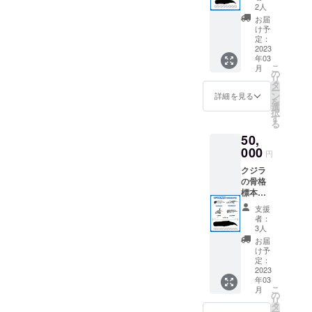
クジラ
定して
す。 日
2人
感動的なシーンがあり、そ
の骨格
おりま
時：
お届
標本を
す。
2023年
け予
の場の熱気を感じました。
基に制
サンプ
定：
1月28日
作した
2023
ル画像
今回参加できることにな
（土）
年03
クジラ
は玉骨
こ
月
り、嬉しいと同時にタイム
の骨格
標本
の
12:00〜
リ
構造が
マッコ
タ
16:30 1
リーだなと驚きました。今
ー
視覚的
ウクジ
ン
月29日
詳細を見る
を
にわか
ラ
選
（日）
は漫画のクジラ博士が登場
択
る「玉
（10cm
す
る
骨標
サイズ
するシーンを何度も読み返
10:00〜
50,
本」が
研磨済
16:30
していますが、ワクワクが
あなた
000
み）で
場所：
円
の家に
す。
千葉県
止まりません！杉本拓哉ク
クジラ
届きま
こちら
南房総
の骨格
す。 ※
の商品
市和田
ジラの掘り起こしとそのス
標本を
備考欄
は積層
町和田
基に制
にてA B
痕が
キャン、という大きなプロ
持ち
支援
作した
C Dのい
残った
物：別
者：
クジラ
ジェクトに参加できるのは
ずれか
ままで
3人
途ご連
の骨格
をお選
のお届
絡いた
お届
とても嬉しいで
構造が
びくだ
けとな
け予
します
視覚的
さい
定：
りま
さらに
す。・・・・追加でご支援
にわか
2023
発送は3
す。
詳しい
年03
る「玉
月を予
磨き方
をいただきました資金に関
詳細は
こ
月
骨標
定して
の
の解説
「10.リ
リ
本」が
しましても、資金用途に記
おりま
タ
書が付
ターン
ー