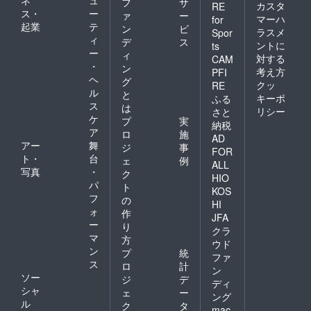
フ
サ
カスタ
RE
ス・
ー
ァ
ー
マーハ
for
起業
テ
ン
ビ
ラスメ
Spor
ィ
デ
ス
ントに
ts
ー
ィ
対する
CAM
・
ン
考え方
PFI
ヘ
グ
クッ
RE
ル
と
キーポ
ふる
ス
は
リシー
さと
ケ
プ
実
納税
ア
ロ
施
AD
アー
舞
ジ
事
FOR
ト・
台
ェ
例
ALL
写真
・
ク
HIO
パ
ト
KOS
フ
の
HI
ォ
作
JFA
ー
り
クラ
マ
方
ウド
ン
プ
統
ファ
ス
ロ
計
ン
ソー
ジ
デ
ディ
シャ
ェ
ー
ング
ル
ク
タ
mac