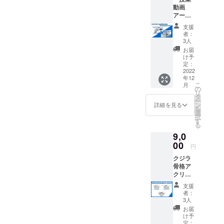
いるク
大学の中村 玄助教から、骨
動画
※備考欄
ないように精一杯努力した
ジラや
アーカ
にてA B
海洋に
格標本を制作する為にクジ
いです。杉山紗代クジラの
イブ視
C Dのい
関する
支援
聴券と
ラを埋設しても、クジラの
ずれか
質問を
者：
骨格標本を作るには何年も
授業参
をお選
する事
3人
骨格を掘り起こす事が出来
加券の
びくだ
が出来
お届
かかり、作業も大掛かりな
セット
さい
ます。
け予
ず、せっかくの骨格標本を
券」 東
発送は3
定：
ものです。今回の掘り起こ
授業の
京海洋
2022
月を予
日時は
後世に残す事が出来ていな
年12
しでは通常よりもかなり長
大学の
定して
12月24
こ
月
中村 玄
い事例が多い、、という話
おりま
の
日
く埋める期間を取っていた
リ
助教に
す。
タ
（土）
ー
を伺いました。私自身は研
よる 授
サンプ
ン
10:30〜
詳細を見る
そうです。掘り起こしの現
を
業「鯨
ル画像
選
12:00
究者ではないので研究で名
択
類骨格
は玉骨
場へいくことは今後二度と
す
開催場
る
の特
標本
所は東
前が残ることはないです
ないような機会なのでこの
9,0
徴」
マッコ
京海洋
「鯨類
00
が、大好きな海のため、3D
ウクジ
大学を
円
ような機会をつくってくだ
骨格標
ラ
予定し
技術でのサポートや未来の
クジラ
本の作
（10cm
ており
さった方々に感謝し、自分
骨格ア
り方」
サイズ
ます。
研究者への資産を残すため
クリル
のアー
研磨済
の目で現場を観察して多く
（※本リ
スタン
カイブ
み）で
ターン
の取り組みをしたいと考え
支援
ド 3種
のことを吸収したいです。
動画の
す。
を選ん
者：
セット
視聴券
て、今回のプロジェクトを
こちら
3人
で頂い
山口修平今回のコククジラ
（コク
と 特別
の商品
た方に
お届
企画いたしました。
クジラ
授業
は積層
け予
は、詳
の骨格発掘は、クラウド
以外の3
「鯨類
定：
痕が