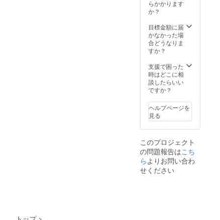
らかかります
は是
か？
非、視
聴した
目標金額に届
上でお
かなかった場
越しく
合どうなりま
ださ
すか？
い。(授
業アー
支援で困った
カイブ
時はどこに相
動画は
談したらいい
12月末
ですか？
にメー
ルにて
配信致
ヘルプページを
しま
見る
す。）
※ご昼
食、交
このプロジェクト
通費、
の問題報告は
こち
滞在費
ら
よりお問い合わ
は各自
せください
ご負担
くださ
い。 ※
メディ
アなど
の取材
が入る
トップ
>