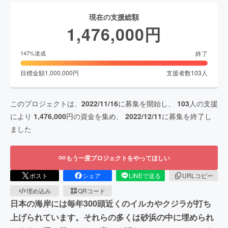
現在の支援総額
1,476,000
円
終了
147
%達成
目標金額
1,000,000
円
支援者数
103
人
このプロジェクトは、
2022/11/16
に募集を開始し、
103
人の支援
により
1,476,000
円の資金を集め、
2022/12/11
に募集を終了し
ました
もう一度プロジェクトをやってほしい
ポスト
シェア
LINEで送る
URLコピー
埋め込み
QRコード
日本の海岸には毎年300頭近くのイルカやクジラが打ち
上げられています。それらの多くは砂浜の中に埋められ