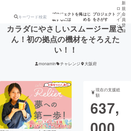
新
ロ
規
グ
会
プロジェクトを掲
はじ
プロジェクト
/
載するには
める
をさがす
イ
員
ン
登
カラダにやさしいスムージー屋さ
録
ん！初の拠点の機材をそろえた
い！！
人気のプロ
注目のリ
注目の新着プロ
募集終了が近いプ
もうすぐ公開
ジェクト
ターン
ジェクト
ロジェクト
されます
monamin
チャレンジ
大阪府
アート・写真
音楽
現在の支援総
テクノロジー・ガジェット
ゲーム・サ
額
637,
映像・映画
書籍・雑誌
000
ビジネス・起業
チャレンジ