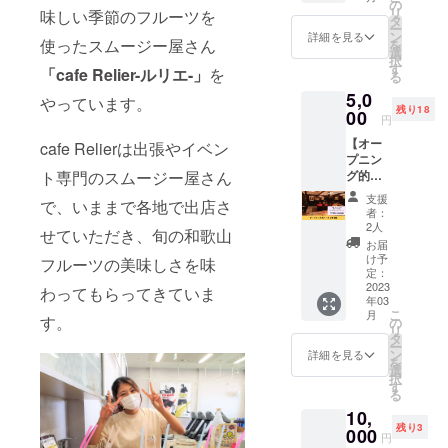
気のセ
ンライ
の
リ
味しい季節のフルーツを
ラピス
ンで作
タ
ー
ト・ひ
りかた
ン
詳細を見る
使ったスムージー屋さん
を
ろこさ
を学べ
選
択
んのお
ます。
す
「cafe Relier-ルリエ-」
を
る
顔施
一緒に
5,0
術。 デ
やれば
やっています。
残り18
コルテ
00
誰でも
円
のリン
簡単に
【オー
パの流
cafe Relierは出張やイベン
作れま
プニン
れを良
すよ！
グ的
ト専門のスムージー屋さん
くした
■詳細
パー
後、首
・日
支援
で、いままで各地で出店さ
ティー
と肩を
程：
者：
参加
しっか
2023年
2人
せていただき、旬の和歌山
権】 カ
りほぐ
3月の土
お届
ラダい
して緊
日で開
け予
フルーツの美味しさを味
たわり
張を
定：
催予定
堂キッ
2023
取って
（支援
わってもらってきていま
年03
チンの
から頭
者さま
こ
月
オープ
す。
と顔を
の
と日程
リ
ニング
しっか
タ
調整、
ー
パー
り整え
ン
参加で
詳細を見る
を
ティー
ること
選
きな
択
っぽい
で、血
す
かった
る
パー
流・リ
場合は
10,
ティー
ンパの
動画を
残り3
に参加
000
流れが
お送り
円
できる