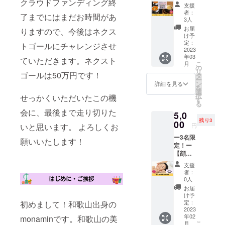
クラウドファンディング終
チャイ
います！み
支援
の作り
者：
なさまいつ
了までにはまだお時間があ
方オン
3人
もありがと
ライン
お届
りますので、今後はネクス
講座】
う！！！
け予
マチコ
定：
トゴールにチャレンジさせ
さんに
2023
年03
よる
ていただきます。ネクスト
こ
月
「基本
の
リ
のスパ
ゴールは50万円です！
タ
ー
イスカ
ン
詳細を見る
を
レーと
選
択
せっかくいただいたこの機
美味し
す
る
いチャ
会に、最後まで走り切りた
5,0
イの作
残り3
り方オ
00
円
いと思います。 よろしくお
ンライ
ー3名限
ン講
願いいたします！
定！ー
座」を
【顔
受講で
スッキ
きる権
支援
リ肌艶
です。
者：
ピカ施
スパイ
0人
術体
スセッ
お届
験】 カ
トとレ
け予
ラダい
シピを
定：
初めまして！和歌山出身の
たわり
2023
お送り
年02
堂で人
monaminです。和歌山の美
し、オ
こ
月