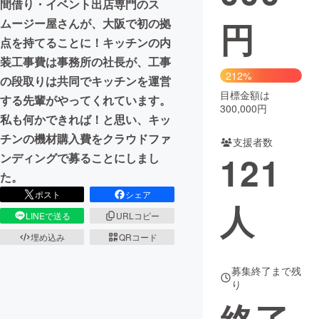
間借り・イベント出店専門のス
円
ムージー屋さんが、大阪で初の拠
まちづくり・地域活性化
点を持てることに！キッチンの内
装工事費は事務所の社長が、工事
CAMPFIRE for Social Good
CAMPFIRE Creation
212%
の段取りは共同でキッチンを運営
CAMPFIREふるさと納税
machi-ya
コミュニティ
目標金額は
する先輩がやってくれています。
300,000円
私も何かできれば！と思い、キッ
チンの機材購入費をクラウドファ
支援者数
121
ンディングで募ることにしまし
た。
ポスト
シェア
人
LINEで送る
URLコピー
埋め込み
QRコード
募集終了まで残
り