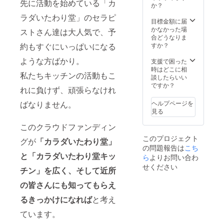
先に活動を始めている「カ
ださ
コナッ
か？
い。 ※
ツシュ
ラダいたわり堂」のセラピ
掲載期
ガー、
目標金額に届
間は
ギー、
かなかった場
ストさん達は大人気で、予
2023年
ブラッ
合どうなりま
2月～
クペッ
すか？
約もすぐにいっぱいになる
2024年
パー、
1月まで
ような方ばかり。
ヒハ
支援で困った
の1年間
ツ、
時はどこに相
私たちキッチンの活動もこ
です。
ショウ
談したらいい
ガ粉末
ですか？
れに負けず、頑張らなけれ
・内容
量：80
ヘルプページを
ばなりません。
ｇ ・保
見る
存方
法：高
このクラウドファンディン
温多
このプロジェクト
グが
「カラダいたわり堂」
湿、直
の問題報告は
こち
射日光
と「カラダいたわり堂キッ
ら
よりお問い合わ
を避け
て保存
せください
チン」を広く、そして近所
してく
ださい
の皆さんにも知ってもらえ
●ピリ塩
・名
るきっかけになれば
と考え
称：ア
グニス
ています。
パイス