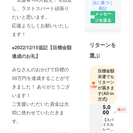
法に基づく
在住。
し、ラストスパート頑張り
表記
接客業大好
メッセー
たいと思います。
き人間。カ
ジを送る
フェめぐり
応援よろしくお願いいたし
が趣味。
ます！
『cafe Relier
-ﾙﾘｴ-』☞
リターンを
※2022/12/15追記【目標金額
2018年から
選ぶ
達成のお礼】
イベントや
間借りで活
みなさんのおかげで目標の
動開始／
目標金額
2019年には
未達でも
30万円を達成することがで
リターン
知人のカ
きました！ ありがとうござ
が届きま
フェとコラ
す
(All-in
います！
ボで百貨店
方式)
での出店を
ご支援いただいた資金は大
5,0
経験／コロ
残り7
00
切に使わせていただきま
円
ナ時期を経
【スパ
す。
て細々と活
イスカ
動を続けて
レーと