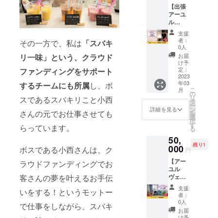
良く
しま
【出張
権利で
なって
す） ・
アーユ
す。 商
顔が
時間：2
ル
売農場
スッキ
時間30
ヴェー
では密
リ！肌
分程度
支援
ダ施術
度が高
艶がよ
※詳細は
者：
その一方で、私は
「スバキ
権（女
くなっ
くなり
0人
メール
性限
てしま
ます。
にてお
お届
リ一味」という、クラウド
定）】
うた
また、
け予
打合せ
マチコ
め、黒
定：
ファンディングをサポート
顔のツ
いたし
さんに
2023
門市場
ボ押し
ます。
年03
よる出
するチームにも所属
し、ボ
にある
もする
※送料込
こ
月
張で全
「黒門
の
ので目
みのお
リ
スであるスバキリこと小西
身のオ
カル
タ
の疲れ
値段で
ー
イルケ
チャー
ン
にもお
詳細を見る
す。
さんの元でお仕事させても
を
ア施術
ファク
選
すす
択
権で
ト
す
め！ ■
らっています。
る
す。 女
リー」
詳細 ・
50,
性限定
にて開
日程：
残り1
のリ
000
催しま
別途調
ボスである小西さんは、ク
円
ターン
す。 マ
整 ・時
【アー
となり
ラウドファンディングでお
チコさ
間：40
ユル
ます。
んのス
分 ・場
ヴェー
客さんの夢を叶えるお手伝
横にな
パイス
所：商
ダ講座
れる場
カレー
売農場
支援
いをする！というモットー
開催
所とお
あり！
（交通
者：
権】 初
湯が使
もなみ
0人
費別途
で仕事をしながら、スバキ
心者さ
えると
んのス
で出張
お届
ん歓
ころが
ムー
け予