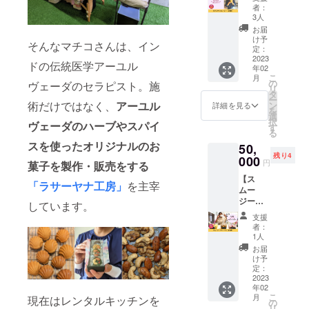
杯
みのお
例）
者：
ざいま
にてお
分）】
値段で
3人
アーユ
せん。
知らせ
あなた
す。
ル
お届
※効果に
いたし
のワガ
け予
ヴェー
は個人
ます。
そんなマチコさんは、イン
ママ聞
定：
ダの基
差があ
※ドリン
きま
2023
礎／自
ります
ドの伝統医学アーユル
ク追加
年02
す！
分の体
ので予
は別途
こ
月
（でき
の
ヴェーダのセラピスト。施
質個性
めご了
ドリン
リ
る範囲
タ
につい
承くだ
クカウ
ー
内
術だけではなく、
アーユル
ン
詳細を見る
て／季
さい。
ンター
を
で！）
選
節に合
※有効期
にてお
択
ヴェーダのハーブやスパイ
あなた
す
わせた
限は、
支払い
る
のその
すごし
2023年
くださ
スを使ったオリジナルのお
50,
日の気
方／オ
3月～
い。 ※
残り4
分に合
000
イル
円
2024年
菓子を製作・販売をする
会場ま
わせて
マッ
2月まで
での交
【ス
スムー
サージ
「ラサーヤナ工房」
を主宰
です。
通費は
ムー
ジーを
のやり
各自ご
ジーフ
お作り
しています。
方／パ
負担く
リーパ
します
ンチャ
支援
ださ
ス（6か
権×5杯
者：
カルマ
い。 黒
月）】
分で
1人
体験談
門カル
カラダ
す。 季
お届
など。
チャー
いたわ
節・日
け予
・交通
ファク
り堂
によっ
定：
費別途
トリー
キッチ
2023
て、そ
・宿泊
〒542-
年02
ンで6か
の日に
が必要
こ
0073大
月
現在はレンタルキッチンを
月間1日
あるフ
の
な場合
リ
阪市中