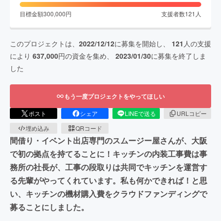
目標金額
300,000
円
支援者数
121
人
このプロジェクトは、
2022/12/12
に募集を開始し、
121
人の支援
により
637,000
円の資金を集め、
2023/01/30
に募集を終了しま
した
もう一度プロジェクトをやってほしい
ポスト
シェア
LINEで送る
URLコピー
埋め込み
QRコード
間借り・イベント出店専門のスムージー屋さんが、大阪
で初の拠点を持てることに！キッチンの内装工事費は事
務所の社長が、工事の段取りは共同でキッチンを運営す
る先輩がやってくれています。私も何かできれば！と思
い、キッチンの機材購入費をクラウドファンディングで
募ることにしました。