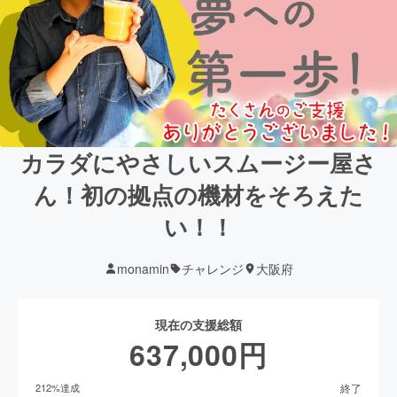
カラダにやさしいスムージー屋さ
ん！初の拠点の機材をそろえた
い！！
monamin
チャレンジ
大阪府
現在の支援総額
637,000
円
終了
212
%達成