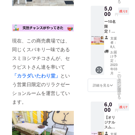
karada-
る
ちら
人で
泊費も
パイス
itawari.
5,0
は、プ
じっく
ご負担
カ
hp.pera
残り2
ロジェ
00
り受講
いただ
レー、
円
ichi.co
クトを
も、講
きます
スムー
m/ 商売
ー10名
ただた
座開催
※詳細は
ジー1
農場 〒
限
だ応援
として
メール
杯、ド
547-
定！ー
したい
参加者
にてお
リンク
0043 大
【お礼
方向け
さんを
打合せ
チケッ
支援
阪市平
現在、この商売農場では、
のお手
のリ
募って
いたし
者：
ト1,000
野区平
紙】
ターン
いただ
8人
ます。
円分付
野東1-
同じくスバキリ一味である
cafeRel
です。
いても
※アーユ
お届
き（ド
8-6
ierの
上乗せ
OKで
け予
ル
スミヨシマチコさんが、セ
リンク
monam
支援大
定：
す。 ■
ヴェー
チケッ
inよ
2023
歓迎で
詳細 ・
ラピストさん達を率いて
ダはイ
トを3枚
年03
り、直
す！
日時：
ンドの
お渡し
こ
月
筆のお
「カラダいたわり堂」
とい
の
メール
伝統医
しま
リ
礼のお
タ
にて調
学であ
す。 ア
ー
う営業日限定のリラクゼー
手紙を
ン
整 ・時
詳細を見る
り、日
ルコー
を
お送り
選
間：2～
本では
ル：チ
択
ションルームを運営してい
いたし
す
3時間程
医療に
ケット2
る
ます。
度 ・内
該当し
枚、ソ
ます。
6,0
おてが
容：
ないた
フトド
残り7
み苦手
00
テーマ
め法令
円
リン
です
は相談
に基づ
ク：チ
【オリ
が…頑
のうえ
く医
ケット1
ジナル
張りま
で決
療、診
枚） ※
スムー
す！ ※
定。
療行為
詳細は
ジー（5
送料込
テーマ
ではご
支援
メール