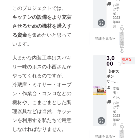
予定で
サーヤ
ためし
ません
お届
す。
このプロジェクトでは、
ナ工房
してみ
のでご
け予
の「ア
ます！
定：
注意く
キッチンの設備をより充実
グニス
2023
わたし
ださ
年03
パイス
が選ぶ
い。 ※
させるための機材を購入す
こ
月
ナッ
フルー
の
有効期
リ
ツ」の
ツをお
タ
限は、
る資金
を集めたいと思って
ー
大サイ
楽しみ
ン
2023年
詳細を見る
を
ズ2袋
くださ
います。
選
2月～
択
セット
い。季
す
2024年
る
をお届
節的に
1月で
3,0
大まかな内装工事はスバキ
けいた
は柑橘
す。
在庫な
しま
00
がメイ
し
円
リ一味のボスの小西さんが
す。 ピ
ンにな
【HPス
リ甘・
るかと
やってくれるのですが、
ポン
ピリ塩
思いま
サー】
を各1袋
す。 お
冷蔵庫・ミキサー・オーブ
カラダ
ずつの
礼の
支援
いたわ
セット
メッ
ン・作業台・コンロなどの
者：
り堂
となり
セージ
20人
キッチ
ます。
機材や、こまごまとした調
付きで
お届
ンのHP
マチコ
す。 ■
け予
理器具などは当然、キッチ
スポン
さんか
定：
内容 ・
サーに
2023
らのお
80サイ
ンを利用する私たちで用意
年02
なれる
礼の
ズの
こ
月
権利で
メッ
の
BOXに
しなければなりません。
リ
す。 現
セージ
タ
入るフ
ー
在制作
付きで
ン
ルーツ
詳細を見る