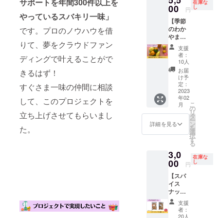
ンにな
サポートを年間300件以上を
在庫な
itawari.
ジーを
00
付きで
し
るかと
円
hp.pera
11杯分
す。 ■
やっているスバキリ一味」
思いま
ichi.co
【季節
飲んで
詳細 ・
す。 お
m/ 商売
のわか
です。プロのノウハウを借
頂けま
日程：
礼の
農場 〒
やまフ
す。 通
別途調
メッ
りて、夢をクラウドファン
547-
ルーツ
常600円
整 ・時
セージ
支援
0043 大
便おた
のとこ
間：60
付きで
者：
ディングで叶えることがで
阪市平
めし
ろ、10
分 ・場
10人
す。 ■
野区平
セッ
杯分の
所：
内容 ・
お届
きるはず！
野東1-
ト】
お値段
MAGA
け予
100サイ
8-6
cafeRel
で1杯分
定：
RINRIさ
すぐさま一味の仲間に相談
ズの
ierの
2023
お得に
ん（大
BOXに
年02
monam
なって
して、このプロジェクトを
阪心斎
入るフ
こ
月
inがひ
ます！
の
橋） ※
ルーツ
リ
立ち上げさせてもらいまし
そかに
※回数権
タ
詳細は
・フ
ー
始めよ
はメー
ン
メール
詳細を見る
ルーツ
を
た。
うとし
ルにて
選
にてお
のご説
択
ている
お届け
す
打合せ
明 ・お
る
「季節
いたし
いたし
礼の
3,0
のわか
ます。
ます。
メッ
在庫な
やまフ
00
※カラダ
し
※ランチ
セージ
円
ルーツ
いたわ
代・交
※送料込
【スパ
便」を
り堂
通費は
みのお
イス
クラウ
キッチ
別途ご
値段で
ナッツ
ドファ
ン以外
負担く
す。 ※2
大２袋
ンディ
ではお
ださ
月頃の
支援
セッ
ング限
使いい
い。
者：
お届け
ト】 ラ
定でお
ただけ
20人