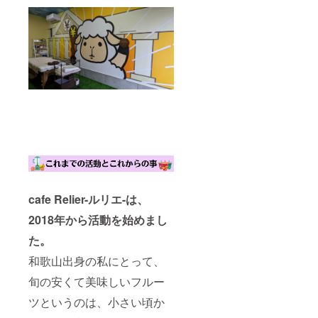
ナッ
ツ・ソ
ルティ
（ナッ
ツ） ・
原材
料：
アーモ
ンド
（アメ
リカ
産）、
くる
み、カ
シュー
ナッ
ツ、
cafe Relier-ルリエ-は、
ギー、
岩塩、
2018年から活動を始めまし
ブラッ
クペッ
た。
パー、
ヒハ
和歌山出身の私にとって、
ツ、セ
ロリ
旬の安くて美味しいフルー
シー
ツというのは、小さい頃か
ド、ク
ミン、