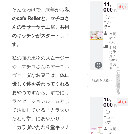
ショウ
11,
ヴェー
ていた
※時間指
ガ粉末
残り3
ダ施術
000
だけま
そんなわけで、来年から
私
定ご希
・内容
円
の「眼
す。 3
望の場
量：30
【アー
のcafe Relierと、マチコさ
精疲労
日続け
合は、
ｇ ・保
ユル
対策
て受け
備考欄
存方
んのラサーヤナ工房、共同
ヴェー
コース
たい！
にご記
法：高
ディッ
回数
なども
入くだ
温多
支援
のキッチンがスタート
しま
クカウ
権」で
相談可
さい
者：
湿、直
ンセリ
す。 商
能。
0人
（午前
射日光
す。
ング】
売農場
アーユ
中、14-
お届
を避け
インド
で開催
ル
け予
16時、
て保存
の伝統
される
定：
ヴェー
私の旬の果物のスムージー
16-18
してく
医学
2023
アーユ
ダのオ
時、18-
ださい
年03
「アー
ル
や、マチコさんのアーユル
イルケ
20時、
●ピリ塩
こ
月
ユル
ヴェー
の
アは体
19-21
・名
リ
ヴェーダなお菓子は、
体に
ヴェー
ダ施術
タ
に栄養
時） ※
称：ア
ー
ダ」の
日に、
ン
を与え
詳細を見る
送料込
グニス
を
優しく体を労わってくれる
体質論
45分の
選
丈夫に
みのお
パイス
択
と哲学
眼精疲
す
すると
値段で
ナッ
おやつ
ですから、すでにリ
る
を用い
労対策
言われ
す。 ー
ツ・ソ
10,
て、あ
ケアを
ていま
食品表
ラクゼーションルームとし
ルティ
残り4
なたの
000
受けら
す。 心
示ー ・
円
（ナッ
体質・
れる回
て活動している「カラダい
地よい
名称：
ツ） ・
【メ
気質を
数権3回
オイル
earth
原材
ニュー
分析
たわり堂」にあやかり、
分で
ケアを
choco
料：
スポン
し、今
す。 3
体験し
・原材
アーモ
「カラダいたわり堂キッチ
サー】
抱えて
日続け
てみて
料：コ
支援
ンド
カラダ
いる体
て受け
くださ
者：
コナッ