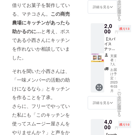
1杯ス
ルーツ
タ
は宿泊
ー
借りてお菓子を製作してい
央区日
ムー
が変わ
ン
詳細を見る
費もご
を
本橋2丁
ジーを
ります
選
負担い
る、マチコさん。
この商売
択
目1-22
お飲み
のでご
す
ただき
る
上野ビ
いただ
了承く
農場にキッチンがあったら
ます ※
ルB1
2,0
ける権
ださ
詳細は
https://
残り13
利で
00
い。 食
助かるのに…
と考え、ボス
円
メール
kuromo
す。 定
材の持
にてお
n-
【スパ
である小西さんにキッチン
期的に
ち込み
打合せ
cf.com/
イス
スムー
もOKで
いたし
を作れないか相談していま
ナッツ
ジーを
す！可
ます。
小２袋
飲んで
能な限
支援
※開催場
した。
セッ
ビタミ
りおい
者：
所は支
ト】 ラ
ンを摂
しくし
7人
援者様
サーヤ
取しま
ます！
お届
それを聞いた小西さんは、
でご用
ナ工房
しょ
※チケッ
け予
意・費
の「ア
う！
定：
トは
「一味メンバーの活動の助
用負担
グニス
2023
cafeRel
メール
をお願
年03
パイス
ierはカ
けになるなら」とキッチン
にてお
いしま
こ
月
ナッ
ラダい
の
届けい
す。 ※
リ
を作ることを了承。
ツ」の
たわり
タ
たしま
有効期
ー
小サイ
堂キッ
ン
す。 ※
詳細を見る
限は、
を
さらに、フリーでやってい
ズ2袋
チンに
選
カラダ
2023年
択
セット
週3～4
す
いたわ
た私にも「このキッチンを
3月～
る
をお届
日出没
り堂
2024年
4,0
けいた
予定で
キッチ
使ってスムージー屋さんを
2月まで
残り10
しま
00
す。 ※
ン以外
円
です。
す。 ピ
フリー
やりませんか？」と声をか
ではお
【earth