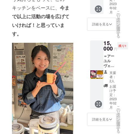
称：ア
2月～8
×3
2023
ナッツ
グニス
月まで
キッチンをベースに、
今ま
年02
回）】
オイル
パイス
にお願
こ
月
マチコ
と非加
の
ナッ
いいた
で以上に活動の場を広げて
リ
さんに
熱はち
タ
ツ・ス
しま
ー
よる
みつで
ン
イート
詳細を見る
いければ！と思っていま
す。 カ
を
アーユ
チョコ
選
（ナッ
ラダい
択
ル
す。
のよう
す
ツ） ・
たわり
る
ヴェー
なス
原材
堂キッ
15,
ダ施術
イーツ
料：
チン 〒
残り1
の「上
000
にしま
アーモ
547-
円
半身
した。
ンド
0043 大
＝アー
コース
若返り
（アメ
阪市平
ユル
回数
のエネ
リカ
野区平
ヴェー
権」で
ルギー
産）、
野東1-
ダ施術
す。 商
たっぷ
カ
8-6 商売
支援
＝ 【眼
売農場
りのサ
シュー
者：
農場内
精疲労
で開催
プリの
2人
ナッ
対策
される
ような
ツ、コ
お届
コース
アーユ
お菓子
け予
コナッ
回数権
ル
定：
です。
ツシュ
（45分
2023
ヴェー
※20℃
ガー、
年02
×3
ダ施術
以下で
ギー、
こ
月
回）】
日に、
の
溶けて
ブラッ
リ
マチコ
45分の
タ
しまう
クペッ
ー
さんに
上半身
ン
ため冷
詳細を見る
パー、
を
よる
オイル
選
凍便で
ヒハ
択
アーユ
ケアを3
す
お送り
ツ、
る
ル
回受け
します