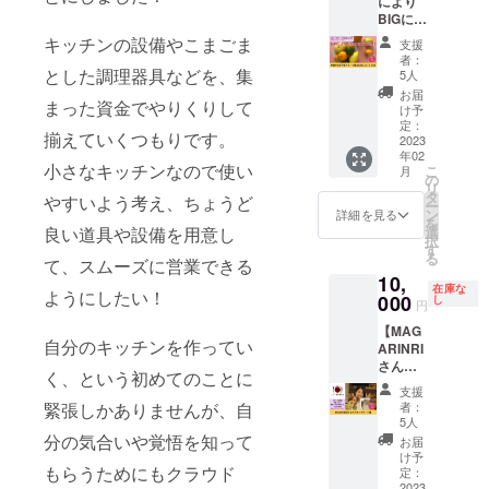
により
格
Twitter
しま
所：対
トメン
療、診
ツ、
BIGに
88,000
アカウ
す）
面／
ト ※詳
療行為
ローカ
なって
円のと
ントを
キッチンの設備やこまごま
zoom（
支援
細は
ではご
カオニ
追加！
ころ、
記載い
者：
視聴環
メール
ざいま
ブ、キ
＝ 【季
特別価
とした調理器具などを、集
ただく
5人
境：PC
にて調
せん。
ヌアパ
節のわ
格の
と、タ
お届
／スマ
整いた
※効果に
フ、ア
まった資金でやりくりして
かやま
77,000
グ付け
け予
ホ） ※
しま
は個人
ムラ粉
フルー
円とお
定：
させて
詳細は
す。 ※
差があ
揃えていくつもりです。
末、
ツ便お
2023
得で
いただ
メール
現地ま
ります
ショウ
年02
ためし
す！ ■
きま
にて調
小さなキッチンなので使い
での交
こ
ので予
月
ガ粉
セット
以下の
の
す。 あ
整いた
通費は
リ
めご了
末、ヒ
100】
業務を
タ
なたの
やすいよう考え、ちょうど
しま
各自ご
ー
承くだ
ハツ、
cafeRel
行いま
ン
センス
詳細を見る
す。 ※
負担く
を
さい。
ターメ
ierの
す。 ①
選
良い道具や設備を用意し
を光ら
対面の
ださ
択
※有効期
リッ
monam
クラウ
す
せてく
場合、
い。 ※
る
限は、
ク、カ
inがひ
て、スムーズに営業できる
ドファ
ださ
大阪市
アーユ
2023年
ルダモ
10,
そかに
ンディ
い！ ※
内以外
在庫な
ル
2月～
ようにしたい！
ン、シ
始めよ
000
ングの
し
事務所
円
は別途
ヴェー
2024年
ナモン
うとし
目標金
前の大
交通費
ダはイ
1月まで
・内容
【MAG
ている
額・期
通りに
をご負
ンドの
自分のキッチンを作ってい
の1年間
量：5個
ARINRI
「季節
間・リ
面した
担いた
伝統医
です。
・保存
さんで
のわか
ターン
場所に
く、という初めてのことに
だきま
学であ
カラダ
方
ランチ
やまフ
の相談
掲載い
支援
す。 ※
り、日
いたわ
法：-18
デート
ルーツ
②ライ
たしま
者：
緊張しかありませんが、自
アーユ
本では
り堂
℃以下
権】 い
便」を
ターに
5人
すので
ル
医療に
https://
で保存
つもお
クラウ
分の気合いや覚悟を知って
よる取
常識の
お届
ヴェー
該当し
karada-
してく
世話に
ドファ
材と文
け予
範囲内
ダはイ
ないた
itawari.
ださ
なって
もらうためにもクラウド
ンディ
定：
章の作
でお願
ンドの
め法令
hp.pera
い。
る
2023