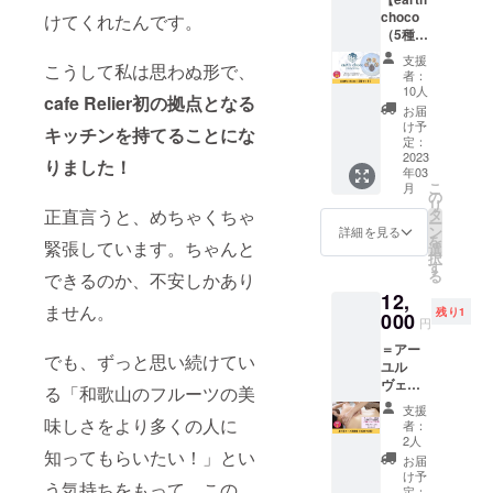
リ甘・
パスは
使いい
choco
ピリ塩
けてくれたんです。
メール
ただけ
（5種
を各1袋
にてお
ません
セッ
ずつの
届けい
のでご
支援
こうして私は思わぬ形で、
ト）】
セット
たしま
注意く
者：
ラサー
となり
す。 ※
10人
ださ
cafe Relier初の拠点となる
ヤナ工
ます。
カラダ
い。 ※
お届
房さん
お試し
いたわ
け予
有効期
キッチンを持てることにな
の
したい
定：
り堂
限は、
「earth
2023
方にも
キッチ
2023年
りました！
年03
choco
オスス
ン以外
2月～
こ
月
」5種
メで
の
ではお
2024年
リ
セット
す！ マ
タ
正直言うと、めちゃくちゃ
使いい
1月まで
ー
をお届
チコさ
ン
ただけ
詳細を見る
の1年間
を
けいた
緊張しています。ちゃんと
んから
選
ません
です。
択
しま
のお礼
す
のでご
カラダ
る
できるのか、不安しかあり
す。 イ
のメッ
注意く
いたわ
12,
ンドの
セージ
ださ
り堂
ません。
残り1
伝統医
000
付きで
い。 ※
キッチ
円
学アー
す。 ※
有効期
ン 〒
＝アー
ユル
送料込
限は、
547-
でも、ずっと思い続けてい
ユル
ヴェー
みのお
初回利
0043 大
ヴェー
ダの
値段で
用から6
る「和歌山のフルーツの美
阪市平
ダ施術
ハーブ
す。 ー
か月間
野区平
支援
＝ 【上
やスパ
味しさをより多くの人に
食品表
です。
者：
野東1-
半身
イスを
示ー ●
2人
※初回利
8-6 商売
コース
知ってもらいたい！」とい
低温で
ピリ甘
用は
お届
農場内
回数権
固まる
・名
け予
2023年
う気持ちをもって、この
（45分
ココ
定：