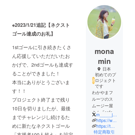
※2023/1/21追記【ネクスト
ゴール達成のお礼】
1stゴールに引き続きたくさ
mona
ん応援していただだいたお
min
かげで、2ndゴールも達成す
日本
ることができました！
初めてのプ
ロジェクト
本当にありがとうございま
です
す！！
わかやまフ
ルーツのス
プロジェクト終了まで残り
ムージー屋
10日を切りましたが、最後
さん『cafe
m_____jms
までチャレンジし続けるた
Relier -ﾙﾘ
https://www.instagram.com/relier.jm/?hl=ja
めに新たなネクストゴール
ｴ-』の中の
https://twitter.com/caferelier
特定商取引
人。和歌山
「支援者100人超え」を設定