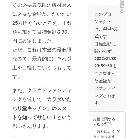
を
中の
す。 ※
選
・フ
その必要最低限の機材購入
択
HP（20
送料込
す
ルーツ
る
24年2月
みのお
に必要な金額が、だいたい
のご説
このプロ
完成予
値段で
明 ・お
ジェクト
定）に
25万円ぐらいと考え、手数
す。 ー
礼の
あなた
食品表
メッ
は、
All-In方
料も加えて目標金額を30万
のお名
示ー ●
セージ
式
です。
前や会
ピリ甘
※送料込
円に設定しました。
社のお
・名
みのお
目標金額に
名前を
称：ア
値段で
ただ、これは本当の最低限
関わらず、
スポン
グニス
す。 ※2
サーと
パイス
月頃の
なので、最終的にはそれ以
2023/01/30
して掲
ナッ
お届け
23:59:59
ま
載いた
上を目指していくつもりで
ツ・ス
予定で
しま
イート
す。
でに集まっ
す。
す。 ※
（ナッ
た金額が
ニック
ツ） ・
ネーム
原材
ファンディ
また、クラウドファンディ
での掲
料：
ングされま
載も可
アーモ
ングを通じて
「カラダいた
能で
ンド
す。
す。 ※
（アメ
わり堂キッチン」のスター
掲載す
リカ
るお名
産）、
トを知って欲しい！
という
支援に関するよ
前は備
カ
くある質問
思いもあります。
考欄に
シュー
必ずご
ナッ
手数料はいく
記入く
ツ、コ
らかかります