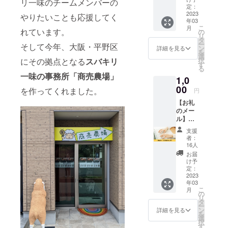
も可
リ一味のチームメンバーの
迎！マ
あれば
定：
ジーあ
能） ※
チコさ
2023
どこで
り！の
やりたいことも応援してく
詳細は
年03
んによ
も施術
会と
メール
こ
月
るアー
れています。
OK！
の
なって
にてお
リ
ユル
「商売
タ
おりま
打合せ
ー
そして今年、大阪・平野区
ヴェー
農場」
ン
す。 一
詳細を見る
いたし
を
ダ講座
になか
選
緒に乾
ます。
択
にその拠点となる
スバキリ
を開催
なか行
す
杯して
※効果に
る
できる
けない
おなか
は個人
一味の事務所「商売農場」
1,0
権利で
方、施
いっぱ
差があ
す。
00
術を受
いにな
を作ってくれました。
ります
円
アーユ
けてみ
りま
ので予
【お礼
ル
たい方
しょ
めご了
のメー
ヴェー
におす
う！ ■
承くだ
ル】
ダにつ
すめで
詳細 ・
さい。
cafe
いて知
す！ ■
日程：
※有効期
支援
Relier
りたい
詳細 ・
3/25(土)
者：
限は、
の
こと、
日程：
16人
夜 ・時
2023年
monam
興味あ
メール
間：2時
お届
2月～
inよ
ること
にて調
け予
間程度
2024年
り、心
につい
定：
整 ・時
・場
1月まで
を込め
2023
て出張
間：90
所：黒
の1年間
年03
たお礼
講座し
分 ・交
門カル
です。
こ
月
のメー
ます。
の
通費別
チャー
カラダ
リ
ルをお
名前は
タ
途 ・宿
ファク
いたわ
ー
送りい
開催権
ン
泊が必
詳細を見る
トリー
り堂
を
たしま
です
選
要な場
・内
https://
択
す。 こ
が、一
す
合は宿
容：ス