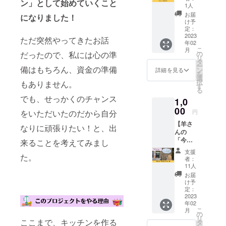
（アメ
ン」として始めていくこと
いたわ
や心の
たい！
1人
い。 ■
ツオイ
リカ
り堂
悩みの
なども
詳細 ・
お届
ル
になりました！
産）、
キッチ
原因や
相談可
け予
施術
（フィ
くる
ンのメ
解決策
定：
能。
日：
リピン
み、カ
ニュー
2023
を見出
アーユ
メール
ただ突然やってきたお話
産）、
シュー
年02
スポン
しま
ル
にて調
非加熱
ナッ
こ
月
サーに
す。 肉
の
だったので、私には心の準
ヴェー
整 ・時
はちみ
ツ、
リ
なれる
体の不
タ
ダのオ
間：45
つ、
ギー、
ー
権利で
備はもちろん、資金の準備
調だけ
ン
イルケ
詳細を見る
分×3回
デーツ
岩塩、
を
す。 メ
でなく
選
アは体
・場
シロッ
ブラッ
択
もありません。
ニュー
メンタ
す
に栄養
所：商
プ、
クペッ
る
表にあ
ルの不
を与え
売農場
アーモ
パー、
でも、せっかくのチャンス
1,0
なたの
調に
丈夫に
・内
ンド、
ヒハ
お名前
00
も、自
すると
容：
円
をいただいたのだから自分
カ
ツ、セ
や会社
分の本
言われ
ヘッド
シュー
ロリ
【羊さ
のお名
質や季
ていま
なりに頑張りたい！と、出
スパ
ナッ
シー
んの
前とHP
節の影
す。 心
（頭・
ツ、ク
ド、ク
「今日
リンク
来ることを考えてみまし
響など
地よい
耳）、
ルミ、
ミン、
のひと
QRをス
様々な
オイル
うつ伏
支援
ローカ
キャラ
こと」
た。
ポン
原因が
ケアを
者：
せで背
カオ粉
ウェイ
権】 カ
サーと
あるの
11人
体験し
面全
末、き
シー
ラダい
して掲
です。
てみて
お届
部、仰
な粉
ド、
たわり
載いた
5,000年
け予
くださ
向けで
（遺伝
ショウ
堂キッ
しま
定：
以上前
い。 ■
デコル
子組み
ガ粉
チンが
2023
す。 ※
から伝
詳細 ・
テ・
換えで
末、ヒ
年02
入る
ニック
わって
施術
首・肩
な
こ
ング ・
月
「商売
ネーム
の
きた不
日：
のオイ
い）、
リ
内容
農場」
ここまで、キッチンを作る
での掲
タ
変の人
メール
ルケア
菊芋粉