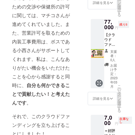
ー
量：30
前にい
載も可
ン
間構造
詳細を見る
にて調
※詳細は
末、モ
を
ｇ ・保
ための交渉や保健所の許可
る羊さ
能で
選
を説い
整 ・時
メール
リンガ
択
存方
んの
す。 ※
す
た学問
間：45
にて調
粉末、
る
に関しては、マチコさんが
法：高
「今日
掲載す
をもと
分×3回
整いた
ツボク
温多
77,
のひと
るお名
に、人
・場
しま
進めてくれていました。ま
サ粉
湿、直
残り5
こと」
000
前と
間とは
所：商
円
す。 ※
末、ム
射日光
を考え
URLは
何か、
た、営業許可を取るための
売農場
現地ま
ラサキ
を避け
【クラ
られる
メール
生きる
・内
での交
芋粉
て保存
ウド
権で
にてお
内装工事費用は、ボスであ
とは何
容：
通費は
末、マ
してく
ファン
す。 今
伺いい
か、幸
ヘッド
各自ご
キベ
ださい
ディン
る小西さんがサポートして
日のひ
たしま
せとは
スパ
支援
負担く
リー粉
グ プロ
とこと
す。 ※
何か、
者：
（頭・
ださ
末、ゴ
くれます。私は、こんなあ
デュー
は羊さ
掲載期
0人
あなた
耳）、
い。 ※
ジベ
ス権】
んとと
間は
がどう
お届
アーユ
アーユ
りがたい機会をいただけた
リー、
スバキ
もに写
オープ
け予
生きる
ル
ル
パンプ
リ商店
真を
定：
ン予定
のが幸
ヴェー
ことを心から感謝すると同
ヴェー
キン
のクラ
2023
撮って
の2023
せなの
ダ式ア
ダはイ
シー
年03
ウド
Twitter
年2月～
時に、
自分も何かできるこ
か、探
イケ
ンドの
こ
ド、
月
ファン
に掲載
の
2024年
してみ
ア、目
伝統医
リ
レーズ
ディン
いたし
とで貢献したい！と考えた
タ
1月まで
ません
の周り
学であ
ー
ン、ド
グのプ
ます。
ン
の1年間
詳細を見る
か？ ■
のオイ
り、日
を
ライい
んです
。
ロ
ご希望
選
です。
詳細 ・
ルケ
本では
択
ちじ
デュー
の方
す
（オー
日程：
ア、お
医療に
る
く、
スを受
は、備
プン時
メール
顔ほぐ
該当し
デー
それで、このクラウドファ
7,0
けられ
考欄に
期がズ
にて調
し、首
在庫な
ないた
ツ、ヘ
る権利
00
ひとこ
し
レた場
整 ・時
円
とデコ
ンディングを立ち上げるこ
め法令
ンプ
です。
とと一
合も1年
間：2時
ルテの
に基づ
シード
＝好評
通常価
緒に
間掲載
間 ・場
とにしました！
トリー
く医
ナッ