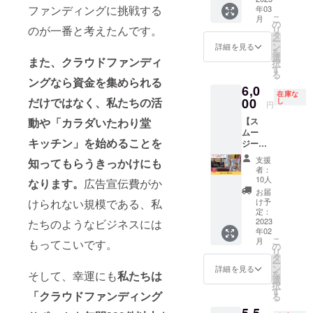
ング限
成 ③デ
いいた
伝統医
に基づ
ファンディングに挑戦する
ichi.co
年03
MAGA
定でお
ザイ
しま
学であ
こ
く医
月
m/ 商売
RINRIさ
ためし
の
ナーに
す。 ※
り、日
のが一番と考えたんです。
リ
療、診
農場 〒
んで一
してみ
タ
よるサ
ひとこ
本では
ー
療行為
547-
緒にチ
ます！
ン
ムネイ
詳細を見る
とは備
医療に
を
ではご
0043 大
キン南
好評の
選
ルの作
考欄に
また、クラウドファンディ
該当し
択
ざいま
阪市平
蛮ラン
ため、
す
成 ④ク
必ずご
ませ
る
せん。
野区平
チを食
BIGに
ラウド
ングなら資金を集められる
記載く
ん。 ※
※効果に
野東1-
6,0
べよ
なって
ファン
ださ
在庫な
効果に
は個人
8-6
う！権
00
だけではなく、私たちの活
追加！
し
ディン
い。 ※
円
は個人
差があ
です。
100サイ
グの申
掲載
差があ
ります
【ス
動や「カラダいたわり堂
営業の
ズに入
請と公
は、1日
ります
ので予
ムー
お邪魔
るフ
開 ※詳
限定で
ので予
キッチン」を始めることを
めご了
ジーチ
になら
ルーツ
細は
2023年
めご了
承くだ
ケッ
ないよ
をお届
メール
2月下旬
支援
知ってもらうきっかけにも
承くだ
さい。
ト】 カ
うに、
けいた
にて調
者：
より順
さい。
※有効期
ラダい
平日が
しま
10人
整させ
なります。
広告宣伝費がか
次おこ
※有効期
限は、
たわり
ベスト
す。 わ
ていた
お届
ないま
限は、
2023年
堂キッ
か
たしが
け予
けられない規模である、私
だきま
す。 ※
2023年
2月～
チンで
なぁー
定：
選ぶフ
す。 ※
公開予
2月～
2024年
使える
2023
たちのようなビジネスには
と思い
ルーツ
有効期
定は、
2024年
1月まで
年02
スムー
つつ、
をお楽
間は、
もなみ
こ
1月まで
月
の1年間
もってこいです。
ジー回
調整で
の
しみく
2023年
ん
リ
の1年間
です。
数権で
きれば
タ
ださ
3月～
Twitter
ー
です。
カラダ
す。
と思い
ン
い。季
詳細を見る
2024年
にてお
を
そして、幸運にも
私たちは
いたわ
cafeRel
ます。
選
節的に
2月まで
知らせ
択
り堂
ier-ﾙﾘｴ-
お礼の
す
は柑橘
の1年間
いたし
「クラウドファンディング
る
https://
のス
メッ
がメイ
です。
ます。
karada-
5,5
ムー
セージ