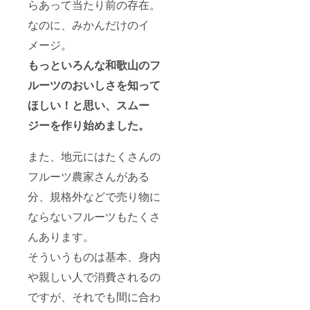
らあって当たり前の存在。
キャラ
ウェイ
なのに、みかんだけのイ
シー
ド、
メージ。
ショウ
ガ粉
もっといろんな和歌山のフ
末、ヒ
ルーツのおいしさを知って
ング ・
内容
ほしい！と思い、スムー
量：80
ｇ ・保
ジーを作り始めました。
存方
法：高
温多
また、地元にはたくさんの
湿、直
射日光
フルーツ農家さんがある
を避け
て保存
分、規格外などで売り物に
してく
ならないフルーツもたくさ
ださい
んあります。
そういうものは基本、身内
や親しい人で消費されるの
ですが、それでも間に合わ