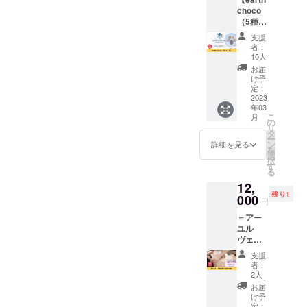
リ甘・
パスは
使いい
choco
ピリ塩
メール
ただけ
（5種
を各1袋
にてお
ません
セッ
ずつの
届けい
のでご
支援
ト）】
セット
たしま
注意く
者：
ラサー
となり
す。 ※
10人
ださ
ヤナ工
ます。
カラダ
い。 ※
お届
房さん
お試し
いたわ
け予
有効期
の
したい
定：
り堂
限は、
「earth
2023
方にも
キッチ
2023年
年03
choco
オスス
ン以外
2月～
こ
月
」5種
メで
の
ではお
2024年
リ
セット
す！ マ
タ
使いい
1月まで
ー
をお届
チコさ
ン
ただけ
詳細を見る
の1年間
を
けいた
んから
選
ません
です。
択
しま
のお礼
す
のでご
カラダ
る
す。 イ
のメッ
注意く
いたわ
12,
ンドの
セージ
ださ
り堂
残り1
伝統医
000
付きで
い。 ※
キッチ
円
学アー
す。 ※
有効期
ン 〒
＝アー
ユル
送料込
限は、
547-
ユル
ヴェー
みのお
初回利
0043 大
ヴェー
ダの
値段で
用から6
阪市平
ダ施術
ハーブ
す。 ー
か月間
野区平
支援
＝ 【上
やスパ
食品表
です。
者：
野東1-
半身
イスを
示ー ●
2人
※初回利
8-6 商売
コース
低温で
ピリ甘
用は
お届
農場内
回数権
固まる
・名
け予
2023年
（45分
ココ
定：