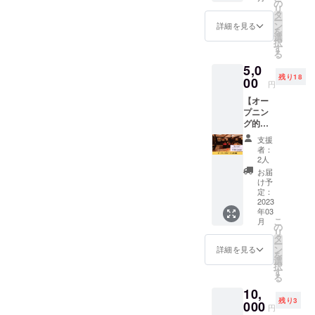
気のセ
ンライ
の
リ
焼き立てマドレーヌの日。
ラピス
ンで作
タ
になります。上手くいけば
ー
ト・ひ
りかた
ン
詳細を見る
を
個装したマドレーヌやスパ
ろこさ
GWに、こっそり稼働させて
を学べ
選
択
んのお
ます。
す
イスナッツは営業中は常時
る
いこうと思っていますの
顔施
一緒に
5,0
術。 デ
やれば
購入できます。施術は、人
で、またお知らせさせてく
残り18
コルテ
00
誰でも
円
気のもみほぐしは毎週木
のリン
簡単に
ださいね！それに合わせ
【オー
パの流
作れま
曜。私が担当する、ヘッド
プニン
れを良
て、ホームページの作成も
すよ！
グ的
くした
■詳細
スパとアーユルヴェーダは
やってきました。準備が整
パー
後、首
・日
支援
ティー
と肩を
程：
日曜に２回予定してます。
者：
わず、お菓子とスムージー
参加
しっか
2023年
2人
権】 カ
クラウドファンディングで
りほぐ
3月の土
お届
が一緒になった画像などが
ラダい
して緊
日で開
け予
お知らせしていた予定より
たわり
張を
定：
撮れなくてダサさは否めな
催予定
堂キッ
2023
取って
（支援
も１か月少々遅くなってし
年03
いのですが（泣）、情報を
チンの
から頭
者さま
こ
月
オープ
と顔を
の
と日程
まい、ご支援いただいた皆
リ
優先し、これから良い画像
ニング
しっか
タ
調整、
ー
パー
様をお待たせしまくってし
り整え
ン
参加で
詳細を見る
を撮ってブラッシュアップ
を
ティー
ること
選
きな
択
まいました。本当に申し訳
っぽい
で、血
す
していきますので、どうぞ
かった
る
パー
流・リ
場合は
ありませんでした！ようや
10,
温かく見守ってくださいま
ティー
ンパの
動画を
残り3
に参加
000
流れが
お送り
くここまでこぎつけたの
円
せ。https://karada-
できる