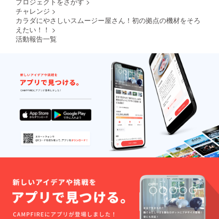
プロジェクトをさがす
>
ナッ
チャレンジ
>
ツ・ソ
カラダにやさしいスムージー屋さん！初の拠点の機材をそろ
ルティ
（ナッ
えたい！！
>
ツ） ・
活動報告一覧
原材
料：
アーモ
ンド
（アメ
リカ
産）、
くる
み、カ
シュー
ナッ
ツ、
ギー、
岩塩、
ブラッ
クペッ
パー、
ヒハ
ツ、セ
ロリ
シー
ド、ク
ミン、