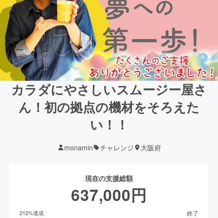
カラダにやさしいスムージー屋さ
ん！初の拠点の機材をそろえた
い！！
monamin
チャレンジ
大阪府
現在の支援総額
637,000
円
終了
212
%達成