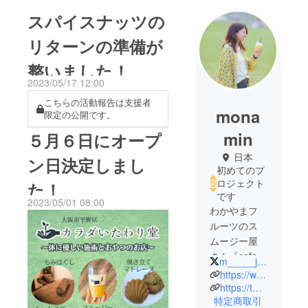
スパイスナッツの
リターンの準備が
整いました！
2023/05/17 12:00
こちらの活動報告は支援者
mona
限定の公開です。
min
５月６日にオープ
日本
ン日決定しまし
初めてのプ
ロジェクト
た！
です
2023/05/01 08:00
わかやまフ
ルーツのス
ムージー屋
さん『cafe
m_____jms
Relier -ﾙﾘ
https://www.instagram.com/relier.jm/?hl=ja
ｴ-』の中の
https://twitter.com/caferelier
特定商取引
人。和歌山