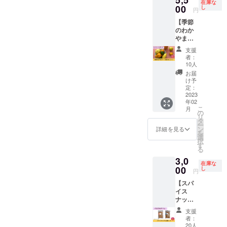
ンにな
在庫な
itawari.
ジーを
00
付きで
し
るかと
円
hp.pera
11杯分
す。 ■
思いま
ichi.co
【季節
飲んで
詳細 ・
す。 お
m/ 商売
のわか
頂けま
日程：
礼の
農場 〒
やまフ
す。 通
別途調
メッ
547-
ルーツ
常600円
整 ・時
セージ
支援
0043 大
便おた
のとこ
間：60
付きで
者：
阪市平
めし
ろ、10
分 ・場
10人
す。 ■
野区平
セッ
杯分の
所：
内容 ・
お届
野東1-
ト】
お値段
MAGA
け予
100サイ
8-6
cafeRel
で1杯分
定：
RINRIさ
ズの
ierの
2023
お得に
ん（大
BOXに
年02
monam
なって
阪心斎
入るフ
こ
月
inがひ
ます！
の
橋） ※
ルーツ
リ
そかに
※回数権
タ
詳細は
・フ
ー
始めよ
はメー
ン
メール
詳細を見る
ルーツ
を
うとし
ルにて
選
にてお
のご説
択
ている
お届け
す
打合せ
明 ・お
る
「季節
いたし
いたし
礼の
3,0
のわか
ます。
ます。
メッ
在庫な
やまフ
00
※カラダ
し
※ランチ
セージ
円
ルーツ
いたわ
代・交
※送料込
【スパ
便」を
り堂
通費は
みのお
イス
クラウ
キッチ
別途ご
値段で
ナッツ
ドファ
ン以外
負担く
す。 ※2
大２袋
ンディ
ではお
ださ
月頃の
支援
セッ
ング限
使いい
い。
者：
お届け
ト】 ラ
定でお
ただけ
20人