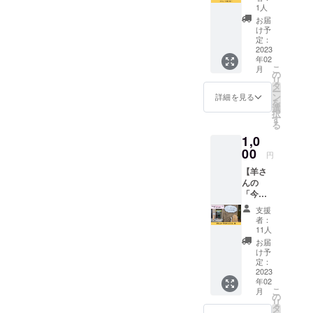
（アメ
いたわ
や心の
たい！
1人
い。 ■
ツオイ
リカ
り堂
悩みの
なども
詳細 ・
お届
ル
産）、
キッチ
原因や
相談可
け予
施術
（フィ
くる
ンのメ
解決策
定：
能。
日：
リピン
み、カ
ニュー
2023
を見出
アーユ
メール
産）、
シュー
年02
スポン
しま
ル
にて調
非加熱
ナッ
こ
月
サーに
す。 肉
の
ヴェー
整 ・時
はちみ
ツ、
リ
なれる
体の不
タ
ダのオ
間：45
つ、
ギー、
ー
権利で
調だけ
ン
イルケ
詳細を見る
分×3回
デーツ
岩塩、
を
す。 メ
でなく
選
アは体
・場
シロッ
ブラッ
択
ニュー
メンタ
す
に栄養
所：商
プ、
クペッ
る
表にあ
ルの不
を与え
売農場
アーモ
パー、
1,0
なたの
調に
丈夫に
・内
ンド、
ヒハ
お名前
00
も、自
すると
容：
円
カ
ツ、セ
や会社
分の本
言われ
ヘッド
シュー
ロリ
【羊さ
のお名
質や季
ていま
スパ
ナッ
シー
んの
前とHP
節の影
す。 心
（頭・
ツ、ク
ド、ク
「今日
リンク
響など
地よい
耳）、
ルミ、
ミン、
のひと
QRをス
様々な
オイル
うつ伏
支援
ローカ
キャラ
こと」
ポン
原因が
ケアを
者：
せで背
カオ粉
ウェイ
権】 カ
サーと
あるの
11人
体験し
面全
末、き
シー
ラダい
して掲
です。
てみて
お届
部、仰
な粉
ド、
たわり
載いた
5,000年
け予
くださ
向けで
（遺伝
ショウ
堂キッ
しま
定：
以上前
い。 ■
デコル
子組み
ガ粉
チンが
2023
す。 ※
から伝
詳細 ・
テ・
換えで
末、ヒ
年02
入る
ニック
わって
施術
首・肩
な
こ
ング ・
月
「商売
ネーム
の
きた不
日：
のオイ
い）、
リ
内容
農場」
での掲
タ
変の人
メール
ルケア
菊芋粉