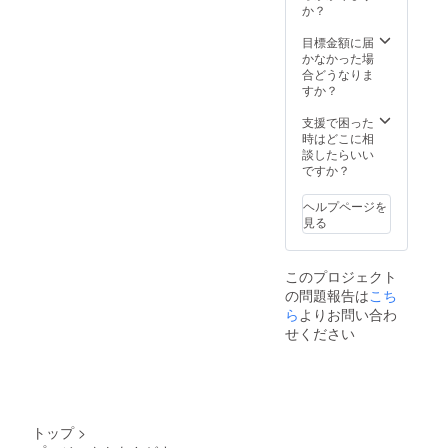
ださ
コナッ
か？
い。 ※
ツシュ
掲載期
ガー、
目標金額に届
間は
ギー、
かなかった場
2023年
ブラッ
合どうなりま
2月～
クペッ
すか？
2024年
パー、
1月まで
ヒハ
支援で困った
の1年間
ツ、
時はどこに相
です。
ショウ
談したらいい
ガ粉末
ですか？
・内容
量：80
ヘルプページを
ｇ ・保
見る
存方
法：高
温多
このプロジェクト
湿、直
の問題報告は
こち
射日光
ら
よりお問い合わ
を避け
て保存
せください
してく
ださい
●ピリ塩
・名
称：ア
グニス
トップ
>
パイス