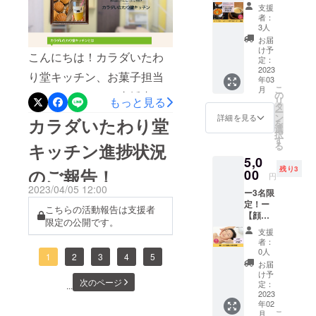
チャイ
います！み
支援
先週末にもなみんと荷物を
の作り
者：
なさまいつ
方オン
3人
運びこんだり、買い出しに
もありがと
ライン
お届
講座】
う！！！
け予
行ったりと準備を進めてお
こんにちは！カラダいたわ
マチコ
定：
さんに
2023
ります。私は調理道具をレ
り堂キッチン、お菓子担当
年03
よる
こ
月
ンタルキッチンに預けてい
「基本
の
のマチコです。ご支援者限
リ
もっと見る
のスパ
タ
たり、材料がそろってな
ー
定で活動報告させていただ
イスカ
ン
詳細を見る
カラダいたわり堂
を
レーと
選
かったりとまだまだ準備し
択
いていましたが、キッチン
美味し
す
る
キッチン進捗状況
いチャ
なければならないことも多
の準備が遅れて、３月まで
5,0
イの作
いのですが、なんとか間に
残り3
のご報告！
り方オ
00
のオープンができませんで
円
ンライ
2023/04/05 12:00
合わせます！６日には、焼
ー3名限
した。申し訳ありませ
ン講
定！ー
座」を
こちらの活動報告は支援者
き立てマドレーヌをご提供
ん！！しかし先日、遅れば
【顔
受講で
限定の公開です。
スッキ
きる権
する予定です。お近くの方
支援
せながら保健所に営業許可
リ肌艶
です。
者：
は、ぜひ遊びに来てくださ
ピカ施
スパイ
0人
申請を提出してまいりまし
1
2
3
4
5
術体
スセッ
お届
い。５月の営業予定は画像
験】 カ
た！来週、現地のチェック
トとレ
け予
次のページ
ラダい
シピを
定：
...
の通りです。スムージーは
を受けます！これが通れ
たわり
2023
お送り
年02
堂で人
し、オ
水曜～土曜日。土曜日は、
ば、晴れて営業できること
こ
月