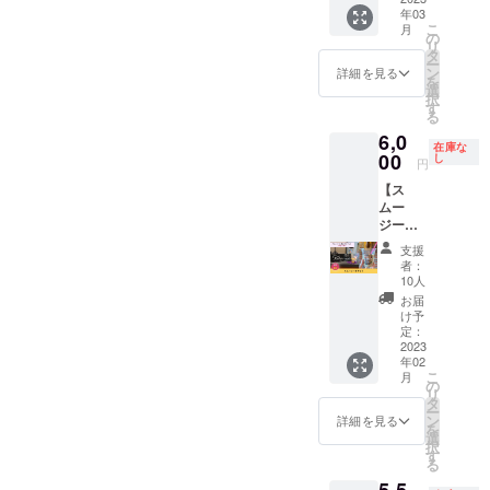
ング限
成 ③デ
いいた
伝統医
に基づ
ichi.co
年03
MAGA
定でお
ザイ
しま
学であ
こ
く医
月
m/ 商売
RINRIさ
ためし
の
ナーに
す。 ※
り、日
リ
療、診
農場 〒
んで一
してみ
タ
よるサ
ひとこ
本では
ー
療行為
547-
緒にチ
ます！
ン
ムネイ
詳細を見る
とは備
医療に
を
ではご
0043 大
キン南
好評の
選
ルの作
考欄に
該当し
択
ざいま
阪市平
蛮ラン
ため、
す
成 ④ク
必ずご
ませ
る
せん。
野区平
チを食
BIGに
ラウド
記載く
ん。 ※
※効果に
野東1-
6,0
べよ
なって
ファン
ださ
在庫な
効果に
は個人
8-6
う！権
00
追加！
し
ディン
い。 ※
円
は個人
差があ
です。
100サイ
グの申
掲載
差があ
ります
【ス
営業の
ズに入
請と公
は、1日
ります
ので予
ムー
お邪魔
るフ
開 ※詳
限定で
ので予
めご了
ジーチ
になら
ルーツ
細は
2023年
めご了
承くだ
ケッ
ないよ
をお届
メール
2月下旬
支援
承くだ
さい。
ト】 カ
うに、
けいた
にて調
者：
より順
さい。
※有効期
ラダい
平日が
しま
10人
整させ
次おこ
※有効期
限は、
たわり
ベスト
す。 わ
ていた
お届
ないま
限は、
2023年
堂キッ
か
たしが
け予
だきま
す。 ※
2023年
2月～
チンで
なぁー
定：
選ぶフ
す。 ※
公開予
2月～
2024年
使える
2023
と思い
ルーツ
有効期
定は、
2024年
1月まで
年02
スムー
つつ、
をお楽
間は、
もなみ
こ
1月まで
月
の1年間
ジー回
調整で
の
しみく
2023年
ん
リ
の1年間
です。
数権で
きれば
タ
ださ
3月～
Twitter
ー
です。
カラダ
す。
と思い
ン
い。季
詳細を見る
2024年
にてお
を
いたわ
cafeRel
ます。
選
節的に
2月まで
知らせ
択
り堂
ier-ﾙﾘｴ-
お礼の
す
は柑橘
の1年間
いたし
る
https://
のス
メッ
がメイ
です。
ます。
karada-
5,5
ムー
セージ