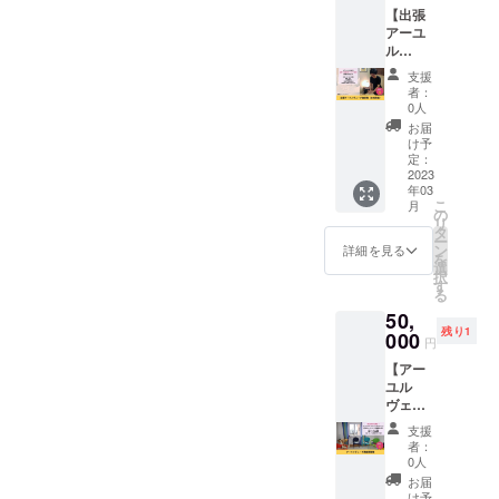
良く
しま
【出張
権利で
は、皆様のご支援と、きち
なって
す） ・
itawari.hp.peraichi.com/kitch
アーユ
す。 商
顔が
時間：2
んとリターンをお返しす
ル
売農場
スッキ
enホームページスポンサー
時間30
ヴェー
では密
リ！肌
分程度
支援
る！と言うミッションが
ダ施術
になってくださった皆様、
度が高
艶がよ
※詳細は
者：
権（女
くなっ
くなり
0人
メール
あったからこそ。クラウド
ご支援ありがとうございま
性限
てしま
ます。
にてお
お届
定）】
うた
ファンディングをやって改
また、
け予
打合せ
した！ぜひブックマークし
マチコ
め、黒
定：
顔のツ
いたし
めて良かったなと思いまし
さんに
2023
門市場
ボ押し
て、時々のぞいてもらえた
ます。
年03
よる出
にある
もする
※送料込
こ
た。ラサーヤナ工房のお菓
月
張で全
ら嬉しいです。今後ともよ
「黒門
の
ので目
みのお
リ
身のオ
カル
タ
の疲れ
値段で
子を選んでくださった方に
ー
ろしくお願いいたします！
イルケ
チャー
ン
にもお
詳細を見る
す。
を
ア施術
ファク
選
は、大変お待たせしてしま
すす
択
権で
ト
す
め！ ■
る
いましたが、ここからしっ
す。 女
リー」
詳細 ・
50,
性限定
にて開
日程：
かり製作してお返しさせて
残り1
のリ
000
催しま
別途調
円
ターン
す。 マ
整 ・時
いただきますね。キッチン
【アー
となり
チコさ
間：40
ユル
ます。
んのス
の使い勝手やオープンの様
分 ・場
ヴェー
横にな
パイス
所：商
ダ講座
子など、またご報告させて
れる場
カレー
売農場
支援
開催
所とお
あり！
（交通
者：
いただきます。今後ともよ
権】 初
湯が使
もなみ
0人
費別途
心者さ
えると
んのス
で出張
お届
ろしくお願いいたします！
ん歓
ころが
ムー
け予