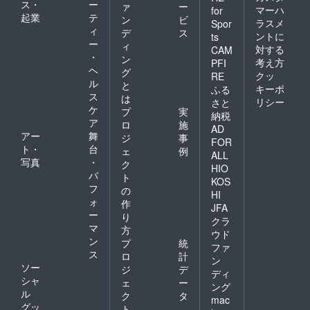
ス・
ー
ァ
ー
マーハ
for
起業
テ
ン
ビ
ラスメ
Spor
ィ
デ
ス
ントに
ts
ー
ィ
対する
CAM
・
ン
考え方
PFI
ヘ
グ
クッ
RE
ル
と
キーポ
ふる
ス
は
リシー
さと
ケ
プ
実
納税
ア
ロ
施
AD
アー
舞
ジ
事
FOR
ト・
台
ェ
例
ALL
写真
・
ク
HIO
パ
ト
KOS
フ
の
HI
ォ
作
JFA
ー
り
クラ
マ
方
ウド
ン
プ
統
ファ
ス
ロ
計
ン
ソー
ジ
デ
ディ
シャ
ェ
ー
ング
ル
ク
タ
mac
グッ
ト