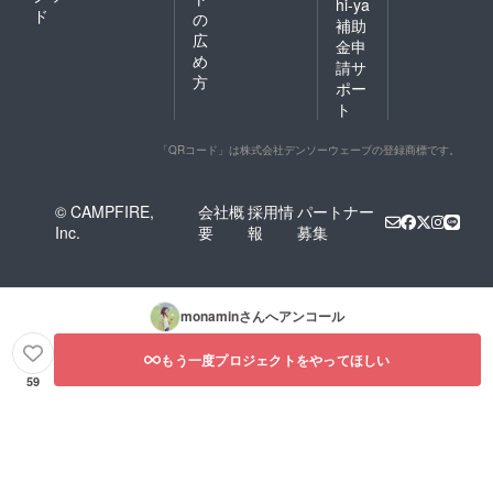
hi-ya
ド
の
補助
広
金申
め
請サ
方
ポー
ト
「QRコード」は株式会社デンソーウェーブの登録商標です。
© CAMPFIRE,
会社概
採用情
パートナー
Inc.
要
報
募集
monamin
さんへアンコール
もう一度プロジェクトをやってほしい
59