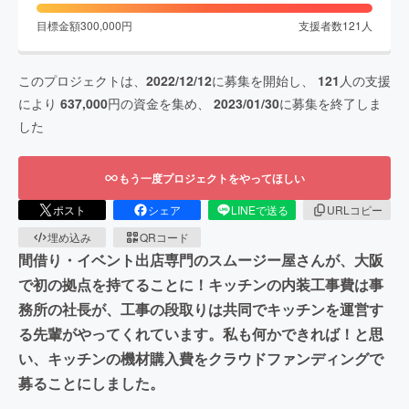
目標金額
300,000
円
支援者数
121
人
このプロジェクトは、
2022/12/12
に募集を開始し、
121
人の支援
により
637,000
円の資金を集め、
2023/01/30
に募集を終了しま
した
もう一度プロジェクトをやってほしい
ポスト
シェア
LINEで送る
URLコピー
埋め込み
QRコード
間借り・イベント出店専門のスムージー屋さんが、大阪
で初の拠点を持てることに！キッチンの内装工事費は事
務所の社長が、工事の段取りは共同でキッチンを運営す
る先輩がやってくれています。私も何かできれば！と思
い、キッチンの機材購入費をクラウドファンディングで
募ることにしました。