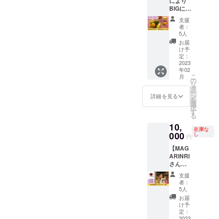
により
格
Twitter
しま
所：対
トメン
療、診
ツ、
BIGに
88,000
アカウ
す）
面／
ト ※詳
療行為
ローカ
なって
円のと
ントを
zoom（
支援
細は
ではご
カオニ
追加！
ころ、
記載い
者：
視聴環
メール
ざいま
ブ、キ
＝ 【季
特別価
ただく
5人
境：PC
にて調
せん。
ヌアパ
節のわ
格の
と、タ
お届
／スマ
整いた
※効果に
フ、ア
かやま
77,000
グ付け
け予
ホ） ※
しま
は個人
ムラ粉
フルー
円とお
定：
させて
詳細は
す。 ※
差があ
末、
ツ便お
2023
得で
いただ
メール
現地ま
ります
ショウ
年02
ためし
す！ ■
きま
にて調
での交
こ
ので予
月
ガ粉
セット
以下の
の
す。 あ
整いた
通費は
リ
めご了
末、ヒ
100】
業務を
タ
なたの
しま
各自ご
ー
承くだ
ハツ、
cafeRel
行いま
ン
センス
詳細を見る
す。 ※
負担く
を
さい。
ターメ
ierの
す。 ①
選
を光ら
対面の
ださ
択
※有効期
リッ
monam
クラウ
す
せてく
場合、
い。 ※
る
限は、
ク、カ
inがひ
ドファ
ださ
大阪市
アーユ
2023年
ルダモ
10,
そかに
ンディ
い！ ※
内以外
在庫な
ル
2月～
ン、シ
始めよ
000
ングの
し
事務所
円
は別途
ヴェー
2024年
ナモン
うとし
目標金
前の大
交通費
ダはイ
1月まで
・内容
【MAG
ている
額・期
通りに
をご負
ンドの
の1年間
量：5個
ARINRI
「季節
間・リ
面した
担いた
伝統医
です。
・保存
さんで
のわか
ターン
場所に
だきま
学であ
カラダ
方
ランチ
やまフ
の相談
掲載い
支援
す。 ※
り、日
いたわ
法：-18
デート
ルーツ
②ライ
たしま
者：
アーユ
本では
り堂
℃以下
権】 い
便」を
ターに
5人
すので
ル
医療に
https://
で保存
つもお
クラウ
よる取
常識の
お届
ヴェー
該当し
karada-
してく
世話に
ドファ
材と文
け予
範囲内
ダはイ
ないた
itawari.
ださ
なって
ンディ
定：
章の作
でお願
ンドの
め法令
hp.pera
い。
る
2023