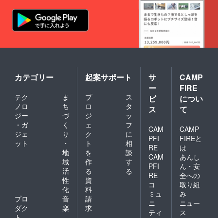
キャラ
ウェイ
シー
ド、
ショウ
ガ粉
末、ヒ
ング ・
内容
量：80
カテゴリー
起案サポート
サ
CAMP
ｇ ・保
ー
FIRE
存方
テク
ま
プ
ス
ビ
につい
法：高
温多
ノロ
ち
ロ
タ
ス
て
湿、直
ジー
づ
ジ
ッ
射日光
・ガ
く
ェ
フ
CAM
CAMP
を避け
ジェ
り
ク
に
て保存
PFI
FIREと
ット
・
ト
相
してく
RE
は
地
を
談
ださい
CAM
あんし
域
作
す
PFI
ん・安
活
る
る
RE
全への
性
資
コ
取り組
化
料
ミュ
み
プロ
音
請
ニ
ニュー
ダク
楽
求
ティ
ス
ト