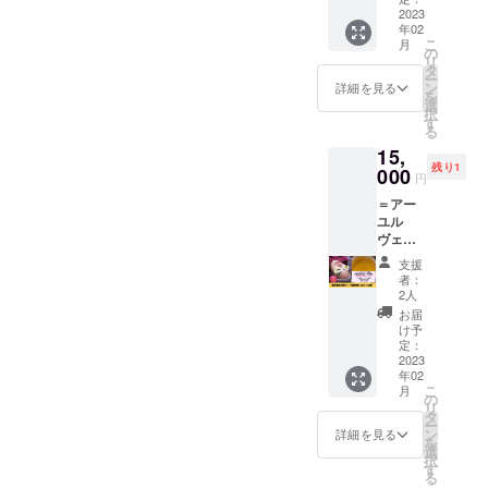
称：ア
2月～8
×3
2023
ナッツ
グニス
月まで
年02
回）】
オイル
パイス
にお願
こ
月
マチコ
と非加
の
ナッ
いいた
リ
さんに
熱はち
タ
ツ・ス
しま
ー
よる
みつで
ン
イート
詳細を見る
す。 カ
を
アーユ
チョコ
選
（ナッ
ラダい
択
ル
のよう
す
ツ） ・
たわり
る
ヴェー
なス
原材
堂キッ
15,
ダ施術
イーツ
料：
チン 〒
残り1
の「上
000
にしま
アーモ
547-
円
半身
した。
ンド
0043 大
＝アー
コース
若返り
（アメ
阪市平
ユル
回数
のエネ
リカ
野区平
ヴェー
権」で
ルギー
産）、
野東1-
ダ施術
す。 商
たっぷ
カ
8-6 商売
支援
＝ 【眼
売農場
りのサ
シュー
者：
農場内
精疲労
で開催
プリの
2人
ナッ
対策
される
ような
ツ、コ
お届
コース
アーユ
お菓子
け予
コナッ
回数権
ル
定：
です。
ツシュ
（45分
2023
ヴェー
※20℃
ガー、
年02
×3
ダ施術
以下で
ギー、
こ
月
回）】
日に、
の
溶けて
ブラッ
リ
マチコ
45分の
タ
しまう
クペッ
ー
さんに
上半身
ン
ため冷
詳細を見る
パー、
を
よる
オイル
選
凍便で
ヒハ
択
アーユ
ケアを3
す
お送り
ツ、
る
ル
回受け
します