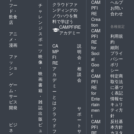
CAM
ヘルプ
クラウドファ
フー
チ
PFI
お問い
ンディングの
ド・
ャ
RE
合わせ
ノウハウを無
飲食
レ
Crea
料で学ぼう
店
ン
tion
各種規定
CAMPFIRE
ジ
CAM
アカデミー
アニ
ス
利用規
PFI
メ・
ポ
約
RE
漫画
ー
CA
説
細則
for
ツ
MP
明
プライ
Soci
ファ
映
FI
会
バシー
al
ッ
像
RE
・
ポリ
Goo
ショ
・
ア
相
シー
d
ン
映
カ
談
特定商
CAM
画
デ
会
取引法
PFI
ゲー
書
ミ
に基づ
RE
ム・
籍
ー
く表記
for
サー
・
と
情報セ
Ente
ビス
雑
は
キュリ
rtain
開発
誌
ク
サ
ティ方
men
出
ラ
ポ
針
t
版
ウ
ー
反社基
CAM
ビジ
ビ
ド
ト
本方針
PFI
ネ
ュ
フ
サ
カスタ
RE