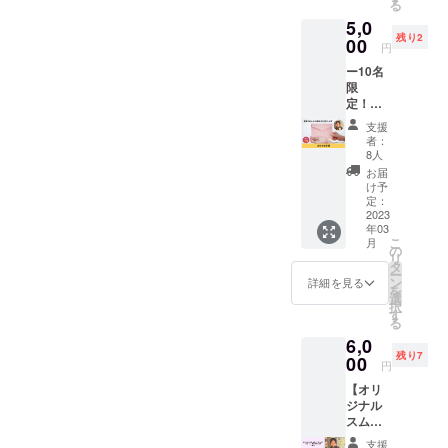
karada-
る
ちら
人で
泊費も
パイス
itawari.
5,0
は、プ
じっく
ご負担
カ
hp.pera
残り2
ロジェ
00
り受講
いただ
レー、
円
ichi.co
クトを
も、講
きます
スムー
m/ 商売
ー10名
ただた
座開催
※詳細は
ジー1
農場 〒
限
だ応援
として
メール
杯、ド
547-
定！ー
したい
参加者
にてお
リンク
0043 大
【お礼
方向け
さんを
打合せ
チケッ
支援
阪市平
のお手
のリ
募って
いたし
者：
ト1,000
野区平
紙】
ターン
いただ
8人
ます。
円分付
野東1-
cafeRel
です。
いても
※アーユ
お届
き（ド
8-6
ierの
上乗せ
OKで
け予
ル
リンク
monam
支援大
定：
す。 ■
ヴェー
チケッ
inよ
2023
歓迎で
詳細 ・
ダはイ
トを3枚
年03
り、直
す！
日時：
ンドの
お渡し
こ
月
筆のお
の
メール
伝統医
しま
リ
礼のお
タ
にて調
学であ
す。 ア
ー
手紙を
ン
整 ・時
詳細を見る
り、日
ルコー
を
お送り
選
間：2～
本では
ル：チ
択
いたし
す
3時間程
医療に
ケット2
る
ます。
度 ・内
該当し
枚、ソ
6,0
おてが
容：
ないた
フトド
残り7
み苦手
00
テーマ
め法令
円
リン
です
は相談
に基づ
ク：チ
【オリ
が…頑
のうえ
く医
ケット1
ジナル
張りま
で決
療、診
枚） ※
スムー
す！ ※
定。
療行為
詳細は
ジー（5
送料込
テーマ
ではご
支援
メール