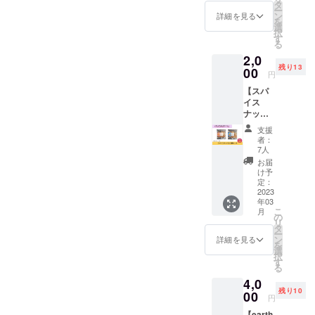
1杯ス
ルーツ
タ
は宿泊
ー
央区日
ムー
が変わ
ン
詳細を見る
費もご
を
本橋2丁
ジーを
ります
選
負担い
択
目1-22
お飲み
のでご
す
ただき
る
上野ビ
いただ
了承く
ます ※
ルB1
2,0
ける権
ださ
詳細は
https://
残り13
利で
00
い。 食
円
メール
kuromo
す。 定
材の持
にてお
n-
【スパ
期的に
ち込み
打合せ
cf.com/
イス
スムー
もOKで
いたし
ナッツ
ジーを
す！可
ます。
小２袋
飲んで
能な限
支援
※開催場
セッ
ビタミ
りおい
者：
所は支
ト】 ラ
ンを摂
しくし
7人
援者様
サーヤ
取しま
ます！
お届
でご用
ナ工房
しょ
※チケッ
け予
意・費
の「ア
う！
定：
トは
用負担
グニス
2023
cafeRel
メール
をお願
年03
パイス
ierはカ
にてお
いしま
こ
月
ナッ
ラダい
の
届けい
す。 ※
リ
ツ」の
たわり
タ
たしま
有効期
ー
小サイ
堂キッ
ン
す。 ※
詳細を見る
限は、
を
ズ2袋
チンに
選
カラダ
2023年
択
セット
週3～4
す
いたわ
3月～
る
をお届
日出没
り堂
2024年
4,0
けいた
予定で
キッチ
2月まで
残り10
しま
00
す。 ※
ン以外
円
です。
す。 ピ
フリー
ではお
【earth