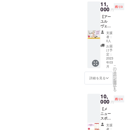
ショウ
11,
ヴェー
ていた
※時間指
ガ粉末
残り3
ダ施術
000
だけま
定ご希
・内容
円
の「眼
す。 3
望の場
量：30
【アー
精疲労
日続け
合は、
ｇ ・保
ユル
対策
て受け
備考欄
存方
ヴェー
コース
たい！
にご記
法：高
ディッ
回数
なども
入くだ
温多
支援
クカウ
権」で
相談可
さい
者：
湿、直
ンセリ
す。 商
能。
0人
（午前
射日光
ング】
売農場
アーユ
中、14-
お届
を避け
インド
で開催
ル
け予
16時、
て保存
の伝統
される
定：
ヴェー
16-18
してく
医学
2023
アーユ
ダのオ
時、18-
ださい
年03
「アー
ル
イルケ
20時、
●ピリ塩
こ
月
ユル
ヴェー
の
アは体
19-21
・名
リ
ヴェー
ダ施術
タ
に栄養
時） ※
称：ア
ー
ダ」の
日に、
ン
を与え
詳細を見る
送料込
グニス
を
体質論
45分の
選
丈夫に
みのお
パイス
択
と哲学
眼精疲
す
すると
値段で
ナッ
る
を用い
労対策
言われ
す。 ー
ツ・ソ
10,
て、あ
ケアを
ていま
食品表
ルティ
残り4
なたの
000
受けら
す。 心
示ー ・
円
（ナッ
体質・
れる回
地よい
名称：
ツ） ・
【メ
気質を
数権3回
オイル
earth
原材
ニュー
分析
分で
ケアを
choco
料：
スポン
し、今
す。 3
体験し
・原材
アーモ
サー】
抱えて
日続け
てみて
料：コ
支援
ンド
カラダ
いる体
て受け
くださ
者：
コナッ