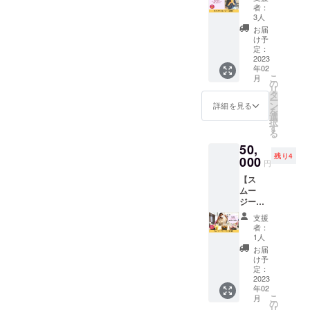
杯
みのお
例）
者：
ざいま
にてお
分）】
値段で
3人
アーユ
せん。
知らせ
あなた
す。
ル
お届
※効果に
いたし
のワガ
け予
ヴェー
は個人
ます。
ママ聞
定：
ダの基
差があ
※ドリン
きま
2023
礎／自
ります
ク追加
年02
す！
分の体
ので予
は別途
こ
月
（でき
の
質個性
めご了
ドリン
リ
る範囲
タ
につい
承くだ
クカウ
ー
内
ン
詳細を見る
て／季
さい。
ンター
を
で！）
選
節に合
※有効期
にてお
択
あなた
す
わせた
限は、
支払い
る
のその
すごし
2023年
くださ
50,
日の気
方／オ
3月～
い。 ※
残り4
分に合
000
イル
円
2024年
会場ま
わせて
マッ
2月まで
での交
【ス
スムー
サージ
です。
通費は
ムー
ジーを
のやり
各自ご
ジーフ
お作り
方／パ
負担く
リーパ
します
ンチャ
支援
ださ
ス（6か
権×5杯
者：
カルマ
い。 黒
月）】
分で
1人
体験談
門カル
カラダ
す。 季
お届
など。
チャー
いたわ
節・日
け予
・交通
ファク
り堂
によっ
定：
費別途
トリー
キッチ
2023
て、そ
・宿泊
〒542-
年02
ンで6か
の日に
が必要
こ
0073大
月
月間1日
あるフ
の
な場合
リ
阪市中