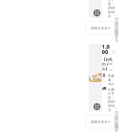
も可
迎！マ
あれば
定：
ジーあ
公式
能） ※
チコさ
2023
どこで
り！の
詳細は
年03
んによ
LINEhttps://lin.ee/y9CnSA4
も施術
会と
メール
こ
月
るアー
OK！
の
なって
にてお
リ
ホームページhttps://karada-
ユル
「商売
タ
おりま
打合せ
ー
ヴェー
農場」
ン
す。 一
詳細を見る
いたし
itawari.hp.peraichi.com/kitch
を
ダ講座
になか
選
緒に乾
ます。
択
を開催
なか行
す
杯して
en
※効果に
る
できる
けない
おなか
は個人
1,0
権利で
方、施
いっぱ
差があ
す。
00
術を受
いにな
ります
円
アーユ
けてみ
りま
ので予
【お礼
ル
たい方
しょ
めご了
のメー
ヴェー
におす
う！ ■
承くだ
ル】
ダにつ
すめで
詳細 ・
さい。
cafe
いて知
す！ ■
日程：
※有効期
支援
Relier
りたい
詳細 ・
3/25(土)
者：
限は、
の
こと、
日程：
16人
夜 ・時
2023年
monam
興味あ
メール
間：2時
お届
2月～
inよ
ること
にて調
け予
間程度
2024年
り、心
につい
定：
整 ・時
・場
1月まで
を込め
2023
て出張
間：90
所：黒
の1年間
年03
たお礼
講座し
分 ・交
門カル
です。
こ
月
のメー
ます。
の
通費別
チャー
カラダ
リ
ルをお
名前は
タ
途 ・宿
ファク
いたわ
ー
送りい
開催権
ン
泊が必
詳細を見る
トリー
り堂
を
たしま
です
選
要な場
・内
https://
択
す。 こ
が、一
す
合は宿
容：ス