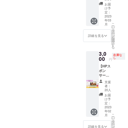
予定で
サーヤ
ためし
ません
お届
す。
ナ工房
してみ
のでご
け予
の「ア
ます！
定：
注意く
グニス
2023
わたし
ださ
年03
パイス
が選ぶ
い。 ※
こ
月
ナッ
フルー
の
有効期
リ
ツ」の
ツをお
タ
限は、
ー
大サイ
楽しみ
ン
2023年
詳細を見る
を
ズ2袋
くださ
選
2月～
択
セット
い。季
す
2024年
る
をお届
節的に
1月で
3,0
けいた
は柑橘
す。
在庫な
しま
00
がメイ
し
円
す。 ピ
ンにな
【HPス
リ甘・
るかと
ポン
ピリ塩
思いま
サー】
を各1袋
す。 お
カラダ
ずつの
礼の
支援
いたわ
セット
メッ
者：
り堂
となり
セージ
20人
キッチ
ます。
付きで
お届
ンのHP
マチコ
す。 ■
け予
スポン
さんか
定：
内容 ・
サーに
2023
らのお
80サイ
年02
なれる
礼の
ズの
こ
月
権利で
メッ
の
BOXに
リ
す。 現
セージ
タ
入るフ
ー
在制作
付きで
ン
ルーツ
詳細を見る