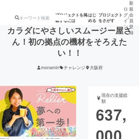
新
ロ
規
グ
会
プロジェクトを掲
はじ
プロジェクト
/
載するには
める
をさがす
イ
員
ン
登
カラダにやさしいスムージー屋さ
録
ん！初の拠点の機材をそろえた
い！！
人気のプロ
注目のリ
注目の新着プロ
募集終了が近いプ
もうすぐ公開
ジェクト
ターン
ジェクト
ロジェクト
されます
monamin
チャレンジ
大阪府
アート・写真
音楽
現在の支援総
テクノロジー・ガジェット
ゲーム・サ
額
637,
映像・映画
書籍・雑誌
000
ビジネス・起業
チャレンジ