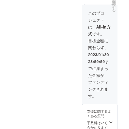
を
中の
す。 ※
選
・フ
択
HP（20
送料込
す
ルーツ
る
24年2月
みのお
のご説
このプロ
完成予
値段で
明 ・お
ジェクト
定）に
す。 ー
礼の
あなた
食品表
メッ
は、
All-In方
のお名
示ー ●
セージ
式
です。
前や会
ピリ甘
※送料込
社のお
・名
みのお
目標金額に
名前を
称：ア
値段で
関わらず、
スポン
グニス
す。 ※2
サーと
パイス
月頃の
2023/01/30
して掲
ナッ
お届け
23:59:59
ま
載いた
ツ・ス
予定で
しま
イート
す。
でに集まっ
す。 ※
（ナッ
た金額が
ニック
ツ） ・
ネーム
原材
ファンディ
での掲
料：
ングされま
載も可
アーモ
能で
ンド
す。
す。 ※
（アメ
掲載す
リカ
るお名
産）、
支援に関するよ
前は備
カ
くある質問
考欄に
シュー
必ずご
ナッ
手数料はいく
記入く
ツ、コ
らかかります