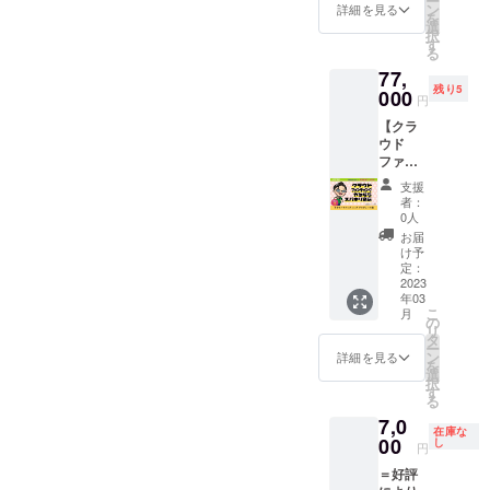
ー
量：30
前にい
載も可
ン
間構造
詳細を見る
にて調
※詳細は
末、モ
を
ｇ ・保
る羊さ
能で
選
を説い
整 ・時
メール
リンガ
択
存方
んの
す。 ※
す
た学問
間：45
にて調
粉末、
る
法：高
「今日
掲載す
をもと
分×3回
整いた
ツボク
温多
77,
のひと
るお名
に、人
・場
しま
サ粉
湿、直
残り5
こと」
000
前と
間とは
所：商
円
す。 ※
末、ム
射日光
を考え
URLは
何か、
売農場
現地ま
ラサキ
を避け
【クラ
られる
メール
生きる
・内
での交
芋粉
て保存
ウド
権で
にてお
とは何
容：
通費は
末、マ
してく
ファン
す。 今
伺いい
か、幸
ヘッド
各自ご
キベ
ださい
ディン
日のひ
たしま
せとは
スパ
支援
負担く
リー粉
グ プロ
とこと
す。 ※
何か、
者：
（頭・
ださ
末、ゴ
デュー
は羊さ
掲載期
0人
あなた
耳）、
い。 ※
ジベ
ス権】
んとと
間は
がどう
お届
アーユ
アーユ
リー、
スバキ
もに写
オープ
け予
生きる
ル
ル
パンプ
リ商店
真を
定：
ン予定
のが幸
ヴェー
ヴェー
キン
のクラ
2023
撮って
の2023
せなの
ダ式ア
ダはイ
シー
年03
ウド
Twitter
年2月～
か、探
イケ
ンドの
こ
ド、
月
ファン
に掲載
の
2024年
してみ
ア、目
伝統医
リ
レーズ
ディン
いたし
タ
1月まで
ません
の周り
学であ
ー
ン、ド
グのプ
ます。
ン
の1年間
詳細を見る
か？ ■
のオイ
り、日
を
ライい
ロ
ご希望
選
です。
詳細 ・
ルケ
本では
択
ちじ
デュー
の方
す
（オー
日程：
ア、お
医療に
る
く、
スを受
は、備
プン時
メール
顔ほぐ
該当し
デー
7,0
けられ
考欄に
期がズ
にて調
し、首
在庫な
ないた
ツ、ヘ
る権利
00
ひとこ
し
レた場
整 ・時
円
とデコ
め法令
ンプ
です。
とと一
合も1年
間：2時
ルテの
に基づ
シード
＝好評
通常価
緒に
間掲載
間 ・場
トリー
く医
ナッ