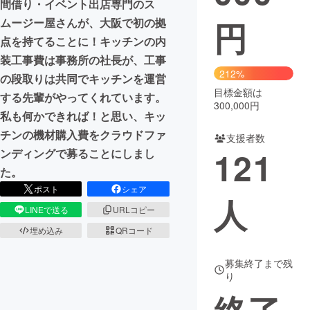
間借り・イベント出店専門のス
円
ムージー屋さんが、大阪で初の拠
まちづくり・地域活性化
点を持てることに！キッチンの内
装工事費は事務所の社長が、工事
CAMPFIRE for Social Good
CAMPFIRE Creation
212%
の段取りは共同でキッチンを運営
CAMPFIREふるさと納税
machi-ya
コミュニティ
目標金額は
する先輩がやってくれています。
300,000円
私も何かできれば！と思い、キッ
チンの機材購入費をクラウドファ
支援者数
121
ンディングで募ることにしまし
た。
ポスト
シェア
人
LINEで送る
URLコピー
埋め込み
QRコード
募集終了まで残
り