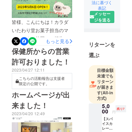
法に基づく
在住。
表記
接客業大好
メッセー
き人間。カ
ジを送る
皆様、こんにちは！カラダ
フェめぐり
が趣味。
いたわり堂お菓子担当のマ
『cafe Relier
チコです。前回のご報告
もっと見る
-ﾙﾘｴ-』☞
リターンを
で、謎の体調不良に見舞わ
保健所からの営業
2018年から
選ぶ
れていたスムージー担当の
イベントや
許可おりました！
間借りで活
もなみんが復活しました！
動開始／
2023/04/27 12:11
目標金額
よかった！！そこで、オー
2019年には
未達でも
こちらの活動報告は支援者
プン日が決まりました。５
リターン
知人のカ
限定の公開です。
が届きま
月６日です。この日は、満
フェとコラ
す
(All-in
ホームページが出
ボで百貨店
月＆立夏で新しいことを始
方式)
での出店を
来ました！
めるのには良い日なのです♪
5,0
経験／コロ
残り7
00
円
さらに、５月３日～５日ま
2023/04/20 12:49
ナ時期を経
【スパ
て細々と活
ではプレオープンとしてゆ
イスカ
動を続けて
レーと
るりと営業する予定です。