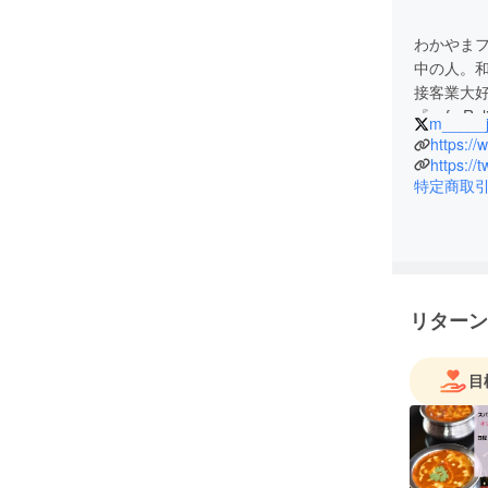
わかやまフル
中の人。
接客業大
『cafe 
m_____
開始／20
https://
経験／コ
https://t
特定商取
まいつも
リターン
目