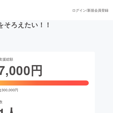
ログイン
/
新規会員登録
をそろえたい！！
うすぐ公開されます
支援総額
プロダクト
7,000
円
ファッション
スポーツ
00,000円
数
ア
ソーシャルグッド
1
人