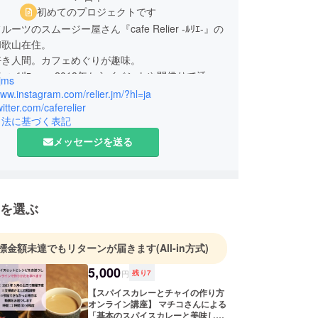
初めてのプロジェクトです
ーツのスムージー屋さん『cafe Relier -ﾙﾘｴ-』の
和歌山在住。
好き人間。カフェめぐりが趣味。
Relier -ﾙﾘｴ-』☞2018年からイベントや間借りで活動
jms
19年には知人のカフェとコラボで百貨店での出店を
www.instagram.com/relier.jm/?hl=ja
ロナ時期を経て細々と活動を続けています！みなさ
witter.com/caferelier
引法に基づく表記
ありがとう！！！
メッセージを送る
を選ぶ
標金額未達でもリターンが届きます
(All-in方式)
5,000
円
残り
7
【スパイスカレーとチャイの作り方
オンライン講座】 マチコさんによる
「基本のスパイスカレーと美味しい