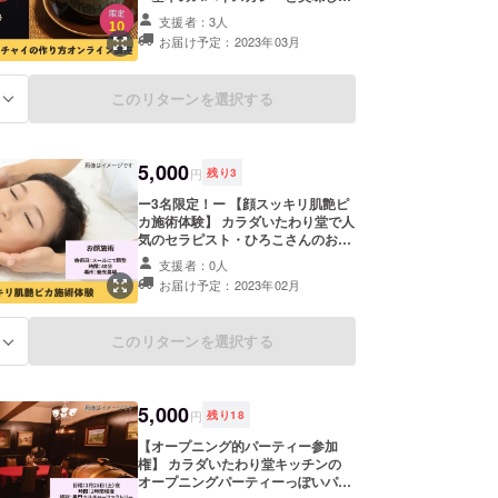
チャイの作り方オンライン講座」を
支援者：3人
受講できる権です。 スパイスセット
お届け予定：2023年03月
とレシピをお送りし、オンラインで
作りかたを学べます。一緒にやれば
誰でも簡単に作れますよ！ ■詳細 ・
このリターンを選択する
る
日程：2023年3月の土日で開催予定
（支援者さまと日程調整、参加でき
なかった場合は動画をお送りしま
す） ・時間：2時間30分程度 ※詳細
5,000
はメールにてお打合せいたします。
円
残り
3
※送料込みのお値段です。
ー3名限定！ー 【顔スッキリ肌艶ピ
カ施術体験】 カラダいたわり堂で人
気のセラピスト・ひろこさんのお顔
施術。 デコルテのリンパの流れを良
支援者：0人
くした後、首と肩をしっかりほぐし
お届け予定：2023年02月
て緊張を取ってから頭と顔をしっか
り整えることで、血流・リンパの流
れが良くなって顔がスッキリ！肌艶
このリターンを選択する
る
がよくなります。 また、顔のツボ押
しもするので目の疲れにもおすす
め！ ■詳細 ・日程：別途調整 ・時
間：40分 ・場所：商売農場（交通
5,000
費別途で出張も可能） ※詳細はメー
円
残り
18
ルにてお打合せいたします。 ※効果
【オープニング的パーティー参加
には個人差がありますので予めご了
権】 カラダいたわり堂キッチンの
承ください。 ※有効期限は、2023年
オープニングパーティーっぽいパー
2月～2024年1月までの1年間です。