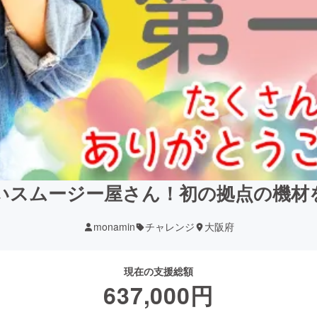
いスムージー屋さん！初の拠点の機材
monamin
チャレンジ
大阪府
現在の支援総額
637,000
円