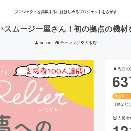
プロジェクトを掲載するには
はじめる
プロジェクトをさがす
いスムージー屋さん！初の拠点の機材
monamin
チャレンジ
大阪府
注目のリターン
注目の新着プロジェクト
募集終了が近いプロジェクト
も
現在の
音楽
舞台・パフォーマンス
63
ゲーム・サービス開発
フード・飲食店
212%
書籍・雑誌出版
アニメ・漫画
目標金額は3
支援者
チャレンジ
ビューティー・ヘルスケ
12