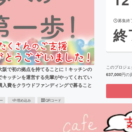
募集終
CAMPFIRE for Social Good
CAMPFIRE Creation
終
CAMPFIREふるさと納税
machi-ya
コミュニティ
このプロジェ
大阪で初の拠点を持てることに！キッチンの
637,000
円の
でキッチンを運営する先輩がやってくれてい
購入費をクラウドファンディングで募ること
ピー
埋め込み
QRコード