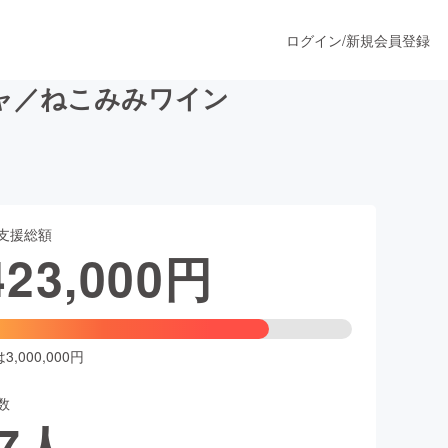
ログイン
/
新規会員登録
ャ／ねこみみワイン
うすぐ公開されます
支援総額
プロダクト
423,000
円
ファッション
スポーツ
,000,000円
数
ア
ソーシャルグッド
7
人