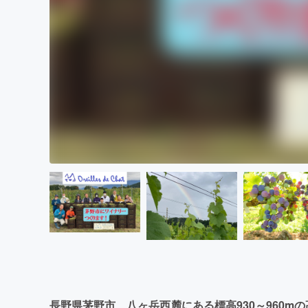
長野県茅野市、八ヶ岳西麓にある標高930～960