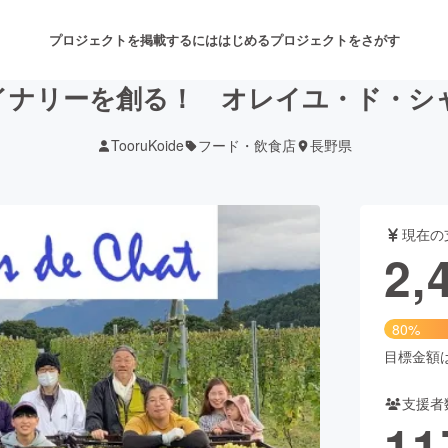
プロジェクトを掲載するには
はじめる
プロジェクトをさがす
イナリーを創る！ オレイユ・ド・シ
TooruKoide
フード・飲食店
長野県
注目のリターン
注目の新着プロジェクト
募集終了が近いプロジェクト
も
現在の
音楽
舞台・パフォーマンス
2,
ゲーム・サービス開発
フード・飲食店
80%
書籍・雑誌出版
アニメ・漫画
目標金額は3
支援者
チャレンジ
ビューティー・ヘルスケ
11