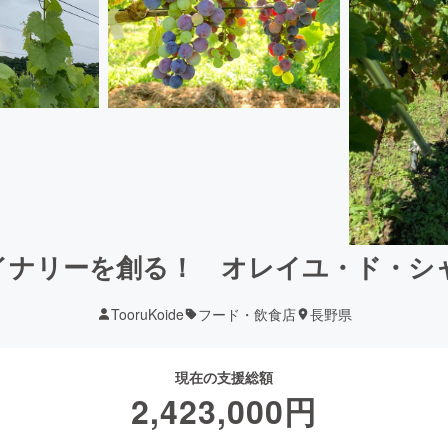
イナリーを創る！ オレイユ・ド・シ
TooruKoide
フード・飲食店
長野県
現在の支援総額
2,423,000
円