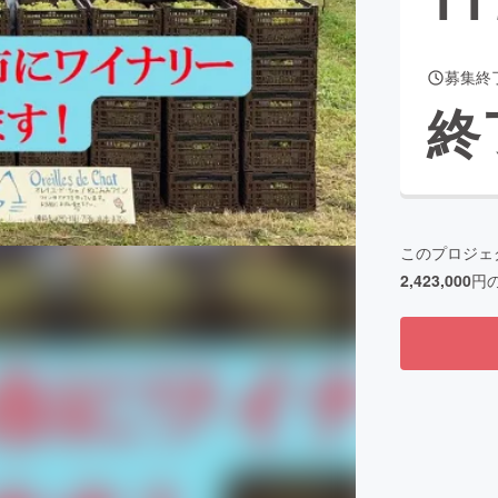
募集終
CAMPFIRE for Social Good
CAMPFIRE Creation
終
CAMPFIREふるさと納税
machi-ya
コミュニティ
このプロジェ
2,423,000
円