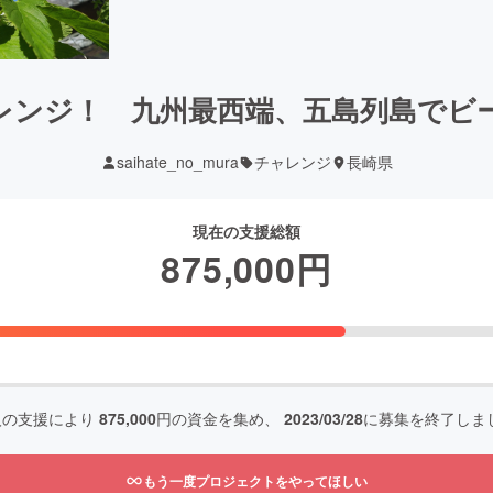
レンジ！ 九州最西端、五島列島でビ
saihate_no_mura
チャレンジ
長崎県
現在の支援総額
875,000
円
人の支援により
875,000
円の資金を集め、
2023/03/28
に募集を終了しま
もう一度プロジェクトをやってほしい