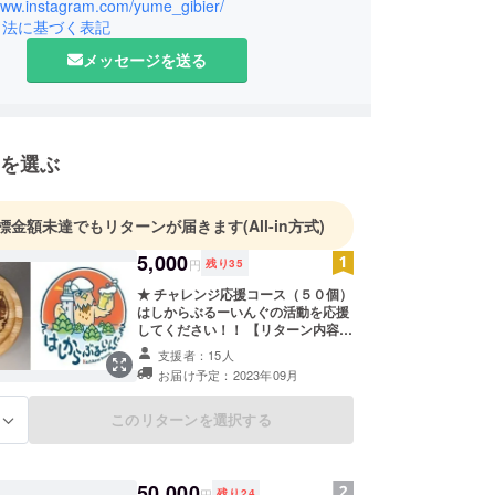
び場も沢山あるこの地区を、もっと多くの人に楽し
/www.instagram.com/yume_gibier/
引法に基づく表記
いたい！
、仲間と共に観光と遊びの拠点「西端の邨（さいは
メッセージを送る
）」を造っています。
ビールが好きだった事もあり、屋号「はしからぶ
ぐ」をかかげクラフトビール事業も営んでいます。
を選ぶ
は
ップを生産する！
ップを使ったビールを造る！
標金額未達でもリターンが届きます
(All-in方式)
ラフトビール醸造所を造る！
5,000
円
残り
35
★ チャレンジ応援コース（５０個）
やりたい事の全てが道半ばですが、島暮らしを楽し
はしからぶるーいんぐの活動を応援
す。
してください！！ 【リターン内容】
・木製コースター ×１枚 （外径
支援者：15人
約９cm・内径約７.５cm・グラス有
じく玉之浦町玉之浦に拠点を置く、夢株式会社のジ
お届け予定：2023年09月
効径約７cm） ・ロゴステッカー ×
で捕獲鳥獣の食肉加工を担当しています。
１枚
このリターンを選択する
る
も夢株式会社の力添えを得て、「夢の駅 西端の邨」
作中です。
50,000
円
残り
24