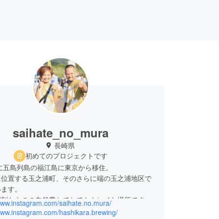
saihate_no_mura
長崎県
初めてのプロジェクトです
秋に五島列島の福江島に東京から移住。
に位置する玉之浦町、そのさらに端の玉之浦地区で
います。
深刻なものの自然豊かでとてもキレイな場所です。
/www.instagram.com/saihate.no.mura/
/www.instagram.com/hashikara.brewing/