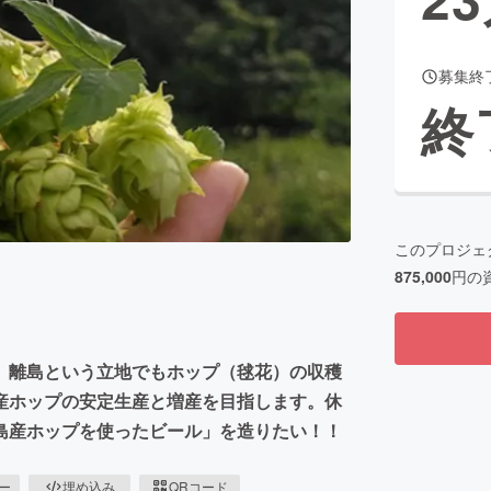
募集終
CAMPFIRE for Social Good
CAMPFIRE Creation
終
CAMPFIREふるさと納税
machi-ya
コミュニティ
このプロジェ
875,000
円の
。離島という立地でもホップ（毬花）の収穫
産ホップの安定生産と増産を目指します。休
島産ホップを使ったビール」を造りたい！！
ピー
埋め込み
QRコード