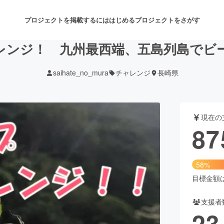
プロジェクトを掲載するには
はじめる
プロジェクトをさがす
レンジ！ 九州最西端、五島列島でビ
saihate_no_mura
チャレンジ
長崎県
注目のリターン
注目の新着プロジェクト
募集終了が近いプロジェクト
も
現在の
音楽
舞台・パフォーマンス
87
ゲーム・サービス開発
フード・飲食店
58%
書籍・雑誌出版
アニメ・漫画
目標金額は1
支援者
チャレンジ
ビューティー・ヘルスケ
23