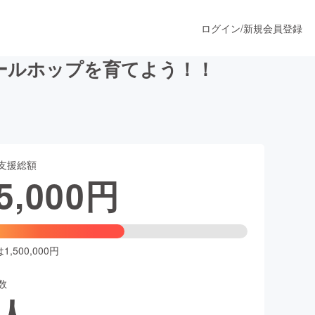
ログイン
/
新規会員登録
ールホップを育てよう！！
うすぐ公開されます
支援総額
プロダクト
5,000
円
ファッション
スポーツ
,500,000円
数
ア
ソーシャルグッド
人