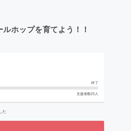
ールホップを育てよう！！
終了
支援者数
23
人
した