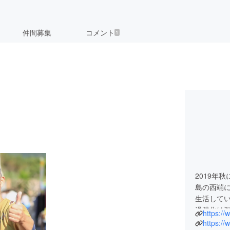
仲間募集
コメント
1
！
2019年
島の西端
生活して
過疎化は
https:/
https:/