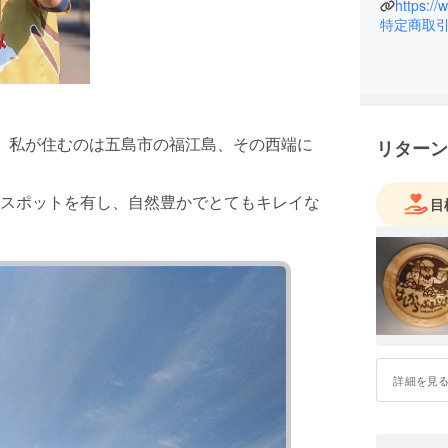
絶景も遊
https:/
特定商取
んでもら
そう思い
てのむら
クラフト
るーいん
、私が住むのは五島市の福江島、その西端に
リターン
将来の夢
五島でホ
スポットを有し、自然豊かでとてもキレイな
五島産ホ
目
五島にク
まだまだ
んでいま
現在は同
ビエ部門
詳細を見
西端の邨
として製