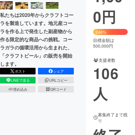
0
円
まちづくり・地域活性化
私たちは2020年からクラフトコー
ラを製造しています。地元産コー
CAMPFIRE for Social Good
CAMPFIRE Creation
ラを作る上で発生した副産物から
246%
CAMPFIREふるさと納税
machi-ya
コミュニティ
作る限定的な商品への挑戦。コー
目標金額は
500,000円
ラガラの循環活用から生まれた、
「クラフトビール」の販売を開始
支援者数
します。
106
ポスト
シェア
LINEで送る
URLコピー
人
埋め込み
QRコード
募集終了まで残
り