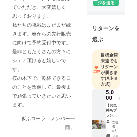
ジを送る
ていただき、大変嬉しく
思っております。
私たちの挑戦はまだまだ続
リターンを
きます。春からの先行販売
選ぶ
に向けて予約受付中です。
是非ともたくさんの方々に
目標金額
シェア頂けると嬉しいで
未達でも
リターン
す。
が届きま
桜の木下で、乾杯できる日
す
(All-in
方式)
のことを想像して、最後ま
5,0
で頑張っていきたいと思い
00
円
ます。
【お気
持ちプ
ラン】
ぎふコーラ メンバー一
（こち
支援
らの支
同。
者：
援は、
4人
メール
お届