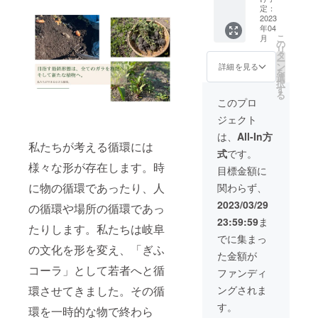
しい夜
スレ
定：
保存方
をお過
2023
ター
法:要冷
年04
ごしく
「原材
蔵
こ
月
ださ
料及び
の
（10℃
リ
い。
添加物
タ
以下で
ー
【リ
等の食
ン
保存）
詳細を見る
を
ターン
品表示
選
賞味期
択
内容】
はお届
す
限（瓶
る
岐阜エ
け商品
詰日よ
このプロ
リア：
のラベ
り3ヶ
ジェクト
環ビー
ルに表
月） 内
ル 3本
記され
容量
は、
All-In方
西濃エ
ます。
私たちが考える循環には
330ml
式
です。
リア：
商品開
様々な形が存在します。時
黒胡椒
封前に
目標金額に
ソー
は必ず
に物の循環であったり、人
関わらず、
セージ
お届け
岐阜エ
のリ
2023/03/29
の循環や場所の循環であっ
リア：
ターン
23:59:59
ま
あゆ
に貼付
たりします。私たちは岐阜
ぴー 岐
された
でに集まっ
阜エリ
ラベル
の文化を形を変え、「ぎふ
た金額が
ア：け
や注意
いちゃ
コーラ」として若者へと循
書きを
ファンディ
ん 東濃
ご確認
ングされま
環させてきました。その循
エリ
くださ
ア：
い。」
す。
環を一時的な物で終わら
SMOKE
保存方