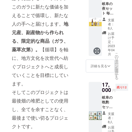
詰日よ
岐阜の
ルをお
きこと
り3ヶ
このガラに新たな価値を加
夜セッ
届けで
がたく
月） 内
ト 毎日
す。
さんあ
えることで循環し、新たな
容量
ぎふ
「原材
りま
330ml
支援
コーラ
人の手へと届けします。
地
料及び
す。 ご
者：
シリー
添加物
支援金
8人
元産、副産物から作られ
ズを楽
等の食
は、企
お届
しめま
品表示
画の試
け予
る、限定的な商品（ガラ、
す！
はお届
定：
作品や
【リ
2023
け商品
製造費
薬草次第）。
【循環】を軸
年04
ターン
のラベ
等に当
こ
月
内容】
ルに表
の
てさせ
に、地方文化を次世代へ紡
リ
環ビー
記され
タ
て頂き
ー
ル 3本
ます。
ぐプロジェクトへと成長し
ン
ます。
詳細を見る
を
IBUKI
商品開
選
択
ていくことを目標にしてい
GiN 1本
封前に
す
る
（希釈
は必ず
ます。
17,
タイ
お届け
残り12
プ） ぎ
000
のリ
円
そしてこのプロジェクトは
ふコー
ターン
岐阜の
ラ
に貼付
最後畑の堆肥としての使用
晩酌
200ml
された
セット
（希釈
ラベル
し、全てを余すことなく、
美味し
タイ
や注意
支援
いおつ
プ）
最後まで使い切るプロジェ
書きを
者：
まみと
リーフ
ご確認
8人
クトです。
一緒
レット
くださ
お届
に、楽
サンク
い。」
け予