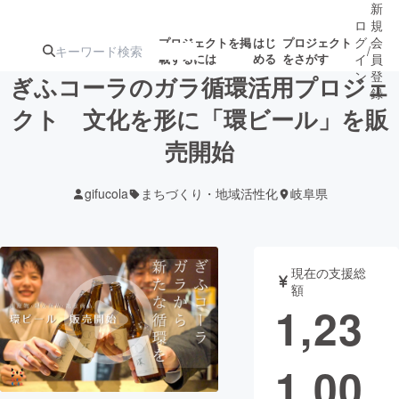
新
ロ
規
グ
会
プロジェクトを掲
はじ
プロジェクト
/
載するには
める
をさがす
イ
員
ン
登
ぎふコーラのガラ循環活用プロジェ
録
クト 文化を形に「環ビール」を販
売開始
人気のプロ
注目のリ
注目の新着プロ
募集終了が近いプ
もうすぐ公開
ジェクト
ターン
ジェクト
ロジェクト
されます
gifucola
まちづくり・地域活性化
岐阜県
アート・写真
音楽
現在の支援総
テクノロジー・ガジェット
ゲーム・サ
額
1,23
映像・映画
書籍・雑誌
1,00
ビジネス・起業
チャレンジ