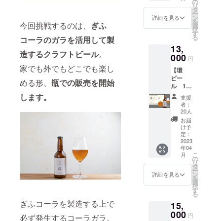
はお届
の
以下で
リ
す。）
け商品
タ
保存）
ー
ぎふ
のラベ
ン
賞味期
詳細を見る
を
コーラ
今回挑戦するのは、
ぎふ
ルに表
選
限（瓶
択
を介し
記され
す
詰日よ
る
コーラのガラを活用して製
て頂い
ます。
り3ヶ
13,
た新た
商品開
月） 内
造するクラフトビール
。
なご縁
000
封前に
容量
円
の方々
は必ず
330ml
家でも外でもどこでも楽し
【環
と次な
お届け
ビー
るご縁
のリ
める形、
瓶での販売を開始
ル 12
商品へ
ターン
本セッ
と展開
に貼付
します。
支援
ト】 製
してい
された
者：
造した
きま
ラベル
20人
ての商
す。 ク
や注意
お届
品をお
ラフト
書きを
け予
届け。
コーラ
定：
ご確認
新生活
2023
の製造
くださ
年04
のス
や副産
い。」
こ
月
タート
物の商
の
保存方
リ
に。 送
品化な
タ
法:要冷
ー
別品と
どまだ
ン
蔵
詳細を見る
を
して。
まだ地
選
（10℃
択
みんな
方を盛
す
以下で
る
で飲み
り上げ
保存）
ぎふコーラを製造する上で
15,
たくな
ていく
賞味期
るそん
000
ために
限（瓶
円
必ず発生するコーラガラ。
なビー
やるべ