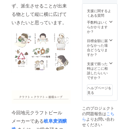
D
法:要冷
ず、派生させることが出来
CHEES
蔵
支援に関するよ
E プ
（10℃
る物として縦に横に広げて
くある質問
レーン
以下で
飛騨エ
いきたいと思っています。
保存）
手数料はいく
リア：
賞味期
らかかります
アユの
限（瓶
か？
燻製
詰日よ
リーフ
り3ヶ
目標金額に届
レット
月） 内
かなかった場
サンク
容量環
合どうなりま
スレ
ビール
すか？
ター
330ml
「原材
・ぎふ
支援で困った
料及び
コーラ
時はどこに相
添加物
200ml
談したらいい
等の食
・IBUKI
ですか？
品表示
GiN200
はお届
ml
ヘルプページを
け商品
見る
のラベ
ルに表
記され
このプロジェクト
ます。
今回地元クラフトビール
の問題報告は
こち
商品開
封前に
ら
よりお問い合わ
メーカーである
岐阜麦酒醸
は必ず
せください
お届け