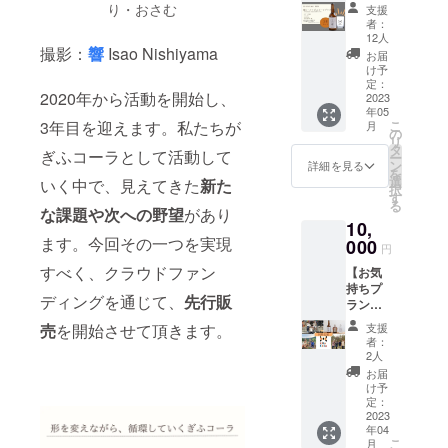
コーラ
料及び
り・おさむ
支援
グラス1
添加物
者：
個セッ
等の食
12人
ト 製造
撮影：
響
Isao Nishiyama
品表示
お届
したて
はお届
け予
の商品
け商品
定：
2020年から活動を開始し、
をお届
2023
のラベ
年05
け。
ルに表
3年目を迎えます。私たちが
こ
月
GWにス
記され
の
リ
ペシャ
ます。
タ
ぎふコーラとして活動して
ー
ルなグ
商品開
ン
詳細を見る
を
ラスで
封前に
選
いく中で、見えてきた
新た
択
癒しの
は必ず
す
る
ひと時
な課題や次への野望
があり
お届け
10,
を。 み
のリ
ます。今回その一つを実現
んなで
000
ターン
円
飲みた
に貼付
すべく、クラウドファン
【お気
くなる
された
持ちプ
そんな
ラベル
ディングを通じて、
先行販
ラン】
ビール
や注意
（こち
をお届
書きを
売
を開始させて頂きます。
支援
らの支
けで
ご確認
者：
援は、
す。
くださ
2人
メール
「原材
い。」
お届
にてお
料及び
保存方
け予
礼のご
添加物
定：
法:要冷
連絡を
2023
等の食
蔵
年04
させて
品表示
（10℃
こ
月
頂きま