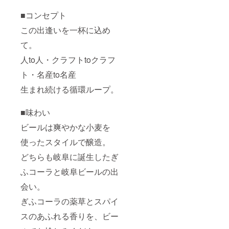
り120日
内容
■コンセプト
量：
この出逢いを一杯に込め
100g
「けい
て。
ちゃ
ん」 保
人to人・クラフトtoクラフ
存方
法：要
ト・名産to名産
冷蔵
（10℃
生まれ続ける循環ループ。
以下）
賞味期
■味わい
限：発
送より1
ビールは爽やかな小麦を
週間
内容
使ったスタイルで醸造。
量：
200g
どちらも岐阜に誕生したぎ
「SMO
KED
ふコーラと岐阜ビールの出
CHEES
E プ
会い。
レー
ぎふコーラの薬草とスパイ
ン」 保
存方
スのあふれる香りを、ビー
法：要
冷蔵