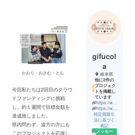
gifucol
a
かおり・おさむ・とも
岐阜県
他に2件の
プロジェク
今回私たちは2回目のクラウ
トを掲載し
ています
ドファンディングに挑戦
https://www.gifucola.com/
し、約１週間で目標金額を
https://www.instagram.com/gifucola/
特定商取引
達成致しました。
法に基づく
県内問わず、遠方の方にも
表記
メッセー
このプロジェクトを応援し