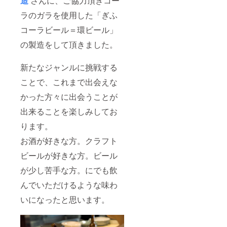
造
さんに、ご協力頂きコー
のリ
ターン
ラのガラを使用した「ぎふ
に貼付
コーラビール＝環ビール」
された
ラベル
の製造をして頂きました。
や注意
書きを
ご確認
新たなジャンルに挑戦する
くださ
い。」
ことで、これまで出会えな
「環
ビー
かった方々に出会うことが
ル」 保
出来ることを楽しみしてお
存方
法：要
ります。
冷蔵
（10℃
お酒が好きな方。クラフト
以下）
賞味期
ビールが好きな方。ビール
限：瓶
詰日よ
が少し苦手な方。にでも飲
り3ヶ月
んでいただけるような味わ
内容
量：
いになったと思います。
330ml
「森の
黒こ
しょう