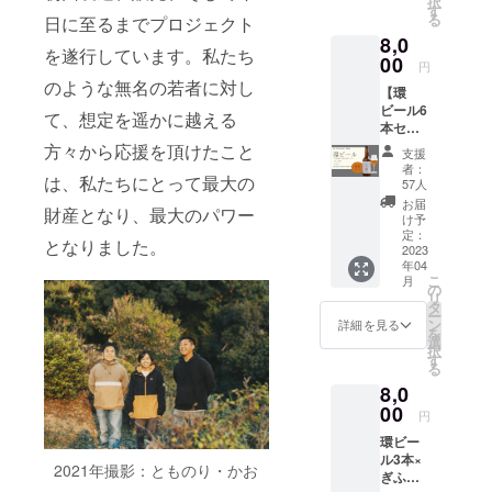
択
入れて
製造費
す
る
日に至るまでプロジェクト
一緒に
等に当
8,0
乾杯し
てさせ
を遂行しています。私たち
ましょ
00
て頂き
円
う〜♪
ます。
のような無名の若者に対し
【環
ビール6
て、想定を遥かに越える
本セッ
ト】 製
方々から応援を頂けたこと
支援
造した
者：
ての
は、私たちにとって最大の
57人
ビール
お届
財産となり、最大のパワー
をお届
け予
けしま
定：
となりました。
す。 新
2023
年04
生活の
こ
月
スター
の
リ
トに。
タ
ー
送別品
ン
詳細を見る
を
とし
選
択
て。 み
す
る
んなで
8,0
楽しく
飲みた
00
円
くなる
環ビー
ビール
ル3本×
です。
2021年撮影：とものり・かお
ぎふ
「原材