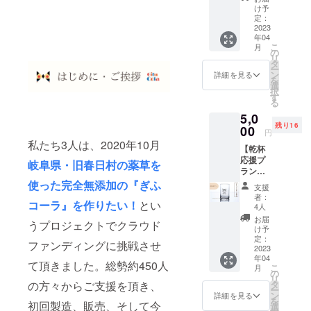
にてお
け予
礼のご
定：
連絡を
2023
年04
させて
こ
月
頂きま
の
リ
す） ク
タ
ー
ラフト
ン
詳細を見る
を
コーラ
選
択
の製造
す
る
から、
5,0
副産物
残り16
の商品
00
円
化など
私たち3人は、2020年10月
【乾杯
まだま
応援プ
だ地方
岐阜県・旧春日村の薬草を
ラン】
を盛り
乾杯グ
上げて
使った完全無添加の『ぎふ
支援
ラスを
いくた
者：
コーラ』を作りたい！
とい
お送り
めにや
4人
致しま
るべき
お届
うプロジェクトでクラウド
す。 ぎ
ことが
け予
ふコー
たくさ
定：
ファンディングに挑戦させ
ラ・
2023
んあり
年04
IBUKI
ます。
て頂きました。総勢約450人
こ
月
GiN・環
支援金
の
リ
ビール
は、企
タ
の方々からご支援を頂き、
ー
好きな
画の試
ン
詳細を見る
を
ものを
初回製造、販売、そして今
作品や
選