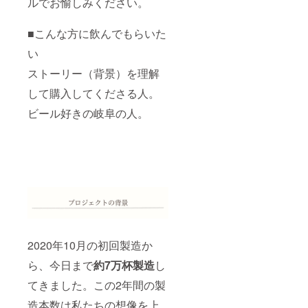
ルでお愉しみください。
（10℃
以下）
賞味期
■こんな方に飲んでもらいた
限：真
空状況
い
で2ヶ月
ストーリー（背景）を理解
内容
量：
して購入してくださる人。
150g
「アユ
ビール好きの岐阜の人。
の燻
製」 保
存方
法：直
射日
光・高
温多湿
をお避
けくだ
さい。
賞味期
限：45
2020年10月の初回製造か
日 内
容量：
ら、今日まで
約7万杯製造
し
90g
てきました。この2年間の製
造本数は私たちの想像を上