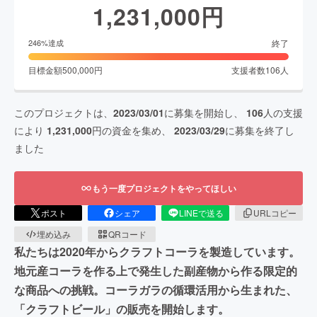
1,231,000
円
終了
246
%達成
目標金額
500,000
円
支援者数
106
人
このプロジェクトは、
2023/03/01
に募集を開始し、
106
人の支援
により
1,231,000
円の資金を集め、
2023/03/29
に募集を終了し
ました
もう一度プロジェクトをやってほしい
ポスト
シェア
LINEで送る
URLコピー
埋め込み
QRコード
私たちは2020年からクラフトコーラを製造しています。
地元産コーラを作る上で発生した副産物から作る限定的
な商品への挑戦。コーラガラの循環活用から生まれた、
「クラフトビール」の販売を開始します。