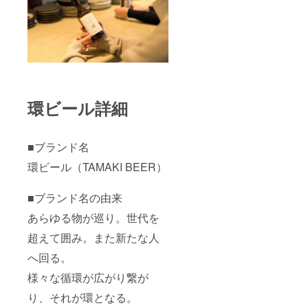
ソー
セー
ジ」 保
存方
法：要
冷蔵
（10℃
以下）
賞味期
環ビール詳細
限：約2
週間
内容
量：4本
■ブランド名
（105g
） 「あ
環ビール（TAMAKI BEER）
ゆ
ぴー」
保存方
■ブランド名の由来
法：直
射日
あらゆる物が巡り。世代を
光・高
超えて囲み。また新たな人
温多湿
をお避
へ回る。
けくだ
さい。
様々な循環が広がり繋が
賞味期
限：製
り、それが環となる。
造日よ