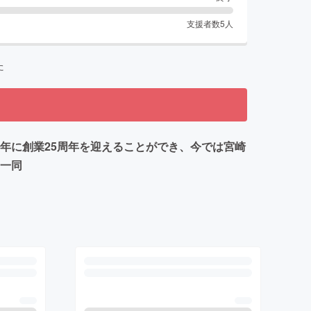
支援者数
5
人
た
年に創業25周年を迎えることができ、今では宮崎
フ一同