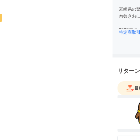
宮崎県の
肉巻きお
2022年
特定商取
た。
これから
リターン
目