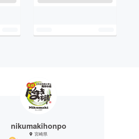
nikumakihonpo
宮崎県