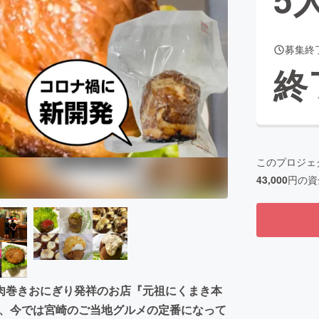
募集終
CAMPFIRE for Social Good
CAMPFIRE Creation
終
CAMPFIREふるさと納税
machi-ya
コミュニティ
このプロジェ
43,000
円の資
肉巻きおにぎり発祥のお店『元祖にくまき本
でき、今では宮崎のご当地グルメの定番になって