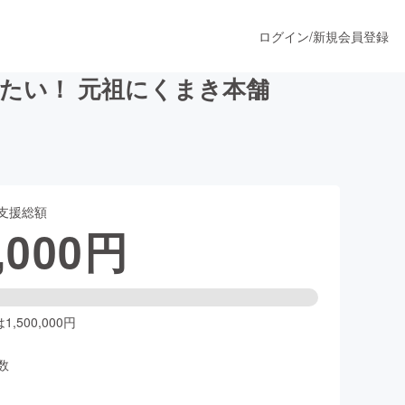
ログイン
/
新規会員登録
たい！ 元祖にくまき本舗
うすぐ公開されます
支援総額
プロダクト
,000
円
ファッション
スポーツ
,500,000円
数
ア
ソーシャルグッド
人