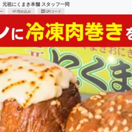
。元祖にくまき本舗 スタッフ一同
ピー
埋め込み
QRコード