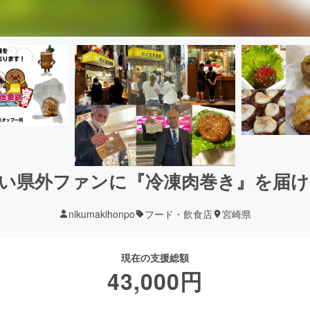
い県外ファンに『冷凍肉巻き』を届け
nikumakihonpo
フード・飲食店
宮崎県
現在の支援総額
43,000
円