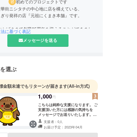
初めてのプロジェクトです
繁華街ニシタチの中心地に店を構えている、
にぎり発祥の店『元祖にくまき本舗』です。
におかげさまで創業25周年を迎えることができまし
引法に基づく表記
メッセージを送る
も皆様に愛されるお店にしていきます。
を選ぶ
標金額未達でもリターンが届きます
(All-in方式)
1,000
円
こちらは純粋な支援になります。 ご
支援頂いた方には感謝の気持ちを
メッセージでお送りいたします。
尚、上乗せ支援も可能ですのでご希
支援者：0人
望の金額でのサポート何卒宜しくお
お届け予定：2023年04月
願いいたします。