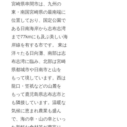
宮崎県串間市は、九州の
東・南国宮崎県の最南端に
位置しており、国定公園で
ある日南海岸から志布志湾
まで77kmにも及ぶ美しい海
岸線を有する市です。 東は
洋々たる日向灘、南部は志
布志湾に臨み、北部は宮崎
県都城市や日南市と山を
もって境しています。西は
龍口・笠祇などの山麓を
もって鹿児島県志布志市と
も隣接しています。温暖な
気候に恵まれ農業も盛ん
で、海の幸・山の幸といっ
た新鮮な食材等が豊富に