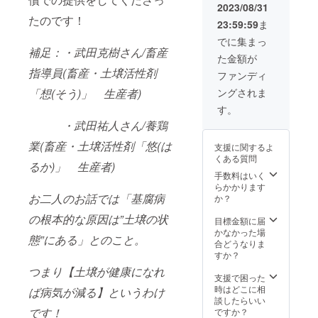
い、(土
品に表
を行
2023/08/31
量(30
地柄・
記され
い、日
たのです！
粒〜60
23:59:59
ま
気候等
ます。
程等の
粒)など
の関係
調整を
でに集まっ
・追加
で作れ
補足：・武田克樹さん/畜産
行いま
の土壌
た金額が
ない野
す。 ・
改良剤
指導員(畜産・土壌活性剤
菜もあ
宮崎県
ファンディ
・メー
りま
串間市
カー：
「想(そう)」 生産者)
ングされま
す。）
までの
武田農
あなた
交通費
す。
園
だけの
等は各
・武田祐人さん/養鶏
畑で野
自負担
菜を育
となっ
業(畜産・土壌活性剤「悠(は
支援に関するよ
てま
ており
くある質問
す。野
るか)」 生産者)
ます。
菜の成
手数料はいく
長の様
らかかります
子は定
お二人のお話では「基腐病
か？
期的に
の根本的な原因は”土壌の状
オー
目標金額に届
ナー様
かなかった場
態”にある」とのこと。
へお伝
合どうなりま
えする
すか？
ので、
つまり【土壌が健康になれ
親子で
支援で困った
野菜の
時はどこに相
ば病気が減る】というわけ
成長を
談したらいい
楽しむ
です！
ですか？