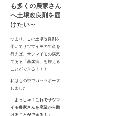
ぎ 2月
も多くの農家さん
下旬〜4
月中
へ土壌改良剤を届
旬 20
個程度
・乾燥
けたい～
玉ね
ぎ 5月
下旬〜7
つまり、この土壌改良剤を
月中
旬 20
用いてサツマイモの生産を
個程度
・ブ
行えば、サツマイモの病気
ロッコ
リー 5
である「基腐病」を抑える
月上
旬〜6月
ことができる！！！
中旬
1〜２個
私は心の中でガッツポーズ
・ジャ
ガイ
しました！
モ 11
月〜12
月 20
「よっしゃ！これでサツマ
個 程度
・人
イモ農家さんを廃業から助
参 11
月〜1月
けることができる！」