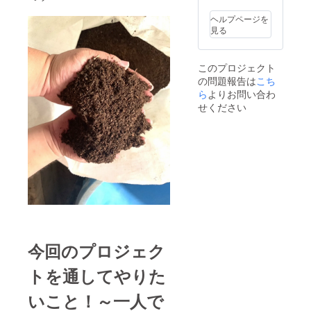
ことも
できま
ヘルプページを
す！ あ
見る
なたの
畑で採
れた野
このプロジェクト
菜はも
の問題報告は
こち
ちろん
すべて
ら
よりお問い合わ
お届け
せください
いたし
ます！
［区
画］ 1
メート
ル×４
メート
ル ［育
てる野
菜の種
類、お
よその
今回のプロジェク
収穫
量、収
穫・配
トを通してやりた
送時
期］ ・
いこと！～一人で
新玉ね