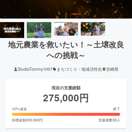
地元農業を救いたい！～土壌改良
への挑戦～
StudioTommy1007
まちづくり・地域活性化
宮崎県
現在の支援総額
275,000
円
終了
137
%達成
目標金額
200,000
円
支援者数
30
人