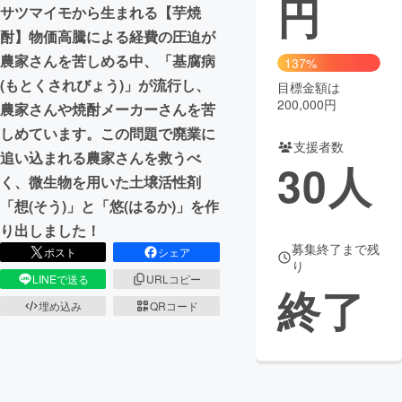
円
サツマイモから生まれる【芋焼
まちづくり・地域活性化
酎】物価高騰による経費の圧迫が
農家さんを苦しめる中、「基腐病
137%
(もとくされびょう)」が流行し、
目標金額は
CAMPFIRE for Social Good
CAMPFIRE Creation
200,000円
農家さんや焼酎メーカーさんを苦
CAMPFIREふるさと納税
machi-ya
コミュニティ
しめています。この問題で廃業に
支援者数
追い込まれる農家さんを救うべ
30
人
く、微生物を用いた土壌活性剤
「想(そう)」と「悠(はるか)」を作
り出しました！
募集終了まで残
ポスト
シェア
り
LINEで送る
URLコピー
終了
埋め込み
QRコード