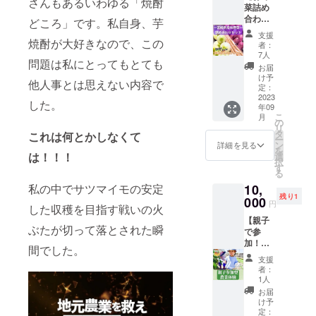
さんもあるいわゆる「焼酎
菜詰め
改良剤
合わせ3
入りの
どころ」です。私自身、芋
種類
土を
支援
セッ
焼酎が大好きなので、この
使った
者：
ト】宮
プラン
7人
問題は私にとってもとても
崎県産
ター栽
お届
土壌改
培の
け予
他人事とは思えない内容で
良剤を
キット
定：
配合し
2023
が届き
した。
年09
た土で
ます！
こ
月
育てた
食育の
の
リ
美味し
重要性
タ
これは何とかしなくて
ー
いお野
が囁か
ン
詳細を見る
を
菜詰め
は！！！
れる現
選
択
合わせ3
代でお
す
る
種類
子様と
私の中でサツマイモの安定
10,
セット
一緒
残り1
合計
000
に”実際
円
した収穫を目指す戦いの火
2.5kg［
に野菜
【親子
例サツ
が育つ
ぶたが切って落とされた瞬
で参
マイモ
様子”を
加！農
1kg,ゴ
観察し
間でした。
業体
ボウ
てみて
支援
験】 宮
500g,玉
はいか
者：
崎県串
ねぎ
がで
1人
間市で
1kg］|
しょう
お届
実際に
宮崎県
か？プ
け予
農業体
クール
定：
ロの農