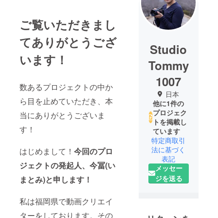
ご覧いただきまし
てありがとうござ
Studio
います！
Tommy
1007
数あるプロジェクトの中か
日本
ら目を止めていただき、本
他に1件の
プロジェク
当にありがとうございま
トを掲載し
す！
ています
特定商取引
法に基づく
はじめまして！
今回のプロ
表記
ジェクトの発起人、今冨(い
メッセー
ジを送る
まとみ)と申します！
私は福岡県で動画クリエイ
ターをしております。その