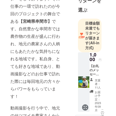
リターンを
仕事の一環で訪れたのが今
選ぶ
回のプロジェクトの舞台で
ある
【宮崎県串間市】
で
目標金額
未達でも
す。自然豊かな串間市では
リターン
農作物の生産が盛んに行わ
が届きま
す
(All-in
れ、地元の農家さんの人柄
方式)
にもあたたかな気持ちにな
1,0
れる地域です。私自身、と
00
円
ても好きな地域であり、動
【お礼
のメッ
画撮影などのお仕事で訪れ
セー
ジ】 感
支援
た際には毎回地元の方々か
謝の気
者：
持ちを
11人
らパワーをもらっていま
メール
お届
にてお
す！
け予
送りさ
定：
せてい
2023
年09
動画撮影を行う中で、地元
ただき
こ
月
ます！
の
リ
のサツマイモ農家さんから