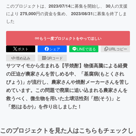
このプロジェクトは、
2023/07/14
に募集を開始し、
30
人の支援
により
275,000
円の資金を集め、
2023/08/31
に募集を終了しま
した
もう一度プロジェクトをやってほしい
ポスト
シェア
LINEで送る
URLコピー
埋め込み
QRコード
サツマイモから生まれる【芋焼酎】物価高騰による経費
の圧迫が農家さんを苦しめる中、「基腐病(もとくされ
びょう)」が流行し、農家さんや焼酎メーカーさんを苦し
めています。この問題で廃業に追い込まれる農家さんを
救うべく、微生物を用いた土壌活性剤「想(そう)」と
「悠(はるか)」を作り出しました！
このプロジェクトを見た人はこちらもチェックし