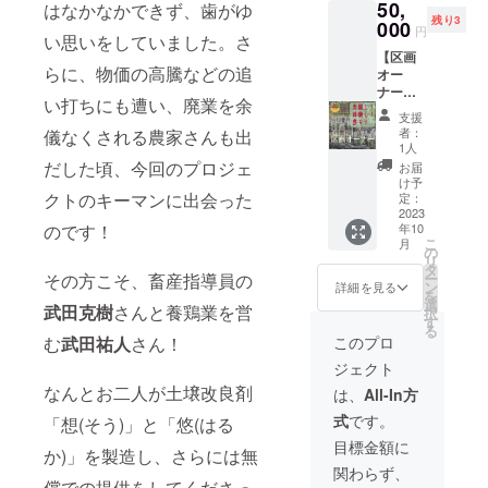
50,
セット
はなかなかできず、歯がゆ
かを肌
容］ ・
残り3
合計
000
で感じ
プラン
円
い思いをしていました。さ
4.6kg［
ること
ターの
【区画
例：サ
のでき
大きさ
らに、物価の高騰などの追
オー
ツマイ
るリ
(24セン
ナー】
モ2kg,
ターン
チx15セ
い打ちにも遭い、廃業を余
宮崎県
ゴボウ
です。
ンチx11
支援
串間市
600g,玉
［内
者：
儀なくされる農家さんも出
センチ)
の武田
ねぎ
容］ ・
1人
・土壌
農園さ
2kg］|
だした頃、今回のプロジェ
親子で
お届
改良剤
んにご
宮崎県
の野菜
け予
入りの
協力い
クトのキーマンに出会った
クール
定：
の収穫
土(自然
ただ
2023
便にて
体験 ・
土、改
のです！
年10
き、農
お届け
１支援
良剤)や
こ
月
園の区
※季節の
の
当たり
重量
リ
画が
野菜を
タ
の参加
3kg〜
その方こそ、畜産指導員の
ー
「あな
詰め合
ン
人数
詳細を見る
4kg ・
を
ただけ
わせで
選
（大人2
武田克樹
さんと養鶏業を営
使用方
択
の畑」
お送り
す
人、子
法や取
る
になり
いたし
供3人ま
む
武田祐人
さん！
このプロ
扱説明
ます！
ます。※
で）
書有り
ジェクト
作りた
画像は
［備
・種の
い野菜
なんとお二人が土壌改良剤
イメー
考］ ・
は、
All-In方
種類ラ
などの
ジで
ご希望
ディッ
式
です。
「想(そう)」と「悠(はる
打ち合
す。 ※
の方と
シュ、
わせを
食品表
スケ
目標金額に
サラダ
か)」を製造し、さらには無
メール
示はお
ジュー
小松菜
関わらず、
等で行
届け商
ル調整
など)や
償での提供をしてくださっ