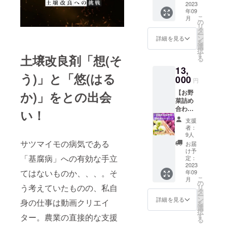
験がで
2023
便にて
家さん
年09
きるリ
お届け
のアド
こ
月
ターン
※季節の
の
バイス
リ
です！
野菜を
タ
も受け
ー
食育の
詰め合
ン
ながら
詳細を見る
を
重要性
わせで
選
育てる
択
が囁か
お送り
す
ことが
土壌改良剤「想(そ
る
れる現
いたし
できる
13,
代で、
ます。※
ので、
う)」と「悠(はる
実際に
000
画像は
初めて
円
土に触
イメー
の方で
【お野
か)」をとの出会
れ野菜
ジで
も安心
菜詰め
の収穫
す。 ※
して栽
合わせ3
をする
食品表
い！
培する
種類
という
示はお
ことが
支援
セッ
経験は
届け商
できま
者：
ト】 宮
とても
品に表
9人
す。 夏
崎県産
貴重な
サツマイモの病気である
記され
休みの
お届
土壌改
もの。
ます。
け予
自由研
「基腐病」への有効な手立
良剤を
普段何
定：
究(観察
配合し
2023
気なく
日記)な
てはないものか、、、。そ
年09
た土で
食べて
どにも
こ
月
育てた
いる野
の
お役立
う考えていたものの、私自
リ
美味し
菜がど
タ
ていた
ー
いお野
のよう
ン
詳細を見る
だける
身の仕事は動画クリエイ
を
菜詰め
に栽培
選
内容で
択
合わせ3
されて
す
ター。農業の直接的な支援
す！
る
種類
いるの
［内