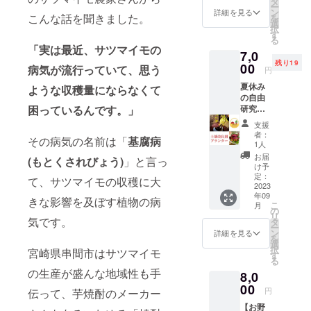
タ
ー
ン
詳細を見る
こんな話を聞きました。
を
選
択
す
る
「実は最近、サツマイモの
7,0
残り19
00
病気が流行っていて、思う
円
夏休み
ような収穫量にならなくて
の自由
困っているんです。」
研究に
もオス
支援
スメ！
者：
その病気の名前は「
基腐病
【土壌
1人
改良剤
お届
(もとくされびょう)
」と言っ
プラン
け予
ターで
定：
て、サツマイモの収穫に大
お気軽
2023
年09
自宅菜
きな影響を及ぼす植物の病
こ
月
園】 宮
の
リ
崎県串
気です。
タ
ー
間市で
ン
詳細を見る
を
実際に
選
択
宮崎県串間市はサツマイモ
農家さ
す
る
んに使
の生産が盛んな地域性も手
8,0
用して
いただ
00
円
伝って、芋焼酎のメーカー
いてい
【お野
る土壌