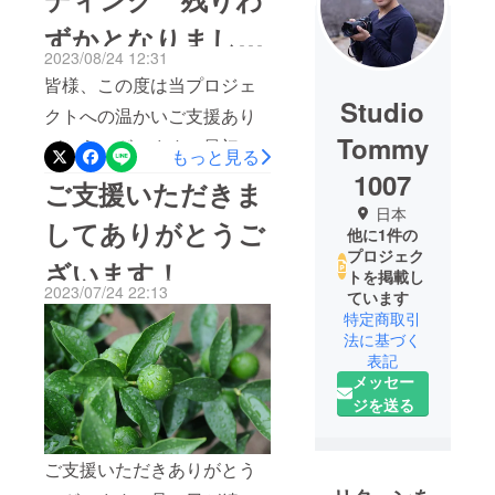
ずかとなりまし
2023/08/24 12:31
た！
皆様、この度は当プロジェ
Studio
クトへの温かいご支援あり
Tommy
がとうございます！最初は
もっと見る
「みんな応援してくださる
1007
ご支援いただきま
かな・・・」と不安は大き
日本
してありがとうご
他に1件の
かったのですが、いざプロ
プロジェク
ざいます！
ジェクトが始まると皆様の
トを掲載し
2023/07/24 22:13
ています
温かいご支援や応援のメッ
特定商取引
セージをいただくことがで
法に基づく
表記
き、大変うれしく思うとと
メッセー
もに、心からの感謝の気持
ジを送る
ちが込み上げてまいりまし
た。本当にありがとうござ
ご支援いただきありがとう
います。まもなくプロジェ