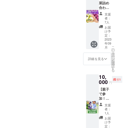
菜詰め
改良剤
合わせ3
入りの
種類
土を
支援
セッ
使った
者：
ト】宮
プラン
7人
崎県産
ター栽
お届
土壌改
培の
け予
良剤を
キット
定：
配合し
2023
が届き
年09
た土で
ます！
こ
月
育てた
食育の
の
リ
美味し
重要性
タ
ー
いお野
が囁か
ン
詳細を見る
を
菜詰め
れる現
選
択
合わせ3
代でお
す
る
種類
子様と
10,
セット
一緒
残り1
合計
000
に”実際
円
2.5kg［
に野菜
【親子
例サツ
が育つ
で参
マイモ
様子”を
加！農
1kg,ゴ
観察し
業体
ボウ
てみて
支援
験】 宮
500g,玉
はいか
者：
崎県串
ねぎ
がで
1人
間市で
1kg］|
しょう
お届
実際に
宮崎県
か？プ
け予
農業体
クール
定：
ロの農