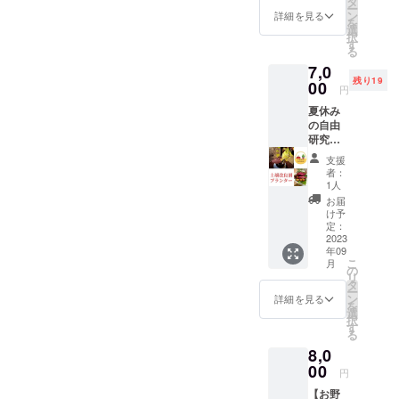
タ
ジェクトにしていこうと
ー
ン
詳細を見る
を
思っておりますので、今後
選
択
す
る
ともよろしくお願い申しあ
7,0
げます！！！
残り19
00
円
夏休み
の自由
研究に
もオス
支援
スメ！
者：
【土壌
1人
改良剤
お届
プラン
け予
ターで
定：
お気軽
2023
年09
自宅菜
こ
月
園】 宮
の
リ
崎県串
タ
ー
間市で
ン
詳細を見る
を
実際に
選
択
農家さ
す
る
んに使
8,0
用して
いただ
00
円
いてい
【お野
る土壌