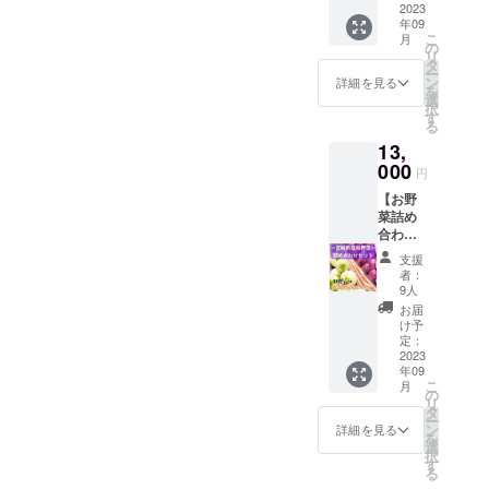
験がで
2023
便にて
家さん
年09
きるリ
お届け
のアド
こ
月
ターン
※季節の
の
バイス
リ
です！
野菜を
タ
も受け
ー
食育の
詰め合
ン
ながら
詳細を見る
を
重要性
わせで
選
育てる
択
が囁か
お送り
す
ことが
る
れる現
いたし
できる
13,
代で、
ます。※
ので、
実際に
000
画像は
初めて
円
土に触
イメー
の方で
【お野
れ野菜
ジで
も安心
菜詰め
の収穫
す。 ※
して栽
合わせ3
をする
食品表
培する
種類
という
示はお
ことが
支援
セッ
経験は
届け商
できま
者：
ト】 宮
とても
品に表
9人
す。 夏
崎県産
貴重な
記され
休みの
お届
土壌改
もの。
ます。
け予
自由研
良剤を
普段何
定：
究(観察
配合し
2023
気なく
日記)な
年09
た土で
食べて
どにも
こ
月
育てた
いる野
の
お役立
リ
美味し
菜がど
タ
ていた
ー
いお野
のよう
ン
詳細を見る
だける
を
菜詰め
に栽培
選
内容で
択
合わせ3
されて
す
す！
る
種類
いるの
［内