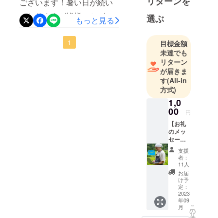
リターンを
ございます！暑い日が続い
クト終了でございますが、
ておりますが皆様いかがお
選ぶ
もっと見る
目標まであと少し・・・と
過ごしでしょうか？熱中症
いうところまで来ました！
など十分にご注意くださ
1
目標金額
もしよろしけれんば皆様の
未達でも
い。さて、クラウドファン
リターン
お力添えやご友人の方など
ディングのプロジェクトが
が届きま
への紹介の程いただけます
す
(All-in
始まり、しばらく経ちまし
方式)
と幸いです！よろしくお願
た！早速皆様の温かいご支
1,0
い申し上げます♪
00
援をいただき、プロジェク
円
【お礼
トチーム一同感謝の気持ち
のメッ
をお伝えしたく、活動報告
セー
ジ】 感
支援
に投稿させていただきまし
謝の気
者：
持ちを
11人
た。皆様の温かいお気持ち
メール
お届
にてお
を通し、串間の農業のみな
け予
送りさ
定：
らず、全国の農業にパワー
せてい
2023
年09
ただき
を与えられるようなプロ
こ
月
ます！
の
リ