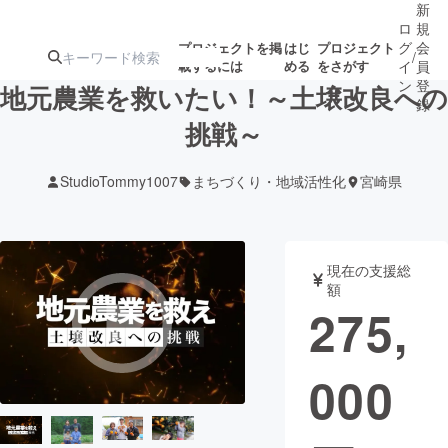
新
ロ
規
グ
会
プロジェクトを掲
はじ
プロジェクト
/
載するには
める
をさがす
イ
員
ン
登
地元農業を救いたい！～土壌改良への
録
挑戦～
人気のプロ
注目のリ
注目の新着プロ
募集終了が近いプ
もうすぐ公開
StudioTommy1007
まちづくり・地域活性化
宮崎県
ジェクト
ターン
ジェクト
ロジェクト
されます
アート・写真
音楽
現在の支援総
額
275,
テクノロジー・ガジェット
ゲーム・サ
000
映像・映画
書籍・雑誌
ビジネス・起業
チャレンジ