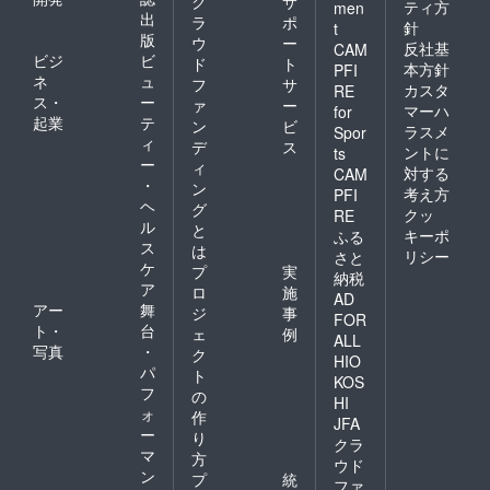
ク
サ
ティ方
men
出
ラ
ポ
針
t
版
ウ
ー
反社基
CAM
ビジ
ビ
ド
ト
本方針
PFI
ネ
ュ
フ
サ
カスタ
RE
ス・
ー
ァ
ー
マーハ
for
起業
テ
ン
ビ
ラスメ
Spor
ィ
デ
ス
ントに
ts
ー
ィ
対する
CAM
・
ン
考え方
PFI
ヘ
グ
クッ
RE
ル
と
キーポ
ふる
ス
は
リシー
さと
ケ
プ
実
納税
ア
ロ
施
AD
アー
舞
ジ
事
FOR
ト・
台
ェ
例
ALL
写真
・
ク
HIO
パ
ト
KOS
フ
の
HI
ォ
作
JFA
ー
り
クラ
マ
方
ウド
ン
プ
統
ファ