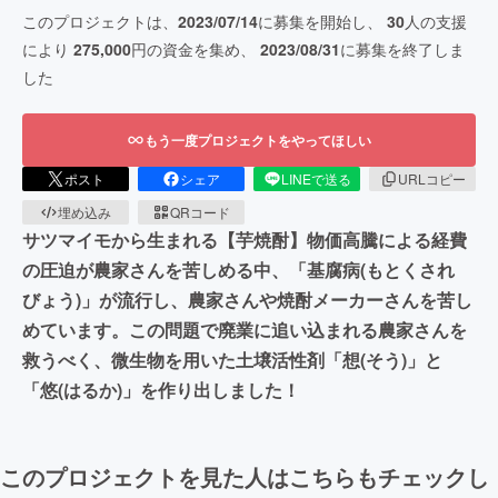
このプロジェクトは、
2023/07/14
に募集を開始し、
30
人の支援
により
275,000
円の資金を集め、
2023/08/31
に募集を終了しま
した
もう一度プロジェクトをやってほしい
ポスト
シェア
LINEで送る
URLコピー
埋め込み
QRコード
サツマイモから生まれる【芋焼酎】物価高騰による経費
の圧迫が農家さんを苦しめる中、「基腐病(もとくされ
びょう)」が流行し、農家さんや焼酎メーカーさんを苦し
めています。この問題で廃業に追い込まれる農家さんを
救うべく、微生物を用いた土壌活性剤「想(そう)」と
「悠(はるか)」を作り出しました！
このプロジェクトを見た人はこちらもチェックし