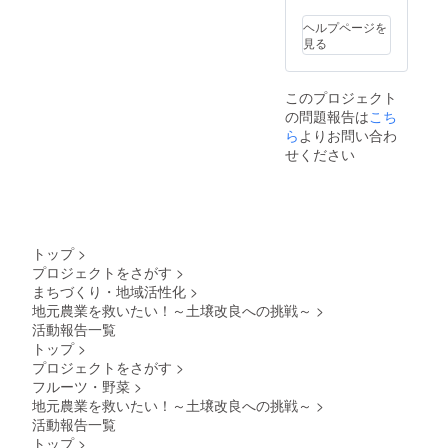
ことも
できま
ヘルプページを
す！ あ
見る
なたの
畑で採
れた野
このプロジェクト
菜はも
の問題報告は
こち
ちろん
すべて
ら
よりお問い合わ
お届け
せください
いたし
ます！
［区
画］ 1
メート
ル×４
トップ
>
メート
プロジェクトをさがす
>
ル ［育
まちづくり・地域活性化
>
てる野
菜の種
地元農業を救いたい！～土壌改良への挑戦～
>
類、お
活動報告一覧
よその
トップ
>
収穫
プロジェクトをさがす
>
量、収
フルーツ・野菜
>
穫・配
地元農業を救いたい！～土壌改良への挑戦～
>
送時
期］ ・
活動報告一覧
新玉ね
トップ
>