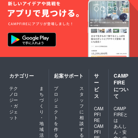
10本
程度
カテゴリー
起案サポート
サ
CAMP
ー
FIRE
テク
ま
プ
ス
ビ
につい
ノロ
ち
ロ
タ
ス
て
ジー
づ
ジ
ッ
・ガ
く
ェ
フ
CAM
CAMP
ジェ
り
ク
に
PFI
FIREと
ット
・
ト
相
RE
は
地
を
談
CAM
あんし
域
作
す
PFI
ん・安
活
る
る
RE
全への