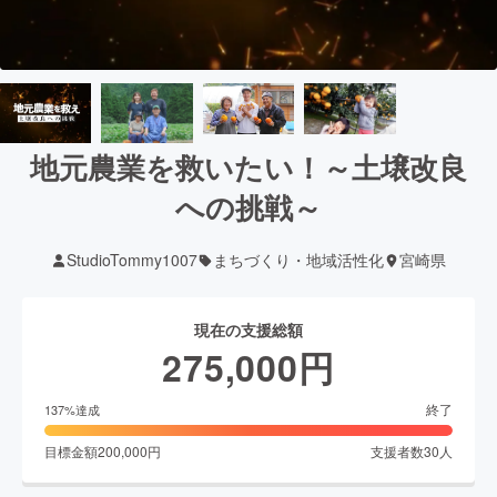
地元農業を救いたい！～土壌改良
への挑戦～
StudioTommy1007
まちづくり・地域活性化
宮崎県
現在の支援総額
275,000
円
終了
137
%達成
目標金額
200,000
円
支援者数
30
人