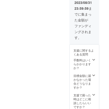
い、(土
品に表
を行
2023/08/31
量(30
地柄・
記され
い、日
粒〜60
23:59:59
ま
気候等
ます。
程等の
粒)など
の関係
調整を
でに集まっ
・追加
で作れ
行いま
の土壌
た金額が
ない野
す。 ・
改良剤
菜もあ
宮崎県
ファンディ
・メー
りま
串間市
カー：
ングされま
す。）
までの
武田農
あなた
交通費
す。
園
だけの
等は各
畑で野
自負担
菜を育
となっ
支援に関するよ
てま
ており
くある質問
す。野
ます。
菜の成
手数料はいく
長の様
らかかります
子は定
か？
期的に
オー
目標金額に届
ナー様
かなかった場
へお伝
合どうなりま
えする
すか？
ので、
親子で
支援で困った
野菜の
時はどこに相
成長を
談したらいい
楽しむ
ですか？