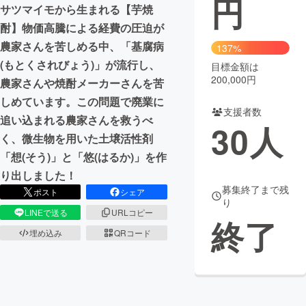
円
サツマイモから生まれる【芋焼
まちづくり・地域活性化
酎】物価高騰による経費の圧迫が
農家さんを苦しめる中、「基腐病
137%
(もとくされびょう)」が流行し、
目標金額は
CAMPFIRE for Social Good
CAMPFIRE Creation
200,000円
農家さんや焼酎メーカーさんを苦
CAMPFIREふるさと納税
machi-ya
コミュニティ
しめています。この問題で廃業に
支援者数
追い込まれる農家さんを救うべ
30
人
く、微生物を用いた土壌活性剤
「想(そう)」と「悠(はるか)」を作
り出しました！
募集終了まで残
ポスト
シェア
り
LINEで送る
URLコピー
終了
埋め込み
QRコード