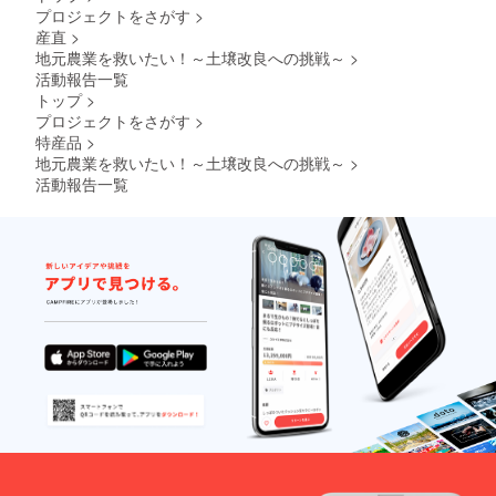
ぎ 2月
プロジェクトをさがす
>
下旬〜4
産直
>
月中
地元農業を救いたい！～土壌改良への挑戦～
>
旬 20
個程度
活動報告一覧
・乾燥
トップ
>
玉ね
プロジェクトをさがす
>
ぎ 5月
特産品
>
下旬〜7
地元農業を救いたい！～土壌改良への挑戦～
>
月中
旬 20
活動報告一覧
個程度
・ブ
ロッコ
リー 5
月上
旬〜6月
中旬
1〜２個
・ジャ
ガイ
モ 11
月〜12
月 20
個 程度
・人
参 11
月〜1月