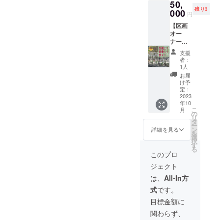
50,
セット
かを肌
容］ ・
残り3
合計
000
で感じ
プラン
円
4.6kg［
ること
ターの
【区画
例：サ
のでき
大きさ
オー
ツマイ
るリ
(24セン
ナー】
モ2kg,
ターン
チx15セ
宮崎県
ゴボウ
です。
ンチx11
支援
串間市
600g,玉
［内
者：
センチ)
の武田
ねぎ
容］ ・
1人
・土壌
農園さ
2kg］|
親子で
お届
改良剤
んにご
宮崎県
の野菜
け予
入りの
協力い
クール
定：
の収穫
土(自然
ただ
2023
便にて
体験 ・
土、改
年10
き、農
お届け
１支援
良剤)や
こ
月
園の区
※季節の
の
当たり
重量
リ
画が
野菜を
タ
の参加
3kg〜
ー
「あな
詰め合
ン
人数
詳細を見る
4kg ・
を
ただけ
わせで
選
（大人2
使用方
択
の畑」
お送り
す
人、子
法や取
る
になり
いたし
供3人ま
このプロ
扱説明
ます！
ます。※
で）
書有り
ジェクト
作りた
画像は
［備
・種の
い野菜
イメー
考］ ・
は、
All-In方
種類ラ
などの
ジで
ご希望
ディッ
式
です。
打ち合
す。 ※
の方と
シュ、
わせを
食品表
スケ
目標金額に
サラダ
メール
示はお
ジュー
小松菜
関わらず、
等で行
届け商
ル調整
など)や