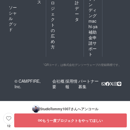
ス
ロ
計
ン
ソー
ジ
デ
ディ
シャ
ェ
ー
ング
ル
ク
タ
mac
グッ
ト
hi-ya
ド
の
補助
広
金申
め
請サ
方
ポー
ト
「QRコード」は株式会社デンソーウェーブの登録商標です。
© CAMPFIRE,
会社概
採用情
パートナー
Inc.
要
報
募集
StudioTommy1007
さんへアンコール
もう一度プロジェクトをやってほしい
12