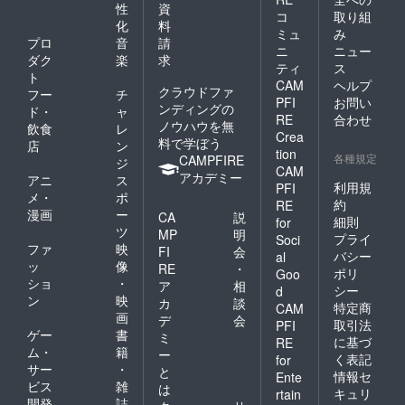
性
資
コ
取り組
化
料
ミュ
み
プロ
音
請
ニ
ニュー
ダク
楽
求
ティ
ス
ト
CAM
ヘルプ
クラウドファ
フー
チ
PFI
お問い
ンディングの
ド・
ャ
RE
合わせ
ノウハウを無
飲食
レ
Crea
料で学ぼう
店
ン
tion
各種規定
CAMPFIRE
ジ
CAM
アカデミー
アニ
ス
利用規
PFI
メ・
ポ
約
RE
漫画
ー
CA
説
細則
for
ツ
MP
明
プライ
Soci
ファ
映
FI
会
バシー
al
ッ
像
RE
・
ポリ
Goo
ショ
・
ア
相
シー
d
ン
映
カ
談
特定商
CAM
画
デ
会
取引法
PFI
ゲー
書
ミ
に基づ
RE
ム・
籍
ー
く表記
for
サー
・
と
情報セ
Ente
ビス
雑
は
キュリ
rtain
開発
誌