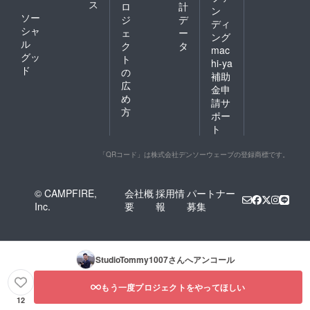
ス
ロ
計
ン
ソー
ジ
デ
ディ
シャ
ェ
ー
ング
ル
ク
タ
mac
グッ
ト
hi-ya
ド
の
補助
広
金申
め
請サ
方
ポー
ト
「QRコード」は株式会社デンソーウェーブの登録商標です。
© CAMPFIRE,
会社概
採用情
パートナー
Inc.
要
報
募集
StudioTommy1007
さんへアンコール
もう一度プロジェクトをやってほしい
12