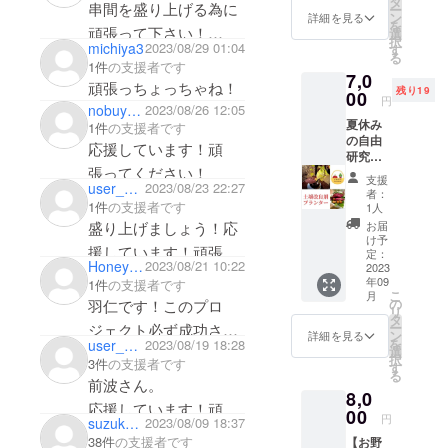
タ
串間を盛り上げる為に
ー
ン
詳細を見る
を
頑張って下さい！
選
択
michiya3
2023/08/29 01:04
す
リターンは克樹宅の冷
る
1件
の支援者です
7,0
蔵庫にある牛肉と熟成
頑張っちょっちゃね！
残り19
00
円
魚を食べに突撃しま
nobuyakasai16
2023/08/26 12:05
夏休み
す！笑
1件
の支援者です
の自由
応援しています！頑
研究に
張ってください！
もオス
支援
user_b502d4b537f4
2023/08/23 22:27
スメ！
者：
【土壌
1件
の支援者です
1人
改良剤
盛り上げましょう！応
お届
プラン
け予
援しています！頑張っ
ターで
定：
Honey_Politics
2023/08/21 10:22
お気軽
2023
てください！
年09
自宅菜
1件
の支援者です
こ
月
園】 宮
の
羽仁です！このプロ
リ
崎県串
タ
ー
ジェクト必ず成功させ
間市で
ン
詳細を見る
を
user_1cd8bdf41cc4
2023/08/19 18:28
実際に
選
ましょう！！(≧▽≦)
択
3件
の支援者です
農家さ
す
る
応援しています！頑
んに使
前波さん。
8,0
用して
張ってください！
応援しています！頑
いただ
00
円
suzuko0806
2023/08/09 18:37
いてい
張ってください！
38件
の支援者です
【お野
る土壌