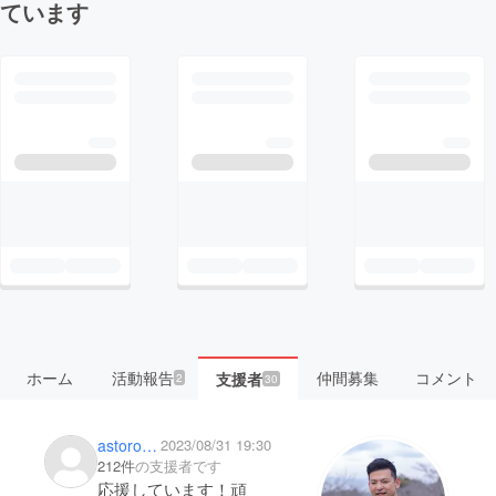
ています
ホーム
活動報告
仲間募集
コメント
支援者
2
30
astoro_sasa
2023/08/31 19:30
212件
の支援者です
応援しています！頑