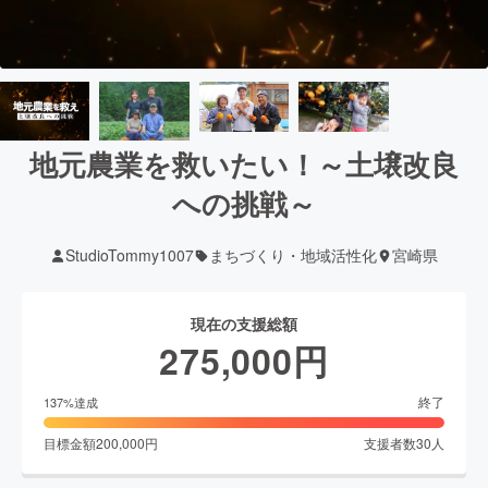
地元農業を救いたい！～土壌改良
への挑戦～
StudioTommy1007
まちづくり・地域活性化
宮崎県
現在の支援総額
275,000
円
終了
137
%達成
目標金額
200,000
円
支援者数
30
人