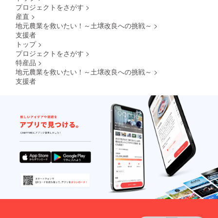
ぎ 2月
プロジェクトをさがす
>
下旬〜4
産直
>
月中
地元農業を救いたい！～土壌改良への挑戦～
>
旬 20
個程度
支援者
・乾燥
トップ
>
玉ね
プロジェクトをさがす
>
ぎ 5月
特産品
>
下旬〜7
地元農業を救いたい！～土壌改良への挑戦～
>
月中
旬 20
支援者
個程度
・ブ
ロッコ
リー 5
月上
旬〜6月
中旬
1〜２個
・ジャ
ガイ
モ 11
月〜12
月 20
個 程度
・人
参 11
月〜1月