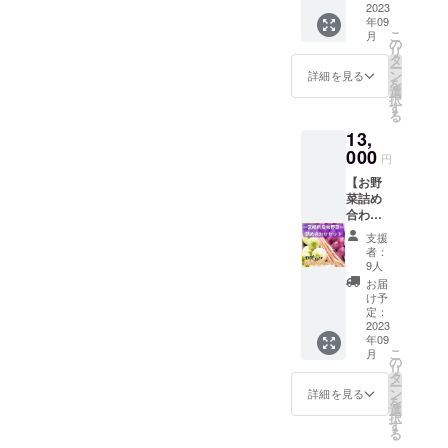
験がで
2023
便にて
家さん
年09
きるリ
お届け
のアド
こ
月
ターン
※季節の
の
バイス
リ
です！
野菜を
タ
も受け
ー
食育の
詰め合
ン
ながら
詳細を見る
を
重要性
わせで
選
育てる
択
が囁か
お送り
す
ことが
る
れる現
いたし
できる
13,
代で、
ます。※
ので、
実際に
000
画像は
初めて
円
土に触
イメー
の方で
【お野
れ野菜
ジで
も安心
菜詰め
の収穫
す。 ※
して栽
合わせ3
をする
食品表
培する
種類
という
示はお
ことが
支援
セッ
経験は
届け商
できま
者：
ト】 宮
とても
品に表
9人
す。 夏
崎県産
貴重な
記され
休みの
お届
土壌改
もの。
ます。
け予
自由研
良剤を
普段何
定：
究(観察
配合し
2023
気なく
日記)な
年09
た土で
食べて
どにも
こ
月
育てた
いる野
の
お役立
リ
美味し
菜がど
タ
ていた
ー
いお野
のよう
ン
詳細を見る
だける
を
菜詰め
に栽培
選
内容で
択
合わせ3
されて
す
す！
る
種類
いるの
［内