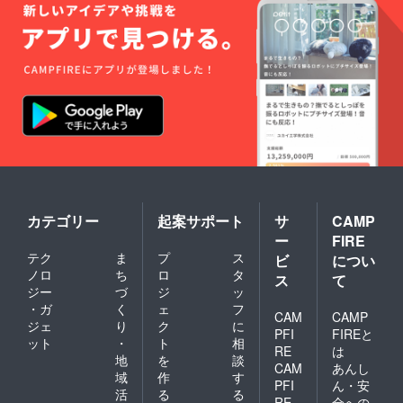
10本
程度
カテゴリー
起案サポート
サ
CAMP
ー
FIRE
テク
ま
プ
ス
ビ
につい
ノロ
ち
ロ
タ
ス
て
ジー
づ
ジ
ッ
・ガ
く
ェ
フ
CAM
CAMP
ジェ
り
ク
に
PFI
FIREと
ット
・
ト
相
RE
は
地
を
談
CAM
あんし
域
作
す
PFI
ん・安
活
る
る
RE
全への