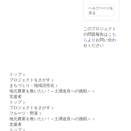
ことも
できま
ヘルプページを
す！ あ
見る
なたの
畑で採
れた野
このプロジェクト
菜はも
の問題報告は
こち
ちろん
すべて
ら
よりお問い合わ
お届け
せください
いたし
ます！
［区
画］ 1
メート
ル×４
トップ
>
メート
プロジェクトをさがす
>
ル ［育
まちづくり・地域活性化
>
てる野
菜の種
地元農業を救いたい！～土壌改良への挑戦～
>
類、お
支援者
よその
トップ
>
収穫
プロジェクトをさがす
>
量、収
フルーツ・野菜
>
穫・配
地元農業を救いたい！～土壌改良への挑戦～
>
送時
期］ ・
支援者
新玉ね
トップ
>