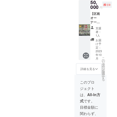
50,
セット
かを肌
容］ ・
残り3
合計
000
で感じ
プラン
円
4.6kg［
ること
ターの
【区画
例：サ
のでき
大きさ
オー
ツマイ
るリ
(24セン
ナー】
モ2kg,
ターン
チx15セ
宮崎県
ゴボウ
です。
ンチx11
支援
串間市
600g,玉
［内
者：
センチ)
の武田
ねぎ
容］ ・
1人
・土壌
農園さ
2kg］|
親子で
お届
改良剤
んにご
宮崎県
の野菜
け予
入りの
協力い
クール
定：
の収穫
土(自然
ただ
2023
便にて
体験 ・
土、改
年10
き、農
お届け
１支援
良剤)や
こ
月
園の区
※季節の
の
当たり
重量
リ
画が
野菜を
タ
の参加
3kg〜
ー
「あな
詰め合
ン
人数
詳細を見る
4kg ・
を
ただけ
わせで
選
（大人2
使用方
択
の畑」
お送り
す
人、子
法や取
る
になり
いたし
供3人ま
このプロ
扱説明
ます！
ます。※
で）
書有り
ジェクト
作りた
画像は
［備
・種の
い野菜
イメー
考］ ・
は、
All-In方
種類ラ
などの
ジで
ご希望
ディッ
式
です。
打ち合
す。 ※
の方と
シュ、
わせを
食品表
スケ
目標金額に
サラダ
メール
示はお
ジュー
小松菜
関わらず、
等で行
届け商
ル調整
など)や