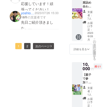
菜詰め
改良剤
応援しています！頑
合わせ3
入りの
張ってください！
種類
土を
支援
yoshio mizuguchi
2023/07/26 15:33
セッ
使った
者：
18件
の支援者です
ト】宮
プラン
7人
崎県産
先日ご紹介頂きまし
ター栽
お届
土壌改
培の
け予
た。
良剤を
キット
定：
配合し
2023
が届き
年09
た土で
ます！
農業の事は詳しくない
こ
月
育てた
食育の
の
リ
美味し
のですが、内容に感銘
重要性
タ
1
2
次のページ
ー
いお野
が囁か
ン
詳細を見る
を受けました。^_^愛
を
菜詰め
れる現
選
択
合わせ3
情がこもってますね。
代でお
す
る
種類
子様と
苦悩はあろうかと思い
10,
セット
一緒
残り1
合計
000
ますが微力ながら応援
に”実際
円
2.5kg［
に野菜
しています！頑張って
【親子
例サツ
が育つ
で参
マイモ
ください！
様子”を
加！農
1kg,ゴ
観察し
※送付は8月に入ってか
業体
ボウ
てみて
支援
験】 宮
500g,玉
らで良いのでゆっくり
はいか
者：
崎県串
ねぎ
がで
1人
ご準備頂けたら幸いで
間市で
1kg］|
しょう
お届
実際に
宮崎県
す♪
か？プ
け予
農業体
クール
定：
ロの農