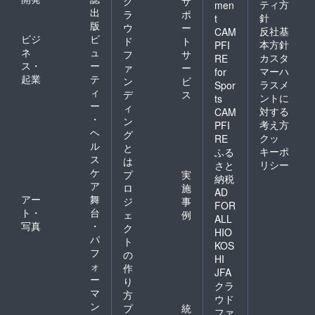
ク
サ
ティ方
men
出
ラ
ポ
針
t
版
ウ
ー
反社基
CAM
ビジ
ビ
ド
ト
本方針
PFI
ネ
ュ
フ
サ
カスタ
RE
ス・
ー
ァ
ー
マーハ
for
起業
テ
ン
ビ
ラスメ
Spor
ィ
デ
ス
ントに
ts
ー
ィ
対する
CAM
・
ン
考え方
PFI
ヘ
グ
クッ
RE
ル
と
キーポ
ふる
ス
は
リシー
さと
ケ
プ
実
納税
ア
ロ
施
AD
アー
舞
ジ
事
FOR
ト・
台
ェ
例
ALL
写真
・
ク
HIO
パ
ト
KOS
フ
の
HI
ォ
作
JFA
ー
り
クラ
マ
方
ウド
ン
プ
統
ファ