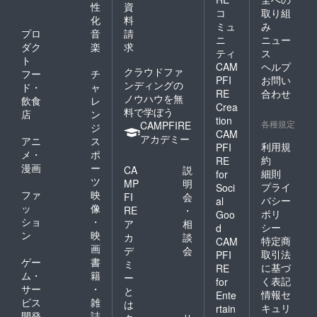
性
資
コ
取り組
化
料
ミュ
み
プロ
音
請
ニ
ニュー
ダク
楽
求
ティ
ス
ト
CAM
ヘルプ
クラウドファ
フー
チ
PFI
お問い
ンディングの
ド・
ャ
RE
合わせ
ノウハウを無
飲食
レ
Crea
料で学ぼう
店
ン
tion
各種規定
CAMPFIRE
ジ
CAM
アカデミー
アニ
ス
利用規
PFI
メ・
ポ
約
RE
漫画
ー
CA
説
細則
for
ツ
MP
明
プライ
Soci
ファ
映
FI
会
バシー
al
ッ
像
RE
・
ポリ
Goo
ショ
・
ア
相
シー
d
ン
映
カ
談
特定商
CAM
画
デ
会
取引法
PFI
ゲー
書
ミ
に基づ
RE
ム・
籍
ー
く表記
for
サー
・
と
情報セ
Ente
ビス
雑
は
キュリ
rtain
開発
誌