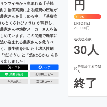
円
サツマイモから生まれる【芋焼
まちづくり・地域活性化
酎】物価高騰による経費の圧迫が
農家さんを苦しめる中、「基腐病
137%
(もとくされびょう)」が流行し、
目標金額は
CAMPFIRE for Social Good
CAMPFIRE Creation
200,000円
農家さんや焼酎メーカーさんを苦
CAMPFIREふるさと納税
machi-ya
コミュニティ
しめています。この問題で廃業に
支援者数
追い込まれる農家さんを救うべ
30
人
く、微生物を用いた土壌活性剤
「想(そう)」と「悠(はるか)」を作
り出しました！
募集終了まで残
ポスト
シェア
り
LINEで送る
URLコピー
終了
埋め込み
QRコード