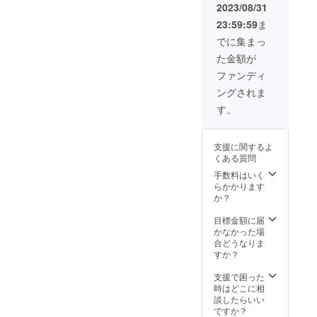
い、(土
品に表
を行
2023/08/31
量(30
地柄・
記され
い、日
粒〜60
23:59:59
ま
気候等
ます。
程等の
粒)など
の関係
調整を
でに集まっ
・追加
で作れ
行いま
の土壌
た金額が
ない野
す。 ・
改良剤
菜もあ
宮崎県
ファンディ
・メー
りま
串間市
カー：
ングされま
す。）
までの
武田農
あなた
交通費
す。
園
だけの
等は各
畑で野
自負担
菜を育
となっ
支援に関するよ
てま
ており
くある質問
す。野
ます。
菜の成
手数料はいく
長の様
らかかります
子は定
か？
期的に
オー
目標金額に届
ナー様
かなかった場
へお伝
合どうなりま
えする
すか？
ので、
親子で
支援で困った
野菜の
時はどこに相
成長を
談したらいい
楽しむ
ですか？