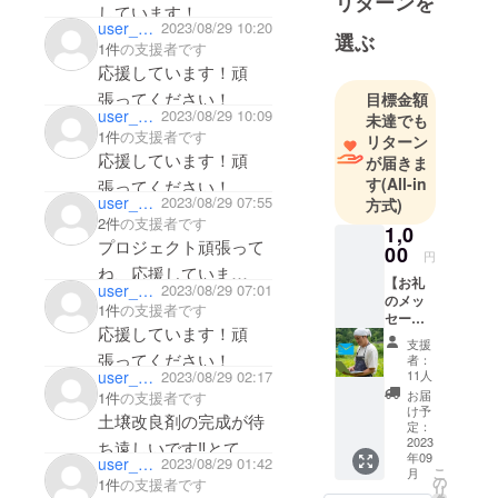
リターンを
しています！
user_4097e2adeb94
2023/08/29 10:20
頑張ってください！
選ぶ
1件
の支援者です
応援しています！頑
張ってください！
目標金額
user_b3e757395ca4
2023/08/29 10:09
未達でも
1件
の支援者です
リターン
応援しています！頑
が届きま
す
(All-in
張ってください！
user_cfc39ae8bcc4
2023/08/29 07:55
方式)
2件
の支援者です
1,0
プロジェクト頑張って
00
円
ね、応援していま
【お礼
user_3564dfd53c54
2023/08/29 07:01
す！
のメッ
1件
の支援者です
セー
応援しています！頑
ジ】 感
支援
謝の気
者：
持ちを
user_922def906a54
2023/08/29 02:17
11人
メール
お届
1件
の支援者です
にてお
け予
土壌改良剤の完成が待
送りさ
定：
せてい
2023
ち遠しいです‼️とても
年09
ただき
user_befe6e2357a4
2023/08/29 01:42
楽しみにしています。
こ
月
ます！
の
1件
の支援者です
リ