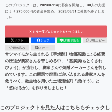
このプロジェクトは、
2023/07/14
に募集を開始し、
30
人の支援
により
275,000
円の資金を集め、
2023/08/31
に募集を終了しま
した
もう一度プロジェクトをやってほしい
ポスト
シェア
LINEで送る
URLコピー
埋め込み
QRコード
サツマイモから生まれる【芋焼酎】物価高騰による経費
の圧迫が農家さんを苦しめる中、「基腐病(もとくされ
びょう)」が流行し、農家さんや焼酎メーカーさんを苦し
めています。この問題で廃業に追い込まれる農家さんを
救うべく、微生物を用いた土壌活性剤「想(そう)」と
「悠(はるか)」を作り出しました！
このプロジェクトを見た人はこちらもチェックし