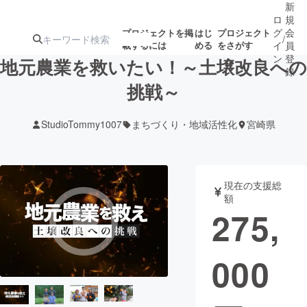
新
ロ
規
グ
会
プロジェクトを掲
はじ
プロジェクト
/
載するには
める
をさがす
イ
員
ン
登
地元農業を救いたい！～土壌改良への
録
挑戦～
人気のプロ
注目のリ
注目の新着プロ
募集終了が近いプ
もうすぐ公開
StudioTommy1007
まちづくり・地域活性化
宮崎県
ジェクト
ターン
ジェクト
ロジェクト
されます
アート・写真
音楽
現在の支援総
額
275,
テクノロジー・ガジェット
ゲーム・サ
000
映像・映画
書籍・雑誌
ビジネス・起業
チャレンジ