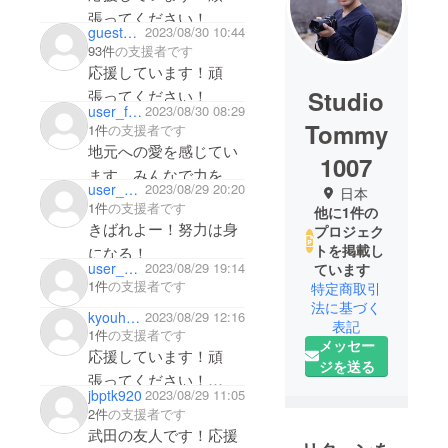
張ってください！
guest15b93cf5e224
2023/08/30 10:44
93件
の支援者です
応援しています！頑
Studio
張ってください！
user_f93f8c764b74
2023/08/30 08:29
Tommy
1件
の支援者です
地元への愛を感じてい
1007
ます。みんなで力を合
user_15f82140ac74
2023/08/29 20:20
日本
わせて。
1件
の支援者です
他に1件の
きばれよー！努力は身
プロジェク
トを掲載し
になる！
user_57add8589fa4
2023/08/29 19:14
ています
1件
の支援者です
特定商取引
法に基づく
kyouhei77
2023/08/29 12:16
表記
1件
の支援者です
メッセー
応援しています！頑
ジを送る
張ってください！
jbptk920
2023/08/29 11:05
特に武田ゆうと＆ゆう
2件
の支援者です
すけ！！
武田の友人です！応援