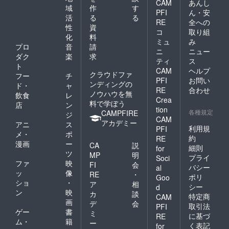
CAM
あんし
域
作
す
PFI
ん・安
活
る
る
RE
全への
性
資
コ
取り組
化
料
ミュ
み
プロ
音
請
ニ
ニュー
ダク
楽
求
ティ
ス
ト
CAM
ヘルプ
クラウドファ
フー
チ
PFI
お問い
ンディングの
ド・
ャ
RE
合わせ
ノウハウを無
飲食
レ
Crea
料で学ぼう
店
ン
tion
各種規定
CAMPFIRE
ジ
CAM
アカデミー
アニ
ス
利用規
PFI
メ・
ポ
約
RE
漫画
ー
CA
説
細則
for
ツ
MP
明
プライ
Soci
ファ
映
FI
会
バシー
al
ッ
像
RE
・
ポリ
Goo
ショ
・
ア
相
シー
d
ン
映
カ
談
特定商
CAM
画
デ
会
取引法
PFI
ゲー
書
ミ
に基づ
RE
ム・
籍
ー
く表記
for