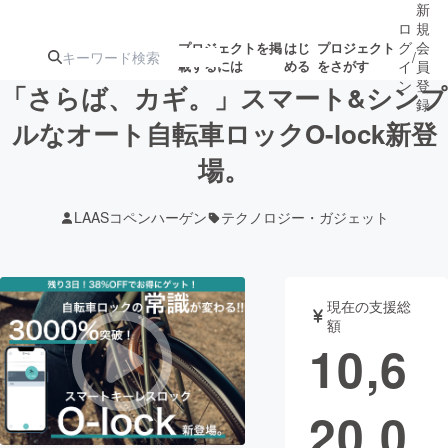
新
ロ
規
グ
会
プロジェクトを掲
はじ
プロジェクト
/
載するには
める
をさがす
イ
員
ン
登
「さらば、カギ。」スマート&シンプ
録
ルなオート自転車ロックO-lock新登
場。
人気のプロ
注目のリ
注目の新着プロ
募集終了が近いプ
もうすぐ公開
ジェクト
ターン
ジェクト
ロジェクト
されます
LAASコペンハーゲン
テクノロジー・ガジェット
アート・写真
音楽
現在の支援総
テクノロジー・ガジェット
ゲーム・サ
額
10,6
映像・映画
書籍・雑誌
20,0
ビジネス・起業
チャレンジ