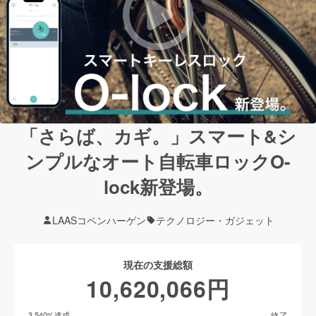
「さらば、カギ。」スマート&シ
ンプルなオート自転車ロックO-
lock新登場。
LAASコペンハーゲン
テクノロジー・ガジェット
現在の支援総額
10,620,066
円
終了
3,540
%達成