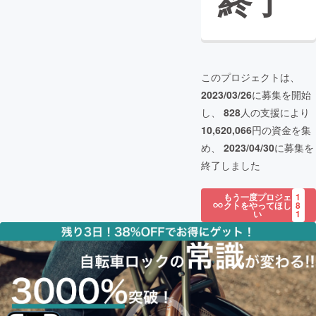
終了
このプロジェクトは、
2023/03/26
に募集を開始
し、
828
人の支援により
10,620,066
円の資金を集
め、
2023/04/30
に募集を
終了しました
もう一度プロジェ
1
クトをやってほし
8
い
1