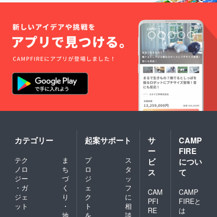
カテゴリー
起案サポート
サ
CAMP
ー
FIRE
テク
ま
プ
ス
ビ
につい
ノロ
ち
ロ
タ
ス
て
ジー
づ
ジ
ッ
・ガ
く
ェ
フ
CAM
CAMP
ジェ
り
ク
に
PFI
FIREと
ット
・
ト
相
RE
は
地
を
談