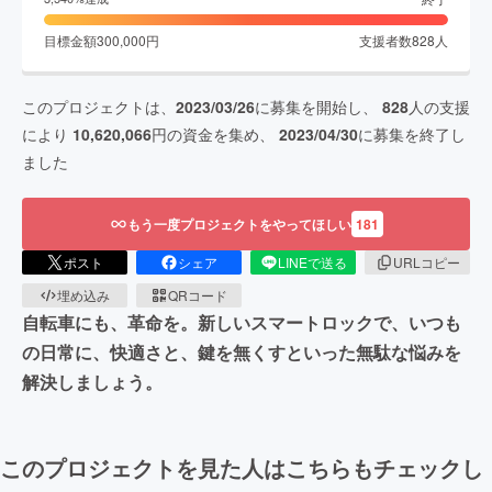
目標金額
300,000
円
支援者数
828
人
このプロジェクトは、
2023/03/26
に募集を開始し、
828
人の支援
により
10,620,066
円の資金を集め、
2023/04/30
に募集を終了し
ました
もう一度プロジェクトをやってほしい
181
ポスト
シェア
LINEで送る
URLコピー
埋め込み
QRコード
自転車にも、革命を。新しいスマートロックで、いつも
の日常に、快適さと、鍵を無くすといった無駄な悩みを
解決しましょう。
このプロジェクトを見た人はこちらもチェックし