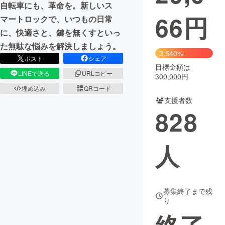
自転車にも、革命を。新しいス
66
円
マートロックで、いつもの日常
まちづくり・地域活性化
に、快適さと、鍵を無くすといっ
た無駄な悩みを解決しましょう。
CAMPFIRE for Social Good
CAMPFIRE Creation
3,540%
ポスト
シェア
CAMPFIREふるさと納税
machi-ya
コミュニティ
目標金額は
LINEで送る
URLコピー
300,000円
埋め込み
QRコード
支援者数
828
人
募集終了まで残
り