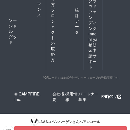
クラ
マ
方
ウド
ン
プ
統
ファ
ス
ロ
計
ン
ソー
ジ
デ
ディ
シャ
ェ
ー
ング
ル
ク
タ
mac
グッ
ト
hi-ya
ド
の
補助
広
金申
め
請サ
方
ポー
ト
「QRコード」は株式会社デンソーウェーブの登録商標です。
© CAMPFIRE,
会社概
採用情
パートナー
Inc.
要
報
募集
LAASコペンハーゲン
さんへアンコール