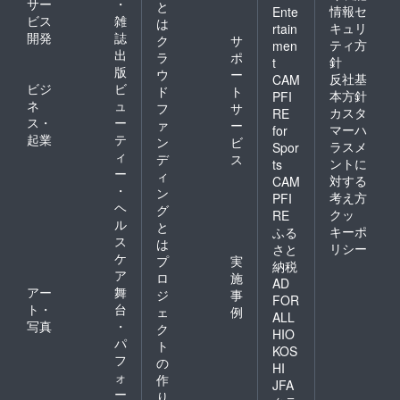
サー
・
と
情報セ
Ente
ビス
雑
は
キュリ
rtain
開発
誌
ク
サ
ティ方
men
出
ラ
ポ
針
t
版
ウ
ー
反社基
CAM
ビジ
ビ
ド
ト
本方針
PFI
ネ
ュ
フ
サ
カスタ
RE
ス・
ー
ァ
ー
マーハ
for
起業
テ
ン
ビ
ラスメ
Spor
ィ
デ
ス
ントに
ts
ー
ィ
対する
CAM
・
ン
考え方
PFI
ヘ
グ
クッ
RE
ル
と
キーポ
ふる
ス
は
リシー
さと
ケ
プ
実
納税
ア
ロ
施
AD
アー
舞
ジ
事
FOR
ト・
台
ェ
例
ALL
写真
・
ク
HIO
パ
ト
KOS
フ
の
HI
ォ
作
JFA
ー
り