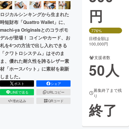
円
まちづくり・地域活性化
ロジカルシンキングから生まれた
時短財布「Quattro Wallet」に、
CAMPFIRE for Social Good
CAMPFIRE Creation
machi-ya Originalsとのコラボモ
776%
CAMPFIREふるさと納税
machi-ya
コミュニティ
デルが登場！ コインやカード、お
目標金額は
100,000円
札を4つの方法で出し入れできる
「クワトロシステム」はそのま
支援者数
ま、優れた耐久性を誇るレザー素
50
人
材「ホースバット」に素材を刷新
しました。
ポスト
シェア
募集終了まで残
LINEで送る
URLコピー
り
埋め込み
QRコード
終了