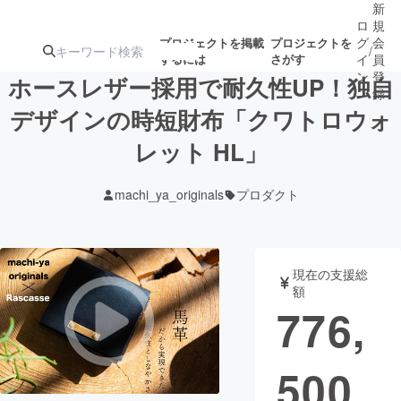
新
ロ
規
グ
会
プロジェクトを掲載
プロジェクトを
/
するには
さがす
イ
員
ン
登
ホースレザー採用で耐久性UP！独自
録
デザインの時短財布「クワトロウォ
レット HL」
人気のプロ
注目のリ
注目の新着プロ
募集終了が近いプ
もうすぐ公開
ジェクト
ターン
ジェクト
ロジェクト
されます
machi_ya_originals
プロダクト
アート・写真
音楽
現在の支援総
テクノロジー・ガジェット
ゲーム・サ
額
776,
映像・映画
書籍・雑誌
500
ビジネス・起業
チャレンジ