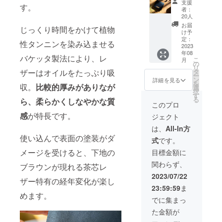
面より
支援
す。
14%オ
製品の
「左利
者：
フ）】
販売予
き用」
20人
Quattro
定価格
をお選
お届
じっくり時間をかけて植物
Wallet
に対す
びくだ
け予
HL 1
るもの
定：
さい。
性タンニンを染み込ませる
点 送
2023
です。
年08
料340円
※左利き
バケッタ製法により、レ
こ
月
（リ
の方に
の
リ
ターン
向けて
タ
ザーはオイルをたっぷり吸
ー
価格に
左利き
ン
詳細を見る
を
含む）
収。
比較的厚みがありなが
用を制
選
択
一般販
作する
す
る
ら、柔らかくしなやかな質
売予定
ことも
このプロ
価格：
可能で
感
が特長です。
ジェクト
17,980
す。ご
円（税
希望の
は、
All-In方
込） ※
方はリ
使い込んで表面の塗装がダ
式
です。
割引率
ターン
は送料
選択画
メージを受けると、下地の
目標金額に
を除く
面より
関わらず、
製品の
ブラウンが現れる茶芯レ
「左利
販売予
き用」
2023/07/22
ザー特有の経年変化が楽し
定価格
をお選
23:59:59
ま
に対す
びくだ
めます。
るもの
さい。
でに集まっ
です。
た金額が
※左利き
の方に