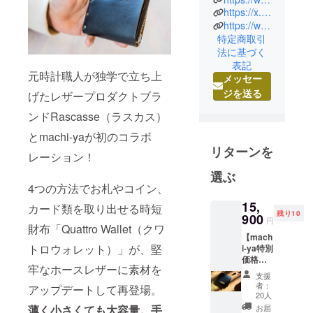
https://x.com/machiya_mg
ドファン
https://www.instagram.com/machiya_jp/
ディング
特定商取引
「machi-
法に基づく
ya（マチ
表記
元時計職人が独学で立ち上
ヤ）by
メッセー
CAMPFIRE
ジを送る
げたレザープロダクトブラ
」のオリジ
ンドRascasse（ラスカス）
ナルブラン
とmachi-yaが初のコラボ
ドです。
リターンを
運営会社：
レーション！
株式会社メ
選ぶ
ディアジー
4つの方法でお札やコイン、
ン
15,
カード類を取り出せる時短
残り10
900
円
財布「Quattro Wallet（クワ
【mach
トロウォレット）」が、堅
i-ya特別
価格
牢なホースレザーに素材を
（約
支援
10%オ
者：
アップデートして再登場。
フ）】
20人
Quattro
薄く小さくても大容量。手
お届