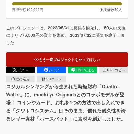
目標金額
100,000
円
支援者数
50
人
このプロジェクトは、
2023/05/31
に募集を開始し、
50
人の支援
により
776,500
円の資金を集め、
2023/07/22
に募集を終了しま
した
もう一度プロジェクトをやってほしい
ポスト
シェア
LINEで送る
URLコピー
埋め込み
QRコード
ロジカルシンキングから生まれた時短財布「Quattro
Wallet」に、machi-ya Originalsとのコラボモデルが登
場！ コインやカード、お札を4つの方法で出し入れでき
る「クワトロシステム」はそのまま、優れた耐久性を誇
るレザー素材「ホースバット」に素材を刷新しました。