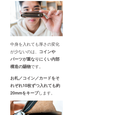
中身を入れても厚さの変化
が少ないのは、
コインや
パーツが重なりにくい内部
構造の賜物
です。
お札／コイン／カードをそ
れぞれ10枚ずつ入れても約
20mmをキープ
します。