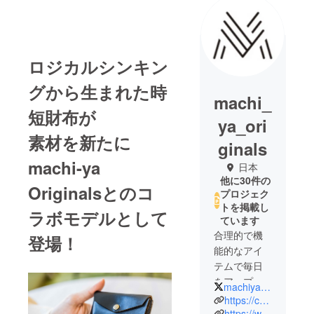
ロジカルシンキン
グから生まれた時
machi_
短財布が
ya_ori
素材を新たに
ginals
machi-ya
日本
他に30件の
Originalsとのコ
プロジェク
トを掲載し
ラボモデルとして
ています
合理的で機
登場！
能的なアイ
テムで毎日
をアップグ
machiya_mg
レードす
https://camp-fire.jp/machi-ya
る、クラウ
https://www.mediagene.co.jp/