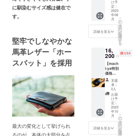
Wallet
け予
HL 1
定：
に馴染むサイズ感は健在で
点 送
2023
年08
す。
料340円
こ
月
（リ
の
リ
ターン
タ
ー
価格に
ン
詳細を見る
を
含む）
選
堅牢でしなやかな
択
一般販
す
る
売予定
馬革レザー「ホー
16,
価格：
残り50
17,980
200
円
円（税
スバット」を採用
【mach
込） ※
i-ya特別
割引率
価格
は送料
（約8%
を除く
支援
オ
製品の
者：
フ）】
販売予
0人
Quattro
定価格
お届
Wallet
に対す
け予
HL 1
るもの
定：
点 送
2023
です。
年10
料340円
※左利き
こ
月
（リ
の方に
の
リ
ターン
向けて
タ
ー
最大の変化として挙げられ
価格に
左利き
ン
詳細を見る
を
含む）
用を制
選
るのが、本体の大部分を占
択