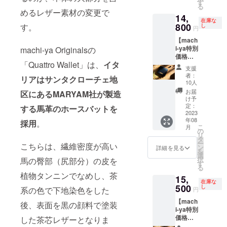
一般販
作する
す
る
売予定
ことも
めるレザー素材の変更で
14,
価格：
可能で
在庫な
17,980
800
す。ご
す。
し
円
円（税
希望の
【mach
込） ※
方はリ
i-ya特別
machi-ya Originalsの
割引率
ターン
価格
は送料
選択画
「Quattro Wallet」は、
イタ
（約
を除く
面より
支援
18%オ
製品の
「左利
者：
リアはサンタクローチェ地
フ）】
販売予
き用」
10人
Quattro
定価格
をお選
お届
区にあるMARYAM社が製造
Wallet
に対す
びくだ
け予
HL 1
るもの
定：
さい。
する馬革のホースバットを
点 送
2023
です。
年08
料340円
※左利き
採用
。
こ
月
（リ
の方に
の
リ
ターン
向けて
タ
ー
こちらは、繊維密度が高い
価格に
左利き
ン
詳細を見る
を
含む）
用を制
選
択
馬の臀部（尻部分）の皮を
一般販
作する
す
る
売予定
ことも
植物タンニンでなめし、茶
15,
価格：
可能で
在庫な
17,980
500
す。ご
し
系の色で下地染色をした
円
円（税
希望の
【mach
込） ※
方はリ
後、表面を黒の顔料で塗装
i-ya特別
割引率
ターン
価格
は送料
した茶芯レザーとなりま
選択画
（約
を除く