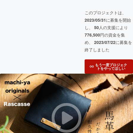
このプロジェクトは、
2023/05/31
に募集を開始
し、
50
人の支援により
776,500
円の資金を集
め、
2023/07/22
に募集を
終了しました
もう一度プロジェク
トをやってほしい