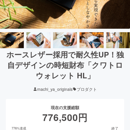
ホースレザー採用で耐久性UP！独
自デザインの時短財布「クワトロ
ウォレット HL」
machi_ya_originals
プロダクト
現在の支援総額
776,500
円
終了
776
%達成