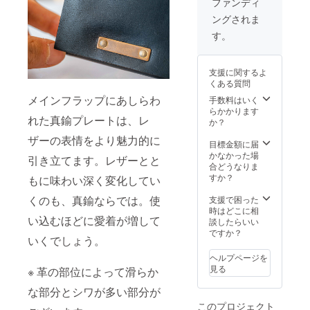
ファンディ
向けて
ングされま
左利き
用を制
す。
作する
ことも
可能で
支援に関するよ
す。ご
くある質問
希望の
方はリ
メインフラップにあしらわ
手数料はいく
ターン
らかかります
れた真鍮プレートは、レ
選択画
か？
面より
ザーの表情をより魅力的に
「左利
目標金額に届
き用」
かなかった場
引き立てます。レザーとと
をお選
合どうなりま
びくだ
すか？
もに味わい深く変化してい
さい。
くのも、真鍮ならでは。使
支援で困った
時はどこに相
い込むほどに愛着が増して
談したらいい
ですか？
いくでしょう。
ヘルプページを
見る
※ 革の部位によって滑らか
な部分とシワが多い部分が
このプロジェクト