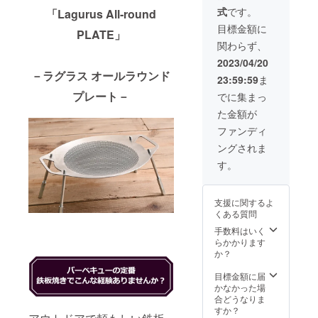
■Lagur
式
です。
「Lagurus All‐round
us All-
round
目標金額に
PLATE」
PLATE
関わらず、
x 2式
■セット
2023/04/20
内容 ・
－ラグラス オールラウンド
23:59:59
ま
本体×2
・収納
プレート－
でに集まっ
袋×2 ・
た金額が
ハンド
ルカ
ファンディ
バー×4
ングされま
・フラ
イネッ
す。
ト×2 ・
取扱説
明書×2
支援に関するよ
くある質問
手数料はいく
らかかります
か？
目標金額に届
かなかった場
合どうなりま
すか？