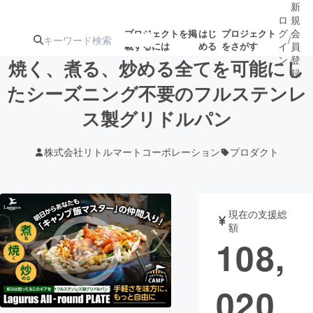
新
ロ
規
グ
会
プロジェクトを掲
はじ
プロジェクト
/
載するには
める
をさがす
イ
員
ン
登
焼く、煮る、炒める全てを可能にし
録
たシーズニング不要のフルステンレ
ス製グリドルパン
人気のプロ
注目のリ
注目の新着プロ
募集終了が近いプ
もうすぐ公開
ジェクト
ターン
ジェクト
ロジェクト
されます
株式会社リトルマートコーポレーション
プロダクト
アート・写真
音楽
現在の支援総
テクノロジー・ガジェット
ゲーム・サ
額
108,
映像・映画
書籍・雑誌
020
ビジネス・起業
チャレンジ