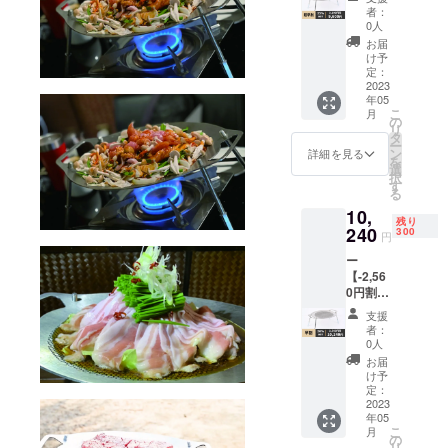
名限
セット
者：
は、その製
定ー
内容 ・
0人
【定
本体×1
品、サービ
お届
価】
・収納
け予
スによって
12,800
袋×１
定：
世の中が
円
2023
・ハン
年05
→
ドルカ
「笑倍」に
こ
月
CAMPF
バー×2
の
なっていく
リ
IRE販売
・フラ
タ
ー
価格
べきだと考
イネッ
ン
詳細を見る
を
9,600円
ト×１
選
えていま
択
（消費
・取扱
す
る
す。
税・送
説明書
10,
料込）
世界中の魅
残り
■Lagur
240
300
円
力的な商品
us All-
ー
や、創造力
round
【-2,56
PLATE
豊かなモノ
0円割
x １
づくりを通
引】300
式 ■
支援
名限
セット
じて、人々
者：
定ー
内容 ・
0人
に笑顔と幸
【定
本体×1
お届
せを届ける
価】
・収納
け予
12,800
袋×１
定：
ことができ
円
2023
・ハン
れば幸いで
年05
→
ドルカ
こ
月
CAMPF
す。
バー×2
の
リ