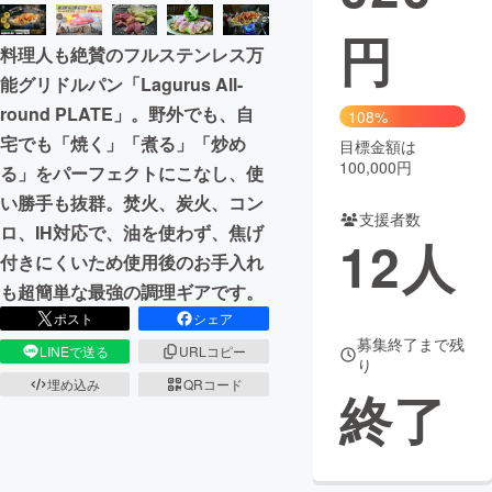
円
まちづくり・地域活性化
料理人も絶賛のフルステンレス万
能グリドルパン「Lagurus All-
CAMPFIRE for Social Good
CAMPFIRE Creation
round PLATE」。野外でも、自
108%
CAMPFIREふるさと納税
machi-ya
コミュニティ
宅でも「焼く」「煮る」「炒め
目標金額は
100,000円
る」をパーフェクトにこなし、使
い勝手も抜群。焚火、炭火、コン
支援者数
ロ、IH対応で、油を使わず、焦げ
12
人
付きにくいため使用後のお手入れ
も超簡単な最強の調理ギアです。
ポスト
シェア
募集終了まで残
LINEで送る
URLコピー
り
埋め込み
QRコード
終了