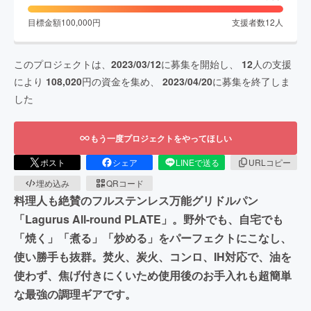
目標金額
100,000
円
支援者数
12
人
このプロジェクトは、
2023/03/12
に募集を開始し、
12
人の支援
により
108,020
円の資金を集め、
2023/04/20
に募集を終了しま
した
もう一度プロジェクトをやってほしい
ポスト
シェア
LINEで送る
URLコピー
埋め込み
QRコード
料理人も絶賛のフルステンレス万能グリドルパン
「Lagurus All-round PLATE」。野外でも、自宅でも
「焼く」「煮る」「炒める」をパーフェクトにこなし、
使い勝手も抜群。焚火、炭火、コンロ、IH対応で、油を
使わず、焦げ付きにくいため使用後のお手入れも超簡単
な最強の調理ギアです。