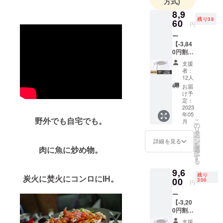
方式)
ます。 ハッ
8,9
ピーな子ど
残り38
60
も達が増え
円
ると世の中
ー
【-3,84
の笑顔も増
0円割
えていきま
引】50
支援
名限
す。
者：
定ー
12人
【定
お届
そんな笑顔
価】
け予
12,800
定：
の連鎖で子
円
2023
ども達の未
年05
→
野外でも自宅でも。
こ
月
来が愛情溢
CAMPF
の
リ
AIR販売
タ
れる世界で
ー
価格
ン
詳細を見る
あってほし
を
8,960円
肉に魚に炒め物。
選
択
（消費
い、それが
す
る
税・送
私達の願い
9,6
料込）
残り
です。
炭火に焚火にコンロにIH。
■Lagur
00
300
円
us All-
ー
round
私達は「商
【-3,20
PLATE
0円割
売」をする
x １
引】200
式 ■
という事
支援