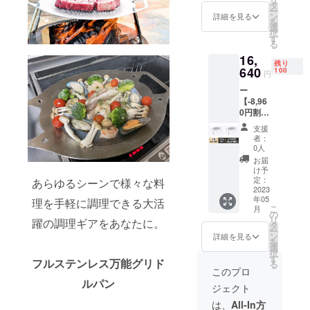
IRE販売
・フラ
タ
ー
価格
イネッ
ン
詳細を見る
を
10,240
ト×１
選
択
円 （消
・取扱
す
る
費税・
説明書
16,
送料
残り
込）
640
100
円
■Lagur
ー
us All-
【-8,96
round
0円割
PLATE
引】100
x １
支援
名限
式 ■
者：
定ー
セット
0人
【定価
内容 ・
お届
合計】
本体×1
け予
25,600
・収納
定：
あらゆるシーンで様々な料
円
2023
袋×１
年05
→
理を手軽に調理できる大活
・ハン
こ
月
CAMPF
ドルカ
の
リ
躍の調理ギアをあなたに。
IRE先行
バー×2
タ
ー
販売価
・フラ
ン
詳細を見る
を
格
イネッ
選
択
16,640
ト×１
す
フルステンレス万能グリド
る
円 （消
・取扱
このプロ
費税・
説明書
ルパン
ジェクト
送料
込）
は、
All-In方