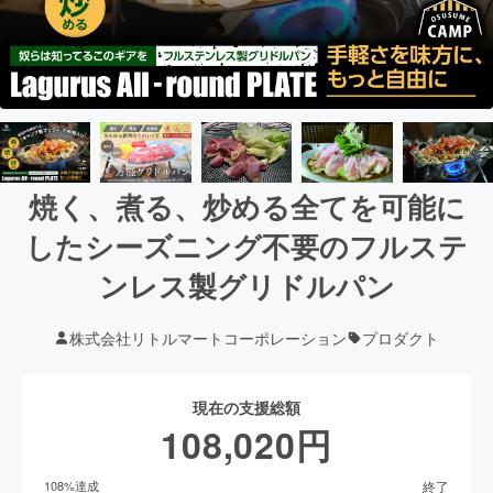
焼く、煮る、炒める全てを可能に
したシーズニング不要のフルステ
ンレス製グリドルパン
株式会社リトルマートコーポレーション
プロダクト
現在の支援総額
108,020
円
終了
108
%達成