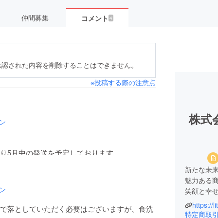
仲間募集
コメント
4
承認された内容を削除することはできません。
※投稿する際の注意点
株式
ン
り5月中の発送を予定しております。
ますので、恐縮ではございますがもうしばらく
新たな未
上げます。
魅力ある
ン
笑顔と幸
https://l
で落としていただく必要はございますが、食洗
子ども達
特定商取