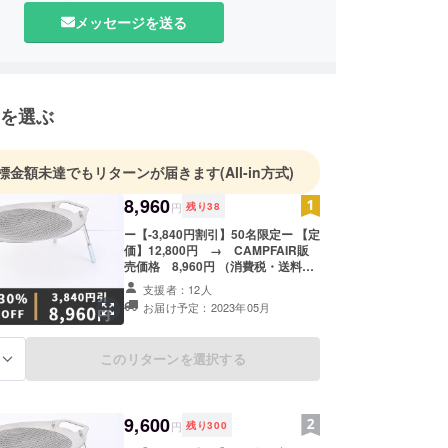
になると、子ども達はもっとハッピーになります。
メッセージを送る
な子ども達が増えると世の中の笑顔も増えていきま
顔の連鎖で子ども達の未来が愛情溢れる世界であっ
を選ぶ
、それが私達の願いです。
商売」をするという事は、その製品、サービスに
標金額未達でもリターンが届きます
(All-in方式)
の中が「笑倍」になっていくべきだと考えていま
8,960
円
残り
38
魅力的な商品や、創造力豊かなモノづくりを通じ
ー【-3,840円割引】50名限定ー 【定
価】12,800円 → CAMPFAIR販
に笑顔と幸せを届けることができれば幸いです。
売価格 8,960円 （消費税・送料
込） ■Lagurus All-round PLATE x
支援者：12人
１式 ■セット内容 ・本体×1 ・収納
お届け予定：2023年05月
袋×１ ・ハンドルカバー×2 ・フライ
ネット×１ ・取扱説明書
このリターンを選択する
る
9,600
円
残り
300