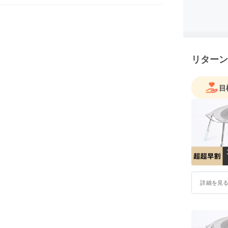
ハッピー
ハッピー
す。
そんな笑
リターン
てほしい
私達は「
目
よって世
す。
世界中の
て、人々
詳細を見