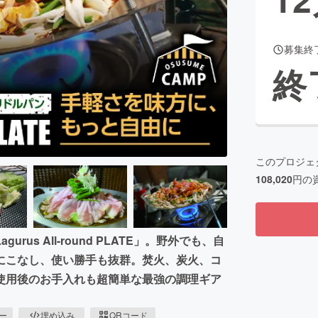
募集終
CAMPFIRE for Social Good
CAMPFIRE Creation
終
CAMPFIREふるさと納税
machi-ya
コミュニティ
このプロジェ
108,020
円の
s All-round PLATE」。野外でも、自
にこなし、使い勝手も抜群。焚火、炭火、コ
使用後のお手入れも超簡単な最強の調理ギア
ピー
埋め込み
QRコード