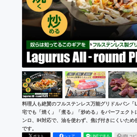
まちづくり・地域活性化
料理人も絶賛のフルステンレス万能グリドルパン「Laguru
宅でも「焼く」「煮る」「炒める」をパーフェクト
ンロ、IH対応で、油を使わず、焦げ付きにくいため
です。
ポスト
シェア
LINEで送る
URLコ