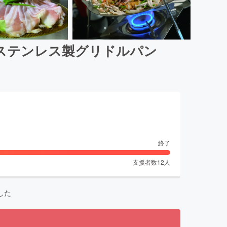
ステンレス製グリドルパン
終了
支援者数
12
人
した