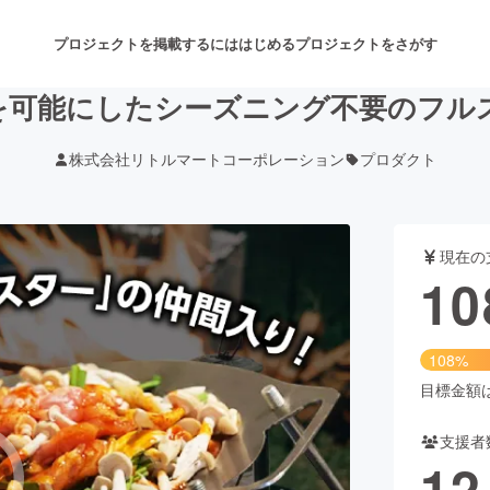
プロジェクトを掲載するには
はじめる
プロジェクトをさがす
を可能にしたシーズニング不要のフル
株式会社リトルマートコーポレーション
プロダクト
注目のリターン
注目の新着プロジェクト
募集終了が近いプロジェクト
も
現在の
音楽
舞台・パフォーマンス
10
ゲーム・サービス開発
フード・飲食店
108%
書籍・雑誌出版
アニメ・漫画
目標金額は1
支援者
チャレンジ
ビューティー・ヘルスケ
12