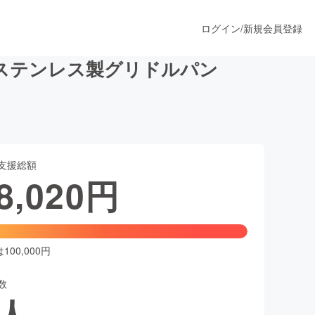
ログイン
/
新規会員登録
ステンレス製グリドルパン
うすぐ公開されます
支援総額
プロダクト
8,020
円
ファッション
スポーツ
00,000円
数
ア
ソーシャルグッド
人