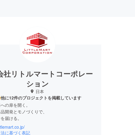
会社リトルマートコーポレー
ション
日本
他に12件のプロジェクトを掲載しています
来への扉を開く。
商品開発とモノづくりで、
せを届ける。
ittlemart.co.jp/
の笑顔は周りをハッピーにしてくれます。 周りが
引法に基づく表記