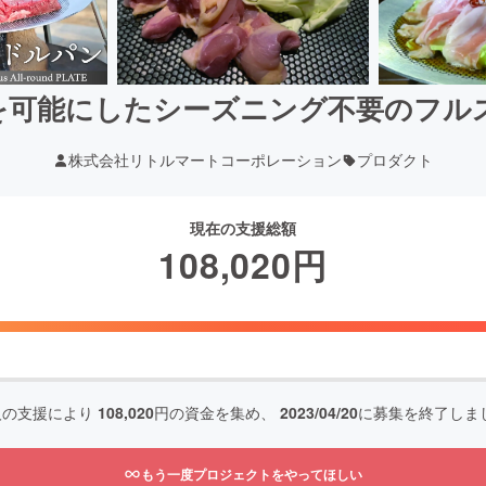
を可能にしたシーズニング不要のフル
株式会社リトルマートコーポレーション
プロダクト
現在の支援総額
108,020
円
人の支援により
108,020
円の資金を集め、
2023/04/20
に募集を終了しま
もう一度プロジェクトをやってほしい