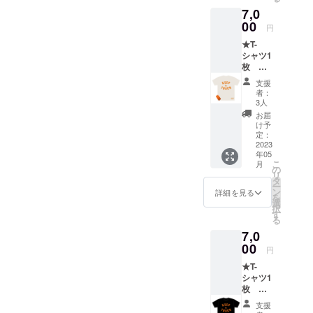
TOUCH
https://
7,0
groovet
kit-
ube
00
gallery.
円
fes.’23
com/ ＊
★T-
別注T-
プリン
シャツ1
シャツ
ト色が
枚 カ
（当ク
groovet
ラー：
ラウド
ube fes
支援
オート
ファウ
カラー
者：
ミー
ンディ
のオレ
3人
ル ＋
ング限
ンジ、
お届
オリジ
定で
裾に‘’23
け予
ナルシ
す！）
定：
のロゴ
リコン
2023
＊当日
入り
年05
リスト
会場で
コット
こ
月
バンド1
の販売
の
ン100%
リ
個 ラー
はあり
タ
United
ー
ナーズ
ませ
ン
Athle5.
詳細を見る
を
松田岳
ん。
選
6オンス
択
二さん
https://
す
S・・・
る
が運営
kit-
・ 身丈
7,0
するkit
gallery.
65/身幅
gallery
00
com/ ＊
49/肩
円
人気デ
プリン
幅/42/袖
★T-
ザイン
ト色が
丈10
シャツ1
のKEEP
groovet
M・・
枚 カ
in
ube fes
・・身
ラー：
TOUCH
カラー
丈69/身
支援
ブラッ
groovet