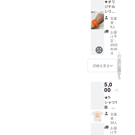
★オリ
ジナル
シリコ
ンリス
支援
トバン
者：
ド1個＋
8人
ステッ
お届
カー2枚
け予
2023年
定：
5月上旬
2023
年05
発送予
こ
月
定
の
リ
タ
ー
ン
詳細を見る
を
選
択
す
る
5,0
00
円
★T-
シャツ1
枚 カ
ラー：
支援
オート
者：
ミール
34人
ラー
お届
ナーズ
け予