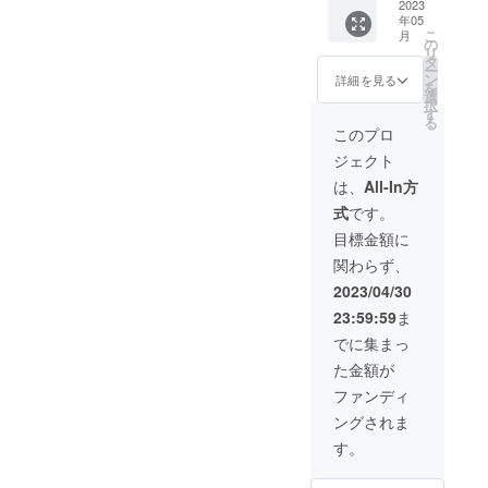
場に来
2023
解よろ
入り
5月上旬
丈25
年05
られな
しくお
（実際
発送予
2023年
こ
月
い場合
願いし
の
は乳白
定
5月上旬
リ
でも返
ます。
タ
のロゴ
発送予
ー
金は出
2023年
ン
となり
詳細を見る
定 ＊4/
を
来ませ
5月上旬
選
ます）
末頃の
択
んので
発送予
す
2023年
注文の
る
ご理解
定
5月上旬
このプロ
場合
よろし
発送予
フェス
ジェクト
くお願
定
後のお
いしま
は、
All-In方
渡しの
す。 生
可能性
式
です。
ビール
もあり
レモン
目標金額に
ます。
サワー
関わらず、
ハイ
ボール
2023/04/30
ソフト
23:59:59
ま
ドリン
クなど
でに集まっ
会場イ
た金額が
ンフォ
メー
ファンディ
ション
ングされま
にてお
名前を
す。
お伝え
くださ