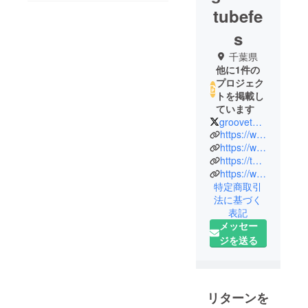
tubefe
s
千葉県
他に1件の
プロジェク
トを掲載し
ています
groovetubefes
https://www.groovetube.net/
https://www.facebook.com/groovetubefes/
https://twitter.com/groovetubefes
https://www.instagram.com/groovetubefes/?hl=ja
特定商取引
法に基づく
表記
メッセー
ジを送る
リターンを