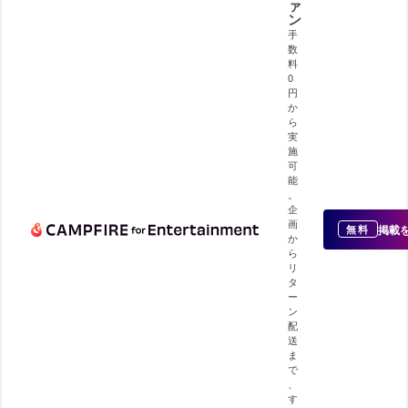
ァ
ン
手
数
料
0
円
か
ら
実
施
可
能
。
企
画
掲載
無料
か
ら
リ
タ
ー
ン
配
送
ま
で
、
す