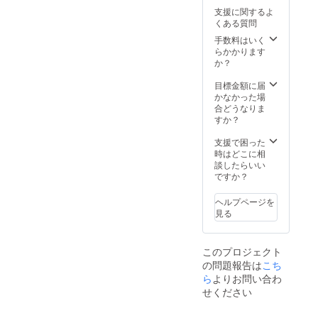
い。引
支援に関するよ
換券を
くある質問
お渡し
いたし
手数料はいく
ます。
らかかります
か？
目標金額に届
かなかった場
合どうなりま
すか？
支援で困った
時はどこに相
談したらいい
ですか？
ヘルプページを
見る
このプロジェクト
の問題報告は
こち
ら
よりお問い合わ
せください