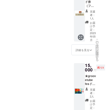
ド券
製作し
eshop.j
・ 身丈
77/身幅
（フェ
てくれ
p/about
65/身幅
58/肩幅
ス屋台
まし
ピーチ
49/肩
54袖丈
支援
使用）
た。
フェイ
幅/42/袖
者：
24
3000円
groovet
スナイ
1人
丈10
XXL・
分＋オ
ubefes
ロン ロ
M・・
お届
・・身
リジナ
カラー
ゴの刺
け予
・・身
丈81/身
ルシリ
のクラ
定：
繍入り
丈69/身
幅63/肩
コンリ
2023
ウド
＊背面
幅52/肩
幅57/袖
年05
ストバ
ファウ
に日除
幅46/袖
丈25
こ
月
ンド2個
ンディ
の
けがつ
丈20
2023年
リ
沢山の
ング限
タ
いてい
Ｌ・・
5月上旬
ー
屋台で
定品！
ン
ます。
詳細を見る
・・身
発送予
を
使用で
http://y
選
＊画像
丈73/身
定 ＊4/
択
きる
ugen-
す
と実物
幅55/肩
末頃の
る
フード
glass.c
に色の
幅50/袖
注文の
15,
券で
om/ 高
差が若
丈22
場合
残り3
す。会
000
さ
干ござ
XL・・
円
フェス
場に来
300mm
います
・ 身丈
後のお
★groov
られな
容量
が、男
77/身幅
渡しの
etube
い場合
300ml
女共に
58/肩幅
可能性
fesドリ
でも返
サンド
使える
54袖丈
もあり
ンク
金、残
ブラス
落ち着
24
支援
ます。
ブース
金のご
トにて
いたオ
者：
XXL・
でのド
精算は
GTFEＳ
2人
レンジ
・・身
リンク
出来ま
(groove
カラー
お届
丈81/身
飲み放
せんの
tubefes
け予
です。
幅63/肩
題！ 会
でご理
定：
)のロゴ
2023年
幅57/袖