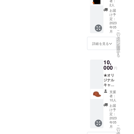
のオレ
幅52/肩
者：
ク ＋
ube
ンジ、
2人
幅46/袖
オリジ
fes.’23
裾に‘’23
丈20
お届
ナルシ
別注T-
のロゴ
け予
Ｌ・・
リコン
シャツ
定：
入り
・・身
リスト
2023
（当ク
コット
丈73/身
年05
バンド1
ラウド
ン100%
幅55/肩
こ
月
個 ラー
ファウ
の
United
幅50/袖
リ
ナーズ
ンディ
タ
Athle5.
丈22
ー
松田岳
ング限
ン
6オンス
詳細を見る
XL・・
を
二さん
定で
選
S・・・
・ 身丈
択
が運営
す！）
す
・ 身丈
77/身幅
る
するkit
＊当日
65/身幅
58/肩幅
10,
gallery
会場で
49/肩
54袖丈
人気デ
000
の販売
幅/42/袖
24
円
ザイン
はあり
丈10
XXL・
★オリ
のKEEP
ませ
M・・
・・身
ジナル
in
ん。
・・身
丈81/身
キャッ
TOUCH
https://
丈69/身
幅63/肩
プ1個＋
groovet
kit-
幅52/肩
幅57/袖
支援
オリジ
ube
gallery.
幅46/袖
者：
丈25
ナルシ
fes.’23
com/ ＊
10人
丈20
2023年
リコン
別注T-
プリン
Ｌ・・
お届
5月上旬
リスト
シャツ
ト色が
け予
・・身
発送予
バンド1
（当ク
定：
groovet
丈73/身
定 ＊4/
個
2023
ラウド
ube fes
幅55/肩
末頃の
年05
groovet
ファウ
カラー
幅50/袖
注文の
こ
月
ube fes
ンディ
の
のオレ
丈22
場合
リ
ではお
ング限
タ
ンジ、