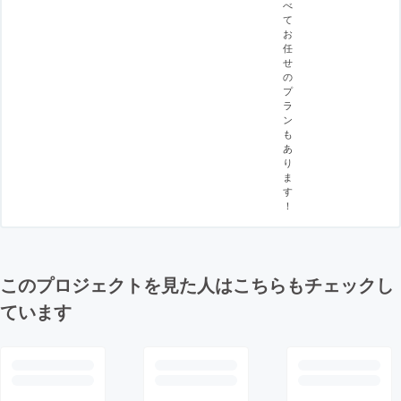
べ
て
お
任
せ
の
プ
ラ
ン
も
あ
り
ま
す
！
このプロジェクトを見た人はこちらもチェックし
ています