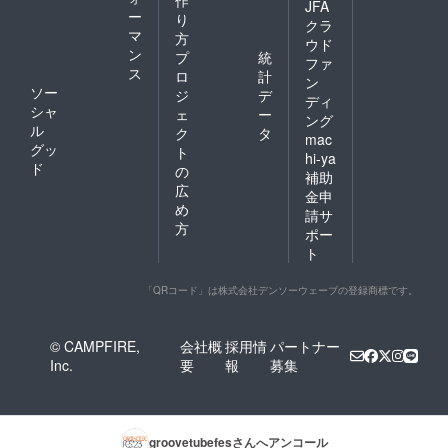
作
JFA
ー
り
クラ
マ
方
ウド
ン
プ
統
ファ
ス
ロ
計
ン
ソー
ジ
デ
ディ
シャ
ェ
ー
ング
ル
ク
タ
mac
グッ
ト
hi-ya
ド
の
補助
広
金申
め
請サ
方
ポー
ト
「QRコード」は株式会社デンソーウェーブの登録商標です。
© CAMPFIRE,
会社概
採用情
パートナー
Inc.
要
報
募集
groovetubefes
さんへアンコール