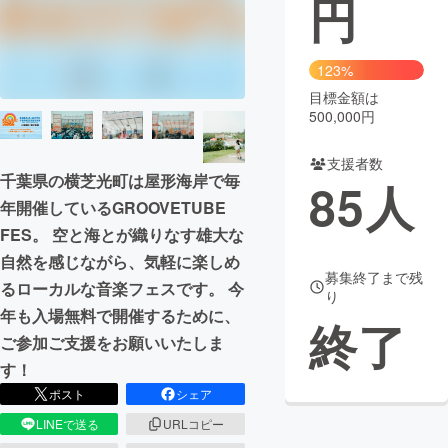
円
まちづくり・地域活性化
123%
目標金額は
CAMPFIRE for Social Good
CAMPFIRE Creation
500,000円
CAMPFIREふるさと納税
machi-ya
コミュニティ
支援者数
千葉県の横芝光町は屋形海岸で毎
85
人
年開催しているGROOVETUBE
FES。 空と海とが織りなす雄大な
自然を感じながら、気軽に楽しめ
募集終了まで残
るローカルな音楽フェスです。 今
り
年も入場無料で開催するために、
終了
ご参加ご支援をお願いいたしま
す！
ポスト
シェア
LINEで送る
URLコピー