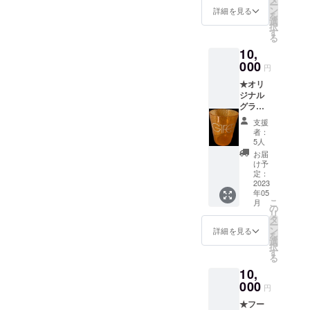
XL・・
フェス
ー
馴染
定で
ン
裾に‘’23
詳細を見る
・ 身丈
後のお
を
み、地
す！）
選
のロゴ
77/身幅
渡しの
択
元山武
＊当日
す
入り
58/肩幅
可能性
る
市で人
会場で
コット
54袖丈
もあり
10,
気の古
の販売
ン100%
24
ます。
着セレ
000
はあり
United
XXL・
円
クト
ませ
Athle5.
・・身
★オリ
ショッ
ん。
6オンス
丈81/身
ジナル
プＭ
https://
S・・・
幅63/肩
グラス1
agnolia
kit-
・ 身丈
幅57/袖
個＋オ
さんが
gallery.
65/身幅
丈25
支援
リジナ
当フェ
com/ ＊
49/肩
者：
2023年
ルシリ
スの為
プリン
5人
幅/42/袖
5月上旬
コンリ
にオリ
ト色が
丈10
お届
発送予
ストバ
ジナル
groovet
け予
M・・
定 ＊4/
ンド1個
キャッ
定：
ube fes
・・身
末頃の
横芝光
2023
プを製
カラー
丈69/身
注文の
年05
町で活
作して
のオレ
幅52/肩
場合
こ
月
躍する
くれま
の
ンジ、
幅46/袖
フェス
リ
手吹き
した。
タ
裾に‘’23
丈20
後のお
ー
ガラス
クラウ
ン
のロゴ
詳細を見る
Ｌ・・
渡しの
を
作家
ドファ
選
入り
・・身
可能性
択
YUGEN
ンディ
す
コット
丈73/身
もあり
る
GRASS
ング限
ン100%
幅55/肩
ます。
10,
さんが
定色！
United
幅50/袖
オリジ
000
https://
Athle5.
丈22
円
ナルグ
magnoli
6オンス
XL・・
★フー
ラスを
avtg.th
S・・・
・ 身丈