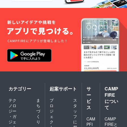
カテゴリー
起案サポート
サ
CAMP
ー
FIRE
テク
ま
プ
ス
ビ
につい
ノロ
ち
ロ
タ
ス
て
ジー
づ
ジ
ッ
・ガ
く
ェ
フ
CAM
CAMP
ジェ
り
ク
に
PFI
FIREと