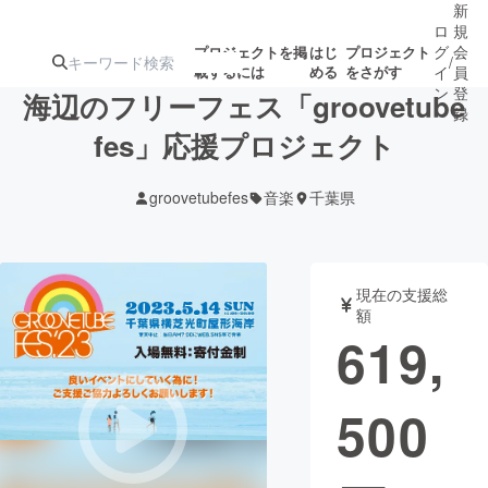
新
ロ
規
グ
会
プロジェクトを掲
はじ
プロジェクト
/
載するには
める
をさがす
イ
員
ン
登
海辺のフリーフェス「groovetube
録
fes」応援プロジェクト
人気のプロ
注目のリ
注目の新着プロ
募集終了が近いプ
もうすぐ公開
groovetubefes
音楽
千葉県
ジェクト
ターン
ジェクト
ロジェクト
されます
アート・写真
音楽
現在の支援総
額
619,
テクノロジー・ガジェット
ゲーム・サ
500
映像・映画
書籍・雑誌
ビジネス・起業
チャレンジ