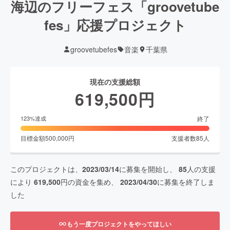
海辺のフリーフェス「groovetube
fes」応援プロジェクト
groovetubefes
音楽
千葉県
現在の支援総額
619,500
円
終了
123
%達成
目標金額
500,000
円
支援者数
85
人
このプロジェクトは、
2023/03/14
に募集を開始し、
85
人の支援
により
619,500
円の資金を集め、
2023/04/30
に募集を終了しま
した
もう一度プロジェクトをやってほしい