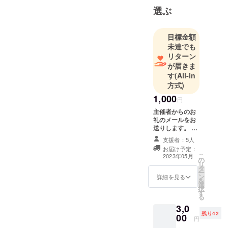
選ぶ
目標金額
未達でも
リターン
が届きま
す
(All-in
方式)
1,000
円
主催者からのお
礼のメールをお
送りします。 ご
支援ありがとう
支援者：5人
ございます！
お届け予定：
こ
2023年05月
の
リ
タ
ー
ン
詳細を見る
を
選
択
す
る
3,0
残り42
00
円