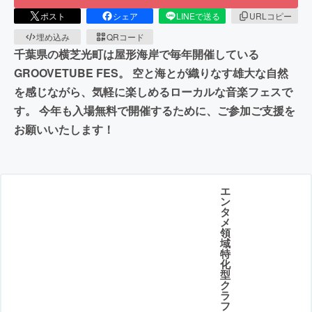
ポスト
シェア
LINEで送る
URLコピー
埋め込み
QRコード
千葉県の横芝光町は屋形海岸で毎年開催している
GROOVETUBE FES。 空と海とが織りなす雄大な自然
を感じながら、気軽に楽しめるローカルな音楽フェスで
す。 今年も入場無料で開催するために、ご参加ご支援を
お願いいたします！
エ
ン
タ
メ
領
域
特
化
型
ク
ラ
フ