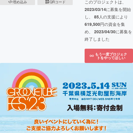
このプロジェクトは、
埋め込み
QRコード
2023/03/14
に募集を開始
し、
85
人の支援により
619,500
円の資金を集
め、
2023/04/30
に募集を
終了しました
もう一度プロジェク
トをやってほしい