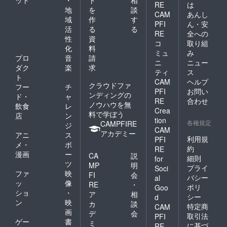
ット
・
ト
相
RE
は
地
を
談
CAM
あんし
域
作
す
PFI
ん・安
活
る
る
RE
全への
性
資
コ
取り組
化
料
ミュ
み
プロ
音
請
ニ
ニュー
ダク
楽
求
ティ
ス
ト
CAM
ヘルプ
クラウドファ
フー
チ
PFI
お問い
ンディングの
ド・
ャ
RE
合わせ
ノウハウを無
飲食
レ
Crea
料で学ぼう
店
ン
tion
各種規定
CAMPFIRE
ジ
CAM
アカデミー
アニ
ス
利用規
PFI
メ・
ポ
約
RE
漫画
ー
CA
説
細則
for
ツ
MP
明
プライ
Soci
ファ
映
FI
会
バシー
al
ッ
像
RE
・
ポリ
Goo
ショ
・
ア
相
シー
d
ン
映
カ
談
特定商
CAM
画
デ
会
取引法
PFI
ゲー
書
ミ
に基づ
RE