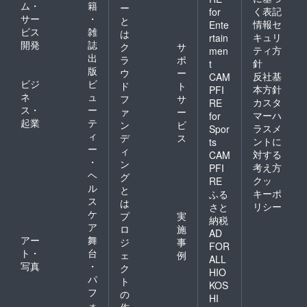
ム・
籍
ー
く表記
for
サー
・
と
情報セ
Ente
ビス
雑
は
キュリ
rtain
開発
誌
ク
サ
ティ方
men
出
ラ
ポ
針
t
版
ウ
ー
反社基
CAM
ビジ
ビ
ド
ト
本方針
PFI
ネ
ュ
フ
サ
カスタ
RE
ス・
ー
ァ
ー
マーハ
for
起業
テ
ン
ビ
ラスメ
Spor
ィ
デ
ス
ントに
ts
ー
ィ
対する
CAM
・
ン
考え方
PFI
ヘ
グ
クッ
RE
ル
と
キーポ
ふる
ス
は
リシー
さと
ケ
プ
実
納税
ア
ロ
施
AD
アー
舞
ジ
事
FOR
ト・
台
ェ
例
ALL
写真
・
ク
HIO
パ
ト
KOS
フ
の
HI
ォ