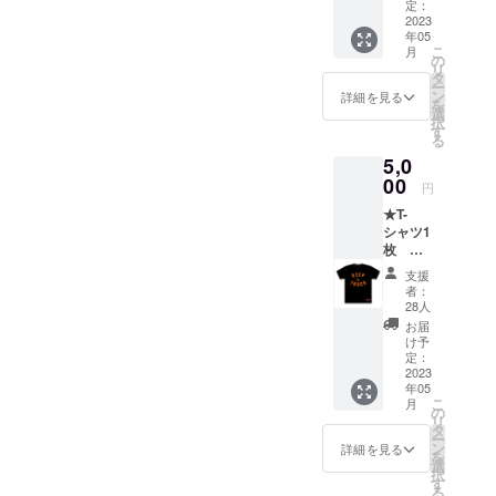
松田岳
定：
二さん
2023
年05
が運営
こ
月
するkit
の
リ
gallery
タ
ー
人気デ
ン
詳細を見る
を
ザイン
選
択
のKEEP
す
る
in
5,0
TOUCH
groovet
00
円
ube
★T-
fes.’23
シャツ1
別注T-
枚 カ
シャツ
ラー：
（当ク
支援
ブラッ
ラウド
者：
ク ラー
ファウ
28人
ナーズ
ンディ
お届
松田岳
ング限
け予
二さん
定で
定：
が運営
2023
す！）
年05
するkit
＊当日
こ
月
gallery
会場で
の
リ
人気デ
の販売
タ
ー
ザイン
はあり
ン
詳細を見る
を
のKEEP
ませ
選
択
in
ん。
す
る