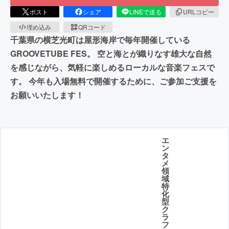
ポスト
シェア
LINEで送る
URLコピー
埋め込み
QRコード
千葉県の横芝光町は屋形海岸で毎年開催している
GROOVETUBE FES。 空と海とが織りなす雄大な自然
を感じながら、気軽に楽しめるローカルな音楽フェスで
す。 今年も入場無料で開催するために、ご参加ご支援を
お願いいたします！
エ
ン
タ
メ
領
域
特
化
型
ク
ラ
フ