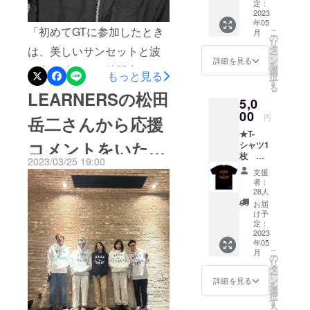
松田岳
定：
も初夏のビーチで聴く音楽
二さん
2023
年05
が運営
はいつもとは違った聴こえ
「初めてGTに参加したとき
こ
月
するkit
の
リ
gallery
方をする。たぶん会場での
タ
は、美しいサンセットと波
ー
人気デ
ン
詳細を見る
を
んびり過ごすだけでもとて
の音が聴こえる仲間内で始
ザイン
選
もっと見る
択
のKEEP
す
もいい気分になれるはず
る
めた小さなレイヴパー
in
LEARNERSの松田
5,0
TOUCH
だ。同じように海辺の町出
ティーでした。少しづつ仲
groovet
00
円
岳二さんから応援
ube
身の僕としては、この素晴
間が増えて、共鳴する出演
★T-
fes.’23
コメントをいただ
らしい1日をもっと多くの人
シャツ1
者も増えていっていまでは
別注T-
枚 カ
シャツ
2023/03/25 19:00
に知って欲しいと思う。み
子供から大人まで毎年楽し
ラー：
（当ク
きました！
支援
ブラッ
ラウド
者：
なさん、ぜひ5月14日に屋形
みにしているフェスティバ
ク ラー
ファウ
28人
ナーズ
ンディ
海岸を訪れてください。与
ルになってすごい！ ずうっ
お届
松田岳
ング限
け予
田太郎（KiliKiliVilla)
二さん
と続いて欲しい。今年も楽
定で
定：
が運営
2023
す！）
しみにしています！ 」
年05
するkit
＊当日
こ
月
gallery
会場で
の
SUGIURUMN
リ
人気デ
の販売
タ
ー
ザイン
はあり
ン
詳細を見る
を
のKEEP
ませ
選
択
in
ん。
す
る