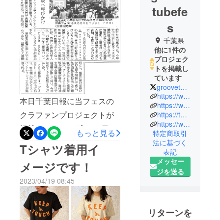
tubefe
s
千葉県
他に1件の
プロジェク
トを掲載し
ています
groovetubefes
https://www.groovetube.net/
本日千葉日報に当フェスの
https://www.facebook.com/groovetubefes/
クラファンプロジェクトが
https://twitter.com/groovetubefes
https://www.instagram.com/groovetubefes/?hl=ja
掲載されました!残り11日皆
もっと見る
特定商取引
様引き続きご支援よろしく
法に基づく
Tシャツ着用イ
表記
お願いいたします
メッセー
メージです！
ジを送る
2023/04/19 08:45
リターンを