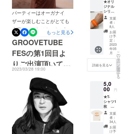
★オリ
ジナル
ました！
シリコ
パーティーはオーガナイ
ンリス
支援
ザーが楽しむことがとても
トバン
者：
ド1個＋
8人
大事だ。それはたった3人の
ステッ
もっと見る
お届
カー2枚
け予
小さなパーティーから数千
GROOVETUBE
2023年
定：
5月上旬
2023
人のフェスまでに共通する
年05
発送予
FESの第1回目よ
こ
月
原理と言っていい。
定
の
リ
タ
りご出演頂いてい
ー
GROOVETUBE FESは永野
ン
詳細を見る
を
2023/03/28 19:00
選
夫妻のとてもパーソナルな
択
ますSUGIURUMN
す
る
パーティーとして始まって
5,0
さん(THE ALEXX)
いる、自分たちの地元で好
00
円
より嬉しいメッ
きな音楽を1日楽しむという
★T-
シャツ1
ごくシンプルなものでそれ
セージをいただき
枚 カ
ラー：
は今も変わらない。出演者
支援
ました。
オート
者：
ミール
の音楽を知らなくても楽し
34人
ラー
お届
み方は自由だし、なにより
ナーズ
け予