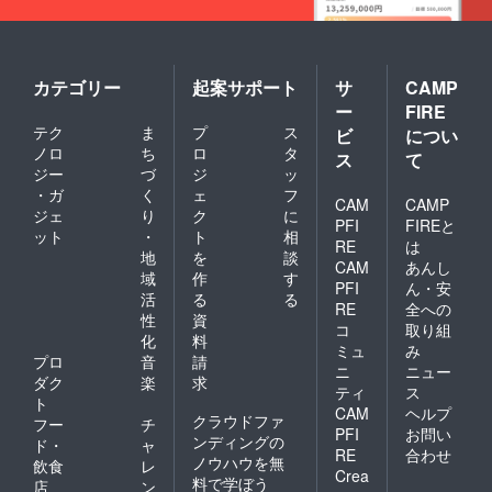
カテゴリー
起案サポート
サ
CAMP
ー
FIRE
テク
ま
プ
ス
ビ
につい
ノロ
ち
ロ
タ
ス
て
ジー
づ
ジ
ッ
・ガ
く
ェ
フ
CAM
CAMP
ジェ
り
ク
に
PFI
FIREと
ット
・
ト
相
RE
は
地
を
談
CAM
あんし
域
作
す
PFI
ん・安
活
る
る
RE
全への
性
資
コ
取り組
化
料
ミュ
み
プロ
音
請
ニ
ニュー
ダク
楽
求
ティ
ス
ト
CAM
ヘルプ
クラウドファ
フー
チ
PFI
お問い
ンディングの
ド・
ャ
RE
合わせ
ノウハウを無
飲食
レ
Crea
料で学ぼう
店
ン