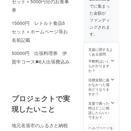
名前を
セット＋5000円分のお食事
可能範
ご記入
でに集まっ
囲 三重
券
くださ
た金額が
県 名
いま
張市、
せ。
ファンディ
15000円 レトルト食品5
伊賀市､
シール､
ングされま
津市､松
ステッ
セット＋ホームページ等お
阪市、
カー等
す。
奈良県
がござ
名前記載
宇陀市､
いまし
桜井市､
たらお
支援に関するよ
橿原市､
店のド
50000円 出張料理券 伊
くある質問
大和郡
ア等に
山市 そ
貼らせ
賀牛コース✖︎6人出張費込み
手数料はいく
の他の
ていた
らかかります
エリア
だきま
か？
でも可
す。 直
能です
接お持
目標金額に届
が､その
ちいた
かなかった場
際は別
だいて
合どうなりま
途追加
も大丈
すか？
プロジェクトで実
料金が
夫です
発生し
掲載期
支援で困った
現したいこと
ます。
間
時はどこに相
アレル
2023年
談したらいい
ギーや
6月から
ですか？
苦手な
2024年
地元名張市のふるさと納税
食材が
5月まで
ヘルプページを
ありま