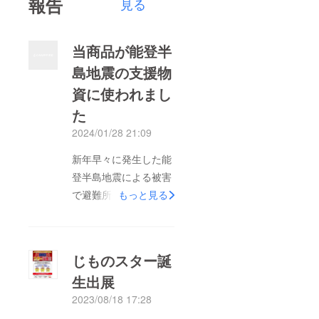
報告
見る
当商品が能登半
島地震の支援物
資に使われまし
た
2024/01/28 21:09
新年早々に発生した能
登半島地震による被害
で避難所生活をされて
もっと見る
る方々にはお見舞い申
し上げます。この度、
当店プロデュースの
じものスター誕
『廃校跡で栽培したき
生出展
のこを使ったクリーム
2023/08/18 17:28
パスタソース』が三重
県津市のNPO法人