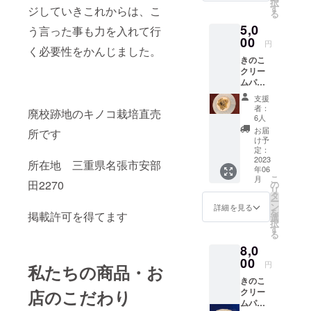
択
す
ジしていきこれからは、こ
る
5,0
う言った事も力を入れて行
00
円
く必要性をかんじました。
きのこ
クリー
ムパス
タソー
支援
スのレ
者：
廃校跡地のキノコ栽培直売
トルト
6人
食品10
お届
所です
個セッ
け予
ト
定：
2023
所在地 三重県名張市安部
年06
こ
月
田2270
の
リ
タ
ー
ン
詳細を見る
を
掲載許可を得てます
選
択
す
る
8,0
00
円
私たちの商品・お
きのこ
店のこだわり
クリー
ムパス