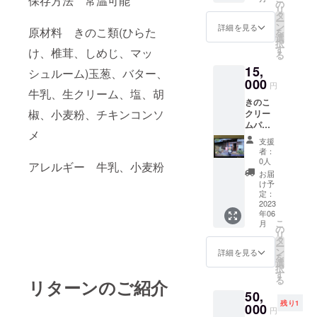
保存方法 常温可能
食事券
1321-1
の
リ
利用期
名張市
タ
ー
間2023
民セン
ン
詳細を見る
原材料 きのこ類(ひらた
を
年6月1
ター別
選
択
日から
館
す
け、椎茸、しめじ、マッ
る
2023年
https://
15,
9月30日
www.os
シュルーム)玉葱、バター、
まで、
000
teria-
円
牛乳、生クリーム、塩、胡
下記の
ciao.co
きのこ
お店の
m
椒、小麦粉、チキンコンソ
クリー
みでご
ムパス
使用可
メ
タソー
能 古民
支援
スのレ
家レス
者：
トルト
トラン
0人
アレルギー 牛乳、小麦粉
食品5
オステ
お届
セット
リア
け予
＋ホー
ciao 三
定：
ムペー
2023
重県名
年06
ジ等に
張市上
こ
月
お名前
八町
の
リ
を掲載
1321-1
タ
ー
させて
名張市
ン
詳細を見る
を
いただ
民セン
選
択
きま
ター別
す
る
リターンのご紹介
す。 送
館
50,
り先 古
https://
残り1
民家レ
000
www.os
円