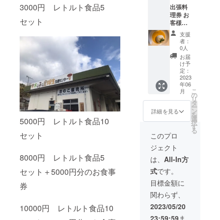
ストラ
teria-
3000円 レトルト食品5
出張料
ンオス
ciao.co
理券 お
テリア
m
セット
客様の
ciao 三
自宅や
重県名
支援
会社等
張市上
者：
指定の
八町
0人
場所で
1321-1
お届
シェフ
名張市
け予
自ら材
民セン
定：
料等を
2023
ター別
年06
持ち込
館 ホー
こ
月
みお料
ムペー
の
リ
理しま
ジには
タ
ー
す。 伊
お名前､
ン
詳細を見る
を
賀牛
URL ､
選
5000円 レトルト食品10
択
コース︎6
ロゴ
す
る
人(出張
マーク､
セット
このプロ
費込み)
アドレ
ジェクト
ア
ス等を
ミュー
8000円 レトルト食品5
載せさ
は、
All-In方
ズ、前
せてい
式
です。
セット＋5000円分のお食事
菜､パス
ただき
タ、お
ます ご
目標金額に
券
魚料理､
支援の
関わらず、
伊賀牛
際はご
ステー
希望さ
2023/05/20
10000円 レトルト食品10
キ､デ
れるお
23:59:59
ま
ザート