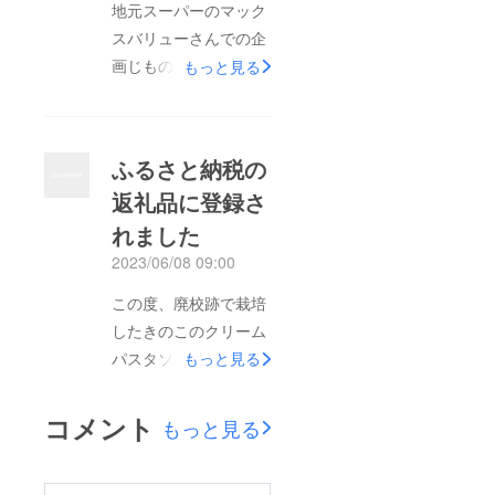
地元スーパーのマック
HOMEさんから被災地
スバリューさんでの企
支援物資に使われま
画じものスター誕生の
もっと見る
す。2月25日に炊き出
エリア大会が8月17日
しに使われます。被災
から31日まで開催され
地の皆様に是非味わっ
ます。当商品はマック
ふるさと納税の
て頂き元気になって頂
スバリュー名張、上
きたいです。これも当
返礼品に登録さ
野、上野小田、津城
商品をご支援いただい
れました
北、津東、津北店で出
た皆様の熱い応援あれ
展してますので宜しく
2023/06/08 09:00
ばこそでございます。
お願いします
この度、廃校跡で栽培
改めて感謝申し上げま
したきのこのクリーム
す
パスタソースのレトル
もっと見る
ト食品が、三重県名張
市のふるさと納税返礼
コメント
もっと見る
品に登録されました。