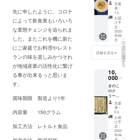
タソー
支援
スのレ
者：
先に申したように、コロナ
トルト
1人
食品5個
お届
によって飲食業もいろいろ
セット
け予
＋5000
定：
な業態チェンジを迫られま
円分の
2023
年06
お食事
した。またこれを機に新た
こ
月
券 利用
の
リ
期間
にご家庭でお料理やレスト
タ
ー
2023年
ン
詳細を見る
を
ランの味を楽しみかつそれ
6月1日
選
択
から
す
る
が地域産業の活性化に繋げ
2023年
10,
9月30日
る事が出来るっと思いま
まで下
000
円
記のお
す。
きのこ
店のみ
のク
でご使
リーム
用可能
賞味期限 製造より1年
パスタ
古民家
支援
ソース
レスト
者：
のレト
内容量 150グラム
ランオ
0人
ルト食
ステリ
お届
品10
アciao
け予
加工方法 レトルト食品
セット
三重県
定：
＋5000
2023
名張市
年06
円のお
上八町
こ
月