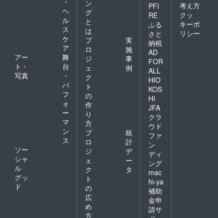
・
ン
考え方
PFI
ヘ
グ
クッ
RE
ル
と
キーポ
ふる
ス
は
リシー
さと
ケ
プ
実
納税
ア
ロ
施
AD
アー
舞
ジ
事
FOR
ト・
台
ェ
例
ALL
写真
・
ク
HIO
パ
ト
KOS
フ
の
HI
ォ
作
JFA
ー
り
クラ
マ
方
ウド
ン
プ
統
ファ
ス
ロ
計
ン
ソー
ジ
デ
ディ
シャ
ェ
ー
ング
ル
ク
タ
mac
グッ
ト
hi-ya
ド
の
補助
広
金申
め
請サ
方