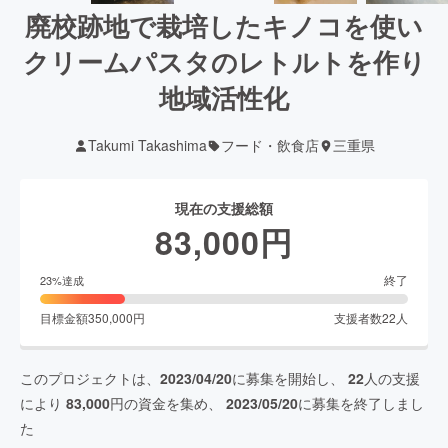
廃校跡地で栽培したキノコを使い
クリームパスタのレトルトを作り
地域活性化
Takumi Takashima
フード・飲食店
三重県
現在の支援総額
83,000
円
終了
23
%達成
目標金額
350,000
円
支援者数
22
人
このプロジェクトは、
2023/04/20
に募集を開始し、
22
人の支援
により
83,000
円の資金を集め、
2023/05/20
に募集を終了しまし
た