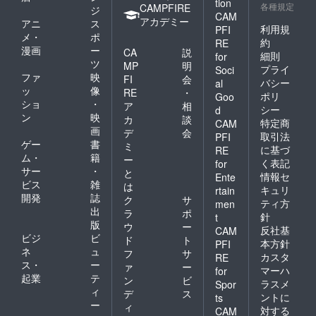
tion
各種規定
CAMPFIRE
ジ
CAM
アカデミー
アニ
ス
利用規
PFI
メ・
ポ
約
RE
漫画
ー
CA
説
細則
for
ツ
MP
明
プライ
Soci
ファ
映
FI
会
バシー
al
ッ
像
RE
・
ポリ
Goo
ショ
・
ア
相
シー
d
ン
映
カ
談
特定商
CAM
画
デ
会
取引法
PFI
ゲー
書
ミ
に基づ
RE
ム・
籍
ー
く表記
for
サー
・
と
情報セ
Ente
ビス
雑
は
キュリ
rtain
開発
誌
ク
サ
ティ方
men
出
ラ
ポ
針
t
版
ウ
ー
反社基
CAM
ビジ
ビ
ド
ト
本方針
PFI
ネ
ュ
フ
サ
カスタ
RE
ス・
ー
ァ
ー
マーハ
for
起業
テ
ン
ビ
ラスメ
Spor
ィ
デ
ス
ントに
ts
ー
ィ
対する
CAM