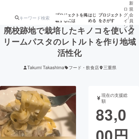
新
ロ
規
グ
会
プロジェクトを掲
はじ
プロジェクト
/
載するには
める
をさがす
イ
員
ン
登
廃校跡地で栽培したキノコを使いク
録
リームパスタのレトルトを作り地域
活性化
人気のプロ
注目のリ
注目の新着プロ
募集終了が近いプ
もうすぐ公開
ジェクト
ターン
ジェクト
ロジェクト
されます
Takumi Takashima
フード・飲食店
三重県
アート・写真
音楽
現在の支援総
テクノロジー・ガジェット
ゲーム・サ
額
83,0
映像・映画
書籍・雑誌
00
円
ビジネス・起業
チャレンジ