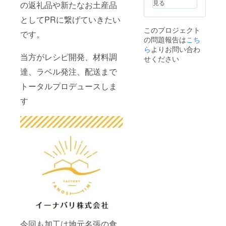
見る
の返礼品や新たなお土産品
したら
お申し
としてPRに繋げていきたい
付けく
このプロジェクト
ださい
です。
の問題報告は
こち
使用期
間は
ら
よりお問い合わ
2023年
当方がレシピ開発、材料調
せください
6月1日
達、ラベル発注、配送まで
から
2023年
トータルプロデュースしま
12月31
日まで
す
今回も加工は地元名張の食