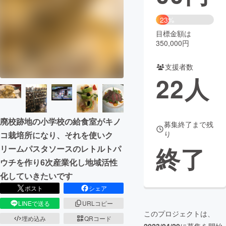
まちづくり・地域活性化
23%
目標金額は
350,000円
CAMPFIRE for Social Good
CAMPFIRE Creation
CAMPFIREふるさと納税
machi-ya
コミュニティ
支援者数
22
人
廃校跡地の小学校の給食室がキノ
募集終了まで残
り
コ栽培所になり、それを使いク
終了
リームパスタソースのレトルトパ
ウチを作り6次産業化し地域活性
化していきたいです
ポスト
シェア
LINEで送る
URLコピー
このプロジェクトは、
埋め込み
QRコード