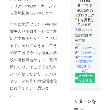
テリアciaoのオーナーシェ
三重県
他に3件の
フ高嶋拓美っと申します
プロジェク
トを掲載し
昨年に地元ブランド牛の伊
ています
大阪あべの
賀牛入りボロネーゼにご厚
辻調理師学
いご支援ありがとうござい
校卒業
ます。それに続きましてそ
大阪、奈
https://www.osteria-ciao.com
良、三重の
の第二段で今回は地元小学
https://www.Instagram.com/osciao_takumi_takashima?
レストラン
https://www.facebook.com/takumi.takashima.54
校の廃校跡地がキノコ栽培
特定商取引
などで飲食
法に基づく
所になり、そこでできたキ
の仕事に携
表記
わり、イタ
ノコを使ったクリームパス
メッセー
リアに留
タソースを作り地域活性化
ジを送る
学、
に役立てたいと思いまし
2018年5月三
重県名張市
た。
で古民家を
リターンを
改装したイ