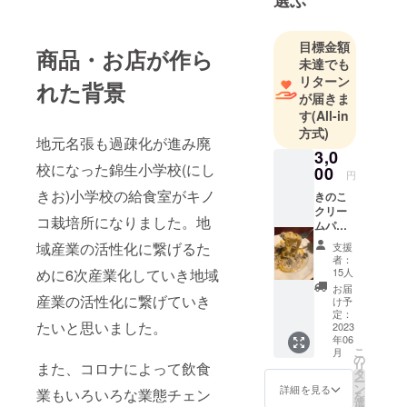
選ぶ
タリアン
🇮🇹レスト
ラン
目標金額
商品・お店が作ら
古民家レス
未達でも
リターン
トランオス
れた背景
が届きま
テリアciaoを
す
(All-in
開店
方式)
地元名張も過疎化が進み廃
お客様のと
3,0
ころに伺っ
校になった錦生小学校(にし
00
円
て料理する
きお)小学校の給食室がキノ
きのこ
出張料理
クリー
コ栽培所になりました。地
サービスも
ムパス
タソー
可能
域産業の活性化に繋げるた
支援
スのレ
者：
日本イタリ
トルト
めに6次産業化していき地域
15人
ア料理協会
食品5個
お届
セット
産業の活性化に繋げていき
の三重県第
け予
定：
たいと思いました。
2023
年06
こ
月
の
また、コロナによって飲食
リ
タ
ー
ン
詳細を見る
業もいろいろな業態チェン
を
選