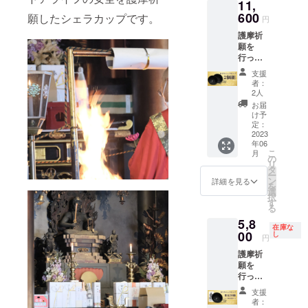
11,
税込・
送料無
600
願したシェラカップです。
円
料
護摩祈
願を
行っ
た、善
支援
光寺ロ
者：
ゴ入り
2人
シェラ
お届
カッ
け予
プ 1個
定：
※限定品
2023
年06
につ
こ
月
き、一
の
リ
般販売
タ
ー
の予定
ン
詳細を見る
を
はあり
選
択
ませ
す
る
ん。 ※
5,8
税込・
在庫な
送料無
00
し
円
料
護摩祈
願を
行っ
た、善
支援
光寺ロ
者：