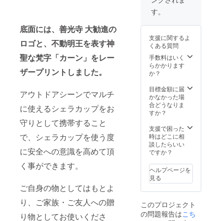
す。
底面には、善光寺 大勧進の
支援に関するよ
ロゴと、不動明王を表す神
くある質問
聖な梵字「カーン」をレー
手数料はいく
らかかります
ザープリントしました。
か？
目標金額に届
アウトドアシーンでマルチ
かなかった場
合どうなりま
に使えるシェラカップをお
すか？
守りとして携帯すること
支援で困った
で、シェラカップを使う度
時はどこに相
談したらいい
に安全への意識を高めて頂
ですか？
く事ができます。
ヘルプページを
見る
ご自身の物としてはもとよ
り、ご家族・ご友人への贈
このプロジェクト
の問題報告は
こち
り物としてお使いくださ