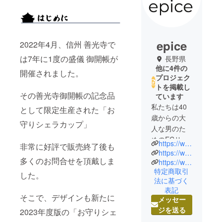
epice
2022年4月、信州 善光寺で
は7年に1度の盛儀 御開帳が
長野県
他に4件の
開催されました。
プロジェク
トを掲載し
その善光寺御開帳の記念品
ています
私たちは40
として限定生産された「お
歳からの大
守りシェラカップ」
人な男のた
めのECサイ
https://www.epice-sun.com
非常に好評で販売終了後も
トOTONA-
https://www.otona-mono.com
多くのお問合せを頂戴しま
MONOを運
https://www.findorbit.jp
特定商取引
営しており
した。
法に基づく
ます。。
表記
ショップオ
そこで、デザインも新たに
メッセー
リジナルの
ジを送る
2023年度版の「お守りシェ
国産アウト