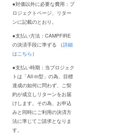
●対価以外に必要な費⽤：プ
ロジェクトページ、リター
ンに記載のとおり。
●⽀払い⽅法：CAMPFIRE
の決済⼿段に準ずる （
詳細
はこちら
）
●⽀払い時期：当プロジェク
トは「All-in型」の為、⽬標
達成の如何に問わず、ご契
約が成⽴しリターンをお届
けします。その為、お申込
みと同時にご利⽤の決済⽅
法に準じてご請求となりま
す。