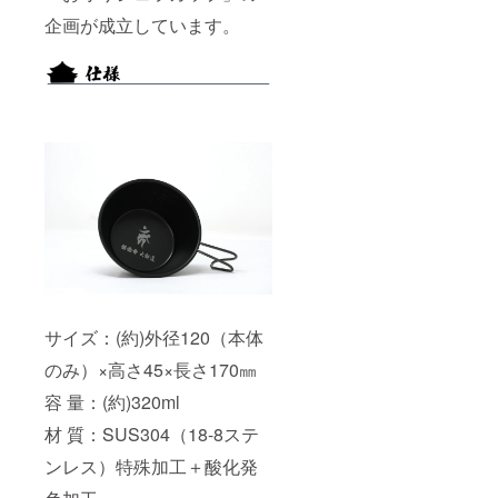
企画が成立しています。
サイズ：(約)外径120（本体
のみ）×高さ45×長さ170㎜
容 量：(約)320ml
材 質：SUS304（18-8ステ
ンレス）特殊加工＋酸化発