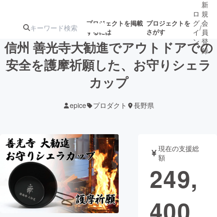
新
ロ
規
グ
会
プロジェクトを掲載
プロジェクトを
/
するには
さがす
イ
員
ン
登
信州 善光寺大勧進でアウトドアでの
録
安全を護摩祈願した、お守りシェラ
カップ
人気のプロ
注目のリ
注目の新着プロ
募集終了が近いプ
もうすぐ公開
ジェクト
ターン
ジェクト
ロジェクト
されます
epice
プロダクト
長野県
アート・写真
音楽
現在の支援総
テクノロジー・ガジェット
ゲーム・サ
額
249,
映像・映画
書籍・雑誌
400
ビジネス・起業
チャレンジ