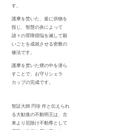
す。
護摩を焚いた、釜に供物を
投じ、智慧の炎によって
諸々の罪障煩悩を滅して願
いごとを成就させる密教の
修法です。
護摩を焚いた煙の中を潜ら
すことで、お守りシェラ
カップの完成です。
智証大師 円珍 作と伝えられ
る大勧進の不動明王は、古
来より厄除け不動尊として