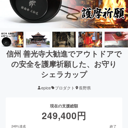
信州 善光寺大勧進でアウトドアで
の安全を護摩祈願した、お守り
シェラカップ
epice
プロダクト
長野県
現在の支援総額
249,400
円
終了
249
%達成