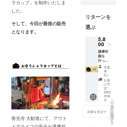
ラカップ」を制作いたしま
ドアギア
Re：NASOV
した。
をはじめ、
リターンを
大人の暮ら
そして、今回が最後の販売
選ぶ
しが豊かに
となります。
なる、厳選
5,8
した商品を
00
円
提案してい
護摩祈
願を
行っ
た、善
支援
光寺ロ
者：
ゴ入り
5人
シェラ
お届
カッ
け予
プ 1個
定：
※限定品
2023
年06
につ
こ
月
き、一
の
リ
般販売
タ
ー
の予定
ン
詳細を見る
を
はあり
選
善光寺 大勧進にて、アウト
択
ませ
す
る
ん。 ※
ドアライフの安全を護摩祈