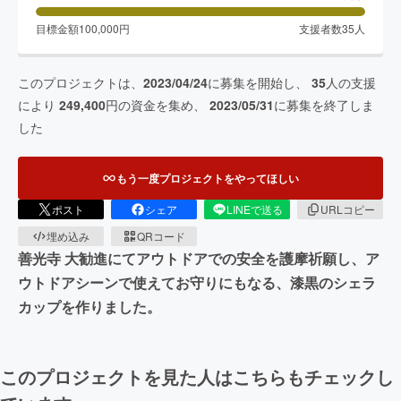
目標金額
100,000
円
支援者数
35
人
このプロジェクトは、
2023/04/24
に募集を開始し、
35
人の支援
により
249,400
円の資金を集め、
2023/05/31
に募集を終了しま
した
もう一度プロジェクトをやってほしい
ポスト
シェア
LINEで送る
URLコピー
埋め込み
QRコード
善光寺 大勧進にてアウトドアでの安全を護摩祈願し、ア
ウトドアシーンで使えてお守りにもなる、漆黒のシェラ
カップを作りました。
このプロジェクトを見た人はこちらもチェックし