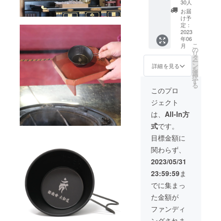
ゴ入り
30人
シェラ
お届
カッ
け予
プ 1個
定：
元三大
2023
年06
師（が
こ
月
んざん
の
リ
だい
タ
ー
し）の
ン
詳細を見る
を
護符
選
択
1枚 ※限
す
る
定品に
このプロ
つき、
ジェクト
一般販
売の予
は、
All-In方
定はあ
式
です。
りませ
ん。 ※
目標金額に
税込・
関わらず、
送料無
料
2023/05/31
23:59:59
ま
でに集まっ
た金額が
ファンディ
ングされま