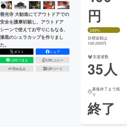
円
まちづくり・地域活性化
善光寺 大勧進にてアウトドアでの
安全を護摩祈願し、アウトドア
CAMPFIRE for Social Good
CAMPFIRE Creation
シーンで使えてお守りにもなる、
249%
CAMPFIREふるさと納税
machi-ya
コミュニティ
漆黒のシェラカップを作りまし
目標金額は
100,000円
た。
ポスト
シェア
支援者数
LINEで送る
URLコピー
35
人
埋め込み
QRコード
募集終了まで残
り
終了