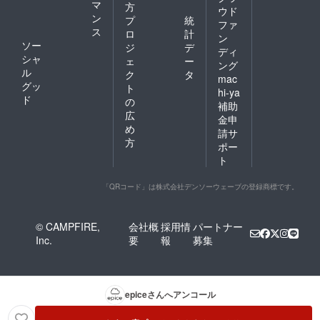
マ
方
ウド
ン
プ
統
ファ
ス
ロ
計
ン
ソー
ジ
デ
ディ
シャ
ェ
ー
ング
ル
ク
タ
mac
グッ
ト
hi-ya
ド
の
補助
広
金申
め
請サ
方
ポー
ト
「QRコード」は株式会社デンソーウェーブの登録商標です。
© CAMPFIRE,
会社概
採用情
パートナー
Inc.
要
報
募集
epice
さんへアンコール