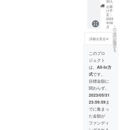
ゴ入り
30人
シェラ
お届
カッ
け予
プ 1個
定：
元三大
2023
年06
師（が
こ
月
んざん
の
リ
だい
タ
ー
し）の
ン
詳細を見る
を
護符
選
択
1枚 ※限
す
る
定品に
このプロ
つき、
ジェクト
一般販
売の予
は、
All-In方
定はあ
式
です。
りませ
ん。 ※
目標金額に
税込・
関わらず、
送料無
料
2023/05/31
23:59:59
ま
でに集まっ
た金額が
ファンディ
ングされま