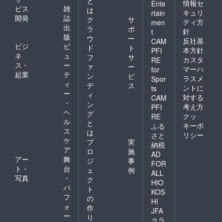
と
情報セ
Ente
ビス
雑
は
キュリ
rtain
開発
誌
ク
サ
ティ方
men
出
ラ
ポ
針
t
版
ウ
ー
反社基
CAM
ビジ
ビ
ド
ト
本方針
PFI
ネ
ュ
フ
サ
カスタ
RE
ス・
ー
ァ
ー
マーハ
for
起業
テ
ン
ビ
ラスメ
Spor
ィ
デ
ス
ントに
ts
ー
ィ
対する
CAM
・
ン
考え方
PFI
ヘ
グ
クッ
RE
ル
と
キーポ
ふる
ス
は
リシー
さと
ケ
プ
実
納税
ア
ロ
施
AD
アー
舞
ジ
事
FOR
ト・
台
ェ
例
ALL
写真
・
ク
HIO
パ
ト
KOS
フ
の
HI
ォ
作
JFA
ー
り
クラ