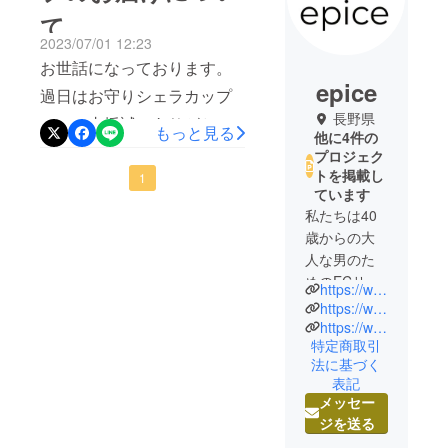
て
2023/07/01 12:23
お世話になっております。
epice
過日はお守りシェラカップ
長野県
へのご支援誠にありがとう
もっと見る
他に4件の
ございました。また、お届
プロジェク
トを掲載し
けが遅れてしまい本当に申
1
ています
し訳ございません。お守り
私たちは40
シェラカップの準備が整い
歳からの大
人な男のた
ましたので、明日出荷させ
めのECサイ
https://www.epice-sun.com
ていただきます。お届け完
トOTONA-
https://www.otona-mono.com
了まで、よろしくお願いい
MONOを運
https://www.findorbit.jp
特定商取引
たします。
営しており
法に基づく
ます。。
表記
ショップオ
メッセー
リジナルの
ジを送る
国産アウト