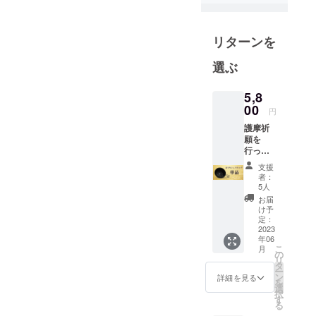
ドアギア
Re：NASOV
をはじめ、
リターンを
大人の暮ら
選ぶ
しが豊かに
なる、厳選
5,8
した商品を
00
円
提案してい
護摩祈
願を
行っ
た、善
支援
光寺ロ
者：
ゴ入り
5人
シェラ
お届
カッ
け予
プ 1個
定：
※限定品
2023
年06
につ
こ
月
き、一
の
リ
般販売
タ
ー
の予定
ン
詳細を見る
を
はあり
選
択
ませ
す
る
ん。 ※