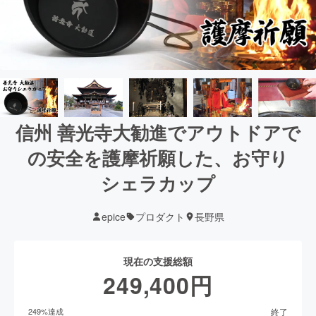
信州 善光寺大勧進でアウトドアで
の安全を護摩祈願した、お守り
シェラカップ
epice
プロダクト
長野県
現在の支援総額
249,400
円
終了
249
%達成