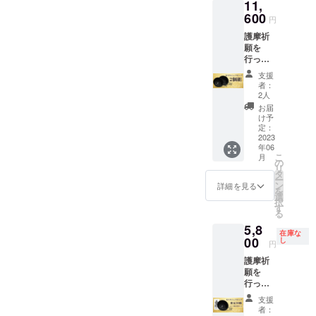
11,
税込・
送料無
600
円
料
護摩祈
願を
行っ
た、善
支援
光寺ロ
者：
ゴ入り
2人
シェラ
お届
カッ
け予
プ 1個
定：
※限定品
2023
年06
につ
こ
月
き、一
の
リ
般販売
タ
ー
の予定
ン
詳細を見る
を
はあり
選
択
ませ
す
る
ん。 ※
5,8
税込・
在庫な
送料無
00
し
円
料
護摩祈
願を
行っ
た、善
支援
光寺ロ
者：