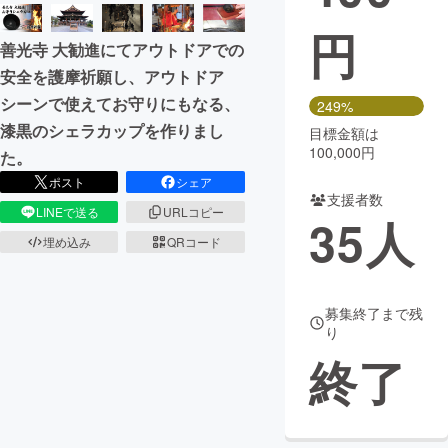
円
まちづくり・地域活性化
善光寺 大勧進にてアウトドアでの
安全を護摩祈願し、アウトドア
CAMPFIRE for Social Good
CAMPFIRE Creation
シーンで使えてお守りにもなる、
249%
CAMPFIREふるさと納税
machi-ya
コミュニティ
漆黒のシェラカップを作りまし
目標金額は
100,000円
た。
ポスト
シェア
支援者数
LINEで送る
URLコピー
35
人
埋め込み
QRコード
募集終了まで残
り
終了