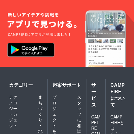
カテゴリー
起案サポート
サ
CAMP
ー
FIRE
テク
ま
プ
ス
ビ
につい
ノロ
ち
ロ
タ
ス
て
ジー
づ
ジ
ッ
・ガ
く
ェ
フ
CAM
CAMP
ジェ
り
ク
に
PFI
FIREと
ット
・
ト
相
RE
は
地
を
談
CAM
あんし