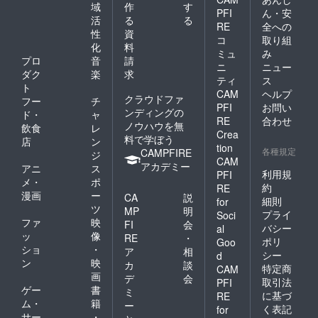
域
作
す
PFI
ん・安
活
る
る
RE
全への
性
資
コ
取り組
化
料
ミュ
み
プロ
音
請
ニ
ニュー
ダク
楽
求
ティ
ス
ト
CAM
ヘルプ
クラウドファ
フー
チ
PFI
お問い
ンディングの
ド・
ャ
RE
合わせ
ノウハウを無
飲食
レ
Crea
料で学ぼう
店
ン
tion
各種規定
CAMPFIRE
ジ
CAM
アカデミー
アニ
ス
利用規
PFI
メ・
ポ
約
RE
漫画
ー
CA
説
細則
for
ツ
MP
明
プライ
Soci
ファ
映
FI
会
バシー
al
ッ
像
RE
・
ポリ
Goo
ショ
・
ア
相
シー
d
ン
映
カ
談
特定商
CAM
画
デ
会
取引法
PFI
ゲー
書
ミ
に基づ
RE
ム・
籍
ー
く表記
for
サー
・