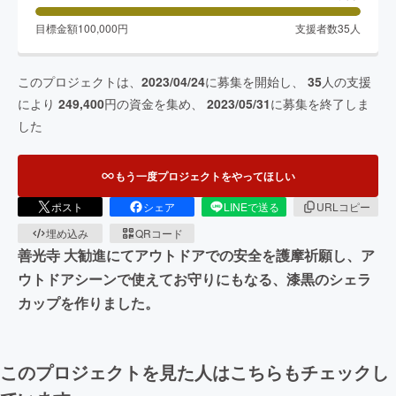
目標金額
100,000
円
支援者数
35
人
このプロジェクトは、
2023/04/24
に募集を開始し、
35
人の支援
により
249,400
円の資金を集め、
2023/05/31
に募集を終了しま
した
もう一度プロジェクトをやってほしい
ポスト
シェア
LINEで送る
URLコピー
埋め込み
QRコード
善光寺 大勧進にてアウトドアでの安全を護摩祈願し、ア
ウトドアシーンで使えてお守りにもなる、漆黒のシェラ
カップを作りました。
このプロジェクトを見た人はこちらもチェックし