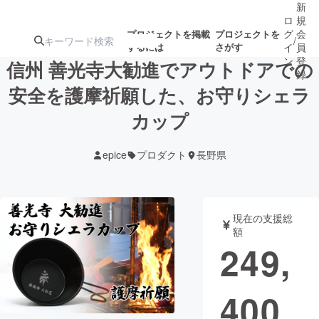
新
ロ
規
グ
会
プロジェクトを掲載
プロジェクトを
/
するには
さがす
イ
員
ン
登
信州 善光寺大勧進でアウトドアでの
録
安全を護摩祈願した、お守りシェラ
カップ
人気のプロ
注目のリ
注目の新着プロ
募集終了が近いプ
もうすぐ公開
ジェクト
ターン
ジェクト
ロジェクト
されます
epice
プロダクト
長野県
アート・写真
音楽
現在の支援総
テクノロジー・ガジェット
ゲーム・サ
額
249,
映像・映画
書籍・雑誌
400
ビジネス・起業
チャレンジ