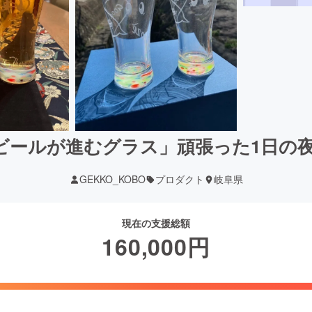
ビールが進むグラス」頑張った1日の
GEKKO_KOBO
プロダクト
岐阜県
現在の支援総額
160,000
円