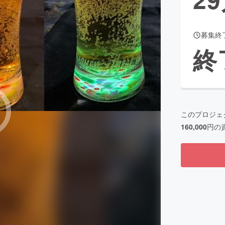
募集終
CAMPFIRE for Social Good
CAMPFIRE Creation
終
CAMPFIREふるさと納税
machi-ya
コミュニティ
このプロジェ
160,000
円の