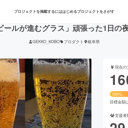
プロジェクトを掲載するには
はじめる
プロジェクトをさがす
ビールが進むグラス」頑張った1日の
GEKKO_KOBO
プロダクト
岐阜県
注目のリターン
注目の新着プロジェクト
募集終了が近いプロジェクト
も
現在の
音楽
舞台・パフォーマンス
16
ゲーム・サービス開発
フード・飲食店
160%
書籍・雑誌出版
アニメ・漫画
目標金額は1
支援者
チャレンジ
ビューティー・ヘルスケ
29