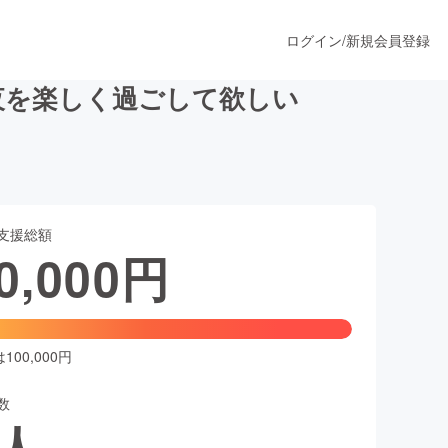
ログイン
/
新規会員登録
夜を楽しく過ごして欲しい
うすぐ公開されます
支援総額
プロダクト
0,000
円
ファッション
スポーツ
00,000円
数
ア
ソーシャルグッド
人