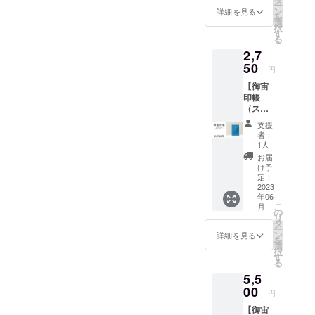
方に用
ー
認作業を行っております
テッ
す。
ン
意し
詳細を見る
を
させていただきます。皆様
カーx1
（御宙
選
た、オ
が、万が一破損などがあり
択
枚』 御
印帳
す
リジナ
のご支援、ご協力によりプ
る
宙印帳
縦
ルス
ましたら、ご遠慮なくお申
2,7
（ダー
162mm
テッ
ロジェクトが成功しました
クブ
し付けください。新しい物
50
x 横112
カーで
円
ルー）
こと、感謝申し上げま
ｍｍ x
す。 宇
と交換いたします。★「い
【御宙
とオリ
厚さ140
宙と人
す。 最終的な支援総額：
印帳
ジナル
ｍｍ
をつな
しがき島 星ノ海プラネタ
（スカ
ステッ
重さ約
いで、
529000 支援者数：135ク
イブ
カーの
150g）
感動を
リウム」が特別協賛団体
支援
ルー）
セット
（オリ
届けた
者：
ラウドファンディングの終
】 『御
です。
に 「御宙印帳」プロジェ
ジナル
1人
い、幸
宙印帳
（御宙
了が、「御宙印帳」プロ
ステッ
せに
お届
クトに石垣島にある「いし
（スカ
印帳
カー
け予
なって
ジェクトのスタートライン
イブ
縦
定：
縦
欲し
がき島 星ノ海プラネタリ
ルー）
2023
162mm
50mm
い。そ
だと思っております。人生
年06
ｘ1冊
x 横112
x 横
んな想
ウム」様が特別協賛として
こ
月
+オリジ
ｍｍ x
の
70mm
いに共
初のクラウドファンディン
リ
ナルス
厚さ140
手を挙げてくださいまし
タ
） ※蛇
感して
ー
テッ
ｍｍ
グ、初めてみると「あっと
ン
腹式40
詳細を見る
頂けた
を
た。今後皆様には、「いし
カーx1
重さ約
選
か所朱
方に手
択
いう間」に最終日を迎えて
枚』 御
150g）
す
印可能
軽に参
がき島 星ノ海プラネタリ
る
宙印帳
（オリ
※表面保
加でき
いました。クラウドファン
5,5
（スカ
ジナル
護用透
る返礼
ウム」 にて行われるイベン
イブ
00
ステッ
明ビ
品で
ディング期間中は本当に目
円
ルー）
カー
ト等の情報をお届けしたい
ニール
す。
【御宙
とオリ
縦
標達成するかどうか、不安
カバー