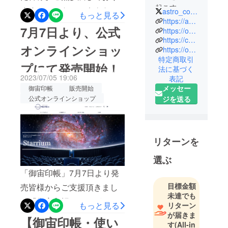
起こす」こ
ます。アストロコネクトの
astro_connect
もっと見る
とをミッ
https://astro-connect.com/
荒井です。御宙印帳クラウ
7月7日より、公式
ションに、
https://onlineplane.astro-connect.com/
ドファンディングの際に
https://camp-fire.jp/projects/739097/preview
個人・法人
オンラインショッ
https://onlineplane.official.ec/
に関わら
は、皆様からのご支援・ご
特定商取引
ず、様々な
プにて発売開始！
声援の程誠にありがとうご
法に基づく
宇宙関連の
2023/07/05 19:06
表記
ざいました。このたび、日
イベント企
メッセー
御宙印帳
販売開始
本の宇宙開発をもっと身近
画・運営
公式オンラインショップ
ジを送る
や、オリジ
に感じて頂こうと思い「ロ
ナル商品開
ケットアクリルスタンド」
発を行い、
のクラウドファンディング
リターンを
人々に宇宙
を開始いたします。近年多
の魅力を伝
選ぶ
え、驚きと
くのロケットが打ち上るよ
「御宙印帳」7月7日より発
感動を広げ
うになりましたが、その姿
目標金額
売皆様からご支援頂きまし
るために、
を見る機会はかなり限られ
未達でも
2019年に設
た「御宙印帳」ですが、7月
もっと見る
リターン
立しまし
ています。そこで少しでも
7日「七夕」の日に、発売開
が届きま
【御宙印帳・使い
た。
宇宙開発を身近に感じて頂
す
(All-in