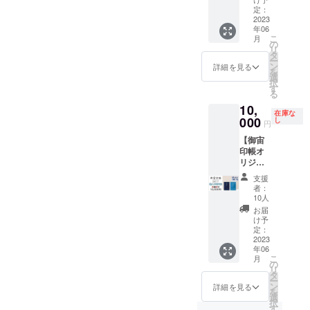
カー
小さい
害物が
同じ大
きさで
『御宙
クブ
定：
縦
サイズ
あると
きさで
す。
印帳
2023
ルー）
50mm
の御朱
影に
す。
（オリ
年06
（ダー
と（ス
x 横
印帳と
なって
（オリ
ジナル
こ
月
クブ
カイブ
の
70mm
同じ大
しまう
ジナル
ステッ
リ
ルー）
ルー）
タ
） ※蛇
きさで
場合が
ステッ
カー
ー
（スカ
の２冊
ン
腹式40
詳細を見る
す。
ありま
カー
縦
を
イブ
セット
選
か所朱
す ・実
縦
50mm
択
ルー）
と、オ
す
印可能
施時に
50mm
x 横
る
ｘ各1冊
リジナ
※表面保
普通乗
x 横
70mm
10,
+オリジ
ルス
護用透
在庫な
用車１
70mm
） （人
ナルス
000
テッ
し
明ビ
円
台（全
） （人
工衛星
テッ
カーの
ニール
長4,600
工衛星
かる
【御宙
カーx1
早期割
カバー
㎜×幅
かる
た 読
印帳オ
枚 数
引・数
付 ※数
1,840㎜
た 読
札、取
リジナ
量限定
量限定
量限
×全高
札、取
札合計
ル+人工
割引
セット
定 20
支援
1,720
札合計
50枚）
衛星か
セッ
です。
セット
者：
㎜）の
50枚）
◆オン
るた】
ト』 御
（御宙
10人
小さい
駐車ス
◆天井
ライン
『御宙
宙印帳
印帳
サイズ
お届
ペース
プラネ
プラネ
印帳
（ダー
縦
け予
の御朱
が必要
タリウ
タリウ
（ダー
クブ
定：
162mm
印帳と
となり
ム実施
ム番組
クブ
2023
ルー）
x 横112
同じ大
ます ・
に必要
エンド
年06
ルー）
と（ス
ｍｍ x
きさで
こ
開催地
な条件
ロール
月
（スカ
カイブ
の
厚さ140
す。
リ
域に
・部屋
へのお
イブ
ルー）
タ
ｍｍ
ー
よって
のサイ
名前掲
ルー）
の２冊
ン
重さ約
詳細を見る
を
は別途
ズは6畳
載 ・
ｘ各1冊
セット
選
150g）
択
交通費
以上～
備考欄
+オリジ
と、オ
す
（オリ