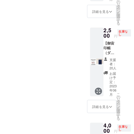
（スカ
早期割
の
サイズ
た」、
テッ
リ
イブ
引・数
タ
の御朱
いつも
カー、
ー
ルー）
量限定
ン
印帳と
の場所
人工衛
詳細を見る
を
x1冊+オ
品で
選
同じ大
がプラ
星かる
択
リジナ
す。
す
きさで
ネタリ
た、天
る
ルス
（御宙
す。
ウムに
井プラ
2,5
テッ
印帳
（オリ
なる
ネタリ
在庫な
カーx1
00
縦
し
ジナル
「天井
ウムの
円
枚・早
162mm
ステッ
プラネ
出張投
【御宙
期割引
x 横112
カー
タリウ
影サー
印帳
限定
ｍｍ x
縦
ム」と
ビスの
（ダー
品』 御
厚さ140
50mm
のセッ
セット
クブ
宙印帳
ｍｍ
x 横
トで
です。
支援
ルー）
（スカ
重さ約
70mm
す。
宇宙を
者：
・数量
イブ
150g）
20人
） （人
「天井
巡る楽
限定割
ルー）
（オリ
工衛星
プラネ
しみ
お届
引】
とオリ
ジナル
け予
かる
タリウ
と、ご
『御宙
ジナル
定：
ステッ
た 読
ム」の
家族や
印帳
2023
ステッ
カー
札、取
番組
仲間が
年06
（ダー
カーの
縦
札合計
は、完
集まっ
こ
月
クブ
早期割
の
50mm
50枚）
全オリ
た時に
リ
ルー）
引・数
タ
x 横
◆天井
ジナル
宇宙を
ー
x1冊+オ
量限定
ン
70mm
詳細を見る
プラネ
のプラ
楽しむ
を
リジナ
品で
選
） ※蛇
タリウ
イベー
ことが
択
ルス
す。
す
腹式40
ム実施
ト番組
できる
る
テッ
（御宙
か所朱
に必要
をご用
「人工
4,0
カーx1
印帳
印可能
な条件
意いた
衛星か
在庫な
枚・数
00
縦
し
※表面保
・部屋
しま
る
円