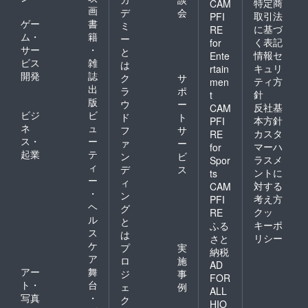
特定商
CAM
画
デ
会
取引法
PFI
ゲー
書
ミ
に基づ
RE
ム・
籍
ー
く表記
for
サー
・
と
情報セ
Ente
ビス
雑
は
キュリ
rtain
開発
誌
ク
サ
ティ方
men
出
ラ
ポ
針
t
版
ウ
ー
反社基
CAM
ビジ
ビ
ド
ト
本方針
PFI
ネ
ュ
フ
サ
カスタ
RE
ス・
ー
ァ
ー
マーハ
for
起業
テ
ン
ビ
ラスメ
Spor
ィ
デ
ス
ントに
ts
ー
ィ
対する
CAM
・
ン
考え方
PFI
ヘ
グ
クッ
RE
ル
と
キーポ
ふる
ス
は
リシー
さと
ケ
プ
実
納税
ア
ロ
施
AD
アー
舞
ジ
事
FOR
ト・
台
ェ
例
ALL
写真
・
ク
HIO