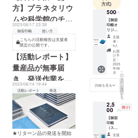
始となります。当面は、公
方式)
方】プラネタリウ
こうと「ロケットアクリル
大人はも
式オンラインショップ
500
円
スタンド」クラウドファン
ちろん、夢
ムや科学館のチ
「Starrium（スターリウ
【御宙
や希望にあ
ディングを4月21日より開始
2023/06/17 23:38
印帳オ
ム）」からの販売となりま
ケットをスクラッ
ふれた子ど
リジナ
御宙印帳
使い方
いたします。「H3ロケット
ルス
す。また「御宙印帳」発売
もたちに、
支援
プ！
こちらの活動報告は支援者
テッ
試作機応援サポーター」を
者：
驚きや感動
開始を記念して、公式オン
カー】
限定の公開です。
4人
務めたこともあり、今回は
を届けるた
『御宙
お届
ラインショップでは、「人
【活動レポート】
印帳★
け予
めに、小さ
JAXA商品化許諾申請および
オリジ
定：
工衛星かるた」を20％OFF
なことから
ナルス
2023
量産品が無事届
「JAXA LABEL DESIGN」
年06
テッ
にてご購入できる「御宙印
一歩ずつ、
こ
月
カーx1
申請を行い許諾を頂きまし
の
き、発送作業を始
「宇宙」に
リ
帳発売開始記念セール」も
枚』
タ
ー
関する事業
た。これにより「ロケット
2023/06/14 19:44
（オリ
ン
詳細を見る
開催しております。あわせ
めました！
を
ジナル
を進めてま
選
活動レポート
発送
アクリルスタンド」の台座
択
ステッ
す
てご利用ください。公式オ
いります。
る
カー
には「JAXA LABEL
2,5
縦
ンラインショップ
残り1
50mm
00
DESIGN」のロゴが入った
円
「Starrium（スターリウ
x 横
物を皆様のお手元にお届け
【御宙
70mm
ム）」
印帳
） 御宙
する準備ができました。つ
（スカ
印帳ロ
https://onlineplane.official.ec
★リターン品の発送を開始
イブ
ゴを、
きましては、不躾なお願い
支援
ルー）