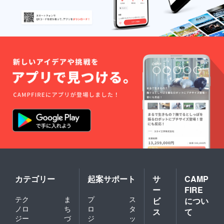
番組内
れた場
きさで
容は、
合はご
す。
事前に
了承く
ご要望
ださい
を伺い
※
作成い
アーカ
たしま
イブ動
す ※天
画は少
井プラ
なくと
ネタリ
も掲載
ウム開
後１年
催有効
間は残
期限
します
は、
※蛇腹式
2023年
40か所
6月から
朱印可
１年で
能 ※表
す こち
面保護
らの返
用透明
礼品を
ビニー
ご選択
ルカ
頂いた
バー付
カテゴリー
起案サポート
サ
CAMP
場合、
◆備考
天井プ
欄への
ー
FIRE
ラネタ
記載事
テク
ま
プ
ス
ビ
につい
リウム
項 ・
ノロ
ち
ロ
タ
ス
て
実施時
番組エ
ジー
づ
ジ
ッ
に、普
ンド