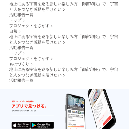
のご連
蛇腹式
くださ
ジナル
地上にある宇宙を巡る新しい楽しみ方「御宙印帳」で、宇宙
絡をお
40か所
い。
ステッ
と人をつなぎ感動を届けたい
>
願いい
朱印可
・
カー
活動報告一覧
たしま
能 ※表
YouTub
縦
トップ
>
す。
面保護
eライブ
50mm
用透明
配信時
プロジェクトをさがす
>
x 横
ビニー
に掲載
自然
>
70mm
ルカ
し、
） （人
地上にある宇宙を巡る新しい楽しみ方「御宙印帳」で、宇宙
バー付
アーカ
工衛星
と人をつなぎ感動を届けたい
>
※天井プ
イブは
かる
活動報告一覧
ラネタ
その後
た 読
トップ
>
リウム
継続し
札、取
の日時
て
プロジェクトをさがす
>
札合計
は、別
YouTub
50枚）
ものづくり
>
途調整
e上に残
※蛇腹式
地上にある宇宙を巡る新しい楽しみ方「御宙印帳」で、宇宙
させて
りま
40か所
と人をつなぎ感動を届けたい
>
頂きま
す。
朱印可
活動報告一覧
す ※天
能 ※表
井プラ
※YouTu
面保護
ネタリ
be側の
用透明
ウムの
トラブ
ビニー
投影時
ル等不
ルカ
間は約1
測の事
バー付
時間で
態によ
小さい
す ※天
りアー
サイズ
井プラ
カイブ
の御朱
ネタリ
動画が
印帳と
ウムの
削除さ
同じ大