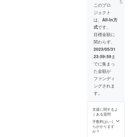
る
が発生
学校の
に希望
ナルス
リジナ
ジナル
このプロ
いたし
教室位
するお
テッ
ルス
ステッ
ます ※
のサイ
名前を
ジェクト
カーx1
テッ
カー
蛇腹式
ズまで
お書き
枚+人工
カーの
縦
は、
All-In方
40か所
・天井
くださ
衛星か
数量限
50mm
朱印可
の高さ
い ・
式
です。
るたx1
定割引
x 横
能 ※表
は２ｍ
ご支援
セッ
セット
70mm
目標金額に
面保護
以上７
頂きま
ト』 御
です。
） ※蛇
用透明
ｍ以下
した方
関わらず、
宙印帳
（御宙
腹式40
ビニー
・コン
のお名
（ダー
印帳
か所朱
2023/05/31
ルカ
セント
前、所
クブ
縦
印可能
バー付
を１つ
属団体
23:59:59
ま
ルー）
162mm
※表面保
※天井プ
お借り
のお名
と（ス
x 横112
護用透
でに集まっ
ラネタ
します
前の掲
カイブ
ｍｍ x
明ビ
リウム
・可能
載を想
た金額が
ルー）
厚さ140
ニール
の日時
な限り
定して
の２冊
ｍｍ
カバー
ファンディ
は、別
部屋が
おりま
セット
重さ約
付 小さ
途調整
暗くな
す。
ングされま
と、オ
150g）
いサイ
させて
るのが
・ロ
リジナ
（オリ
ズの御
す。
頂きま
理想で
ゴの場
ルス
ジナル
朱印帳
す ※天
す ・
合、画
テッ
ステッ
と同じ
井プラ
テーブ
像デー
カー、
カー
大きさ
支援に関するよ
ネタリ
ルなど
タをご
人工衛
縦
です。
くある質問
ウムの
の背の
用意頂
星かる
50mm
投影時
高い障
けまし
たの
x 横
手数料はいく
間は約1
害物が
たら掲
セット
70mm
らかかります
時間で
あると
載する
です。
） ※蛇
か？
す ※天
影に
ことが
宇宙を
腹式40