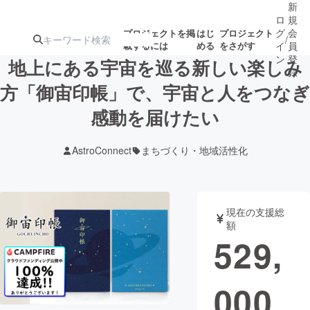
新
ロ
規
グ
会
プロジェクトを掲
はじ
プロジェクト
/
載するには
める
をさがす
イ
員
ン
登
地上にある宇宙を巡る新しい楽しみ
録
方「御宙印帳」で、宇宙と人をつなぎ
感動を届けたい
人気のプロ
注目のリ
注目の新着プロ
募集終了が近いプ
もうすぐ公開
ジェクト
ターン
ジェクト
ロジェクト
されます
AstroConnect
まちづくり・地域活性化
アート・写真
音楽
現在の支援総
テクノロジー・ガジェット
ゲーム・サ
額
529,
映像・映画
書籍・雑誌
000
ビジネス・起業
チャレンジ