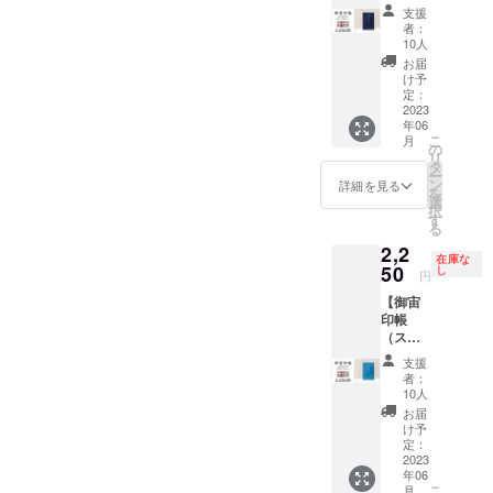
クブ
「人工
テッ
カーx1
支援
ルー）
衛星か
カー、
枚+人工
者：
・早期
る
人工衛
衛星か
10人
割引数
た」、
星かる
るたx1
お届
量限
いつも
た、天
セット
け予
定】
の場所
井プラ
+オンラ
定：
『御宙
2023
がプラ
ネタリ
インプ
年06
印帳
ネタリ
ウムの
ラネタ
こ
月
（ダー
ウムに
出張投
リウム
の
リ
クブ
なる
影サー
番組エ
タ
ー
ルー）
「天井
ビスの
ンド
ン
詳細を見る
を
x1冊+オ
プラネ
セット
ロール
選
択
リジナ
タリウ
です。
へのお
す
る
ルス
ム」と
宇宙を
名前の
2,2
テッ
のセッ
巡る楽
掲載』
在庫な
カーx1
50
トで
しみ
御宙印
し
円
枚・早
す。
と、ご
帳
【御宙
期割引
（御宙
家族や
（ダー
印帳
限定
印帳
仲間が
クブ
（スカ
品』 御
縦
集まっ
ルー）
イブ
宙印帳
162mm
た時に
と（ス
支援
ルー）
（ダー
x 横112
宇宙を
カイブ
者：
・早期
クブ
ｍｍ x
楽しむ
ルー）
10人
割引数
ルー）
厚さ140
ことが
の２冊
お届
量限
とオリ
ｍｍ
できる
セット
け予
定】
ジナル
定：
重さ約
「人工
と、オ
『御宙
2023
ステッ
150g）
衛星か
リジナ
年06
印帳
カーの
小さい
る
ルス
こ
月