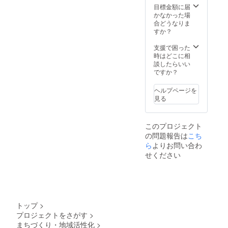
井プラ
なって
できま
巡る楽
か所朱
目標金額に届
ネタリ
しまう
す。
しみ
印可能
かなかった場
ウム開
場合が
・長
と、ご
※表面保
合どうなりま
催有効
ありま
文及び
家族や
護用透
すか？
期限
す ・実
メッ
仲間が
明ビ
は、
施時に
セージ
集まっ
ニール
支援で困った
2023年
普通乗
性のあ
た時に
カバー
時はどこに相
6月から
用車１
る文書
宇宙を
付 小さ
談したらいい
１年で
台（全
の掲載
楽しむ
いサイ
ですか？
す こち
長4,600
は出来
ことが
ズの御
らの返
㎜×幅
ませ
できる
朱印帳
ヘルプページを
礼品を
1,840㎜
ん。ご
「人工
と同じ
見る
ご選択
×全高
了承く
衛星か
大きさ
頂いた
1,720
ださ
るた」
です。
場合、
㎜）の
い。
との
このプロジェクト
天井プ
駐車ス
・政
セット
ラネタ
ペース
党名、
の問題報告は
こち
です。
リウム
が必要
政治主
（御宙
ら
よりお問い合わ
実施時
となり
張を含
印帳
せください
に、普
ます ・
むも
縦
通乗用
開催地
の、公
162mm
車１台
域に
序良俗
x 横112
を駐車
よって
に反す
ｍｍ x
できる
は別途
るもの
厚さ140
場所の
交通費
は記載
ｍｍ
トップ
>
確保
が発生
できま
重さ約
プロジェクトをさがす
>
と、そ
いたし
せん。
150g）
の場所
ます ※
ご了承
まちづくり・地域活性化
>
（オリ