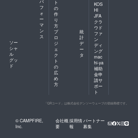
パ
ト
KOS
フ
の
HI
ォ
作
JFA
ー
り
クラ
マ
方
ウド
ン
プ
統
ファ
ス
ロ
計
ン
ソー
ジ
デ
ディ
シャ
ェ
ー
ング
ル
ク
タ
mac
グッ
ト
hi-ya
ド
の
補助
広
金申
め
請サ
方
ポー
ト
「QRコード」は株式会社デンソーウェーブの登録商標です。
© CAMPFIRE,
会社概
採用情
パートナー
Inc.
要
報
募集