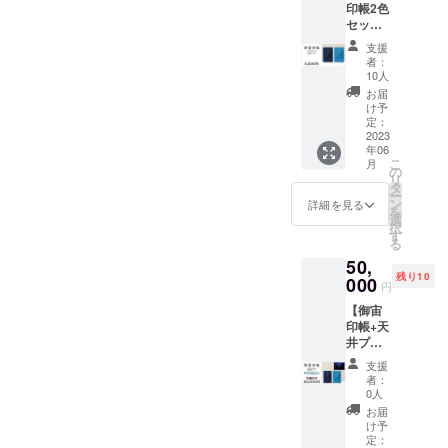
design
印帳2色
と思います。「御宙印帳」
ジナル
50mm
付 ※数
：39 ※
セッ
な思いが強かった気がしま
ステッ
x 横
量限
サイズ
が皆様のお手元に届いた後
ト】
カーの
70mm
定 20
はデザ
支援
す。ですが、ご支援くだ
『御宙
セット
） ※蛇
セット
者：
インサ
も、「地上にある宇宙」の
印帳
です。
腹式40
10人
小さい
イズで
さった皆様からの暖かいお
（ダー
（御宙
か所朱
情報発信など、皆様と宇宙
サイズ
お届
す。完
クブ
印帳
印可能
け予
言葉のおかげで、前を向い
の御朱
成サイ
ルー）
とが出会えるきっかけをお
縦
定：
※表面保
印帳と
ズは印
（スカ
2023
てプロジェクトに取り組む
162mm
護用透
同じ大
刷のバ
届け続けたいと思いますの
年06
イブ
x 横112
明ビ
きさで
ラツキ
こ
月
ことが出来ました。ご支援
ルー）
ｍｍ x
の
ニール
す。
により
で、引き続きよろしくお願
リ
ｘ各1冊
厚さ140
タ
カバー
若干変
くださった皆様には、本当
ー
+オリジ
ｍｍ
ン
付 小さ
詳細を見る
いいたします。アストロコ
わる場
を
ナルス
重さ約
選
いサイ
に深く感謝いたしておりま
合があ
択
テッ
ネクト 荒井
150g）
す
ズの御
りま
る
カーx1
す。皆様のご支援、ご声援
（オリ
朱印帳
す。ご
50,
枚』 御
ジナル
と同じ
了承く
を無駄にしないように、こ
残り10
宙印帳
000
ステッ
大きさ
円
ださ
（ダー
カー
です。
い。
のプロジェクトを成功さ
【御宙
クブ
縦
印帳+天
ルー）
50mm
せ、継続することで、少し
井プラ
と（ス
x 横
ネタリ
カイブ
でも多くの方に宇宙とつな
70mm
支援
ウム】
ルー）
） ※蛇
者：
がるきっかけを提供し、感
『御宙
の２冊
腹式40
0人
印帳
セット
か所朱
お届
動を届けることができるよ
（ダー
と、オ
印可能
け予
クブ
リジナ
定：
※表面保
う努めてまいりますので、