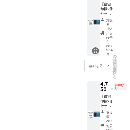
量限定
162mm
護用透
のサイ
す。 ご
た」、
【御宙
割引
x 横112
明ビ
ズは6畳
家族が
オンラ
印帳2冊
品』 御
ｍｍ x
ニール
以上～
生れた
インプ
セッ
宙印帳
厚さ140
カバー
学校の
日の星
ラネタ
ト・早
（ダー
ｍｍ
付 ※数
教室位
空や記
リウム
支援
割数量
クブ
重さ約
量限
者：
のサイ
念日の
番組の
限定
ルー）
150g）
10人
定 10
ズまで
星空な
エンド
セッ
とオリ
（オリ
セット
お届
・天井
ど、ご
ロール
ト】
ジナル
ジナル
け予
小さい
の高さ
要望に
へお名
『御宙
ステッ
定：
ステッ
サイズ
は２ｍ
沿った
前を記
印帳
2023
カーの
カー
の御朱
以上７
番組を
載いた
年06
（ダー
数量限
縦
印帳と
ｍ以下
ご用意
しま
こ
月
クブ
定割引
の
50mm
同じ大
・コン
いたし
す。
リ
ルー）
品で
タ
x 横
きさで
セント
ます。
（御宙
ー
（スカ
す。
ン
70mm
詳細を見る
す。
を１つ
（御宙
印帳
を
イブ
（御宙
選
） ※蛇
お借り
印帳
縦
択
ルー）
印帳
す
腹式40
します
縦
162mm
る
ｘ各1冊
縦
か所朱
・可能
162mm
x 横112
4,7
+オリジ
162mm
印可能
な限り
x 横112
ｍｍ x
在庫な
ナルス
50
x 横112
し
※表面保
円
部屋が
ｍｍ x
厚さ140
テッ
ｍｍ x
護用透
暗くな
厚さ140
ｍｍ
【御宙
カーx1
厚さ140
明ビ
るのが
ｍｍ
重さ約
印帳2冊
枚・早
ｍｍ
ニール
理想で
重さ約
150g）
セッ
期割引
重さ約
カバー
す ・
150g）
小さい
ト・数
限定
150g）
付 ※数
支援
テーブ
小さい
サイズ
量限定
セッ
（オリ
量限
者：
ルなど
サイズ
の御朱
割引
ト』 御
ジナル
20人
定 10
の背の
の御朱
印帳と
セッ
宙印帳
ステッ
セット
お届
高い障
印帳と
同じ大
ト】
（ダー
け予