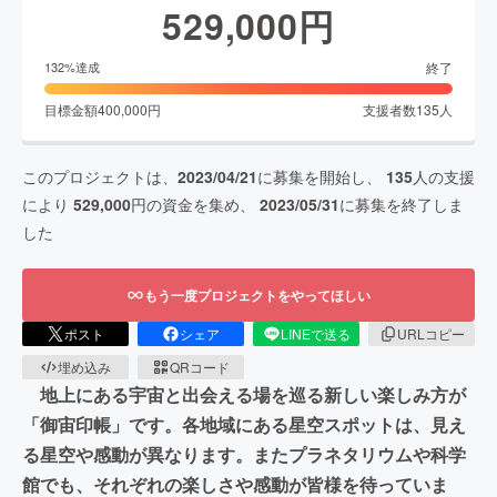
529,000
円
終了
132
%達成
目標金額
400,000
円
支援者数
135
人
このプロジェクトは、
2023/04/21
に募集を開始し、
135
人の支援
により
529,000
円の資金を集め、
2023/05/31
に募集を終了しま
した
もう一度プロジェクトをやってほしい
ポスト
シェア
LINEで送る
URLコピー
埋め込み
QRコード
地上にある宇宙と出会える場を巡る新しい楽しみ方が
「御宙印帳」です。各地域にある星空スポットは、見え
る星空や感動が異なります。またプラネタリウムや科学
館でも、それぞれの楽しさや感動が皆様を待っていま