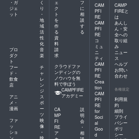
通乗用
ロール
・ガ
く
ェ
フ
CAM
CAMP
車１台
に掲載
ジェ
り
ク
に
PFI
FIREと
を駐車
した
ット
・
ト
相
RE
は
できる
い、希
地
を
談
場所の
望する
CAM
あんし
域
作
す
確保
お名前
PFI
ん・安
活
る
る
と、そ
RE
全への
の場所
性
資
コ
取り組
のご連
化
料
ミュ
み
絡をお
プロ
音
請
願いい
ニ
ニュー
ダク
楽
求
たしま
ティ
ス
ト
す。
CAM
ヘルプ
クラウドファ
フー
チ
PFI
お問い
ンディングの
ド・
ャ
RE
合わせ
ノウハウを無
飲食
レ
Crea
料で学ぼう
店
ン
tion
各種規定
CAMPFIRE
ジ
CAM
アカデミー
アニ
ス
利用規
PFI
メ・
ポ
約
RE
漫画
ー
CA
説
細則
for
ツ
MP
明
プライ
Soci
ファ
映
FI
会
バシー
al
ッ
像
RE
・
ポリ
Goo
ショ
・
ア
相
シー
d
ン
映
カ
談