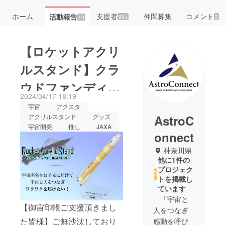
ホーム
支援者
仲間募集
コメント
活動報告
99+
2
10
【ロケットアクリ
ルスタンド】クラ
ウドファンディン
2024/04/17 18:19
グを開始します！
宇宙
アクスタ
AstroC
アクリルスタンド
グッズ
宇宙開発
推し
JAXA
onnect
神奈川県
他に1件の
プロジェク
トを掲載し
ています
「宇宙と
【御宙印帳ご支援頂きまし
人をつなぎ
た皆様】ご無沙汰しており
感動を呼び