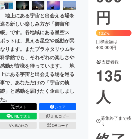
円
まちづくり・地域活性化
地上にある宇宙と出会える場を
巡る新しい楽しみ方が「御宙印
CAMPFIRE for Social Good
CAMPFIRE Creation
帳」です。各地域にある星空ス
132%
CAMPFIREふるさと納税
machi-ya
コミュニティ
ポットは、見える星空や感動が異
目標金額は
400,000円
なります。またプラネタリウムや
科学館でも、それぞれの楽しさや
支援者数
感動が皆様を待っています。 地
135
上にある宇宙と出会える場を巡る
事で、あなただけの「宇宙の軌
人
跡」と感動を届けたく企画しまし
た。
ポスト
シェア
LINEで送る
URLコピー
募集終了まで残
り
埋め込み
QRコード