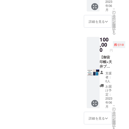
ルー）
2023
ルス
護用透
年06
（スカ
テッ
引き続きご声援の程、よろ
明ビ
こ
月
イブ
カーの
の
ニール
リ
しくお願いいたします。ア
ルー）
セット
タ
カバー
ー
ｘ各1冊
です。
ン
付 小さ
詳細を見る
ストロコネクト 代表取締
を
+オリジ
（御宙
選
いサイ
択
ナルス
印帳
す
ズの御
役 荒井大作
る
テッ
縦
朱印帳
100
カーx1
162mm
と同じ
枚+人工
,00
x 横112
大きさ
残り10
衛星か
ｍｍ x
0
です。
円
るたx1
厚さ140
セット
【御宙
ｍｍ
+天井プ
印帳+天
重さ約
ラネタ
井プラ
150g）
リウム
ネタリ
（オリ
支援
（1投
ウム
ジナル
者：
影）』
（プラ
ステッ
0人
御宙印
イベー
カー
お届
帳
ト番
縦
け予
（ダー
組）】
50mm
定：
クブ
『御宙
2023
x 横
年06
ルー）
印帳
70mm
こ
月
と（ス
（ダー
） ※蛇
の
リ
カイブ
クブ
腹式40
タ
ー
ルー）
ルー）
か所朱
ン
詳細を見る
を
の２冊
（スカ
印可能
選
択
セット
イブ
※表面保
す