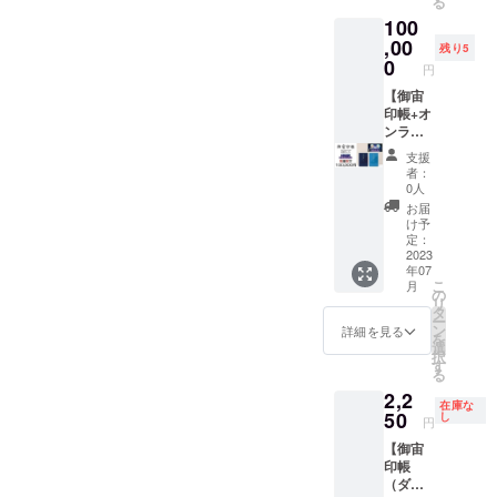
る
と、オ
ルー）
護用透
100
リジナ
ｘ各1冊
明ビ
ルス
+オリジ
,00
ニール
残り5
テッ
ナルス
カバー
0
円
カー、
テッ
付 小さ
人工衛
カーx1
【御宙
いサイ
星かる
枚+人工
印帳+オ
ズの御
た、天
衛星か
ンライ
朱印帳
井プラ
るたx1
ンプラ
と同じ
支援
ネタリ
セット
ネタリ
大きさ
者：
ウムの
+天井プ
ウム番
です。
0人
出張投
ラネタ
組エン
お届
影サー
リウム
ドロー
け予
ビスの
（1投
ルへの
定：
セット
影）』
お名前
2023
年07
です。
御宙印
掲載】
こ
月
宇宙を
帳
『御宙
の
リ
巡る楽
（ダー
印帳
タ
ー
しみ
クブ
（ダー
ン
詳細を見る
を
と、ご
ルー）
クブ
選
択
家族や
と（ス
ルー）
す
る
仲間が
カイブ
（スカ
2,2
集まっ
ルー）
イブ
在庫な
た時に
の２冊
ルー）
50
し
円
宇宙を
セット
ｘ各1冊
【御宙
楽しむ
と、オ
+オリジ
印帳
ことが
リジナ
ナルス
（ダー
できる
ルス
テッ