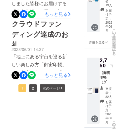
御宙印
/
者：
しました皆様にお届けする
・数量
帳に
で恐縮ですが下記ロケット
19人
限定割
薄っす
お届
「御宙印帳」が届き、梱包
もっと見る
アクリルスタンドクラウド
引】
らと描
け予
『御宙
かれて
定：
作業を行いながら、本日か
クラウドファン
ファンディングページの
印帳
2023
いる
年06
ら順次発送を開始いたしま
（スカ
「土
「お気に入り登録」をして
こ
月
ディング達成のお
イブ
星」に
の
した。発送準備が出来たも
リ
ルー）
描いた
タ
頂けますと幸いです。また
ー
x1冊+オ
オリジ
ン
礼
詳細を見る
のから順次発送しているた
を
皆様からのご声援は、私た
リジナ
ナルス
選
択
2023/06/01 14:37
ルス
テッ
め、皆様のお手元に届くタ
す
る
ちとって大きな励みとなり
テッ
カーで
「地上にある宇宙を巡る新
イミングがバラバラになる
2,7
カーx1
す。 御
ますので、引き続きご声援
しい楽しみ方「御宙印帳」
枚・数
50
宙印帳
円
かとは思いますが、ご理解
量限定
の企画
の程何卒宜しくお願い致し
で、宇宙と人をつなぎ感動
【御宙
割引
に、ク
もっと見る
ご了承の程、宜しくお願い
印帳
ます。今後とも何卒宜しく
品』 御
ラウド
を届けたい」プロジェクト
（ダー
宙印帳
ファン
致します。また、今回の
お願い致します。アストロ
クブ
（スカ
ディン
オーナーのAstroConnect
1
2
次のページ
支援
ルー）
「御宙印帳」は、普段「御
イブ
グとい
者：
コネクト 荒井ロケットア
】 『御
荒井大作です。プロジェク
ルー）
う形で
32人
朱印帳」を製造してる国内
宙印帳
とオリ
参加し
クリルスタンド クラウド
お届
トの目標金額達成及び無事
（ダー
ジナル
てみた
け予
工場にて普段と同じく、ひ
クブ
ファンディングページ
ステッ
定：
いと
クラウドファンディング終
ルー）
2023
カーの
思って
とつひとつ手作業で製造し
URLhttps://camp-
年06
x1冊+オ
数量限
くだ
了の日を迎えることが出来
こ
月
リジナ
ています。発送時に全数確
定割引
の
さった
fire.jp/projects/view/739097
リ
ルス
ましたのしたので、ご報告
品で
タ