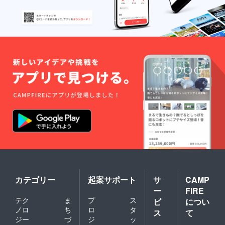
番組内
れた場
きさで
容は、
合はご
す。
事前に
了承く
ご要望
ださい
を伺い
※
作成い
アーカ
たしま
イブ動
す ※天
画は少
井プラ
なくと
ネタリ
も掲載
ウム開
後１年
催有効
間は残
期限
します
は、
※蛇腹式
2023年
40か所
6月から
朱印可
１年で
能 ※表
す こち
面保護
らの返
用透明
礼品を
ビニー
ご選択
ルカ
頂いた
バー付
カテゴリー
起案サポート
サ
CAMP
場合、
◆備考
天井プ
欄への
ー
FIRE
ラネタ
記載事
テク
ま
プ
ス
ビ
につい
リウム
項 ・
ノロ
ち
ロ
タ
ス
て
実施時
番組エ
ジー
づ
ジ
ッ
に、普
ンド