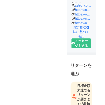
ます。また、お
起こす」こ
astro_connect
褒めのお言葉あ
とをミッ
https://astro-connect.com/
りがとうござい
ションに、
https://onlineplane.astro-connect.com/
ます。代表の荒
https://camp-fire.jp/projects/739097/preview
個人・法人
https://onlineplane.official.ec/
井です。
に関わら
特定商取引
ず、様々な
法に基づく
遥か昔？のこ
宇宙関連の
表記
イベント企
とですが(笑)、
メッセー
画・運営
駿台学園天文部
ジを送る
や、オリジ
の部長をやって
ナル商品開
いたのが私で
発を行い、
す。あそこで天
リターンを
人々に宇宙
文に出会わなか
の魅力を伝
選ぶ
たら、いまここ
え、驚きと
にはいなかった
感動を広げ
かも知れませ
目標金額
るために、
未達でも
ん。
2019年に設
リターン
高校時代、学
立しまし
が届きま
た。
校の望遠鏡で天
す
(All-in