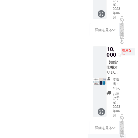
カー
小さい
害物が
同じ大
きさで
『御宙
クブ
定：
縦
サイズ
あると
きさで
す。
印帳
2023
ルー）
50mm
の御朱
影に
す。
（オリ
年06
（ダー
と（ス
x 横
印帳と
なって
（オリ
ジナル
こ
月
クブ
カイブ
の
70mm
同じ大
しまう
ジナル
ステッ
リ
ルー）
ルー）
タ
） ※蛇
きさで
場合が
ステッ
カー
ー
（スカ
の２冊
ン
腹式40
詳細を見る
す。
ありま
カー
縦
を
イブ
セット
選
か所朱
す ・実
縦
50mm
択
ルー）
と、オ
す
印可能
施時に
50mm
x 横
る
ｘ各1冊
リジナ
※表面保
普通乗
x 横
70mm
10,
+オリジ
ルス
護用透
在庫な
用車１
70mm
） （人
ナルス
000
テッ
し
明ビ
円
台（全
） （人
工衛星
テッ
カーの
ニール
長4,600
工衛星
かる
【御宙
カーx1
早期割
カバー
㎜×幅
かる
た 読
印帳オ
枚 数
引・数
付 ※数
1,840㎜
た 読
札、取
リジナ
量限定
量限定
量限
×全高
札、取
札合計
ル+人工
割引
セット
定 20
支援
1,720
札合計
50枚）
衛星か
セッ
です。
セット
者：
㎜）の
50枚）
◆オン
るた】
ト』 御
（御宙
10人
小さい
駐車ス
◆天井
ライン
『御宙
宙印帳
印帳
サイズ
お届
ペース
プラネ
プラネ
印帳
（ダー
縦
け予
の御朱
が必要
タリウ
タリウ
（ダー
クブ
定：
162mm
印帳と
となり
ム実施
ム番組
クブ
2023
ルー）
x 横112
同じ大
ます ・
に必要
エンド
年06
ルー）
と（ス
ｍｍ x
きさで
こ
開催地
な条件
ロール
月
（スカ
カイブ
の
厚さ140
す。
リ
域に
・部屋
へのお
イブ
ルー）
タ
ｍｍ
ー
よって
のサイ
名前掲
ルー）
の２冊
ン
重さ約
詳細を見る
を
は別途
ズは6畳
載 ・
ｘ各1冊
セット
選
150g）
択
交通費
以上～
備考欄
+オリジ
と、オ
す
（オリ