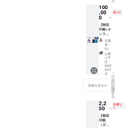
る
と、オ
ルー）
護用透
100
リジナ
ｘ各1冊
明ビ
ルス
+オリジ
,00
ニール
残り5
テッ
ナルス
カバー
0
円
カー、
テッ
付 小さ
人工衛
カーx1
【御宙
いサイ
星かる
枚+人工
印帳+オ
ズの御
た、天
衛星か
ンライ
朱印帳
井プラ
るたx1
ンプラ
と同じ
支援
ネタリ
セット
ネタリ
大きさ
者：
ウムの
+天井プ
ウム番
です。
0人
出張投
ラネタ
組エン
お届
影サー
リウム
ドロー
け予
ビスの
（1投
ルへの
定：
セット
影）』
お名前
2023
年07
です。
御宙印
掲載】
こ
月
宇宙を
帳
『御宙
の
リ
巡る楽
（ダー
印帳
タ
ー
しみ
クブ
（ダー
ン
詳細を見る
を
と、ご
ルー）
クブ
選
択
家族や
と（ス
ルー）
す
る
仲間が
カイブ
（スカ
2,2
集まっ
ルー）
イブ
在庫な
た時に
の２冊
ルー）
50
し
円
宇宙を
セット
ｘ各1冊
【御宙
楽しむ
と、オ
+オリジ
印帳
ことが
リジナ
ナルス
（ダー
できる
ルス
テッ