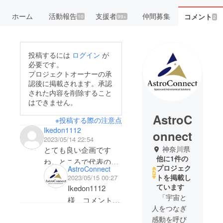
ホーム
活動報告
支援者
仲間募集
コメント
10
99+
2
投稿するには
ログイン
が
必要です。
プロジェクトオーナーの承
認後に掲載されます。承認
された内容を削除すること
はできません。
AstroC
※投稿する際の注意点
Ikedon1112
onnect
2023/05/14 22:54
神奈川県
とても良い企画です
他に1件の
ね。ところで代表の荒
プロジェク
AstroConnect
井さんは駿台学園出身
トを掲載し
2023/05/15 00:27
でしょうか？人違いな
ています
Ikedon1112
らすいません。応援し
「宇宙と
様 コメントあ
人をつなぎ
てます。
りがとうござい
感動を呼び