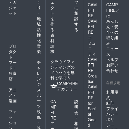
通乗用
ロール
・ガ
く
ェ
フ
CAM
CAMP
車１台
に掲載
ジェ
り
ク
に
PFI
FIREと
を駐車
した
ット
・
ト
相
RE
は
できる
い、希
地
を
談
場所の
望する
CAM
あんし
域
作
す
確保
お名前
PFI
ん・安
活
る
る
と、そ
RE
全への
の場所
性
資
コ
取り組
のご連
化
料
ミュ
み
絡をお
プロ
音
請
願いい
ニ
ニュー
ダク
楽
求
たしま
ティ
ス
ト
す。
CAM
ヘルプ
クラウドファ
フー
チ
PFI
お問い
ンディングの
ド・
ャ
RE
合わせ
ノウハウを無
飲食
レ
Crea
料で学ぼう
店
ン
tion
各種規定
CAMPFIRE
ジ
CAM
アカデミー
アニ
ス
利用規
PFI
メ・
ポ
約
RE
漫画
ー
CA
説
細則
for
ツ
MP
明
プライ
Soci
ファ
映
FI
会
バシー
al
ッ
像
RE
・
ポリ
Goo
ショ
・
ア
相
シー
d
ン
映
カ
談