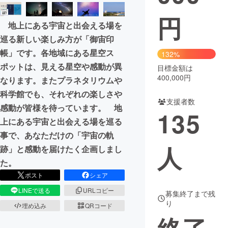
円
まちづくり・地域活性化
地上にある宇宙と出会える場を
巡る新しい楽しみ方が「御宙印
CAMPFIRE for Social Good
CAMPFIRE Creation
帳」です。各地域にある星空ス
132%
CAMPFIREふるさと納税
machi-ya
コミュニティ
ポットは、見える星空や感動が異
目標金額は
400,000円
なります。またプラネタリウムや
科学館でも、それぞれの楽しさや
支援者数
感動が皆様を待っています。 地
135
上にある宇宙と出会える場を巡る
事で、あなただけの「宇宙の軌
人
跡」と感動を届けたく企画しまし
た。
ポスト
シェア
LINEで送る
URLコピー
募集終了まで残
り
埋め込み
QRコード