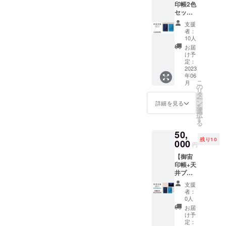
design
印帳2色
ジナル
50mm
付 ※数
：39 ※
セッ
ステッ
x 横
量限
サイズ
ト】
カーの
70mm
定 20
はデザ
支援
『御宙
セット
） ※蛇
セット
者：
インサ
印帳
です。
腹式40
10人
小さい
イズで
（ダー
（御宙
か所朱
サイズ
お届
す。完
クブ
印帳
印可能
け予
の御朱
成サイ
ルー）
縦
定：
※表面保
印帳と
ズは印
（スカ
2023
162mm
護用透
同じ大
刷のバ
年06
イブ
x 横112
明ビ
きさで
ラツキ
こ
月
ルー）
ｍｍ x
の
ニール
す。
により
リ
ｘ各1冊
厚さ140
タ
カバー
若干変
ー
+オリジ
ｍｍ
ン
付 小さ
詳細を見る
わる場
を
ナルス
重さ約
選
いサイ
合があ
択
テッ
150g）
す
ズの御
りま
る
カーx1
（オリ
朱印帳
す。ご
50,
枚』 御
ジナル
と同じ
了承く
残り10
宙印帳
000
ステッ
大きさ
円
ださ
（ダー
カー
です。
い。
【御宙
クブ
縦
印帳+天
ルー）
50mm
井プラ
と（ス
x 横
ネタリ
カイブ
70mm
支援
ウム】
ルー）
） ※蛇
者：
『御宙
の２冊
腹式40
0人
印帳
セット
か所朱
お届
（ダー
と、オ
印可能
け予
クブ
リジナ
定：
※表面保