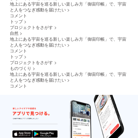
のご連
蛇腹式
くださ
ジナル
地上にある宇宙を巡る新しい楽しみ方「御宙印帳」で、宇宙
絡をお
40か所
い。
ステッ
と人をつなぎ感動を届けたい
>
願いい
朱印可
・
カー
コメント
たしま
能 ※表
YouTub
縦
トップ
>
す。
面保護
eライブ
50mm
用透明
配信時
プロジェクトをさがす
>
x 横
ビニー
に掲載
自然
>
70mm
ルカ
し、
） （人
地上にある宇宙を巡る新しい楽しみ方「御宙印帳」で、宇宙
バー付
アーカ
工衛星
と人をつなぎ感動を届けたい
>
※天井プ
イブは
かる
コメント
ラネタ
その後
た 読
トップ
>
リウム
継続し
札、取
の日時
て
プロジェクトをさがす
>
札合計
は、別
YouTub
50枚）
ものづくり
>
途調整
e上に残
※蛇腹式
地上にある宇宙を巡る新しい楽しみ方「御宙印帳」で、宇宙
させて
りま
40か所
と人をつなぎ感動を届けたい
>
頂きま
す。
朱印可
コメント
す ※天
能 ※表
井プラ
※YouTu
面保護
ネタリ
be側の
用透明
ウムの
トラブ
ビニー
投影時
ル等不
ルカ
間は約1
測の事
バー付
時間で
態によ
小さい
す ※天
りアー
サイズ
井プラ
カイブ
の御朱
ネタリ
動画が
印帳と
ウムの
削除さ
同じ大