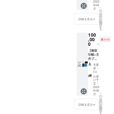
ルー）
2023
ルス
護用透
年06
（スカ
テッ
明ビ
こ
月
イブ
カーの
の
ニール
リ
ルー）
セット
タ
カバー
ー
ｘ各1冊
です。
ン
付 小さ
詳細を見る
を
+オリジ
（御宙
選
いサイ
択
ナルス
印帳
す
ズの御
る
テッ
縦
朱印帳
100
カーx1
162mm
と同じ
枚+人工
,00
x 横112
大きさ
残り10
衛星か
ｍｍ x
0
です。
円
るたx1
厚さ140
セット
【御宙
ｍｍ
+天井プ
印帳+天
重さ約
ラネタ
井プラ
150g）
リウム
ネタリ
（オリ
支援
（1投
ウム
ジナル
者：
影）』
（プラ
ステッ
0人
御宙印
イベー
カー
お届
帳
ト番
縦
け予
（ダー
組）】
50mm
定：
クブ
『御宙
2023
x 横
年06
ルー）
印帳
70mm
こ
月
と（ス
（ダー
） ※蛇
の
リ
カイブ
クブ
腹式40
タ
ー
ルー）
ルー）
か所朱
ン
詳細を見る
を
の２冊
（スカ
印可能
選
択
セット
イブ
※表面保
す