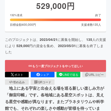
529,000
円
終了
132
%達成
目標金額
400,000
円
支援者数
135
人
このプロジェクトは、
2023/04/21
に募集を開始し、
135
人の支援
により
529,000
円の資金を集め、
2023/05/31
に募集を終了しま
した
もう一度プロジェクトをやってほしい
ポスト
シェア
LINEで送る
URLコピー
埋め込み
QRコード
地上にある宇宙と出会える場を巡る新しい楽しみ方が
「御宙印帳」です。各地域にある星空スポットは、見え
る星空や感動が異なります。またプラネタリウムや科学
館でも、それぞれの楽しさや感動が皆様を待っていま