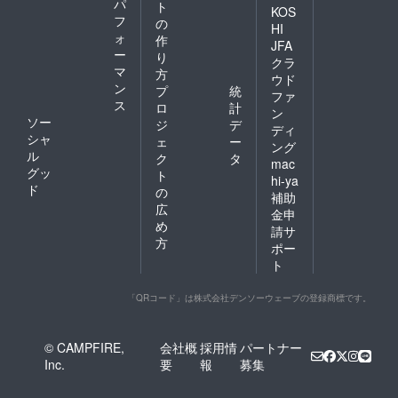
パ
ト
KOS
フ
の
HI
ォ
作
JFA
ー
り
クラ
マ
方
ウド
ン
プ
統
ファ
ス
ロ
計
ン
ソー
ジ
デ
ディ
シャ
ェ
ー
ング
ル
ク
タ
mac
グッ
ト
hi-ya
ド
の
補助
広
金申
め
請サ
方
ポー
ト
「QRコード」は株式会社デンソーウェーブの登録商標です。
© CAMPFIRE,
会社概
採用情
パートナー
Inc.
要
報
募集