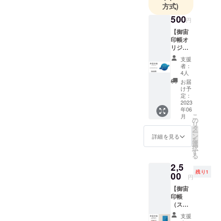
体観察会をした
方式)
大人はも
時に、多くの方
500
円
ちろん、夢
から星を見るこ
【御宙
や希望にあ
印帳オ
とができたこと
ふれた子ど
リジナ
への感謝のお言
ルス
もたちに、
支援
テッ
葉を頂きまし
者：
驚きや感動
カー】
4人
た。高校生の自
を届けるた
『御宙
お届
印帳★
分にとっては、
け予
めに、小さ
オリジ
定：
自分が大したこ
なことから
ナルス
2023
年06
テッ
とをしていない
一歩ずつ、
こ
月
カーx1
の
「宇宙」に
にも関わらず、
リ
枚』
タ
ー
関する事業
（オリ
こんなにも感謝
ン
詳細を見る
を
ジナル
を進めてま
選
の言葉を頂けた
択
ステッ
す
いります。
る
カー
ことが、人に感
2,5
縦
動を届けること
残り1
50mm
00
円
x 横
が出来ること
【御宙
70mm
が、本当に大き
印帳
） 御宙
（スカ
印帳ロ
な出来事でし
イブ
ゴを、
支援
た。
ルー）