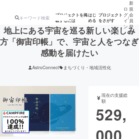
新
ロ
規
グ
会
プロジェクトを掲
はじ
プロジェクト
/
載するには
める
をさがす
イ
員
ン
登
地上にある宇宙を巡る新しい楽しみ
録
方「御宙印帳」で、宇宙と人をつなぎ
感動を届けたい
人気のプロ
注目のリ
注目の新着プロ
募集終了が近いプ
もうすぐ公開
ジェクト
ターン
ジェクト
ロジェクト
されます
AstroConnect
まちづくり・地域活性化
アート・写真
音楽
現在の支援総
テクノロジー・ガジェット
ゲーム・サ
額
529,
映像・映画
書籍・雑誌
000
ビジネス・起業
チャレンジ