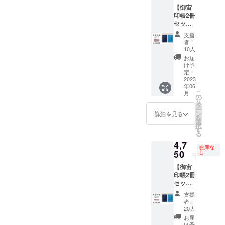
量限定
162mm
護用透
のサイ
す。 ご
た」、
【御宙
割引
x 横112
明ビ
ズは6畳
家族が
オンラ
印帳2冊
品』 御
ｍｍ x
ニール
以上～
生れた
インプ
セッ
宙印帳
厚さ140
カバー
学校の
日の星
ラネタ
ト・早
（ダー
ｍｍ
付 ※数
教室位
空や記
リウム
支援
割数量
クブ
重さ約
量限
者：
のサイ
念日の
番組の
限定
ルー）
150g）
10人
定 10
ズまで
星空な
エンド
セッ
とオリ
（オリ
セット
お届
・天井
ど、ご
ロール
ト】
ジナル
ジナル
け予
小さい
の高さ
要望に
へお名
『御宙
ステッ
定：
ステッ
サイズ
は２ｍ
沿った
前を記
印帳
2023
カーの
カー
の御朱
以上７
番組を
載いた
年06
（ダー
数量限
縦
印帳と
ｍ以下
ご用意
しま
こ
月
クブ
定割引
の
50mm
同じ大
・コン
いたし
す。
リ
ルー）
品で
タ
x 横
きさで
セント
ます。
（御宙
ー
（スカ
す。
ン
70mm
詳細を見る
す。
を１つ
（御宙
印帳
を
イブ
（御宙
選
） ※蛇
お借り
印帳
縦
択
ルー）
印帳
す
腹式40
します
縦
162mm
る
ｘ各1冊
縦
か所朱
・可能
162mm
x 横112
4,7
+オリジ
162mm
印可能
な限り
x 横112
ｍｍ x
在庫な
ナルス
50
x 横112
し
※表面保
円
部屋が
ｍｍ x
厚さ140
テッ
ｍｍ x
護用透
暗くな
厚さ140
ｍｍ
【御宙
カーx1
厚さ140
明ビ
るのが
ｍｍ
重さ約
印帳2冊
枚・早
ｍｍ
ニール
理想で
重さ約
150g）
セッ
期割引
重さ約
カバー
す ・
150g）
小さい
ト・数
限定
150g）
付 ※数
支援
テーブ
小さい
サイズ
量限定
セッ
（オリ
量限
者：
ルなど
サイズ
の御朱
割引
ト』 御
ジナル
20人
定 10
の背の
の御朱
印帳と
セッ
宙印帳
ステッ
セット
お届
高い障
印帳と
同じ大
ト】
（ダー
け予