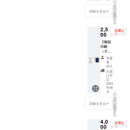
（スカ
早期割
の
サイズ
た」、
テッ
リ
イブ
引・数
タ
の御朱
いつも
カー、
ー
ルー）
量限定
ン
印帳と
の場所
人工衛
詳細を見る
を
x1冊+オ
品で
選
同じ大
がプラ
星かる
択
リジナ
す。
す
きさで
ネタリ
た、天
る
ルス
（御宙
す。
ウムに
井プラ
2,5
テッ
印帳
（オリ
なる
ネタリ
在庫な
カーx1
00
縦
し
ジナル
「天井
ウムの
円
枚・早
162mm
ステッ
プラネ
出張投
【御宙
期割引
x 横112
カー
タリウ
影サー
印帳
限定
ｍｍ x
縦
ム」と
ビスの
（ダー
品』 御
厚さ140
50mm
のセッ
セット
クブ
宙印帳
ｍｍ
x 横
トで
です。
支援
ルー）
（スカ
重さ約
70mm
す。
宇宙を
者：
・数量
イブ
150g）
20人
） （人
「天井
巡る楽
限定割
ルー）
（オリ
工衛星
プラネ
しみ
お届
引】
とオリ
ジナル
け予
かる
タリウ
と、ご
『御宙
ジナル
定：
ステッ
た 読
ム」の
家族や
印帳
2023
ステッ
カー
札、取
番組
仲間が
年06
（ダー
カーの
縦
札合計
は、完
集まっ
こ
月
クブ
早期割
の
50mm
50枚）
全オリ
た時に
リ
ルー）
引・数
タ
x 横
◆天井
ジナル
宇宙を
ー
x1冊+オ
量限定
ン
70mm
詳細を見る
プラネ
のプラ
楽しむ
を
リジナ
品で
選
） ※蛇
タリウ
イベー
ことが
択
ルス
す。
す
腹式40
ム実施
ト番組
できる
る
テッ
（御宙
か所朱
に必要
をご用
「人工
4,0
カーx1
印帳
印可能
な条件
意いた
衛星か
在庫な
枚・数
00
縦
し
※表面保
・部屋
しま
る
円