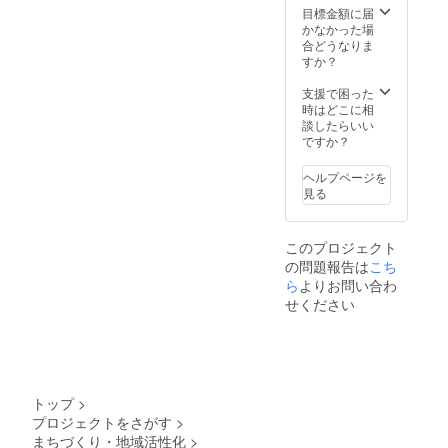
井プラ
なって
できま
巡る楽
か所朱
目標金額に届
ネタリ
しまう
す。
しみ
印可能
かなかった場
ウム開
場合が
・長
と、ご
※表面保
合どうなりま
催有効
ありま
文及び
家族や
護用透
すか？
期限
す ・実
メッ
仲間が
明ビ
は、
施時に
セージ
集まっ
ニール
支援で困った
2023年
普通乗
性のあ
た時に
カバー
時はどこに相
6月から
用車１
る文書
宇宙を
付 小さ
談したらいい
１年で
台（全
の掲載
楽しむ
いサイ
ですか？
す こち
長4,600
は出来
ことが
ズの御
らの返
㎜×幅
ませ
できる
朱印帳
ヘルプページを
礼品を
1,840㎜
ん。ご
「人工
と同じ
見る
ご選択
×全高
了承く
衛星か
大きさ
頂いた
1,720
ださ
るた」
です。
場合、
㎜）の
い。
との
このプロジェクト
天井プ
駐車ス
・政
セット
ラネタ
ペース
党名、
の問題報告は
こち
です。
リウム
が必要
政治主
（御宙
ら
よりお問い合わ
実施時
となり
張を含
印帳
せください
に、普
ます ・
むも
縦
通乗用
開催地
の、公
162mm
車１台
域に
序良俗
x 横112
を駐車
よって
に反す
ｍｍ x
できる
は別途
るもの
厚さ140
場所の
交通費
は記載
ｍｍ
トップ
>
確保
が発生
できま
重さ約
プロジェクトをさがす
>
と、そ
いたし
せん。
150g）
の場所
ます ※
ご了承
まちづくり・地域活性化
>
（オリ