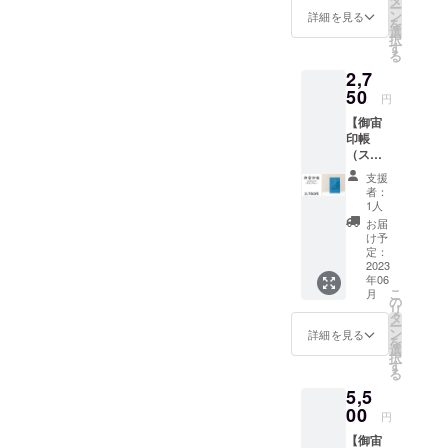
方に用
ー
テッ
す。
ン
意し
詳細を見る
を
カーx1
（御宙
選
た、オ
択
枚』 御
印帳
す
リジナ
る
宙印帳
縦
ルス
2,7
（ダー
162mm
テッ
クブ
50
x 横112
カーで
円
ルー）
ｍｍ x
す。 宇
【御宙
とオリ
厚さ140
宙と人
印帳
ジナル
ｍｍ
をつな
（スカ
ステッ
重さ約
いで、
イブ
カーの
150g）
感動を
支援
ルー）
セット
（オリ
届けた
者：
】 『御
です。
ジナル
1人
い、幸
宙印帳
（御宙
ステッ
せに
お届
（スカ
印帳
カー
け予
なって
イブ
縦
定：
縦
欲し
ルー）
2023
162mm
50mm
い。そ
年06
ｘ1冊
x 横112
x 横
んな想
こ
月
+オリジ
ｍｍ x
の
70mm
いに共
リ
ナルス
厚さ140
タ
） ※蛇
感して
ー
テッ
ｍｍ
ン
腹式40
詳細を見る
頂けた
を
カーx1
重さ約
選
か所朱
方に手
択
枚』 御
150g）
す
印可能
軽に参
る
宙印帳
（オリ
※表面保
加でき
5,5
（スカ
ジナル
護用透
る返礼
イブ
00
ステッ
明ビ
品で
円
ルー）
カー
ニール
す。
【御宙
とオリ
縦
カバー