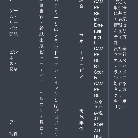
特定商
CAM
画
デ
会
取引法
PFI
ゲー
書
ミ
に基づ
RE
ム・
籍
ー
く表記
for
サー
・
と
情報セ
Ente
ビス
雑
は
キュリ
rtain
開発
誌
ク
サ
ティ方
men
出
ラ
ポ
針
t
版
ウ
ー
反社基
CAM
ビジ
ビ
ド
ト
本方針
PFI
ネ
ュ
フ
サ
カスタ
RE
ス・
ー
ァ
ー
マーハ
for
起業
テ
ン
ビ
ラスメ
Spor
ィ
デ
ス
ントに
ts
ー
ィ
対する
CAM
・
ン
考え方
PFI
ヘ
グ
クッ
RE
ル
と
キーポ
ふる
ス
は
リシー
さと
ケ
プ
実
納税
ア
ロ
施
AD
アー
舞
ジ
事
FOR
ト・
台
ェ
例
ALL
写真
・
ク
HIO