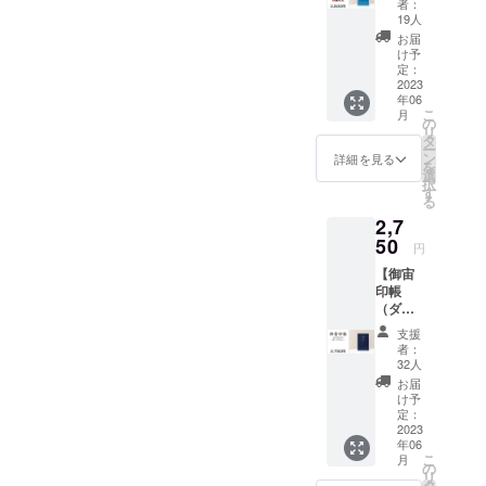
御宙印
者：
・数量
帳に
19人
限定割
薄っす
お届
これからも、
引】
らと描
け予
『御宙
かれて
定：
宇宙と人をつな
印帳
2023
いる
いで、少しでも
年06
（スカ
「土
こ
月
イブ
星」に
感動をお届けす
の
リ
ルー）
描いた
タ
ることができた
ー
x1冊+オ
オリジ
ン
詳細を見る
を
リジナ
ナルス
らと思っており
選
択
ルス
テッ
す
ます。
る
テッ
カーで
2,7
カーx1
す。 御
引き続き、ご
枚・数
50
宙印帳
円
声援の程何卒よ
量限定
の企画
【御宙
割引
に、ク
ろしくお願いい
印帳
品』 御
ラウド
たします。
（ダー
宙印帳
ファン
クブ
（スカ
ディン
支援
ルー）
イブ
グとい
者：
アストロコネク
】 『御
ルー）
う形で
32人
宙印帳
とオリ
参加し
ト 代表取締
お届
（ダー
ジナル
てみた
け予
役 荒井 大作
クブ
ステッ
定：
いと
ルー）
2023
カーの
思って
年06
x1冊+オ
数量限
くだ
こ
月
リジナ
定割引
の
さった
リ
ルス
品で
タ