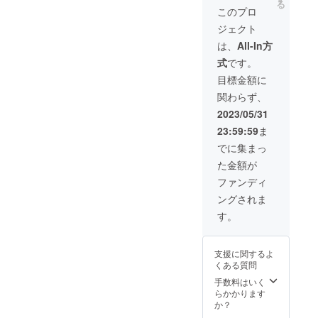
る
が発生
学校の
に希望
ナルス
リジナ
ジナル
このプロ
いたし
教室位
するお
テッ
ルス
ステッ
ます ※
のサイ
名前を
ジェクト
カーx1
テッ
カー
蛇腹式
ズまで
お書き
枚+人工
カーの
縦
は、
All-In方
40か所
・天井
くださ
衛星か
数量限
50mm
朱印可
の高さ
い ・
式
です。
るたx1
定割引
x 横
能 ※表
は２ｍ
ご支援
セッ
セット
70mm
目標金額に
面保護
以上７
頂きま
ト』 御
です。
） ※蛇
用透明
ｍ以下
した方
関わらず、
宙印帳
（御宙
腹式40
ビニー
・コン
のお名
（ダー
印帳
か所朱
2023/05/31
ルカ
セント
前、所
クブ
縦
印可能
バー付
を１つ
属団体
23:59:59
ま
ルー）
162mm
※表面保
※天井プ
お借り
のお名
と（ス
x 横112
護用透
でに集まっ
ラネタ
します
前の掲
カイブ
ｍｍ x
明ビ
リウム
・可能
載を想
た金額が
ルー）
厚さ140
ニール
の日時
な限り
定して
の２冊
ｍｍ
カバー
ファンディ
は、別
部屋が
おりま
セット
重さ約
付 小さ
途調整
暗くな
す。
ングされま
と、オ
150g）
いサイ
させて
るのが
・ロ
リジナ
（オリ
ズの御
す。
頂きま
理想で
ゴの場
ルス
ジナル
朱印帳
す ※天
す ・
合、画
テッ
ステッ
と同じ
井プラ
テーブ
像デー
カー、
カー
大きさ
支援に関するよ
ネタリ
ルなど
タをご
人工衛
縦
です。
くある質問
ウムの
の背の
用意頂
星かる
50mm
投影時
高い障
けまし
たの
x 横
手数料はいく
間は約1
害物が
たら掲
セット
70mm
らかかります
時間で
あると
載する
です。
） ※蛇
か？
す ※天
影に
ことが
宇宙を
腹式40