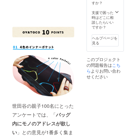
すか？
支援で困った
時はどこに相
談したらいい
ですか？
ヘルプページを
見る
このプロジェクト
の問題報告は
こち
ら
よりお問い合わ
せください
世田谷の親子100名にとった
アンケートでは、「
バッグ
内にモノのアドレスが欲し
い
」との意見が1番多く集ま