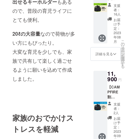
出せるキーホルダー
もある
予定価
フクー
支援
格
ポンを
者：
ので、普段の育児ライフに
¥14,000
お渡し
16人
20%OF
とても便利。
しま
お届
F「おや
す。(通
け予
とこ
定：
常30分
バッ
2023
20ℓの大容量
なので荷物が多
間撮り
年08
グ」送
放題
こ
月
い方にもぴったり。
料込
の
¥8,000
リ
み。※沖
タ
のプラ
大変な育児を少しでも、家
ー
縄、北
ン
ン) ※
詳細を見る
を
海道地
選
クーポ
族で共有して楽しく過ごせ
択
域、海
す
ン券は
る
外発送
当日お
るように願いを込めて作成
11,
は別途
渡しし
送料が
900
しました。
ます。
円
かかり
※7月8日
【CAM
ます。
(土)まで
PFIRE
にご支
割
援いた
15％off
だいた
支援
】販売
方限定
者：
予定価
2人
リター
家族のおでかけス
格
ンとな
お届
¥14,000
け予
りま
トレスを軽減
15%OF
定：
す。 ※
F「おや
2023
衣装等
年09
とこ
のご用