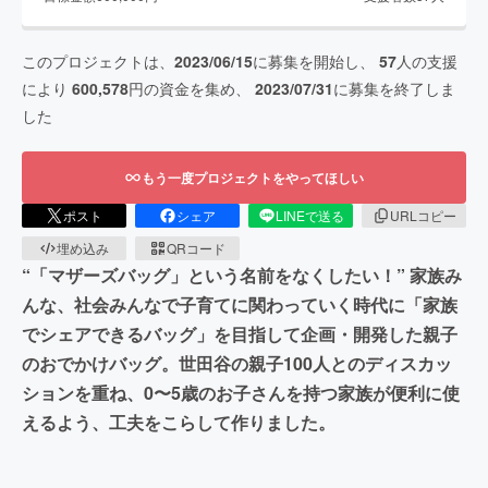
このプロジェクトは、
2023/06/15
に募集を開始し、
57
人の支援
により
600,578
円の資金を集め、
2023/07/31
に募集を終了しま
した
もう一度プロジェクトをやってほしい
ポスト
シェア
LINEで送る
URLコピー
埋め込み
QRコード
“「マザーズバッグ」という名前をなくしたい！” 家族み
んな、社会みんなで子育てに関わっていく時代に「家族
でシェアできるバッグ」を目指して企画・開発した親子
のおでかけバッグ。世田谷の親子100人とのディスカッ
ションを重ね、0〜5歳のお子さんを持つ家族が便利に使
えるよう、工夫をこらして作りました。