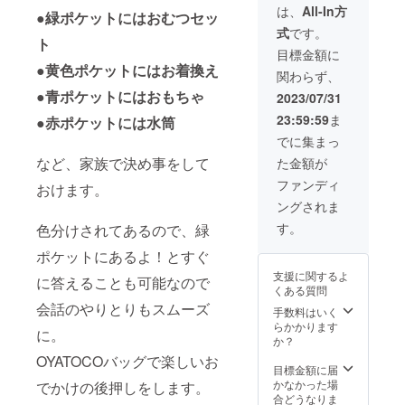
送料が
は、
All-In方
時間が
●緑ポケットにはおむつセッ
かかり
知りた
式
です。
ます。
い等は
ト
目標金額に
ご予約
●黄色ポケットにはお着換え
前に弊
関わらず、
社まで
●青ポケットにはおもちゃ
2023/07/31
問い合
わせく
23:59:59
ま
●赤ポケットには水筒
ださ
でに集まっ
い。）
【備考
など、家族で決め事をして
た金額が
欄に参
ファンディ
加人
おけます。
数、希
ングされま
望の時
す。
色分けされてあるので、緑
間をご
記入く
ポケットにあるよ！とすぐ
ださ
い】
支援に関するよ
に答えることも可能なので
くある質問
会話のやりとりもスムーズ
手数料はいく
らかかります
に。
か？
OYATOCOバッグで楽しいお
目標金額に届
かなかった場
でかけの後押しをします。
合どうなりま