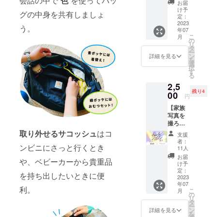
会話の中で“
色
”を使ってバッ
お届
定して
け予
グの中身を共有しましょ
いただ
定：
けま
2023
う。
年07
す。
こ
月
の
リ
タ
ー
ン
詳細を見る
を
選
択
す
る
2,5
残り4
00
円
【家族
写真を
撮ろ
う！】
取り外せるサコッシュ
はコ
支援
7月9日
者：
(日)東京
ンビニにさっと行くとき
11人
下北沢
お届
や、ベビーカーから貴重品
の人気
け予
のフォ
定：
を持ち出したいときに便
トスタ
2023
年07
ジオに
利。
こ
月
て家族
の
リ
写真(セ
タ
ー
ルフ
ン
詳細を見る
を
シャッ