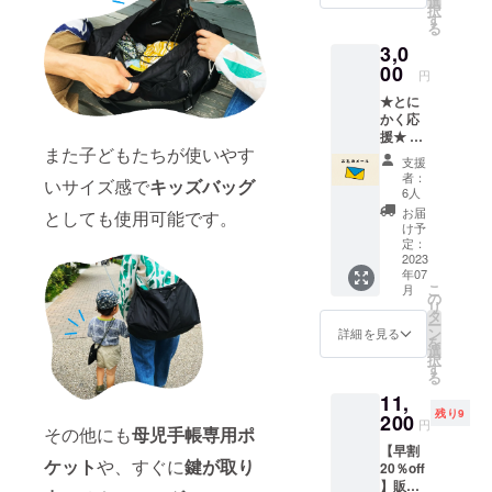
選
択
ター)体
す
る
験がで
3,0
きま
す！マ
00
円
タニ
★とに
ティ、
かく応
ウェ
援★ ◎
ディン
また子どもたちが使いやす
心を込
グも
支援
めたお
可！
者：
いサイズ感で
キッズバッグ
礼の
★15分
6人
メール
間撮り
お届
としても使用可能です。
をお送
放題＆
け予
りしま
その場
定：
す。
2023
で全
年07
◎3000
データ
こ
月
円～ご
お渡し
の
リ
自由に
のプラ
タ
ー
金額設
ンをご
ン
詳細を見る
を
定して
用意し
選
択
いただ
ており
す
る
けま
ます
11,
す。
♪(通常
残り9
200
¥4,000/
円
その他にも
母児手帳専用ポ
2名) ★
【早割
次回使
ケット
や、すぐに
鍵が取り
20％off
える
】販売
50％オ