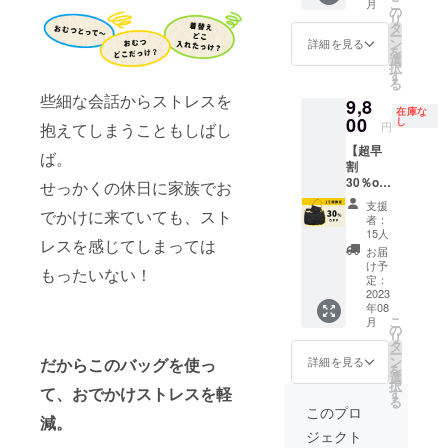
こ
月
バッ
の
意はご
リ
グ」送
タ
ざいま
ー
料込
ン
詳細を見る
せん。
を
み。※沖
選
※9:00~
択
縄、北
す
17:00の
る
海道地
間を予
些細な会話からストレスを
9,8
域、海
定して
在庫な
外発送
00
し
おりま
円
抱えてしまうこともしばし
は別途
す。
【超早
送料が
ば。
（案内
割
かかり
を含め
30％off
ます。
せっかくの休日に家族でお
て所要
】販売
時間30
支援
予定価
でかけに来ていても、スト
者：
分を予
格
15人
定して
レスを感じてしまっては
¥14,000
お届
おりま
30%OF
け予
す。）
もったいない！
F「おや
定：
※時間は
とこ
2023
先着順
年08
バッ
のた
こ
月
グ」送
の
め、希
リ
料込
タ
望に添
ー
み。※沖
ン
だからこのバッグを使っ
詳細を見る
えない
を
縄、北
選
場合が
択
海道地
て、おでかけストレスを軽
す
ござい
る
域、海
このプロ
ます。
減。
外発送
（空い
ジェクト
は別途
ている