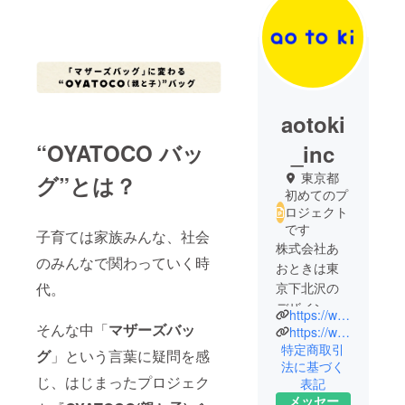
aotoki
“OYATOCO バッ
_inc
東京都
グ”とは？
初めてのプ
ロジェクト
です
子育ては家族みんな、社会
株式会社あ
のみんなで関わっていく時
おときは東
京下北沢の
代。
デザイン会
https://www.aotoki.jp
社です。
そんな中「
マザーズバッ
https://www.instagram.com/aotoki.inc/
デザイン案
特定商取引
グ
」という言葉に疑問を感
法に基づく
件を通して
じ、はじまったプロジェク
表記
培った知見
メッセー