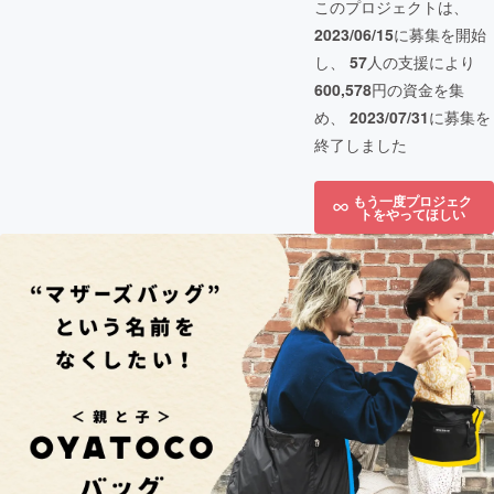
このプロジェクトは、
2023/06/15
に募集を開始
し、
57
人の支援により
600,578
円の資金を集
め、
2023/07/31
に募集を
終了しました
もう一度プロジェク
トをやってほしい