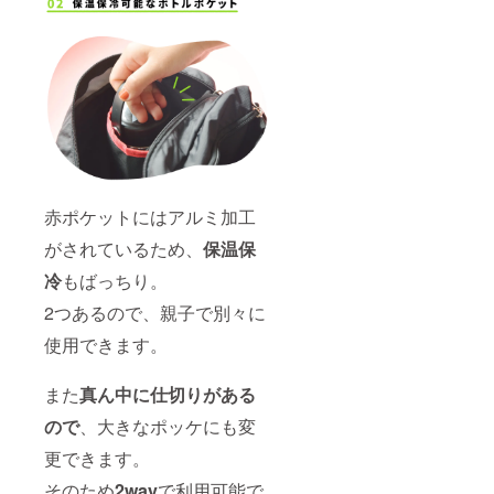
赤ポケットにはアルミ加工
がされているため、
保温保
冷
もばっちり。
2つあるので、親子で別々に
使用できます。
また
真ん中に
仕切りがある
ので
、大きなポッケにも変
更できます。
そのため
2way
で利用可能で