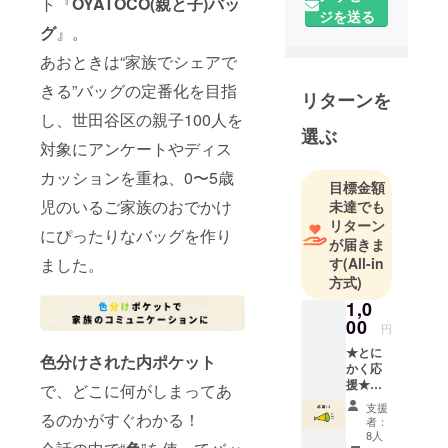
と、下北沢
ト『
OYATOCO(親と子)バッ
ジを送る
に携わる中
グ
』。
で出会った
あおときは“家族でシェアで
人たちや街
きる”バッグの定番化を目指
との関わり
リターンを
を活かして
し、世田谷区の親子100人を
選ぶ
「下北沢に
対象にアンケートやディス
クリエイ
カッションを重ね、0〜5歳
ターが集ま
目標金額
る保育園を
児のいるご家族のおでかけ
未達でも
作る」こと
リターン
にぴったりなバッグを作り
が届きま
が今の目標
す
(All-in
ました。
です。
方式)
1,0
00
円
★とに
色分けされた内ポケット
かく応
援★
で、どこに何がしまってあ
◎1000
支援
円～ご
るのかがすぐわかる！
者：
自由に
8人
金額設