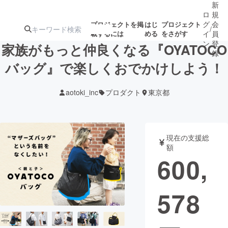
新
ロ
規
グ
会
プロジェクトを掲
はじ
プロジェクト
/
載するには
める
をさがす
イ
員
ン
登
家族がもっと仲良くなる『OYATOCO
録
バッグ』で楽しくおでかけしよう！
人気のプロ
注目のリ
注目の新着プロ
募集終了が近いプ
もうすぐ公開
aotoki_inc
プロダクト
東京都
ジェクト
ターン
ジェクト
ロジェクト
されます
アート・写真
音楽
現在の支援総
額
600,
テクノロジー・ガジェット
ゲーム・サ
578
映像・映画
書籍・雑誌
ビジネス・起業
チャレンジ