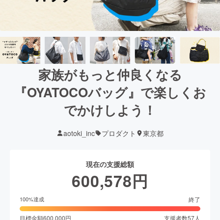
家族がもっと仲良くなる
『OYATOCOバッグ』で楽しくお
でかけしよう！
aotoki_inc
プロダクト
東京都
現在の支援総額
600,578
円
終了
100
%達成
目標金額
600,000
円
支援者数
57
人