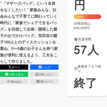
円
“「マザーズバッグ」という名前
まちづくり・地域活性化
をなくしたい！” 家族みんな、社
会みんなで子育てに関わっていく
100%
時代に「家族でシェアできるバッ
目標金額は
CAMPFIRE for Social Good
CAMPFIRE Creation
600,000円
グ」を目指して企画・開発した親
CAMPFIREふるさと納税
machi-ya
コミュニティ
子のおでかけバッグ。世田谷の親
支援者数
子100人とのディスカッションを
57
人
重ね、0〜5歳のお子さんを持つ家
族が便利に使えるよう、工夫をこ
らして作りました。
募集終了まで残
ポスト
シェア
り
LINEで送る
URLコピー
終了
埋め込み
QRコード