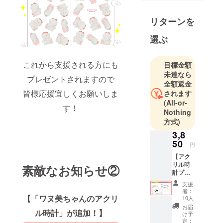
ファンディ
ングでの商
リターンを
品化実現を
選ぶ
目指して、
クリエイ
ターとのコ
これから支援される方にも
目標金額
未達なら
ラボ企画や
プレゼントされますので
全額返金
自社オリジ
皆様応援宜しくお願いしま
されます
ナルのアイ
(All-or-
す！
テム企画を
Nothing
行ってま
方式)
す。
3,8
50
円
◾️営業日のご
【アク
案内
リル時
素敵なお知らせ②
計プラ
営業時間：
ン】 ・
平日 10:00〜
支援
ワヌ美
者：
18:00 (土日
ちゃん
【「ワヌ美ちゃんのアクリ
10人
のアク
祝、年末年
お届
ル時計」が追加！】
リル時
け予
始除く)
計 画像
定：