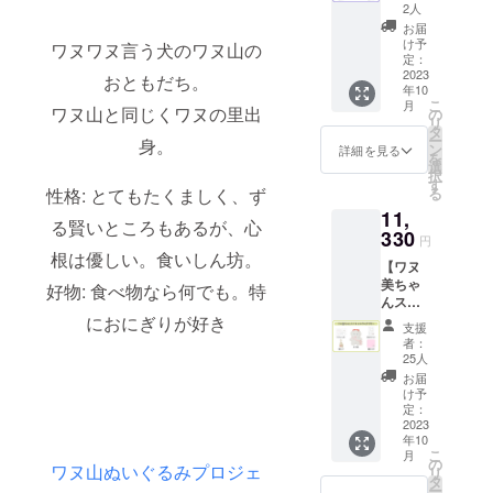
ン】 ・
チ 画像
●必ず備
2人
ぬいぐ
はイ
考欄
お届
るみ ×
メージ
に、色
け予
ワヌワヌ言う犬のワヌ山の
２ ・サ
です。
定：
紙に入
ン
2023
金額に
おともだち。
れる宛
年10
キュー
は消費
名をご
こ
月
レター
ワヌ山と同じくワヌの里出
税
の
記入く
リ
・マル
（10%
タ
ださ
ー
身。
チス
）と送
ン
い。 ●
詳細を見る
を
テッ
料880円
選
宛名の
択
カー ・
を含ん
す
必要が
性格: とてもたくましく、ず
る
巾着
でおり
ない場
11,
バッグ
ます。
合は必
る賢いところもあるが、心
・刺繍
330
要なし
円
ハンカ
とご記
根は優しい。食いしん坊。
【ワヌ
チ 画像
入くだ
美ちゃ
はイ
好物: 食べ物なら何でも。特
さい。
んスペ
メージ
●恐縮で
シャル
におにぎりが好き
です。
すが、
支援
グッズ
金額に
備考欄
者：
プラ
は消費
25人
記入後
ン】 ・
税
の宛名
お届
サン
（10%
け予
変更は
キュー
）と送
定：
不可と
レター
2023
料880円
なって
年10
・ぬい
を含ん
おりま
こ
月
ぐるみ
でおり
の
す。 画
ワヌ山ぬいぐるみプロジェ
リ
・マル
ます。
タ
像はイ
ー