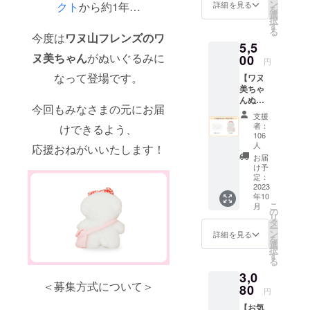
チス
ン
詳細を見る
クト
から約1年…
メージ
を
テッ
選
です。
択
カー ・
す
金額に
る
巾着
今度は
ワヌ山フレンズのワ
は消費
5,5
バッグ
税
ヌ美ちゃん
がぬいぐるみに
・刺繍
00
（10%
円
ハンカ
）と送
なって登場です。
【ワヌ
チ 画像
料770円
美ちゃ
はイ
を含ん
んぬい
メージ
でおり
今回もみなさまの元にお届
ぐるみ
です。
ます。
支援
プラ
金額に
者：
けできるよう、
ン】 ・
は消費
106
サン
税
人
応援おねがいいたします！
キュー
（10%
お届
レター
）と送
け予
・ぬい
定：
料770円
2023
ぐるみ
を含ん
年10
画像は
でおり
こ
月
イメー
の
ます。
リ
ジで
タ
ー
す。 金
ン
詳細を見る
を
額には
選
択
消費税
す
る
（10%
3,0
）と送
＜募集方式について＞
80
料770円
円
を含ん
【お気