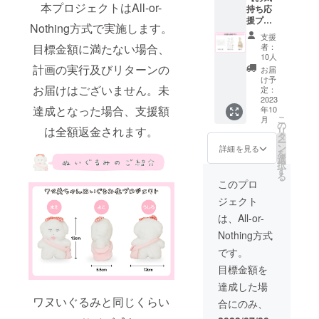
でおり
本プロジェクトはAll-or-
持ち応
ます。
援プラ
Nothing方式で実施します。
ン】 ・
支援
サン
目標金額に満たない場合、
者：
キュー
10人
レター
計画の実行及びリターンの
お届
・マル
け予
お届けはございません。未
チス
定：
テッ
2023
達成となった場合、支援額
年10
カー ・
こ
月
巾着
の
は全額返金されます。
リ
バッグ
タ
ー
画像は
ン
詳細を見る
を
イメー
選
択
ジで
す
る
す。 金
このプロ
額には
ジェクト
消費税
（10%
は、All-or-
）と送
Nothing方式
料550円
を含ん
です。
でおり
目標金額を
ます。
達成した場
ワヌいぐるみと同じくらい
合にのみ、