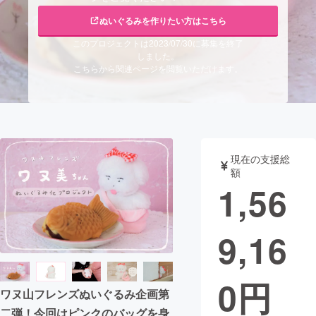
ぬいぐるみを作りたい方はこちら
まちづくり・地域活性化
このプロジェクトは2023/07/30に募集を終了
しました。
こちらから関連ページを閲覧いただけます。
CAMPFIRE for Social Good
CAMPFIRE Creation
CAMPFIREふるさと納税
machi-ya
コミュニティ
現在の支援総
額
1,56
9,16
0
円
ワヌ山フレンズぬいぐるみ企画第
二弾！今回はピンクのバッグを身