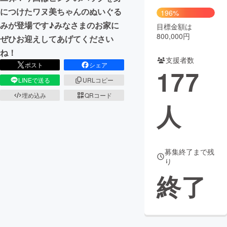
につけたワヌ美ちゃんのぬいぐる
196%
みが登場です♪みなさまのお家に
目標金額は
800,000円
ぜひお迎えしてあげてください
ね！
支援者数
ポスト
シェア
177
LINEで送る
URLコピー
埋め込み
QRコード
人
募集終了まで残
り
終了