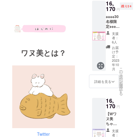
ポリシーに
16,
バッグ
残り24
準じて管理
・刺繍
170
円
ハンカ
させていた
※※※※30
チ ・直
だきます。
名様限
筆ミニ
定※※※※
色紙
【１体
※1枚
支援
分お
【ご注
者：
得！ワ
意事
6人
ヌ美３
項】 ●
お届
ワヌ美とは？
体と
食べ物
け予
グッズ
やデザ
定：
プラ
2023
インの
年10
ン】 ・
ご希望
こ
月
ぬいぐ
はお受
の
リ
るみ
けする
タ
ー
×3 ・サ
事がで
ン
詳細を見る
を
ン
きませ
選
択
キュー
ん。
す
る
レター
（作者
16,
・マル
のおま
チス
170
かせ食
円
テッ
べ物を
【Wワ
カー ・
大盛り
ヌ美
巾着
に描か
ちゃん
バッグ
せてい
とグッ
・刺繍
ただき
支援
ズプラ
Twitter
ハンカ
ます）
者：