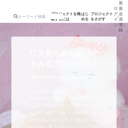
新
ロ
規
グ
会
プロジェクトを掲
はじ
プロジェクト
/
載するには
める
をさがす
イ
員
ン
登
録
人気のプロ
注目のリ
注目の新着プロ
募集終了が近いプ
もうすぐ公開
ワヌ美ちゃんぬいぐ
ジェクト
ターン
ジェクト
ロジェクト
されます
るみ化プロジェクト
アート・写真
音楽
CAMPFIRE Creation
プロダクト
みなさまのご支援により、
テクノロジー・ガジェット
ゲーム・サ
¥1,569,160（196%）と目標金額を大き
く上回り商品化をすることができまし
映像・映画
書籍・雑誌
た。他にも様々なぬいぐるみやグッズ
を実現化しておりますのでぜひホーム
ビジネス・起業
チャレンジ
ページをご覧ください！