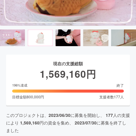
現在の支援総額
1,569,160
円
終了
196
%達成
目標金額
800,000
円
支援者数
177
人
このプロジェクトは、
2023/06/30
に募集を開始し、
177
人の支援
により
1,569,160
円の資金を集め、
2023/07/30
に募集を終了し
ました