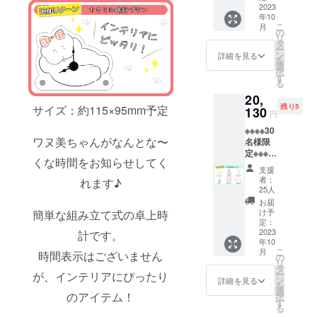
※お問い合わ
はイ
2023
年10
メージ
せから3営業
こ
月
です。
の
日以内にご
リ
金額に
タ
ー
は消費
返信させて
ン
詳細を見る
を
税
選
いただきま
択
（10%
す
る
す。
）と送
20,
料770円
※ ご質問に
残り5
サイズ：約115×95mm予定
を含ん
130
円
よってはお
でおり
※※※※30
応えできか
ます。
ワヌ美ちゃんがなんとな〜
名様限
ねる場合も
定※※※※
くな時間をお知らせしてく
ございま
【直筆
支援
色紙付
す。
者：
れます♪
きプラ
25人
ン】 ・
お届
◾️ プライバ
サン
け予
簡単な組み立て式の卓上時
キュー
定：
シーポリ
レター
2023
計です。
シー
年10
・ぬい
こ
月
時間表示はございません
ぐるみ
お問い合わ
の
リ
・マル
タ
せ内容に関
ー
が、インテリアにぴったり
チス
ン
詳細を見る
を
しては、プ
テッ
選
のアイテム！
択
カー ・
ライバシー
す
る
巾着