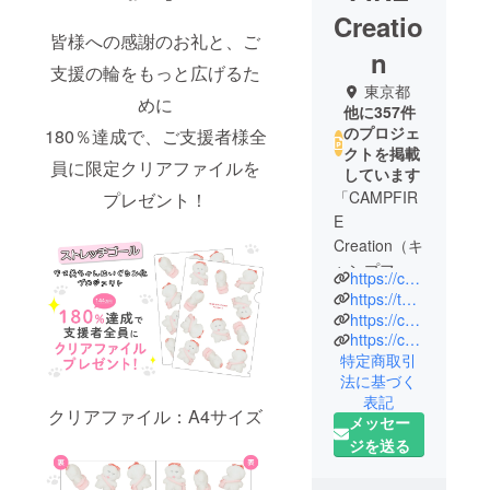
Creatio
皆様への感謝のお礼と、ご
n
支援の輪をもっと広げるた
東京都
めに
他に357件
のプロジェ
180％達成で、ご支援者様全
クトを掲載
員に限定クリアファイルを
しています
「CAMPFIR
プレゼント！
E
Creation（キ
ャンプファ
https://camp-fire.jp/creation
イヤー クリ
https://twitter.com/CF_Creation
エーショ
https://camp-fire.jp/privacy
https://camp-fire.jp/inquiries
ン）」は、
特定商取引
株式会社
法に基づく
CAMPFIRE
表記
の商品企画
クリアファイル：A4サイズ
メッセー
チームで
ジを送る
す。
クラウド