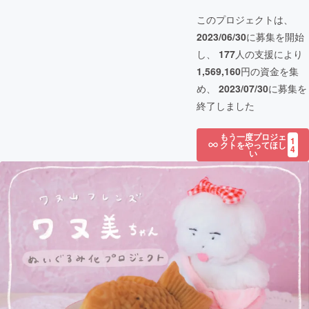
このプロジェクトは、
2023/06/30
に募集を開始
し、
177
人の支援により
1,569,160
円の資金を集
め、
2023/07/30
に募集を
終了しました
もう一度プロジェ
1
クトをやってほし
4
い