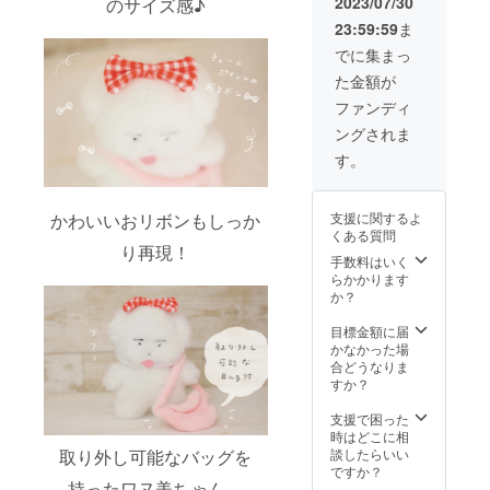
2023/07/30
のサイズ感♪
23:59:59
ま
でに集まっ
た金額が
ファンディ
ングされま
す。
かわいいおリボンもしっか
支援に関するよ
くある質問
り再現！
手数料はいく
らかかります
か？
目標金額に届
かなかった場
合どうなりま
すか？
支援で困った
時はどこに相
取り外し可能なバッグを
談したらいい
ですか？
持ったワヌ美ちゃん。