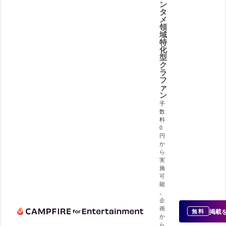
ン
タ
メ
領
域
特
化
型
ク
ラ
フ
ァ
ン
手
数
料
0
円
か
ら
実
施
可
能
。
企
画
掲載
無料
か
ら