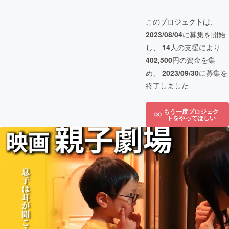
このプロジェクトは、
2023/08/04
に募集を開始
し、
14
人の支援により
402,500
円の資金を集
め、
2023/09/30
に募集を
終了しました
もう一度プロジェク
トをやってほしい