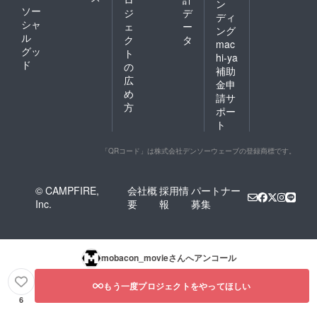
ン
ソー
ジ
デ
ディ
シャ
ェ
ー
ング
ル
ク
タ
mac
グッ
ト
hi-ya
ド
の
補助
広
金申
め
請サ
方
ポー
ト
「QRコード」は株式会社デンソーウェーブの登録商標です。
© CAMPFIRE,
会社概
採用情
パートナー
Inc.
要
報
募集
mobacon_movie
さんへアンコール
もう一度プロジェクトをやってほしい
6