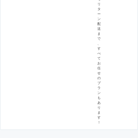
リ
タ
ー
ン
配
送
ま
で
、
す
べ
て
お
任
せ
の
プ
ラ
ン
も
あ
り
ま
す
！