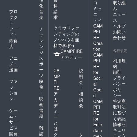
コ
取り組
化
料
ミュ
み
プロ
音
請
ニ
ニュー
ダク
楽
求
ティ
ス
ト
CAM
ヘルプ
クラウドファ
フー
チ
PFI
お問い
ンディングの
ド・
ャ
RE
合わせ
ノウハウを無
飲食
レ
Crea
料で学ぼう
店
ン
tion
各種規定
CAMPFIRE
ジ
CAM
アカデミー
アニ
ス
利用規
PFI
メ・
ポ
約
RE
漫画
ー
CA
説
細則
for
ツ
MP
明
プライ
Soci
ファ
映
FI
会
バシー
al
ッ
像
RE
・
ポリ
Goo
ショ
・
ア
相
シー
d
ン
映
カ
談
特定商
CAM
画
デ
会
取引法
PFI
ゲー
書
ミ
に基づ
RE
ム・
籍
ー
く表記
for
サー
・
と
情報セ
Ente
ビス
雑
は
キュリ
rtain
開発
誌
ク
サ
ティ方
men