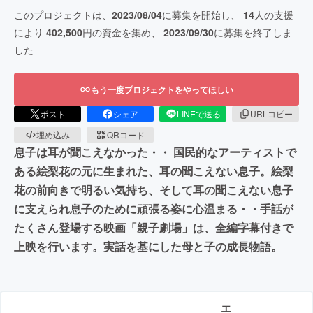
このプロジェクトは、
2023/08/04
に募集を開始し、
14
人の支援
により
402,500
円の資金を集め、
2023/09/30
に募集を終了しま
した
もう一度プロジェクトをやってほしい
ポスト
シェア
LINEで送る
URLコピー
埋め込み
QRコード
息子は耳が聞こえなかった・・ 国民的なアーティストで
ある絵梨花の元に生まれた、耳の聞こえない息子。絵梨
花の前向きで明るい気持ち、そして耳の聞こえない息子
に支えられ息子のために頑張る姿に心温まる・・手話が
たくさん登場する映画「親子劇場」は、全編字幕付きで
上映を行います。実話を基にした母と子の成長物語。
エ