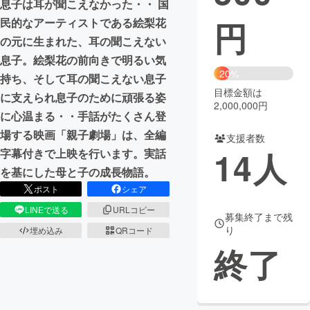
息子は耳が聞こえなかった・・ 国
円
民的なアーティストである絵梨花
まちづくり・地域活性化
の元に生まれた、耳の聞こえない
息子。絵梨花の前向きで明るい気
CAMPFIRE for Social Good
CAMPFIRE Creation
20%
持ち、そして耳の聞こえない息子
CAMPFIREふるさと納税
machi-ya
コミュニティ
目標金額は
に支えられ息子のために頑張る姿
2,000,000円
に心温まる・・手話がたくさん登
場する映画「親子劇場」は、全編
支援者数
14
人
字幕付きで上映を行います。実話
を基にした母と子の成長物語。
ポスト
シェア
LINEで送る
URLコピー
募集終了まで残
り
埋め込み
QRコード
終了