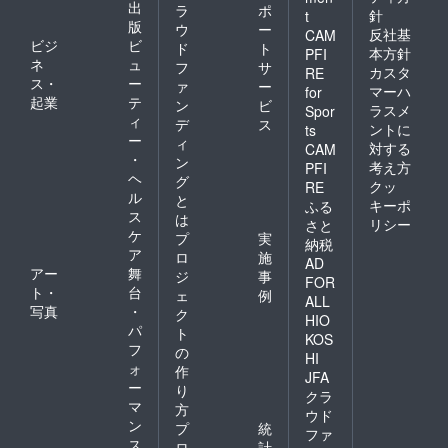
出
ラ
ポ
針
t
版
ウ
ー
反社基
CAM
ビジ
ビ
ド
ト
本方針
PFI
ネ
ュ
フ
サ
カスタ
RE
ス・
ー
ァ
ー
マーハ
for
起業
テ
ン
ビ
ラスメ
Spor
ィ
デ
ス
ントに
ts
ー
ィ
対する
CAM
・
ン
考え方
PFI
ヘ
グ
クッ
RE
ル
と
キーポ
ふる
ス
は
リシー
さと
ケ
プ
実
納税
ア
ロ
施
AD
アー
舞
ジ
事
FOR
ト・
台
ェ
例
ALL
写真
・
ク
HIO
パ
ト
KOS
フ
の
HI
ォ
作
JFA
ー
り
クラ
マ
方
ウド
ン
プ
統
ファ
ス
ロ
計