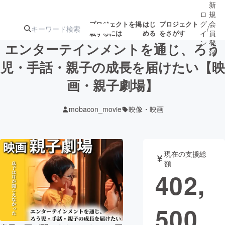
新
ロ
規
グ
会
プロジェクトを掲
はじ
プロジェクト
/
載するには
める
をさがす
イ
員
ン
登
エンターテインメントを通じ、ろう
録
児・手話・親子の成長を届けたい【映
画・親子劇場】
人気のプロ
注目のリ
注目の新着プロ
募集終了が近いプ
もうすぐ公開
ジェクト
ターン
ジェクト
ロジェクト
されます
mobacon_movie
映像・映画
アート・写真
音楽
現在の支援総
テクノロジー・ガジェット
ゲーム・サ
額
402,
映像・映画
書籍・雑誌
500
ビジネス・起業
チャレンジ