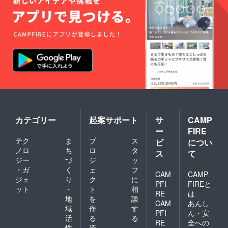
カテゴリー
起案サポート
サ
CAMP
ー
FIRE
テク
ま
プ
ス
ビ
につい
ノロ
ち
ロ
タ
ス
て
ジー
づ
ジ
ッ
・ガ
く
ェ
フ
CAM
CAMP
ジェ
り
ク
に
PFI
FIREと
ット
・
ト
相
RE
は
地
を
談
CAM
あんし
域
作
す
PFI
ん・安
活
る
る
RE
全への
性
資