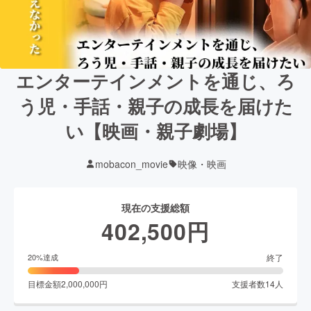
エンターテインメントを通じ、ろ
う児・手話・親子の成長を届けた
い【映画・親子劇場】
mobacon_movie
映像・映画
現在の支援総額
402,500
円
終了
20
%達成
目標金額
2,000,000
円
支援者数
14
人