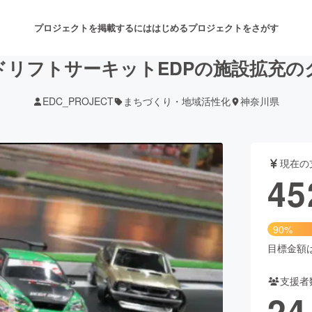
プロジェクトを掲載するには
はじめる
プロジェクトをさがす
ドリフトサーキットEDPの施設拡充の
EDC_PROJECT
まちづくり・地域活性化
神奈川県
注目のリターン
注目の新着プロジェクト
募集終了が近いプロジェクト
も
現在の
音楽
舞台・パフォーマンス
45
ゲーム・サービス開発
フード・飲食店
90%
書籍・雑誌出版
アニメ・漫画
目標金額は5
支援者
チャレンジ
ビューティー・ヘルスケ
24