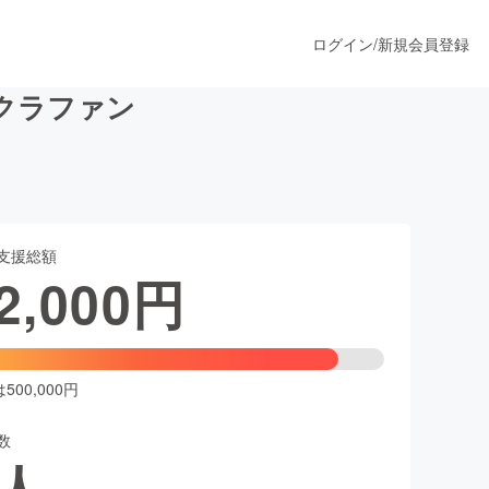
ログイン
/
新規会員登録
クラファン
うすぐ公開されます
支援総額
プロダクト
2,000
円
ファッション
スポーツ
00,000円
数
ア
ソーシャルグッド
人