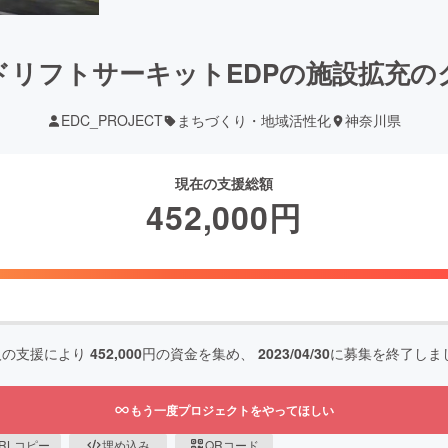
ドリフトサーキットEDPの施設拡充の
EDC_PROJECT
まちづくり・地域活性化
神奈川県
現在の支援総額
452,000
円
人の支援により
452,000
円の資金を集め、
2023/04/30
に募集を終了しま
もう一度プロジェクトをやってほしい
RLコピー
埋め込み
QRコード