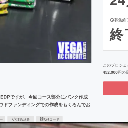
募集終
CAMPFIRE for Social Good
CAMPFIRE Creation
終
CAMPFIREふるさと納税
machi-ya
コミュニティ
このプロジェ
452,000
円の
EDPですが、今回コース部分にバンク作成
ラウドファンディングでの作成をもくろんでお
ピー
埋め込み
QRコード