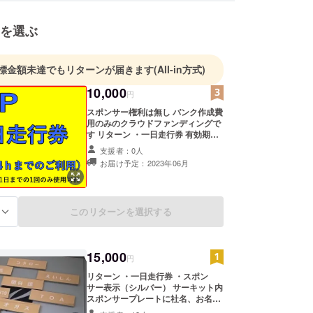
を選ぶ
標金額未達でもリターンが届きます
(All-in方式)
10,000
円
スポンサー権利は無し バンク作成費
用のみのクラウドファンディングで
す リターン ・一日走行券 有効期限
2023/12/31まで
支援者：0人
お届け予定：2023年06月
このリターンを選択する
る
15,000
円
リターン ・一日走行券 ・スポン
サー表示（シルバー） サーキット内
スポンサープレートに社名、お名
前、ニックネームを表示させていた