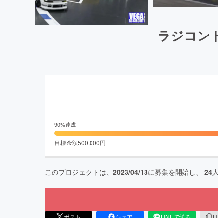
ラジコン
90
%達成
目標金額
500,000
円
このプロジェクトは、
2023/04/13
に募集を開始し、
24
ポスト
シェア
LINEで送る
U