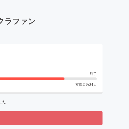
クラファン
終了
支援者数
24
人
した