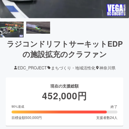
ラジコンドリフトサーキットEDP
の施設拡充のクラファン
EDC_PROJECT
まちづくり・地域活性化
神奈川県
現在の支援総額
452,000
円
終了
90
%達成
目標金額
500,000
円
支援者数
24
人