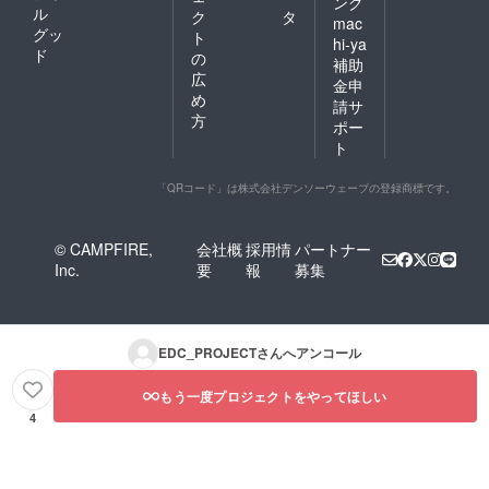
ング
ル
ク
タ
mac
グッ
ト
hi-ya
ド
の
補助
広
金申
め
請サ
方
ポー
ト
「QRコード」は株式会社デンソーウェーブの登録商標です。
© CAMPFIRE,
会社概
採用情
パートナー
Inc.
要
報
募集
EDC_PROJECT
さんへアンコール
もう一度プロジェクトをやってほしい
4