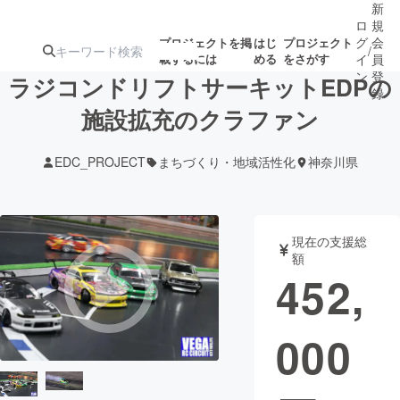
新
ロ
規
グ
会
プロジェクトを掲
はじ
プロジェクト
/
載するには
める
をさがす
イ
員
ン
登
ラジコンドリフトサーキットEDPの
録
施設拡充のクラファン
人気のプロ
注目のリ
注目の新着プロ
募集終了が近いプ
もうすぐ公開
EDC_PROJECT
まちづくり・地域活性化
神奈川県
ジェクト
ターン
ジェクト
ロジェクト
されます
アート・写真
音楽
現在の支援総
額
452,
テクノロジー・ガジェット
ゲーム・サ
000
映像・映画
書籍・雑誌
ビジネス・起業
チャレンジ