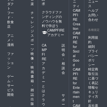
ニ
ニュー
ダク
楽
求
ティ
ス
ト
CAM
ヘルプ
クラウドファ
フー
チ
PFI
お問い
ンディングの
ド・
ャ
RE
合わせ
ノウハウを無
飲食
レ
Crea
料で学ぼう
店
ン
tion
各種規定
CAMPFIRE
ジ
CAM
アカデミー
アニ
ス
利用規
PFI
メ・
ポ
約
RE
漫画
ー
CA
説
細則
for
ツ
MP
明
プライ
Soci
ファ
映
FI
会
バシー
al
ッ
像
RE
・
ポリ
Goo
ショ
・
ア
相
シー
d
ン
映
カ
談
特定商
CAM
画
デ
会
取引法
PFI
ゲー
書
ミ
に基づ
RE
ム・
籍
ー
く表記
for
サー
・
と
情報セ
Ente
ビス
雑
は
キュリ
rtain
開発
誌
ク
サ
ティ方
men
出
ラ
ポ
針
t
版
ウ
ー
反社基
CAM