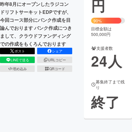
円
昨年8月にオープンしたラジコン
まちづくり・地域活性化
ドリフトサーキットEDPですが、
今回コース部分にバンク作成を目
90%
論んでおります バンク作成につき
目標金額は
CAMPFIRE for Social Good
CAMPFIRE Creation
500,000円
まして、クラウドファンディング
CAMPFIREふるさと納税
machi-ya
コミュニティ
での作成をもくろんでおります
支援者数
ポスト
シェア
24
人
LINEで送る
URLコピー
埋め込み
QRコード
募集終了まで残
り
終了