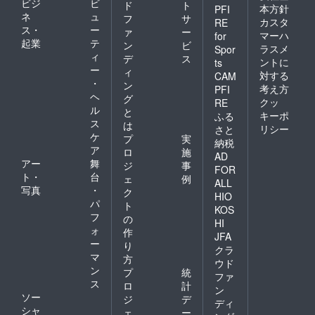
ビジ
ビ
ド
ト
本方針
PFI
ネ
ュ
フ
サ
カスタ
RE
ス・
ー
ァ
ー
マーハ
for
起業
テ
ン
ビ
ラスメ
Spor
ィ
デ
ス
ントに
ts
ー
ィ
対する
CAM
・
ン
考え方
PFI
ヘ
グ
クッ
RE
ル
と
キーポ
ふる
ス
は
リシー
さと
ケ
プ
実
納税
ア
ロ
施
AD
アー
舞
ジ
事
FOR
ト・
台
ェ
例
ALL
写真
・
ク
HIO
パ
ト
KOS
フ
の
HI
ォ
作
JFA
ー
り
クラ
マ
方
ウド
ン
プ
統
ファ
ス
ロ
計
ン
ソー
ジ
デ
ディ
シャ
ェ
ー