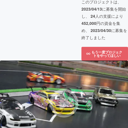
このプロジェクトは、
2023/04/13
に募集を開始
し、
24
人の支援により
452,000
円の資金を集
め、
2023/04/30
に募集を
終了しました
もう一度プロジェク
トをやってほしい