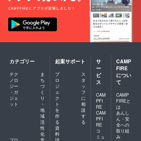
カテゴリー
起案サポート
サ
CAMP
ー
FIRE
テク
ま
プ
ス
ビ
につい
ノロ
ち
ロ
タ
ス
て
ジー
づ
ジ
ッ
・ガ
く
ェ
フ
CAM
CAMP
ジェ
り
ク
に
PFI
FIREと
ット
・
ト
相
RE
は
地
を
談
CAM
あんし
域
作
す
PFI
ん・安
活
る
る
RE
全への
性
資
コ
取り組
化
料
ミュ
み
プロ
音
請