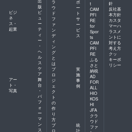
出
ラ
ポ
針
t
版
ウ
ー
反社基
CAM
ビジ
ビ
ド
ト
本方針
PFI
ネ
ュ
フ
サ
カスタ
RE
ス・
ー
ァ
ー
マーハ
for
起業
テ
ン
ビ
ラスメ
Spor
ィ
デ
ス
ントに
ts
ー
ィ
対する
CAM
・
ン
考え方
PFI
ヘ
グ
クッ
RE
ル
と
キーポ
ふる
ス
は
リシー
さと
ケ
プ
実
納税
ア
ロ
施
AD
アー
舞
ジ
事
FOR
ト・
台
ェ
例
ALL
写真
・
ク
HIO
パ
ト
KOS
フ
の
HI
ォ
作
JFA
ー
り
クラ
マ
方
ウド
ン
プ
統
ファ
ス
ロ
計