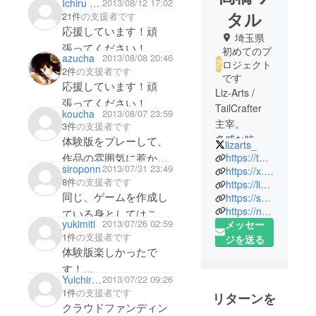
Ichiru Kiyota
2013/08/12 17:02
を待ってたらギリギリ
タル
21件
の支援者です
になってしまいまし
応援しています！頑
埼玉県
た…（ｗ 同じ創作を
張ってください！
初めてのプ
azucha
2013/08/08 20:46
志すものとして頑張っ
ロジェクト
2件
の支援者です
ている人を見るのは何
です
応援しています！頑
Liz-Arts /
より励みになります。
張ってください！
TailCrafter
これからも頑張ってく
koucha
2013/08/07 23:59
主宰。
3件
の支援者です
ださい！
多感な時期
体験版をプレーして、
lizarts_
に「Kanon」
作品の雰囲気に惹かれ
https://tailcrafter.com/
siroponn
2013/07/31 23:49
「CROSS†C
https://x.com/wata_liz
ました。
8件
の支援者です
https://linktr.ee/wata_t
HANNEL」
OPムービーも、ゲー
同じ、ゲームを作成し
https://sohmatoa.booth.pm/
「EVER17」
ム自体の完成も、期待
https://note.com/tailcrafter
ている身としてはこう
「STEINS;G
yukimiti
2013/07/26 02:59
メッセー
しています。頑張って
いうプロジェクトはと
ATE」などに
1件
の支援者です
ジを送る
ください！
ても成功してほしいで
感銘を受
体験版楽しかったで
け、「音楽
す。水彩画も音楽も好
す！
とシナリオ
Yuichirou Manaka
2013/07/22 09:26
みで、そして何より、
応援しています！頑
1件
の支援者です
の両方を作
リターンを
リゼットがとても可愛
張ってください！
クラウドファンディン
れるように
い！超可愛い！