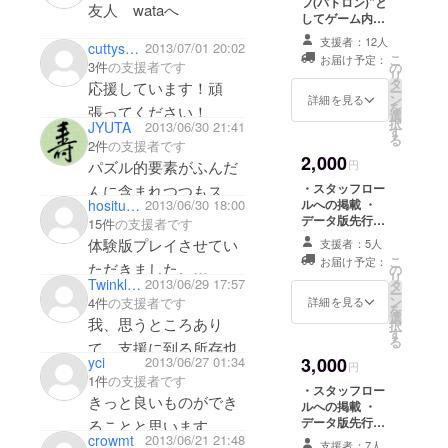
フ(パトロン)”と
以来、どち
友人 wataへ
してゲーム内エ
らも作れる
ンディングス
支援者：12人
cuttysark
2013/07/01 20:02
人間であろ
タッフロールに
支援遅くなってスマン
こ
お届け予定：
掲載
3件
の支援者です
の
うと模索し
リ
タ
応援しています！頑
ー
続けてい
ン
詳細を見る
もう設定金額は達成し
を
張ってください！
る。影響を
選
択
JYUTA
2013/06/30 21:41
たようだが、この余っ
す
受けた作家
る
2件
の支援者です
た分はそちらの友人と
は田中ロミ
2,000
パズル的要素がふんだ
円
飯でも食いに行ってく
オ、虚淵
・スタッフロー
んに含まれつつもス
れ
玄、小高和
ルへの掲載 ・
hosituki114
2013/06/30 18:00
トーリーの邪魔になら
データ版先行サ
15件
の支援者です
剛、打越鋼
ウンドトラック
ない
体験版プレイさせてい
支援者：5人
太郎、大河
それと北海道に戻って
絶妙なバランスのゲー
こ
お届け予定：
ただきました。
内一楼、
の
くることがあれば連絡
リ
Twinkle Ztar
2013/06/29 17:57
ムを期待して
タ
フィリッ
水彩画の背景がとても
ー
よろしく
ン
4件
の支援者です
詳細を見る
を
プ・K・
気に入りました。
選
我、思うところあり
択
す
ディック、
また先のストーリーも
る
北のコックより
て、支援に到る所存也
貴志祐介、
3,000
yci
2013/06/27 01:34
気になります。
円
伊坂幸太郎
1件
の支援者です
オープニング込みでの
・スタッフロー
きっと良いものができ
など。影響
ルへの掲載 ・
完成を楽しみにしてい
データ版先行サ
を受けた作
ることと思います。が
ます！
ウンドトラック
crowmt
2013/06/21 21:48
曲家は大嶋
支援者：7人