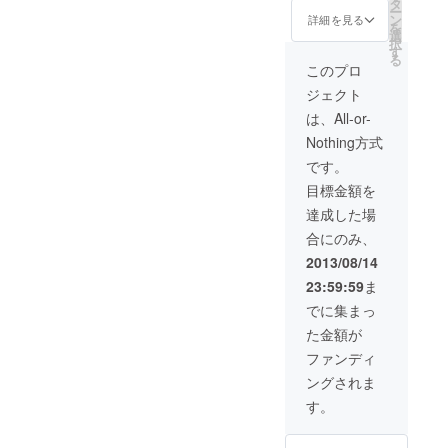
グアニメーショ
タ
ゲーム
ー
ンムービー ・限
ン
詳細を見る
を
「Memory's
定ゲームメイキ
選
択
ングブック ・リ
す
Dogma」
る
ゼットの処方
このプロ
- 企画 / ディ
箋"前日譚"漫画
ジェクト
データ ・好きな
レクション /
キャラクター１
は、All-or-
シナリオ
人の描き下ろし
Nothing方式
（共著） / サ
水彩画
ウンド（一
です。
部）
目標金額を
ゲーム「リ
達成した場
ゼットの処
合にのみ、
方箋」
2013/08/14
- 企画 / ディ
23:59:59
ま
レクション /
でに集まっ
シナリオ / サ
た金額が
ウンド
ファンディ
ングされま
す。