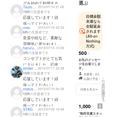
選ぶ
グを始めて利用する者
なりたいな
この子がリリース版で
Tsutomu Kizumino
2013/07/19 21:06
です。体験版を遊びピ
あ」と思う
15件
の支援者です
動いてくれるのを楽し
ようにな
ンときて支援を決めま
目標金額
応援しています！頑
みにしてますｗ
る。何作品
未達なら
した。ゲームの完成が
張ってください！
全額返金
かの同人
mss
2013/07/16 22:24
楽しみですw
されます
ゲームの音
6件
の支援者です
(All-or-
音楽や絵など、素敵な
楽を担当し
Nothing
た後、自身
雰囲気に惹かれまし
方式)
haruru1982
2013/07/15 13:39
の同人サー
た。応援しています。
500
3件
の支援者です
円
クルでゲー
コンセプトがとても気
お礼のメッセー
ム『リゼッ
ジをお送りしま
に入りました。応援し
トの処方
す。
striderww
2013/07/11 23:38
ています。
箋』を制作
15件
の支援者です
支援者：2人
し、企画・
応援しています！頑
こ
お届け予定：
の
リ
ディレク
張ってください！
タ
ー
matushun
2013/07/10 00:39
ン
ションをし
詳細を見る
を
選
15件
の支援者です
ながら初め
択
す
応援しています！頑
る
て音楽・シ
張ってください！
1,000
ナリオの両
円
STAG
2013/07/05 19:48
方を担当。
“制作支援スタッ
1件
の支援者です