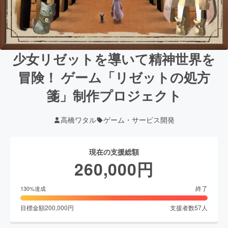
少女リゼットを導いて精神世界を
冒険！ ゲーム「リゼットの処方
箋」制作プロジェクト
高橋ワタル
ゲーム・サービス開発
現在の支援総額
260,000
円
終了
130
%達成
目標金額
200,000
円
支援者数
57
人