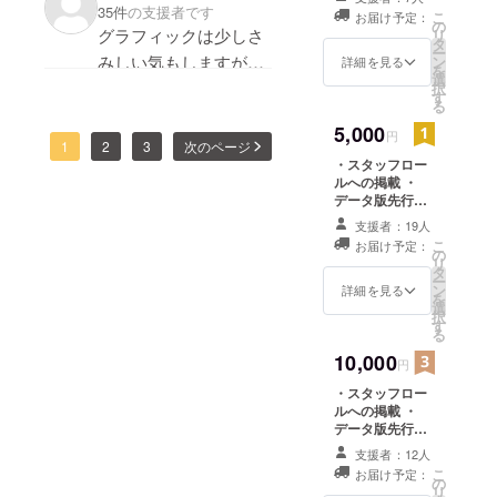
んばって！
・ノンクレジッ
35件
の支援者です
頑張ってください！
こ
お届け予定：
啓之、折戸
ト版オープニン
の
グラフィックは少しさ
リ
グアニメーショ
タ
伸治、
ー
ンムービー
みしい気もしますが、
ン
詳細を見る
MANYO、崎
を
選
面白そうではあるので
択
元仁、
す
る
支援させていただきま
amazarashi
5,000
円
など。犬二
1
2
3
次のページ
・スタッフロー
匹と猫一匹
ルへの掲載 ・
を飼ってい
データ版先行サ
る。北海道
ウンドトラック
支援者：19人
・ノンクレジッ
札幌市出
こ
お届け予定：
ト版オープニン
の
リ
身。
グアニメーショ
タ
ー
ンムービー ・限
ン
詳細を見る
を
定ゲームメイキ
選
▼ 略歴 ▼
択
ングブック ・リ
す
る
ゲーム「ル
ゼットの処方
10,000
箋"前日譚"漫画
ディガ」
円
データ
- 企画 / ディ
・スタッフロー
ルへの掲載 ・
レクション /
データ版先行サ
ゲームデザ
ウンドトラック
支援者：12人
イン / サウン
・ノンクレジッ
こ
お届け予定：
ト版オープニン
の
ド（一部）
リ