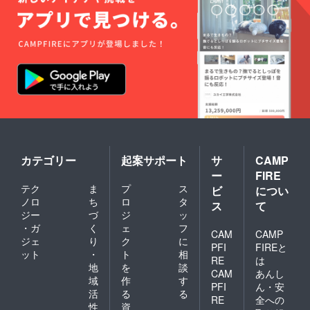
カテゴリー
起案サポート
サ
CAMP
ー
FIRE
テク
ま
プ
ス
ビ
につい
ノロ
ち
ロ
タ
ス
て
ジー
づ
ジ
ッ
・ガ
く
ェ
フ
CAM
CAMP
ジェ
り
ク
に
PFI
FIREと
ット
・
ト
相
RE
は
地
を
談
CAM
あんし
域
作
す
PFI
ん・安
活
る
る
RE
全への
性
資