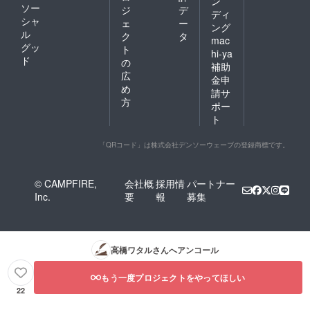
ン
ソー
ジ
デ
ディ
シャ
ェ
ー
ング
ル
ク
タ
mac
グッ
ト
hi-ya
ド
の
補助
広
金申
め
請サ
方
ポー
ト
「QRコード」は株式会社デンソーウェーブの登録商標です。
© CAMPFIRE,
会社概
採用情
パートナー
Inc.
要
報
募集
高橋ワタル
さんへアンコール
もう一度プロジェクトをやってほしい
22