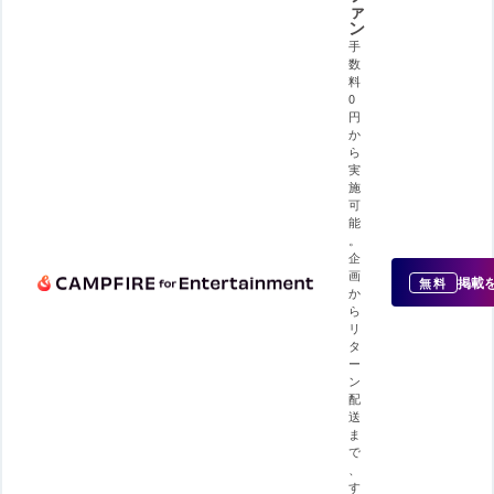
ァ
ン
手
数
料
0
円
か
ら
実
施
可
能
。
企
画
掲載
無料
か
ら
リ
タ
ー
ン
配
送
ま
で
、
す