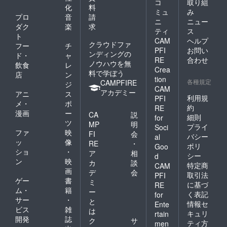
コ
取り組
化
料
ミュ
み
プロ
音
請
ニ
ニュー
ダク
楽
求
ティ
ス
ト
CAM
ヘルプ
クラウドファ
フー
チ
PFI
お問い
ンディングの
ド・
ャ
RE
合わせ
ノウハウを無
飲食
レ
Crea
料で学ぼう
店
ン
tion
各種規定
CAMPFIRE
ジ
CAM
アカデミー
アニ
ス
利用規
PFI
メ・
ポ
約
RE
漫画
ー
CA
説
細則
for
ツ
MP
明
プライ
Soci
ファ
映
FI
会
バシー
al
ッ
像
RE
・
ポリ
Goo
ショ
・
ア
相
シー
d
ン
映
カ
談
特定商
CAM
画
デ
会
取引法
PFI
ゲー
書
ミ
に基づ
RE
ム・
籍
ー
く表記
for
サー
・
と
情報セ
Ente
ビス
雑
は
キュリ
rtain
開発
誌
ク
サ
ティ方
men