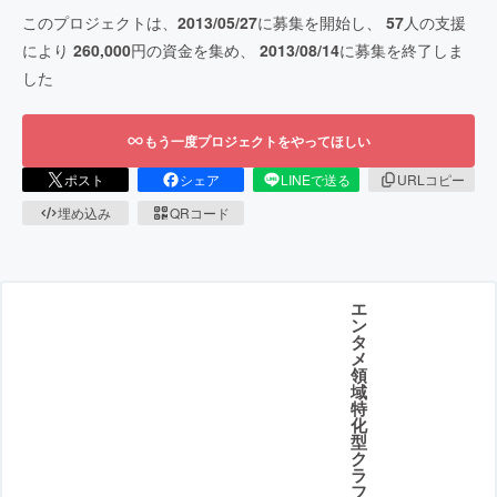
このプロジェクトは、
2013/05/27
に募集を開始し、
57
人の支援
により
260,000
円の資金を集め、
2013/08/14
に募集を終了しま
した
もう一度プロジェクトをやってほしい
ポスト
シェア
LINEで送る
URLコピー
埋め込み
QRコード
エ
ン
タ
メ
領
域
特
化
型
ク
ラ
フ