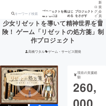
新
ロ
規
グ
会
プロジェクトを掲
はじ
プロジェクト
/
載するには
める
をさがす
イ
員
ン
登
少女リゼットを導いて精神世界を冒
録
険！ ゲーム「リゼットの処方箋」制
作プロジェクト
人気のプロ
注目のリ
注目の新着プロ
募集終了が近いプ
もうすぐ公開
ジェクト
ターン
ジェクト
ロジェクト
されます
高橋ワタル
ゲーム・サービス開発
アート・写真
音楽
現在の支援総
テクノロジー・ガジェット
ゲーム・サ
額
260,
映像・映画
書籍・雑誌
000
ビジネス・起業
チャレンジ