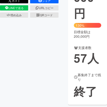
ポスト
シェア
円
LINEで送る
URLコピー
まちづくり・地域活性化
埋め込み
QRコード
CAMPFIRE for Social Good
CAMPFIRE Creation
130%
CAMPFIREふるさと納税
machi-ya
コミュニティ
目標金額は
200,000円
支援者数
57
人
募集終了まで残
り
終了