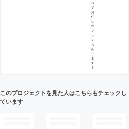
べ
て
お
任
せ
の
プ
ラ
ン
も
あ
り
ま
す
！
このプロジェクトを見た人はこちらもチェックし
ています