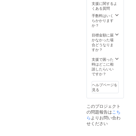
支援に関するよ
くある質問
手数料はいく
らかかります
か？
目標金額に届
かなかった場
合どうなりま
すか？
支援で困った
時はどこに相
談したらいい
ですか？
ヘルプページを
見る
このプロジェクト
の問題報告は
こち
ら
よりお問い合わ
せください