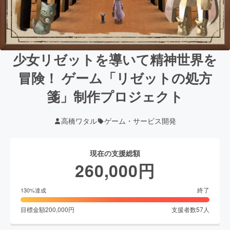
少女リゼットを導いて精神世界を
冒険！ ゲーム「リゼットの処方
箋」制作プロジェクト
高橋ワタル
ゲーム・サービス開発
現在の支援総額
260,000
円
終了
130
%達成
目標金額
200,000
円
支援者数
57
人