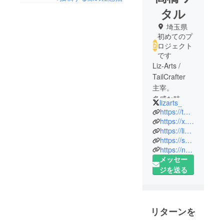
タル
埼玉県
初めてのプ
ロジェクト
です
Liz-Arts /
TailCrafter
主宰。
多感な時期
lizarts_
に「Kanon」
https://tailcrafter.com/
「CROSS†C
https://x.com/wata_liz
https://linktr.ee/wata_t
HANNEL」
https://sohmatoa.booth.pm/
「EVER17」
https://note.com/tailcrafter
「STEINS;G
メッセー
ATE」などに
ジを送る
感銘を受
け、「音楽
とシナリオ
の両方を作
リターンを
れるように