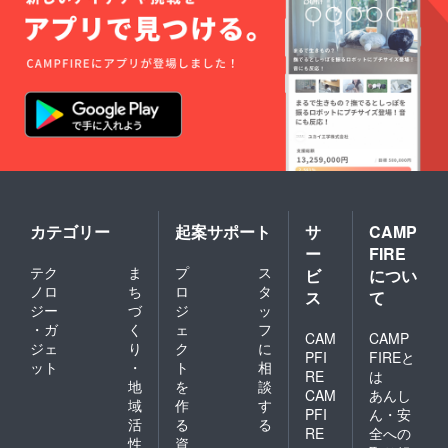
カテゴリー
起案サポート
サ
CAMP
ー
FIRE
テク
ま
プ
ス
ビ
につい
ノロ
ち
ロ
タ
ス
て
ジー
づ
ジ
ッ
・ガ
く
ェ
フ
CAM
CAMP
ジェ
り
ク
に
PFI
FIREと
ット
・
ト
相
RE
は
地
を
談
CAM
あんし
域
作
す
PFI
ん・安
活
る
る
RE
全への
性
資