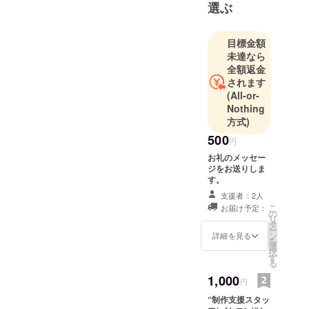
選ぶ
なりたいな
あ」と思う
ようにな
目標金額
る。何作品
未達なら
全額返金
かの同人
されます
ゲームの音
(All-or-
楽を担当し
Nothing
た後、自身
方式)
の同人サー
500
円
クルでゲー
お礼のメッセー
ム『リゼッ
ジをお送りしま
トの処方
す。
箋』を制作
支援者：2人
し、企画・
こ
お届け予定：
の
リ
ディレク
タ
ー
ン
ションをし
詳細を見る
を
選
ながら初め
択
す
る
て音楽・シ
1,000
ナリオの両
円
方を担当。
“制作支援スタッ