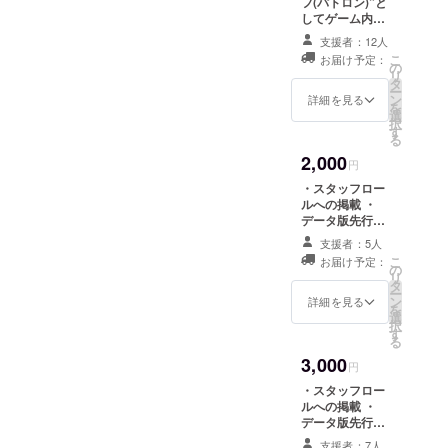
フ(パトロン)”と
以来、どち
してゲーム内エ
らも作れる
ンディングス
支援者：12人
人間であろ
タッフロールに
こ
お届け予定：
掲載
の
うと模索し
リ
タ
ー
続けてい
ン
詳細を見る
を
る。影響を
選
択
す
受けた作家
る
は田中ロミ
2,000
円
オ、虚淵
・スタッフロー
玄、小高和
ルへの掲載 ・
データ版先行サ
剛、打越鋼
ウンドトラック
支援者：5人
太郎、大河
こ
お届け予定：
内一楼、
の
リ
タ
フィリッ
ー
ン
詳細を見る
を
プ・K・
選
択
す
ディック、
る
貴志祐介、
3,000
円
伊坂幸太郎
・スタッフロー
など。影響
ルへの掲載 ・
データ版先行サ
を受けた作
ウンドトラック
曲家は大嶋
支援者：7人