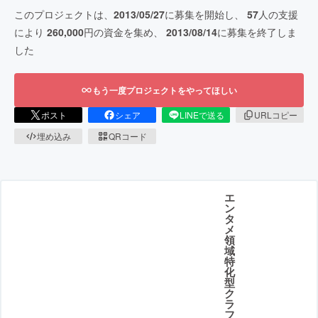
このプロジェクトは、
2013/05/27
に募集を開始し、
57
人の支援
により
260,000
円の資金を集め、
2013/08/14
に募集を終了しま
した
もう一度プロジェクトをやってほしい
ポスト
シェア
LINEで送る
URLコピー
埋め込み
QRコード
エ
ン
タ
メ
領
域
特
化
型
ク
ラ
フ