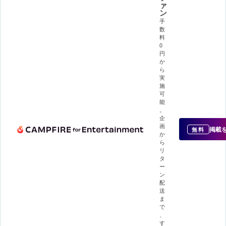
ァ
ン
手
数
料
0
円
か
ら
実
施
可
能
。
企
画
掲載
無料
か
ら
リ
タ
ー
ン
配
送
ま
で
、
す