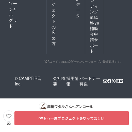
ン
ソー
ジ
デ
ディ
シャ
ェ
ー
ング
ル
ク
タ
mac
グッ
ト
hi-ya
ド
の
補助
広
金申
め
請サ
方
ポー
ト
「QRコード」は株式会社デンソーウェーブの登録商標です。
© CAMPFIRE,
会社概
採用情
パートナー
Inc.
要
報
募集
高橋ワタル
さんへアンコール
もう一度プロジェクトをやってほしい
22