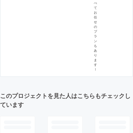
べ
て
お
任
せ
の
プ
ラ
ン
も
あ
り
ま
す
！
このプロジェクトを見た人はこちらもチェックし
ています