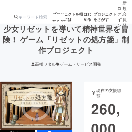
新
ロ
規
グ
会
プロジェクトを掲
はじ
プロジェクト
/
載するには
める
をさがす
イ
員
ン
登
少女リゼットを導いて精神世界を冒
録
険！ ゲーム「リゼットの処方箋」制
作プロジェクト
人気のプロ
注目のリ
注目の新着プロ
募集終了が近いプ
もうすぐ公開
ジェクト
ターン
ジェクト
ロジェクト
されます
高橋ワタル
ゲーム・サービス開発
アート・写真
音楽
現在の支援総
テクノロジー・ガジェット
ゲーム・サ
額
260,
映像・映画
書籍・雑誌
000
ビジネス・起業
チャレンジ