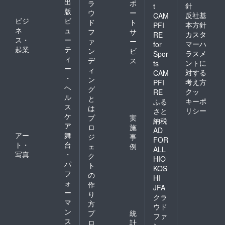
出
ラ
ポ
針
t
版
ウ
ー
反社基
CAM
ビジ
ビ
ド
ト
本方針
PFI
ネ
ュ
フ
サ
カスタ
RE
ス・
ー
ァ
ー
マーハ
for
起業
テ
ン
ビ
ラスメ
Spor
ィ
デ
ス
ントに
ts
ー
ィ
対する
CAM
・
ン
考え方
PFI
ヘ
グ
クッ
RE
ル
と
キーポ
ふる
ス
は
リシー
さと
ケ
プ
実
納税
ア
ロ
施
AD
アー
舞
ジ
事
FOR
ト・
台
ェ
例
ALL
写真
・
ク
HIO
パ
ト
KOS
フ
の
HI
ォ
作
JFA
ー
り
クラ
マ
方
ウド
ン
プ
統
ファ
ス
ロ
計