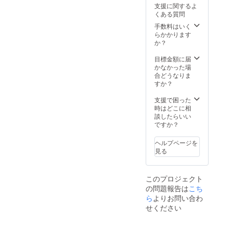
支援に関するよ
くある質問
手数料はいく
らかかります
か？
目標金額に届
かなかった場
合どうなりま
すか？
支援で困った
時はどこに相
談したらいい
ですか？
ヘルプページを
見る
このプロジェクト
の問題報告は
こち
ら
よりお問い合わ
せください