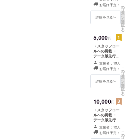
・ノンクレジッ
こ
お届け予定：
啓之、折戸
ト版オープニン
の
リ
グアニメーショ
タ
伸治、
ー
ンムービー
ン
詳細を見る
MANYO、崎
を
選
択
元仁、
す
る
amazarashi
5,000
円
など。犬二
・スタッフロー
匹と猫一匹
ルへの掲載 ・
を飼ってい
データ版先行サ
る。北海道
ウンドトラック
支援者：19人
・ノンクレジッ
札幌市出
こ
お届け予定：
ト版オープニン
の
リ
身。
グアニメーショ
タ
ー
ンムービー ・限
ン
詳細を見る
を
定ゲームメイキ
選
▼ 略歴 ▼
択
ングブック ・リ
す
る
ゲーム「ル
ゼットの処方
10,000
箋"前日譚"漫画
ディガ」
円
データ
- 企画 / ディ
・スタッフロー
ルへの掲載 ・
レクション /
データ版先行サ
ゲームデザ
ウンドトラック
支援者：12人
イン / サウン
・ノンクレジッ
こ
お届け予定：
ト版オープニン
の
ド（一部）
リ