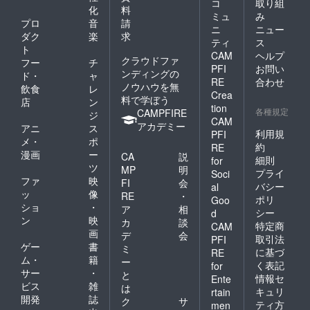
コ
取り組
化
料
ミュ
み
プロ
音
請
ニ
ニュー
ダク
楽
求
ティ
ス
ト
CAM
ヘルプ
クラウドファ
フー
チ
PFI
お問い
ンディングの
ド・
ャ
RE
合わせ
ノウハウを無
飲食
レ
Crea
料で学ぼう
店
ン
tion
各種規定
CAMPFIRE
ジ
CAM
アカデミー
アニ
ス
利用規
PFI
メ・
ポ
約
RE
漫画
ー
CA
説
細則
for
ツ
MP
明
プライ
Soci
ファ
映
FI
会
バシー
al
ッ
像
RE
・
ポリ
Goo
ショ
・
ア
相
シー
d
ン
映
カ
談
特定商
CAM
画
デ
会
取引法
PFI
ゲー
書
ミ
に基づ
RE
ム・
籍
ー
く表記
for
サー
・
と
情報セ
Ente
ビス
雑
は
キュリ
rtain
開発
誌
ク
サ
ティ方
men