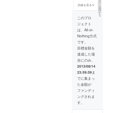
グアニメーショ
タ
ゲーム
ー
ンムービー ・限
ン
詳細を見る
を
「Memory's
定ゲームメイキ
選
択
ングブック ・リ
す
Dogma」
る
ゼットの処方
このプロ
- 企画 / ディ
箋"前日譚"漫画
ジェクト
データ ・好きな
レクション /
キャラクター１
は、All-or-
シナリオ
人の描き下ろし
Nothing方式
（共著） / サ
水彩画
ウンド（一
です。
部）
目標金額を
ゲーム「リ
達成した場
ゼットの処
合にのみ、
方箋」
2013/08/14
- 企画 / ディ
23:59:59
ま
レクション /
でに集まっ
シナリオ / サ
た金額が
ウンド
ファンディ
ングされま
す。