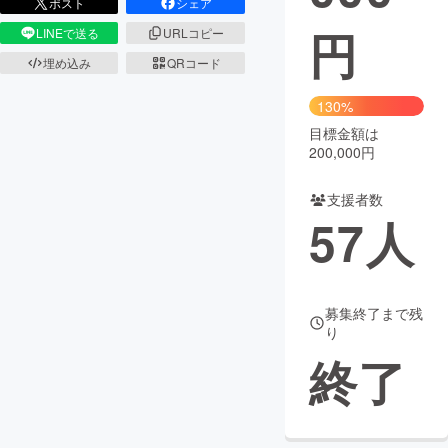
ポスト
シェア
円
LINEで送る
URLコピー
まちづくり・地域活性化
埋め込み
QRコード
CAMPFIRE for Social Good
CAMPFIRE Creation
130%
CAMPFIREふるさと納税
machi-ya
コミュニティ
目標金額は
200,000円
支援者数
57
人
募集終了まで残
り
終了