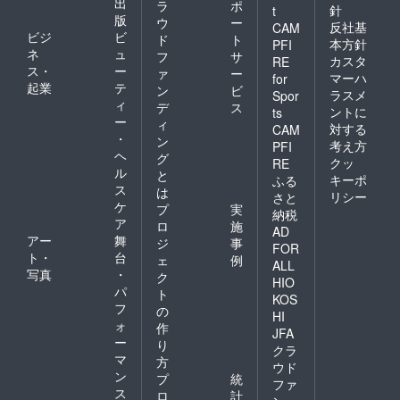
出
ラ
ポ
針
t
版
ウ
ー
反社基
CAM
ビジ
ビ
ド
ト
本方針
PFI
ネ
ュ
フ
サ
カスタ
RE
ス・
ー
ァ
ー
マーハ
for
起業
テ
ン
ビ
ラスメ
Spor
ィ
デ
ス
ントに
ts
ー
ィ
対する
CAM
・
ン
考え方
PFI
ヘ
グ
クッ
RE
ル
と
キーポ
ふる
ス
は
リシー
さと
ケ
プ
実
納税
ア
ロ
施
AD
アー
舞
ジ
事
FOR
ト・
台
ェ
例
ALL
写真
・
ク
HIO
パ
ト
KOS
フ
の
HI
ォ
作
JFA
ー
り
クラ
マ
方
ウド
ン
プ
統
ファ
ス
ロ
計