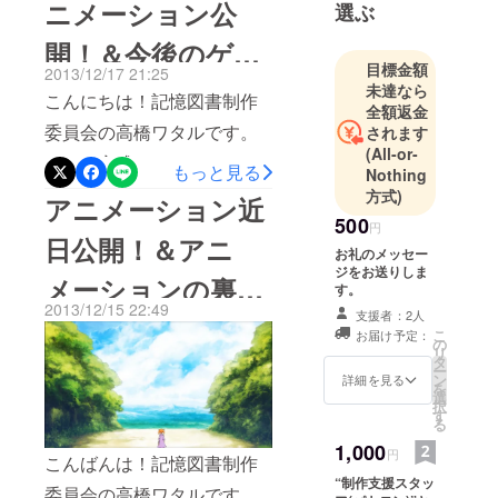
と進ませていくというポイ
ニメーション公
選ぶ
なりたいな
揺れる天秤」 10/6(月) 19:00
ント＆クリック型のアドベ
あ」と思う
開！＆今後のゲー
頃より公開いたします！
ンチャーゲームです。 前々
ようにな
目標金額
2013/12/17 21:25
ワーワー！(∩´∀｀)∩ 9月中
ム制作に関して
る。何作品
未達なら
からお伝えしている通り、
こんにちは！記憶図書制作
全額返金
旬くらいからテストプレイ
かの同人
本作はフリーゲームです！
委員会の高橋ワタルです。
されます
ゲームの音
を実施しておりまして、い
(All-or-
ぜひプレイして頂き、もし
ついに完成しました！オー
楽を担当し
もっと見る
ざ色んな人にテストプレイ
Nothing
た後、自身
楽しいなと感じてもらえた
プニングアニメーションを
方式)
アニメーション近
してもらうとコレが出ない
の同人サー
ら、周りのみんなにもぜひ
500
公開いたします！ ▼ニコニ
円
クルでゲー
アレが出ない操作不能ウ
日公開！＆アニ
ご紹介して頂けますと幸い
コ版はこちら 【ニコニコ動
お礼のメッセー
ム『リゼッ
ワーー！って感じで、「お
ジをお送りしま
です！ – 仕様書の「し」の
メーションの裏
トの処方
画】リゼットの処方箋～記
す。
いやべえぞ」みたいな雰囲
箋』を制作
2013/12/15 22:49
字も知らない学生の頃に企
憶の本と揺れる天秤～ OPア
支援者：2人
側 さいご
気の中色々と改修をして来
し、企画・
こ
お届け予定：
画を立ち上げ、気付けば三
の
ニメーション いやはや何と
リ
ディレク
まして、なんとか公開でき
タ
ー
年が経ちました。 初めての
か今年中に出せました。
ン
ションをし
詳細を見る
を
そうだというところで、明
選
１からのゲーム制作 初めて
ながら初め
択
色々とこだわり抜いて仕上
す
日19時より公開させて頂く
る
て音楽・シ
のクラウドファンディング
げる事が出来たと思ってい
1,000
運びとなりました。 なんだ
ナリオの両
円
こんばんは！記憶図書制作
への挑戦 とにかく色んな事
ます。 セル画で動くリゼッ
方を担当。
“制作支援スタッ
かテストプレイの感想を
委員会の高橋ワタルです。