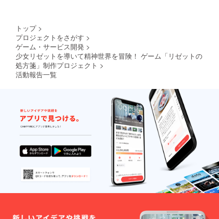
のお名前をご紹介し、感謝
の工程を踏んでいく事にな
の意とさせて頂きます。 み
るんですね。シーンによっ
トップ
>
なさま本当にありがとうご
プロジェクトをさがす
>
ては100枚近い枚数があるも
ざいました！
ゲーム・サービス開発
>
のもあります笑 最終的に
少女リゼットを導いて精神世界を冒険！ ゲーム「リゼットの
————————————
処方箋」制作プロジェクト
>
は、このセルデータに影用
————– 企画・原案・脚
活動報告一覧
のセルデータと背景グラ
本 高橋ワタル キャラク
フィックが重ねられ、１つ
ターデザイン 虎瀬くの プ
の映像になっていきます。
ログラム さば缶 音楽 高
ということで、アニメー
橋ワタル グラフィック 虎
ションの裏側第四回でし
瀬くの 飴谷くこ オープニ
た！ ■第一原画 ナガタニ
ングテーマ 「Memorium ～I
さん
seek your face～」 作詞/
http://ngtn.s83.xrea.com/ ■第
歌： foolen 作曲/編曲：
二原画 堕ねまるさん
高橋ワタル ヴィオラ 中田裕
http://www.pixiv.net/member.
一 アコースティックギ
php?id=960768 ■動画 は