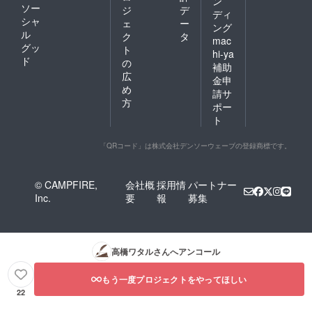
ン
ソー
ジ
デ
ディ
シャ
ェ
ー
ング
ル
ク
タ
mac
グッ
ト
hi-ya
ド
の
補助
広
金申
め
請サ
方
ポー
ト
「QRコード」は株式会社デンソーウェーブの登録商標です。
© CAMPFIRE,
会社概
採用情
パートナー
Inc.
要
報
募集
高橋ワタル
さんへアンコール
もう一度プロジェクトをやってほしい
22