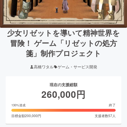
少女リゼットを導いて精神世界を
冒険！ ゲーム「リゼットの処方
箋」制作プロジェクト
高橋ワタル
ゲーム・サービス開発
現在の支援総額
260,000
円
終了
130
%達成
目標金額
200,000
円
支援者数
57
人