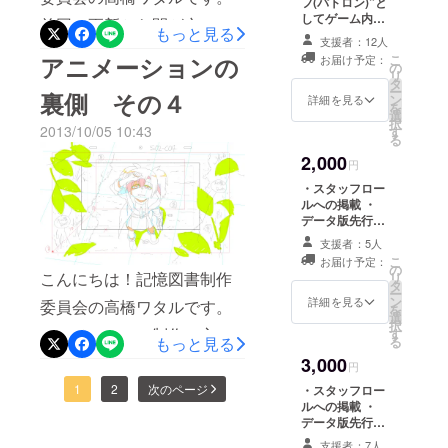
にチャレンジしていきなが
フ(パトロン)”と
トもまたよし！ 今回、本当
以来、どち
色々貰っている時点で私な
してゲーム内エ
前回の更新から間が空いて
らも作れる
ら、「これ本当に完成する
もっと見る
に素晴らしい方々にお手伝
ンディングス
支援者：12人
んかはもう感慨深ささえ感
人間であろ
タッフロールに
しまいましたが、アニメー
のかな…？」という不安と
こ
アニメーションの
い頂く事ができ、こうして
お届け予定：
掲載
の
うと模索し
じていますけれども、ぜひ
リ
ションがいよいよ完成間近
タ
共に制作を続けて参りまし
形にする事が出来たのは本
ー
続けてい
裏側 その４
ン
色んな人に楽しんでもらえ
詳細を見る
となりました！ 映像部分は
を
たが、無事こうして皆さん
る。影響を
選
当に嬉しいです。 また、ス
択
るゲームになれたらなと思
2013/10/05 10:43
す
完了していて、現在クレ
受けた作家
る
へゲームをお届け出来る事
タッフの皆さんも勿論です
います。 それでは明日、よ
は田中ロミ
2,000
ジットの文字入れを行って
円
になり、本当に嬉しく思い
が、何よりCAMPFIRE様を
オ、虚淵
ろしくお願いいたします！
・スタッフロー
おります。 もろもろの作業
ます。 制作が決まった時
通じてご支援下さり、この
玄、小高和
ルへの掲載 ・
を入れて、近日中には公開
データ版先行サ
は、たった3人の企画でした
剛、打越鋼
アニメ制作の最初の一歩を
ウンドトラック
支援者：5人
太郎、大河
出来るかと思います！ 前回
が、気付けばエンディング
後押しして下さったパトロ
こ
お届け予定：
内一楼、
の
おみせしたセル画もこんな
こんにちは！記憶図書制作
リ
ロールには100名以上の方の
ンの皆様には本当に感謝し
タ
フィリッ
ー
ン
感じにしあがっておりま
詳細を見る
委員会の高橋ワタルです。
お名前を掲載するまでにな
を
ております。 この世に一つ
プ・K・
選
択
す。 色々とキャプチャー画
アニメーション制作の方は
す
ディック、
り、多くの方に助けても
しかないオリジナルのアニ
もっと見る
る
貴志祐介、
像は撮ったんですが、やは
大分佳境に入り始めまし
3,000
らったんだな～としみじみ
円
メーションが、まさに皆さ
伊坂幸太郎
りお楽しみにしておこうと
て、 ９月の終わりから"撮
1
2
次のページ
・スタッフロー
思います。 最後まで制作に
んのご支援によって形にな
など。影響
ルへの掲載 ・
いう事で一枚だけ…笑 もは
影"と呼ばれる、アニメー
協力してくれたコアメン
データ版先行サ
を受けた作
りました。ありがとうござ
ウンドトラック
や裏側というか表側です
曲家は大嶋
ションの原画をとりまとめ
支援者：7人