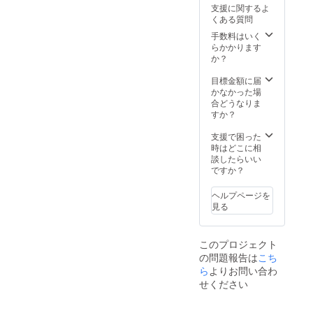
る方々には本当に申し訳な
支援に関するよ
これが第二原画です。この
くある質問
いです。 必ず形にしてお届
手数料はいく
レイアウトからは以下のよ
け致しますので、もうしば
らかかります
うな線画が制作されます。
か？
らくお待ち頂ければと思い
第二原画が出来ると、原画
目標金額に届
ます。 アニメーションが完
かなかった場
間の動きを作る動画制作が
成したので、今後こちらで
合どうなりま
すか？
行われます。この動画の工
のご報告はあまりないか
程までが終了した後、実際
支援で困った
なーと思います。 （リター
時はどこに相
に着彩が行われ、仕上げの
談したらいい
ン関係のご連絡は随時おこ
ですか？
作業を行っていきます。最
なっていきます） ゲーム制
終的なセルデータは以下の
ヘルプページを
作の報告の方は、リゼット
見る
ようになります。 このよう
の処方箋制作ブログの方で
な過程を経て、１枚のセル
引き続きやっていければと
このプロジェクト
データが完成します。この
の問題報告は
こち
思っております。 最後に、
ら
よりお問い合わ
リゼットが見上げるシーン
アニメーション中に掲載さ
せください
は全部で９枚ありますの
れておりますスタッフ全員
で、９枚全てに対して上記