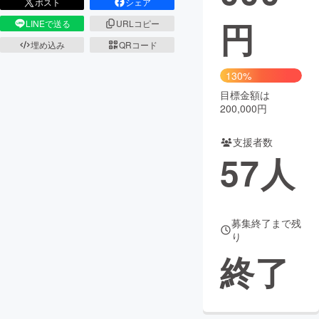
ポスト
シェア
円
LINEで送る
URLコピー
まちづくり・地域活性化
埋め込み
QRコード
CAMPFIRE for Social Good
CAMPFIRE Creation
130%
CAMPFIREふるさと納税
machi-ya
コミュニティ
目標金額は
200,000円
支援者数
57
人
募集終了まで残
り
終了