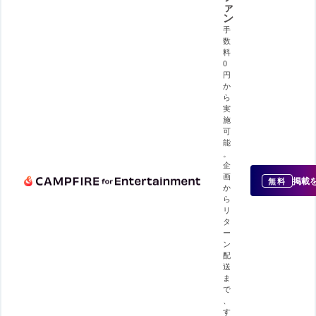
ァ
ン
手
数
料
0
円
か
ら
実
施
可
能
。
企
画
掲載
無料
か
ら
リ
タ
ー
ン
配
送
ま
で
、
す