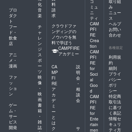
コ
取り組
とりまる ちょも 楽泗
化
料
ミュ
み
わた 背景 たみ。 千年凛
プロ
音
請
ニ
ニュー
ダク
楽
求
pon hu-ko なつお えだっ
ティ
ス
ト
CAM
ヘルプ
クラウドファ
ち 大佐 章 ノレ 飯坂
フー
チ
PFI
お問い
ンディングの
ド・
ャ
圭吾 虎瀬くの 撮影 ラビッ
RE
合わせ
ノウハウを無
飲食
レ
Crea
料で学ぼう
トマシーン 制作 記憶図書制
店
ン
tion
各種規定
CAMPFIRE
ジ
作委員会
CAM
アカデミー
アニ
ス
利用規
PFI
————————————
メ・
ポ
約
RE
漫画
ー
CA
説
————–
細則
for
ツ
MP
明
プライ
Soci
ファ
映
FI
会
バシー
al
ッ
像
RE
・
ポリ
Goo
ショ
・
ア
相
シー
d
ン
映
カ
談
特定商
CAM
画
デ
会
取引法
PFI
ゲー
書
ミ
に基づ
RE
ム・
籍
ー
く表記
for
サー
・
と
情報セ
Ente
ビス
雑
は
キュリ
rtain
開発
誌
ク
サ
ティ方
men