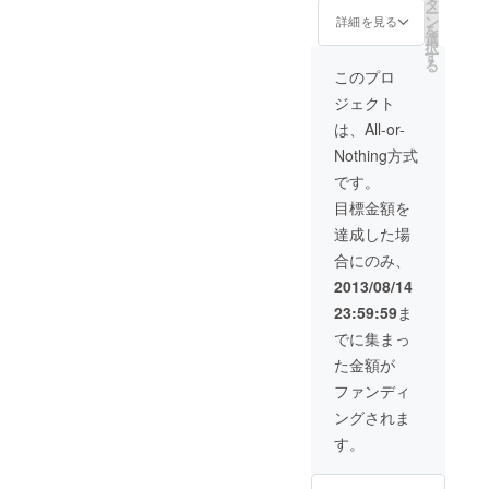
トというキャラクターを愛
グアニメーショ
タ
私が１スタッフとして参加
ゲーム
ー
ンムービー ・限
ン
詳細を見る
ション作品もありますので
ウトから始まります。今回
を
して頂ければこれ以上に勝
した事のある個人制作レベ
「Memory's
定ゲームメイキ
選
択
ングブック ・リ
ぜひそちらもご覧になって
す
のアイキャッチに使われて
Dogma」
る幸せは御座いません。 皆
る
ルのゲームだと、どれも大
ゼットの処方
このプロ
- 企画 / ディ
ください。 さて、丁度半年
いるグラフィックがそうで
箋"前日譚"漫画
様、ぜひ「リゼットの処方
体3年くらい制作期間が掛
ジェクト
データ ・好きな
レクション /
くらいアニメーション制作
す。影などを考慮した複数
箋」を楽しくプレイして下
キャラクター１
かっているんですよね。 リ
は、All-or-
シナリオ
人の描き下ろし
を行ってきましたが、新し
の色のついた線画と、最終
さい！ それでは、どうぞよ
Nothing方式
（共著） / サ
ゼットの制作も来年の春で3
水彩画
い人や物事にたくさん関わ
ウンド（一
的に画面をどのように移動
です。
ろしくお願いします！
年目を迎えるという事で、
部）
目標金額を
れて、とても良い物になっ
するかなどの簡単な指示が
やはりそれくらい掛かって
ゲーム「リ
達成した場
たと思います。公開まで、
書かれています。そこから
しまうのは個人レベルの限
ゼットの処
合にのみ、
今しばらくお待ちくださ
第一原画を制作します。 そ
方箋」
界なのかなあと思う次第で
2013/08/14
- 企画 / ディ
い。 それでは！
れに加えて、何秒間アニ
す。なんとかなるかなーと
23:59:59
ま
レクション /
メーションをするかという
でに集まっ
思っていたんですけどね。
シナリオ / サ
タイムシートと呼ばれる
た金額が
楽しみに待っていてくだ
ウンド
ファンディ
データも制作されます。 こ
さっているパトロンの皆
ングされま
のレイアウト、第一原画、
様、パトロンでは無くとも
す。
タイムシートを元に、清書
楽しみにしてくださってい
された線画が描かれます。