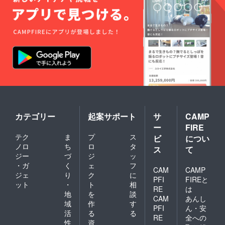
ター RyoLion エレキギ
れさん
ター 大久保潤 ベース
http://projectwritten.com/ ■仕
doggy go レコーディング協
上げ 玄さん
力 Sebastian ミキシング
斎藤大茂（Nesteg Co.,ltd）
絵コンテ・演出・制作進
行 虎瀬くの シーン構成
虎瀬くの 高橋ワタル 色彩
設計 虎瀬くの 第一原画 ナガ
カテゴリー
起案サポート
サ
CAMP
ー
FIRE
タニ ぶき 間宮 虎瀬くの
テク
ま
プ
ス
ビ
につい
第二原画 香田結衣子 堕ね
ノロ
ち
ロ
タ
ス
て
ジー
づ
ジ
ッ
まる とりまる 小凪 虎瀬
・ガ
く
ェ
フ
CAM
CAMP
くの 動画 玄 小凪 山葵る
ジェ
り
ク
に
PFI
FIREと
ット
・
ト
相
お 大佐 小夏はれ 楠木や
RE
は
地
を
談
CAM
あんし
えこ ちょも ノレ 東雲ひ
域
作
す
PFI
ん・安
活
る
る
ろみ 虎瀬くの 仕上げ 玄
RE
全への
性
資