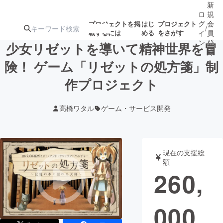
新
ロ
規
グ
会
プロジェクトを掲
はじ
プロジェクト
/
載するには
める
をさがす
イ
員
ン
登
少女リゼットを導いて精神世界を冒
録
険！ ゲーム「リゼットの処方箋」制
作プロジェクト
人気のプロ
注目のリ
注目の新着プロ
募集終了が近いプ
もうすぐ公開
ジェクト
ターン
ジェクト
ロジェクト
されます
高橋ワタル
ゲーム・サービス開発
アート・写真
音楽
現在の支援総
テクノロジー・ガジェット
ゲーム・サ
額
260,
映像・映画
書籍・雑誌
000
ビジネス・起業
チャレンジ