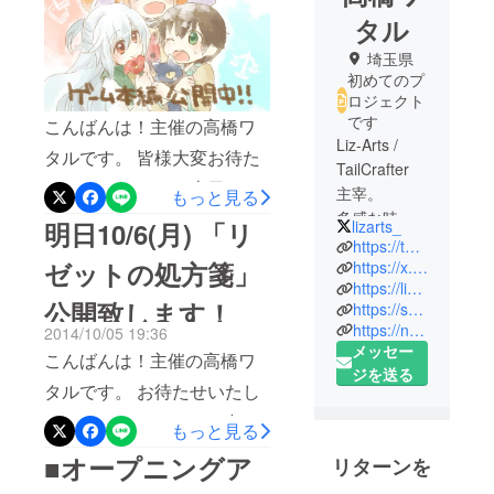
タル
埼玉県
初めてのプ
ロジェクト
です
こんばんは！主催の高橋ワ
Liz-Arts /
タルです。 皆様大変お待た
TailCrafter
せいたしました。 本日19時
主宰。
もっと見る
より、ゲーム「リゼットの
多感な時期
lizarts_
明日10/6(月) 「リ
に「Kanon」
https://tailcrafter.com/
処方箋 ～記憶の本と揺れ
「CROSS†C
ゼットの処方箋」
https://x.com/wata_liz
る天秤～」を公開いたしま
https://linktr.ee/wata_t
HANNEL」
公開致します！
https://sohmatoa.booth.pm/
した！ 「リゼットの処方
「EVER17」
https://note.com/tailcrafter
2014/10/05 19:36
「STEINS;G
箋」は画面上のアイテムを
メッセー
こんばんは！主催の高橋ワ
ATE」などに
取得したり、パズルを解い
ジを送る
感銘を受
タルです。 お待たせいたし
たり、仕掛けを動作させる
け、「音楽
ました。いよいよこの時が
もっと見る
等の操作を行うことで、主
とシナリオ
やってきました。 「リゼッ
の両方を作
■オープニングア
リターンを
人公の少女リゼットを先へ
トの処方箋 ～記憶の本と
れるように