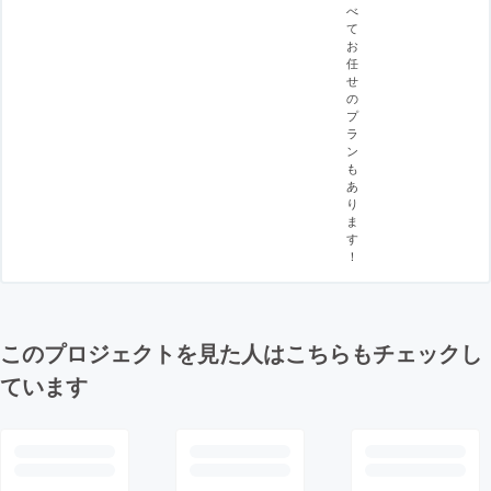
べ
て
お
任
せ
の
プ
ラ
ン
も
あ
り
ま
す
！
このプロジェクトを見た人はこちらもチェックし
ています