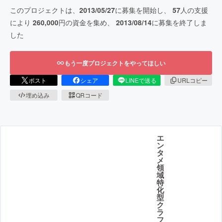
このプロジェクトは、
2013/05/27
に募集を開始し、
57
人の支援
により
260,000
円の資金を集め、
2013/08/14
に募集を終了しま
した
もう一度プロジェクトをやってほしい
ポスト
シェア
LINEで送る
URLコピー
埋め込み
QRコード
エ
ン
タ
メ
領
域
特
化
型
ク
ラ
フ