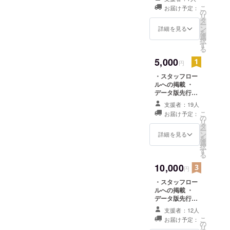
バーである、虎瀬くのさ
います。 ■ゲーム公開時期
・ノンクレジッ
こ
お届け予定：
啓之、折戸
ト版オープニン
が、アニメーションの最後
の
一連の動画にしていく工程
ん、飴谷くこさん、さば缶
リ
延期のお知らせ さて、オー
グアニメーショ
タ
伸治、
ー
の工程に撮影と呼ばれるも
が始まりました。 原画の方
ンムービー
ン
さん、本当にありがとうご
詳細を見る
プニング発表と合わせてで
MANYO、崎
を
選
のがあります。撮影ではた
択
も、まだ終わっていない箇
ざいました。この場を借り
元仁、
す
このような報告になってし
る
amazarashi
だセル画をつなげるだけで
所などはありますので、 並
てお礼申し上げます。 ま
まい大変申し訳ないのです
5,000
円
など。犬二
はなく、上記のように色の
行して作業しております。
た、オープニングアニメー
が、 ゲームの方の公開は今
・スタッフロー
匹と猫一匹
補正や光の追加でより質の
ルへの掲載 ・
ゲームグラフィックを担当
ション制作スタッフや、ク
年には間に合いそうにな
を飼ってい
データ版先行サ
高い映像にしていきます。
している虎瀬くのが、アニ
る。北海道
ラウドファンディングで制
ウンドトラック
く、来年に延期する事に致
支援者：19人
・ノンクレジッ
札幌市出
こちらの撮影はRabbit
メーションの方でも監修、
こ
お届け予定：
作支援してくださった方な
しました。 理由としては、
ト版オープニン
の
リ
身。
グアニメーショ
タ
MACHINEさんという方にご
原画、制作進行を兼ねてい
ど、リゼット制作に関わる
ー
スタッフ全員が私事の合間
ンムービー ・限
ン
詳細を見る
を
担当いただきました。
定ゲームメイキ
るため、かなりひいひい
選
全ての方にも、重ねてお礼
▼ 略歴 ▼
に時間を見つけて制作して
択
ングブック ・リ
す
る
■Rabbit MACHINEさんのサ
ゲーム「ル
言っております笑 さて、今
申し上げます。ありがとう
ゼットの処方
いる状況のため スケジュー
10,000
箋"前日譚"漫画
ディガ」
円
イト http://rabbit-
回は初めてのパトロン様限
ございました！ 私としまし
ルにズレが生じている事が
データ
- 企画 / ディ
・スタッフロー
machine.com/page/anime.ht
定の制作報告となります。
ては、多くの方にリゼット
大きな原因です。アニメ制
ルへの掲載 ・
レクション /
データ版先行サ
ml Rabbit MACHINEさんの
今回はレイアウトからセル
の処方箋というゲームを楽
ゲームデザ
作のせいって事ではないで
ウンドトラック
支援者：12人
イン / サウン
サイトはとてもユニーク
画までの変貌をお見せしま
・ノンクレジッ
しんでもらえ、またリゼッ
す。 経験則として、今まで
こ
お届け予定：
ト版オープニン
の
ド（一部）
で、たくさんのアニメー
リ
す。 原画制作はまずレイア