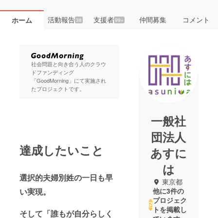
活動報告
支援者
仲間募集
コメント
ホーム
38
99+
社会問題と向き合う人のクラウ
ドファンディング
「GoodMorning」にて実施され
たプロジェクトです。
一般社
団法人
達成したいこと
あすに
は
選択的夫婦別姓の一日も早
東京都
い実現。
他に3件の
プロジェク
トを掲載し
そして「誰もが自分らしく