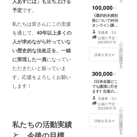
人あすには」も立ち上げる
る
公式サイトにス
ダー平等につい
ポンサーとして
100,000
て語り合いま
円
予定
です。
お名前掲載（任
しょう！ （開催
《選択的夫婦別
意） ②1年後
地までの交通費
姓について60分
メールでの #自
は自己負担にて
私たちは皆さんにこの支援
オンライン講演
分の名前で生き
お願いします。
します》任意の
る自由 活動報告
を通じて、
40年以上多くの
詳細は後日ご案
支援者：3人
団体、企業の皆
③マンスリー
内します） リ
お届け予定：
様の皆様向けに
メールマガジン
人が求めながら叶っていな
こ
ターン内容
2023年07月
の
事務局長・井田
のお届け ④PDF
リ
①2023年7月〜
タ
い歴史的な法改正を、一緒
奈穂がお話しま
冊子「家族のき
ー
10月の間に都内
ン
す。「ロビー活
詳細を見る
ずな」のお届け
を
で土日開催する
に実現した一員
になってい
選
動の始め方」な
（不定期） ⑤一
択
クローズドラン
す
どのノウハウで
般参加イベント
る
チご招待 ②1年
ただきたいと願っていま
もOKです！
のご案内
後メールでの #
300,000
2023年7月以降
円
す。応援をよろしくお願い
自分の名前で生
の日程でお引き
きる自由 活動報
《日本全国どこ
受けします。
します！
告 ③マンスリー
でも講演に行き
（ご希望を備考
メールマガジン
ます》任意の団
欄にお書き入れ
のお届け ④PDF
体、企業の皆様
下さい） リター
支援者：0人
冊子「家族のき
の皆様向けに最
ン内容 ①選択的
お届け予定：
ずな」のお届け
適な人材を講師
こ
夫婦別姓や陳情
2023年07月
の
（不定期） ⑤一
として派遣しま
リ
活動について60
タ
般参加イベント
す。「ロビー活
ー
分オンライン講
ン
のご案内
動の始め方」な
詳細を見る
私たちの活動実績
を
演（Zoom） ②1
選
どのノウハウ
択
年後メールでの
す
や、専門家によ
る
と、今後の目標
#自分の名前で生
る「企業向け