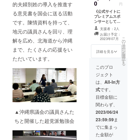
ンスリーメール
0
29 支援してくだ
的夫婦別姓の導入を推進す
円
マガジンのお届
さった方の思
け ④PDF冊子
《公式サイトに
る意見書を国会に送る活動
い、思い描く未
「家族のきず
プレミアムスポ
来をインタ
な」のお届け
ンサーとして掲
です。陳情資料を持って、
ビューし、1本の
（不定期） ⑤一
載。あなたをイ
記事（3,000文字
支援者：2人
地元の議員さんを回り、理
般参加イベント
ンタビューし、1
程度／カメラマ
お届け予定：
のご案内
本の記事を書き
ン付き）として
こ
2023年07月
解を広め、北海道から沖縄
の
ます》 Web担当
ご提供します。
リ
タ
者Forumで2022
お好きなサイト
ー
まで、たくさんの応援をい
ン
年解説記事ラン
詳細を見る
やご著書にお使
を
選
キング1位を獲得
ただいています。
い下さい。 ※イ
択
す
したライターで
ンタビュー日程
る
もある事務局長
このプロ
は2023年7月以
の井田奈穂が、
降。ご希望の内
ジェクト
https://webtan.i
容を概要欄にお
mpress.co.jp/e/
は、
All-In方
書き下さい。 執
2022/12/22/440
筆実績
式
です。
29 支援してくだ
https://docs.goo
さった方の思
目標金額に
gle.com/docum
い、思い描く未
ent/d/1Plrs-
関わらず、
来をインタ
DxeoKjyciWAb
▲沖縄県議会の議員さんた
ビューし、1本の
2023/06/24
ANQTfdx49Bjy
記事（3,000文字
ZvEayY58f_YO
23:59:59
ま
ちと開催した超党派勉強会
程度／カメラマ
9w/edit?
ン付き）として
でに集まっ
usp=share_link
ご提供します。
リターン内容 ①
た金額が
お好きなサイト
井田奈穂があな