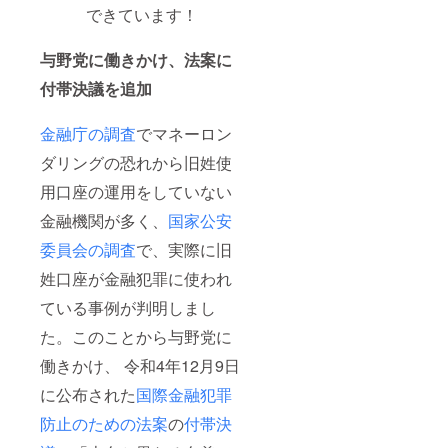
できています！
与野党に働きかけ、法案に
付帯決議を追加
金融庁の調査
でマネーロン
ダリングの恐れから旧姓使
用口座の運用をしていない
金融機関が多く、
国家公安
委員会の調査
で、実際に旧
姓口座が金融犯罪に使われ
ている事例が判明しまし
た。このことから与野党に
働きかけ、 令和4年12月9日
に公布された
国際金融犯罪
防止のための法案
の
付帯決