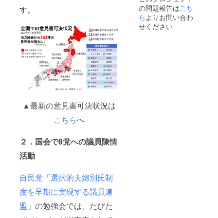
④マンスリー
の問題報告は
こち
す。
メールマガジン
ら
よりお問い合わ
のお届け ⑤PDF
冊子「家族のき
せください
ずな」のお届け
（不定期） ⑥一
般参加イベント
のご案内
▲最新の意見書可決状況は
こちら
へ
２．国会で8党への議員陳情
活動
自民党「選択的夫婦別氏制
度を早期に実現する議員連
盟」
の勉強会では、たびた