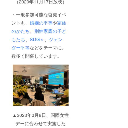
（2020年11月17日放映）
・一般参加可能な啓発イベ
ントも、
婚姻の平等
や
家族
のかたち
、
別姓家庭の子ど
もたち
、
SDGｓ
、
ジェン
ダー平等
などをテーマに、
数多く開催しています。
▲2023年3月8日、国際女性
デーに合わせて実施した