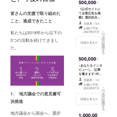
きる自由 活動報
500,000
ジェンダーバイ
円
告 ③マンスリー
アスチェック研
メールマガジン
《公式サイトに
修」などでもOK
皆さんの支援で取り組めた
のお届け ④PDF
て企業広告を掲
です！ご要望を
冊子「家族のき
載》選択的夫婦
お聞かせ下さ
こと、達成できたこと
ずな」のお届け
別姓・全国陳情
い。（詳細は後
支援者：0人
（不定期） ⑤一
アクションの公
日お伺いしま
お届け予定：
般参加イベント
式サイトに、法
こ
私たちは2018年から以下の
す） リターン内
2023年07月
の
のご案内
改正まで継続し
リ
容 ①選択的夫婦
タ
て企業広告を掲
3つの活動を続けてきまし
ー
別姓やジェン
ン
載します。ぜひ
詳細を見る
を
ダー平等につい
選
法改正を支援し
た。
択
て講演（現地）
す
た企業として歴
る
②1年後メールで
史に名を残して
の #自分の名前
500,000
下さい。 ※ご希
円
で生きる自由 活
望を備考欄にお
動報告 ③マンス
«あなたをインタ
書き入れ下さ
リーメールマガ
ビューし、記事
い。 リターン内
ジンのお届け
を書きます»Web
容 ①選択的夫婦
④PDF冊子「家
担当者Forumで
別姓・全国陳情
支援者：1人
族のきずな」の
2022年解説記事
アクションの公
お届け予定：
お届け（不定
ランキング1位を
こ
式サイトに、法
2023年07月
の
期） ⑤一般参加
獲得したライ
リ
改正まで継続し
1. 地方議会での意見書可
タ
イベントのご案
ターでもある事
ー
て企業広告を掲
ン
内
務局長の井田奈
詳細を見る
決推進
を
載 ②1年後メー
選
穂が、
択
ルでの #自分の
す
https://webtan.i
る
名前で生きる自
mpress.co.jp/e/
地方議会から国会へ、選択
由 活動報告 ③マ
1,000,00
2022/12/22/440