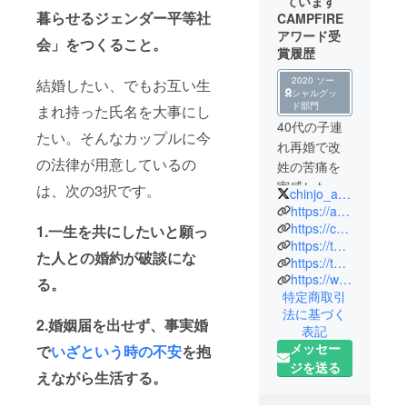
ています
暮らせるジェンダー平等社
CAMPFIRE
アワード受
会」をつくること。
賞履歴
2020 ソー
結婚したい、でもお互い生
シャルグッ
ド部門
まれ持った氏名を大事にし
40代の子連
たい。そんなカップルに今
れ再婚で改
の法律が用意しているの
姓の苦痛を
実感した代
は、次の3択です。
chinjo_action
表理事の井
https://asuniwa.org
田奈穂が、
https://chinjyo-action.com/
1.一生を共にしたいと願っ
https://think-name.jp
2018年末に
た人との婚約が破談にな
https://twitter.com/chinjo_action
立ち上げた
https://www.facebook.com/chinjyoaction
る。
当事者団体
特定商取引
「選択的夫
法に基づく
2.婚姻届を出せず、事実婚
婦別姓・全
表記
国陳情アク
メッセー
で
いざという時の不安
を抱
ション」を
ジを送る
えながら生活する。
前身に、
2023年法人