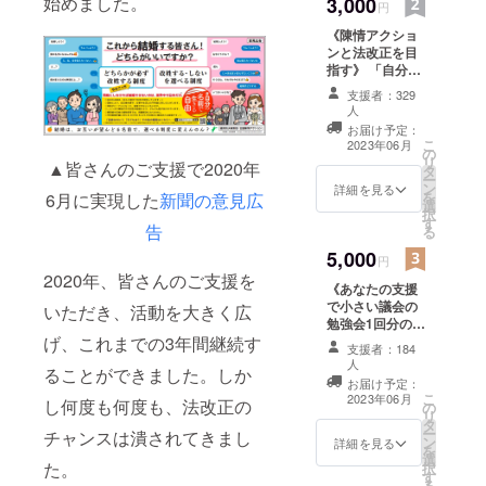
始めました。
3,000
開始し
円
のジェン
ます。
《陳情アクショ
目につ
ダー平等を
ンと法改正を目
くとこ
加速させた
指す》 「自分に
ろに
い！ #自分の
できる範囲で、
貼っ
支援者：329
法改正のために
て、法
名前で生き
人
何かしたい。」
改正実
お届け予定：
る自由 を日
と思う方が集ま
現への
こ
2023年06月
の
れば、社会は変
本でも「あ
思いを
リ
▲皆さんのご支援で2020年
タ
わります。ご参
表明し
ー
すには」一
ン
詳細を見る
加に心から感謝
ましょ
を
6月に実現した
新聞の意見広
緒に実現し
選
します。 リター
う！ お
択
す
ン内容 ①1年後
届け先
ましょう！
告
る
メールでの #自
の郵便
5,000
分の名前で生き
円
番号・
2020年、皆さんのご支援を
る自由 活動報告
住所
《あなたの支援
②マンスリー
を、必
で小さい議会の
いただき、活動を大きく広
メールマガジン
ずお知
勉強会1回分の資
のお届け ③一般
らせく
げ、これまでの3年間継続す
料印刷・交通費
参加イベントの
支援者：184
ださ
をまかなえま
ご案内
人
い。 ①
ることができました。しか
す》 5,000円あ
お届け予定：
直径5㎝
れば地元の中小
こ
2023年06月
のス
し何度も何度も、法改正の
の
規模勉強会の資
リ
テッ
タ
料印刷費・交通
ー
チャンスは潰されてきまし
カー2色
ン
詳細を見る
費をまかなえ
を
セット
選
て、とっても助
た。
択
②1年後
す
かります。議員
る