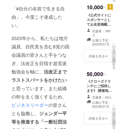
メール
さんの理解も進
での #
10,000
むでしょう！参
「#自分の名前で生きる自
円
自分の
加ありがとうご
名前で
《公式サイトに
由」。今度こそ達成した
ざいます。 リ
生きる
スポンサーとし
ターン内容 ①1
自由 活
てお名前掲載
い。
年後メールでの
動報告
（任意）》 公式
#自分の名前で生
支援者：345
③マン
サイト「応援
きる自由 活動報
人
2023年から、私たちは地方
スリー
メッセージカテ
告 ②マンスリー
お届け予定：
メール
ゴリ」
こ
メールマガジン
2023年07月
議員、自民党を含む8党の国
の
マガジ
https://chinjyo-
リ
のお届け ③PDF
タ
ンのお
action.com/cate
ー
冊子「家族のき
会議員の皆さんと手をつな
ン
届け ④
詳細を見る
gory/message/
を
ずな」のお届け
選
一般参
にて、「陳情ア
ぎ、法改正を目指す超党派
択
（不定期） ④一
す
加イベ
クションのスポ
る
般参加イベント
ントの
ンサー」として
勉強会を軸に、
法改正まで
のご案内
50,000
ご案内
円
お名前を掲載さ
ラストスパートをかけたい
せていただきま
《クローズドラ
す。 備考欄に掲
ンチにご招待し
と思っています。また組織
載をご希望にな
ます》 開催地は
るお名前を忘れ
都内某所。参加
の幹を太く強くするため、
支援者：24人
ずにご記入くだ
者にのみお知ら
さい。 ※任意で
お届け予定：
ビジネスリーダー
の皆さん
せします。事務
こ
2023年07月
す。ご希望され
の
局長・井田奈穂
リ
ない方は「サイ
とも協働し、
ジェンダー平
タ
をはじめ同じ想
ー
ト記載不要」と
ン
いを分かち合う
詳細を見る
を
等を推進する「一般社団法
お書き下さい。
選
仲間とともに、
択
リターン内容 ①
す
法改正やジェン