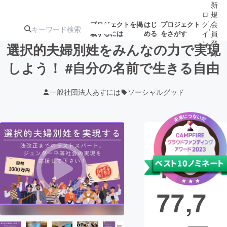
新
ロ
規
グ
会
プロジェクトを掲
はじ
プロジェクト
/
載するには
める
をさがす
イ
員
ン
登
選択的夫婦別姓をみんなの力で実現
録
しよう！ #自分の名前で生きる自由
人気のプロ
注目のリ
注目の新着プロ
募集終了が近いプ
もうすぐ公開
一般社団法人あすには
ソーシャルグッド
ジェクト
ターン
ジェクト
ロジェクト
されます
アート・写真
音楽
現在の支援総
額
10,4
テクノロジー・ガジェット
ゲーム・サ
77,7
映像・映画
書籍・雑誌
ビジネス・起業
チャレンジ