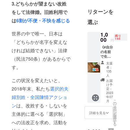
3.どちらかが望まない改姓
化。約800人
リターンを
をして法律婚。旧姓利用で
のメンバー
登録者と、
は
6割が不便・不快を感じる
選ぶ
地方議会・
国会に選択
世界の中で唯一、日本は
1,0
残り
的夫婦別姓
00
165
円
「どちらかが名字を変えな
の法制化を
《#自分
ければ結婚できない」法律
働きかけて
の名前
で生き
います。
（民法750条）があるからで
る自
支援
2025年まで
由 ス
す。
者：
の法制化を
テッ
135
カー》
人
実現するた
この状況を変えたいと、
ステッ
お届
め、国連女
カー2色
け予
2018年末、私たち
選択的夫
セット
定：
性差別撤廃
2023
（1シー
条約に基づ
婦別姓・全国陳情アクショ
年07
ト）
こ
月
く日本審査
を、追
の
ン
は、改姓する・しないを
リ
加のリ
タ
にもNGOと
ー
ターン
ン
詳細を見る
主体的に選べる「選択制」
して参加予
を
として
選
択
定。遅れに
1,000円
への法改正を求め、活動を
す
る
で販売
遅れた日本