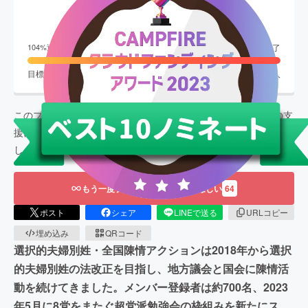
10,477,777
円
終了
104
%達成
目標金額
10,000,000
円
支援者数
1,005
人
このプロジェクトは、
2023/04/24
に募集を開始し、
1,005
人の支
援により
10,477,777
円の資金を集め、
2023/06/24
に募集を終了
しました
もう一度プロジェクトをやってほしい
64
ポスト
シェア
LINEで送る
URLコピー
埋め込み
QRコード
選択的夫婦別姓・全国陳情アクションは2018年から選択
的夫婦別姓の法改正を目指し、地方議会と国会に陳情活
動を続けてきました。メンバー登録者は約700名、2023
年5月に8党をまたぐ超党派勉強会の枠組みを新たにス