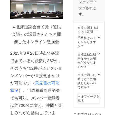
やご著書にお使
ファンディ
たを取材し、イ
い下さい。 ※イ
ンタビュー記事
ングされま
ンタビュー日程
を1本ご提供 ②1
は2023年7月以
す。
年後メールでの
降。ご希望の内
#自分の名前で生
容を概要欄にお
きる自由 活動報
書き下さい。 執
▲北海道議会自民党（道民
告 ③マンスリー
支援に関するよ
筆実績
メールマガジン
くある質問
会議）の議員さんたちと開
https://docs.goo
のお届け ④PDF
手数料はいく
gle.com/docum
冊子「家族のき
催したオンライン勉強会
らかかります
ent/d/1Plrs-
ずな」のお届け
か？
DxeoKjyciWAb
（不定期） ⑤一
ANQTfdx49Bjy
般参加イベント
2023年3月28日時点で確認
目標金額に届
ZvEayY58f_YO
のご案内
かなかった場
9w/edit?
できている可決数は362件。
合どうなりま
usp=share_link
すか？
リターン内容 ①
そのうち132件が当アクショ
公式サイトにプ
ンメンバーが直接働きかけ
支援で困った
レミアムスポン
時はどこに相
サーとしてお名
た可決です（
意見書の可決
談したらいい
前を掲載 ②井田
ですか？
奈穂があなたを
状況
）。11の都道府県議会
取材し、インタ
ビュー記事を1本
ヘルプページを
でも可決、メンバー登録者
ご提供 ③1年後
見る
メールでの #自
は約700名に増え、仲間と楽
分の名前で生き
しみながら活動していま
る自由 活動報告
このプロジェクト