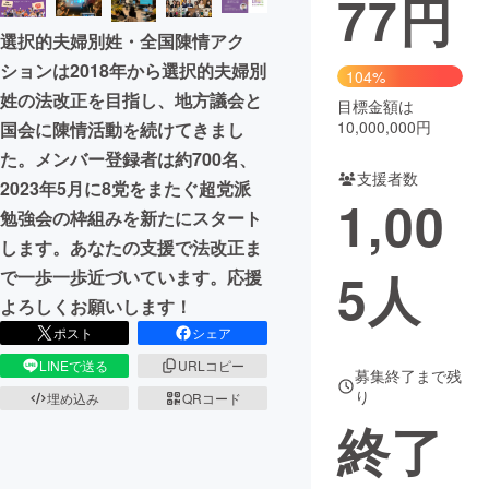
77
円
選択的夫婦別姓・全国陳情アク
まちづくり・地域活性化
ションは2018年から選択的夫婦別
104%
姓の法改正を目指し、地方議会と
目標金額は
CAMPFIRE for Social Good
CAMPFIRE Creation
10,000,000円
国会に陳情活動を続けてきまし
CAMPFIREふるさと納税
machi-ya
コミュニティ
た。メンバー登録者は約700名、
支援者数
2023年5月に8党をまたぐ超党派
1,00
勉強会の枠組みを新たにスタート
します。あなたの支援で法改正ま
5
人
で一歩一歩近づいています。応援
よろしくお願いします！
ポスト
シェア
LINEで送る
URLコピー
募集終了まで残
り
埋め込み
QRコード
終了