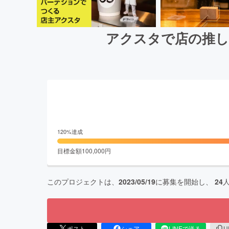
アクスタで店の推し
120
%達成
目標金額
100,000
円
このプロジェクトは、
2023/05/19
に募集を開始し、
24
ポスト
シェア
LINEで送る
U