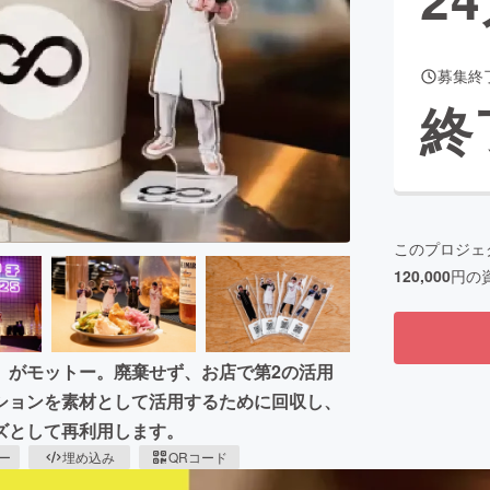
募集終
CAMPFIRE for Social Good
CAMPFIRE Creation
終
CAMPFIREふるさと納税
machi-ya
コミュニティ
このプロジェ
120,000
円の
」がモットー。廃棄せず、お店で第2の活用
ションを素材として活用するために回収し、
ズとして再利用します。
ピー
埋め込み
QRコード