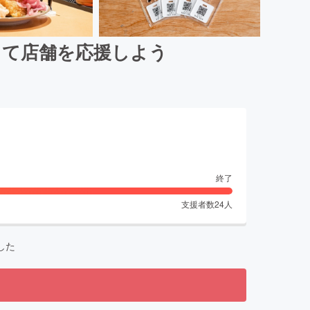
して店舗を応援しよう
終了
支援者数
24
人
した