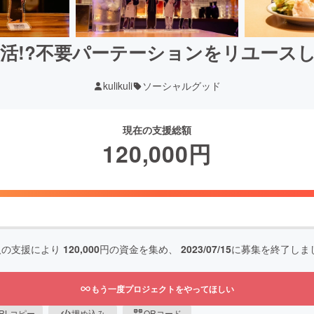
活!?不要パーテーションをリユース
kulikuli
ソーシャルグッド
現在の支援総額
120,000
円
人の支援により
120,000
円の資金を集め、
2023/07/15
に募集を終了しま
もう一度プロジェクトをやってほしい
RLコピー
埋め込み
QRコード