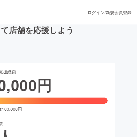
ログイン
/
新規会員登録
して店舗を応援しよう
うすぐ公開されます
支援総額
プロダクト
0,000
円
ファッション
スポーツ
00,000円
数
ア
ソーシャルグッド
人