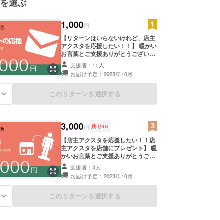
を選ぶ
1,000
円
【リターンはいらないけれど、店主
アクスタを応援したい！！】 暖かい
お言葉とご支援ありがとうございま
す！ スタッフより、細やかですが
支援者：11人
「お礼のメッセージ」を贈らせて頂
お届け予定：2023年10月
きます。 ※クラウドファンディング
期日終了後、2023年10月までに順
次対応させていただきます。
このリターンを選択する
る
3,000
円
残り
46
【店主アクスタを応援したい！！店
主アクスタを店舗にプレゼント】 暖
かいお言葉とご支援ありがとうござ
います！ アクリル製パーテーション
支援者：4人
の提供などでプロジェクトに協力い
お届け予定：2023年10月
ただいた店舗に対して、店主アクス
タをプレゼントするための費用とし
て使用します。 運営スタッフより、
このリターンを選択する
る
「お礼のメッセージ」とともにご報
告させて頂きます。 ※クラウドファ
ンディング期日終了後、2023年10