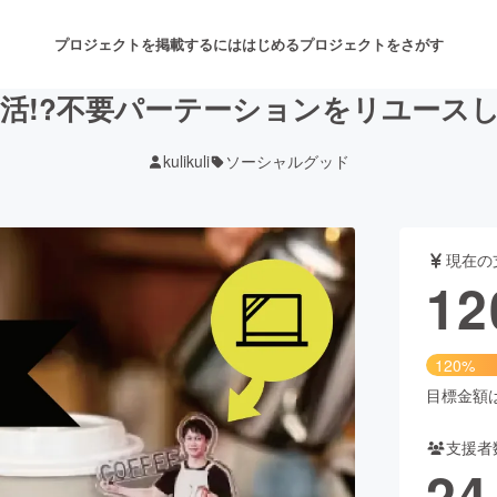
プロジェクトを掲載するには
はじめる
プロジェクトをさがす
活!?不要パーテーションをリユース
kulikuli
ソーシャルグッド
注目のリターン
注目の新着プロジェクト
募集終了が近いプロジェクト
も
現在の
音楽
舞台・パフォーマンス
12
ゲーム・サービス開発
フード・飲食店
120%
書籍・雑誌出版
アニメ・漫画
目標金額は1
支援者
チャレンジ
ビューティー・ヘルスケ
24