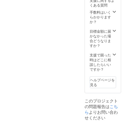
支援に関するよ
くある質問
手数料はいく
らかかります
か？
目標金額に届
かなかった場
合どうなりま
すか？
支援で困った
時はどこに相
談したらいい
ですか？
ヘルプページを
見る
このプロジェクト
の問題報告は
こち
ら
よりお問い合わ
せください