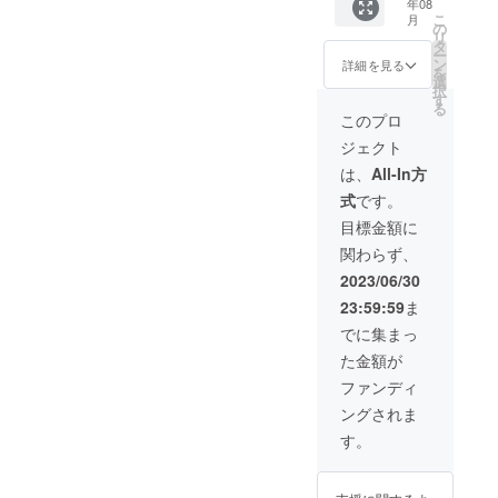
年08
1kg(23
こ
月
食分) 3
の
リ
個 プロ
タ
ー
テイン
ン
詳細を見る
を
シェイ
選
択
カー
す
る
1~3個選
このプロ
択（任
ジェクト
意） 1
個あた
は、
All-In方
り5,480
式
です。
円
目標金額に
関わらず、
2023/06/30
23:59:59
ま
でに集まっ
た金額が
ファンディ
ングされま
す。