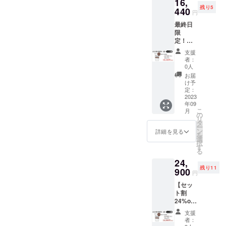
16,
を送ら
個（任
残り5
せてい
440
意）
円
ただき
最終日
ます。
限
定！！5
セット
支援
追加し
者：
まし
0人
た！！
お届
【セッ
け予
ト割
定：
17%off
2023
年09
・5セッ
こ
月
ト限
の
リ
定】
タ
ー
ALL IN
ン
詳細を見る
を
ONE
選
択
PROTEI
す
る
N
24,
1kg(23
残り11
食分) 3
900
円
個 プロ
【セッ
テイン
ト割
シェイ
24%off
カー1~3
・20
個選択
支援
セット
（任
者：
限定】