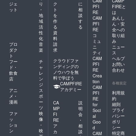
CAM
CAMP
ジェ
り
ク
に
PFI
FIREと
ット
・
ト
相
RE
は
地
を
談
CAM
あんし
域
作
す
PFI
ん・安
活
る
る
RE
全への
性
資
コ
取り組
化
料
ミュ
み
プロ
音
請
ニ
ニュー
ダク
楽
求
ティ
ス
ト
CAM
ヘルプ
クラウドファ
フー
チ
PFI
お問い
ンディングの
ド・
ャ
RE
合わせ
ノウハウを無
飲食
レ
Crea
料で学ぼう
店
ン
tion
各種規定
CAMPFIRE
ジ
CAM
アカデミー
アニ
ス
利用規
PFI
メ・
ポ
約
RE
漫画
ー
CA
説
細則
for
ツ
MP
明
プライ
Soci
ファ
映
FI
会
バシー
al
ッ
像
RE
・
ポリ
Goo
ショ
・
ア
相
シー
d
ン
映
カ
談
特定商
CAM