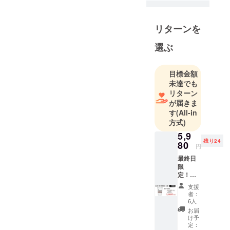
リターンを
選ぶ
目標金額
未達でも
リターン
が届きま
す
(All-in
方式)
5,9
残り24
80
円
最終日
限
定！！
30個追
支援
加しま
者：
し
6人
た！！
お届
【早割
け予
10%off
定：