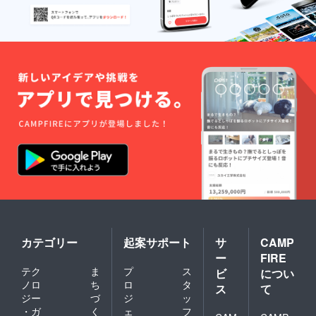
カテゴリー
起案サポート
サ
CAMP
ー
FIRE
テク
ま
プ
ス
ビ
につい
ノロ
ち
ロ
タ
ス
て
ジー
づ
ジ
ッ
・ガ
く
ェ
フ