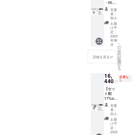
・50個
すので
限定】
ご注意
支援
ALL IN
くださ
者：
ONE
い。
50人
PROTEI
お届
N
け予
1kg(23
定：
食分) 1
2023
年08
個 プロ
こ
月
テイン
の
リ
シェイ
タ
ー
カー 1
ン
詳細を見る
を
個（任
選
択
意）
す
る
16,
在庫な
440
し
円
【セッ
ト割
17%off
・20
支援
セット
者：
限定】
20人
ALL IN
お届
ONE
け予
PROTEI
定：
N
2023