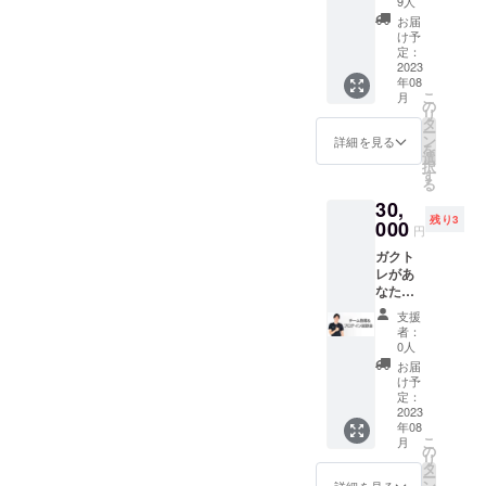
意） 1
9人
ALL IN
個あた
お届
ONE
り5,480
け予
PROTEI
円
定：
N
2023
年08
1kg(23
こ
月
食分) 5
の
リ
個 プロ
タ
ー
テイン
ン
詳細を見る
を
シェイ
選
択
カー
す
る
1~5個選
30,
択（任
残り3
意） 1
000
円
個あた
ガクト
り4980
レがあ
円
なたの
チーム
支援
に90分
者：
の指導
0人
＋プロ
お届
テイン
け予
試飲会
定：
を行い
2023
年08
ます。
こ
月
指導内
の
リ
容は
タ
ー
ミー
ン
詳細を見る