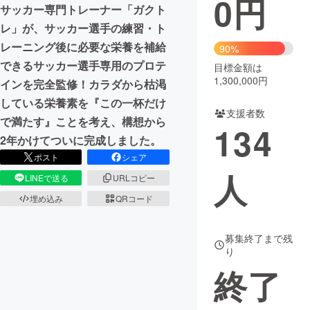
0
円
​​サッカー専門トレーナー「ガクト
まちづくり・地域活性化
レ」が、サッカー選手の練習・ト
レーニング後に必要な栄養を補給
90%
できるサッカー選手専用のプロテ
目標金額は
CAMPFIRE for Social Good
CAMPFIRE Creation
1,300,000円
インを完全監修！カラダから枯渇
CAMPFIREふるさと納税
machi-ya
コミュニティ
している栄養素を『この一杯だけ
支援者数
で満たす』ことを考え、構想から
134
2年かけてついに完成しました。
ポスト
シェア
人
LINEで送る
URLコピー
埋め込み
QRコード
募集終了まで残
り
終了