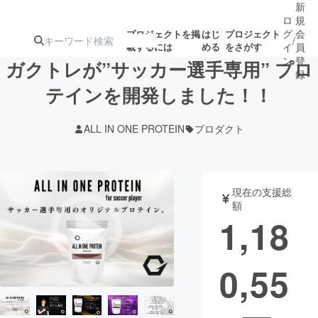
新
ロ
規
グ
会
プロジェクトを掲
はじ
プロジェクト
/
載するには
める
をさがす
イ
員
ン
登
ガクトレが”サッカー選手専用” プロ
録
テインを開発しました！！
人気のプロ
注目のリ
注目の新着プロ
募集終了が近いプ
もうすぐ公開
ALL IN ONE PROTEIN
プロダクト
ジェクト
ターン
ジェクト
ロジェクト
されます
アート・写真
音楽
現在の支援総
額
1,18
テクノロジー・ガジェット
ゲーム・サ
0,55
映像・映画
書籍・雑誌
ビジネス・起業
チャレンジ