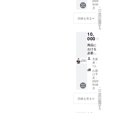
・30個
2023
年09
限定】
こ
月
ALL IN
の
リ
ONE
タ
ー
PROTEI
ン
詳細を見る
を
N
選
択
1kg(23
す
る
食分) 1
10,
個 プロ
テイン
000
円
シェイ
商品に
カー 1
おける
個（任
必要経
意）
費（開
【早割
支援
発・生
10%off
者：
産）に
・50個
1人
充てさ
限定】
お届
せてい
ALL IN
け予
ただき
ONE
定：
ます。
2023
PROTEI
年08
ガクト
N
こ
月
レから
1kg(23
の
リ
オリジ
食分) 1
タ
ー
ナルの
個 プロ
ン
詳細を見る
を
動画
テイン
選
択
メッ
シェイ
す
る
セージ
カー 1