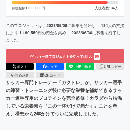
目標金額
1,300,000
円
支援者数
134
人
このプロジェクトは、
2023/06/08
に募集を開始し、
134
人の支援
により
1,180,550
円の資金を集め、
2023/06/30
に募集を終了し
ました
もう一度プロジェクトをやってほしい
60
ポスト
シェア
LINEで送る
URLコピー
埋め込み
QRコード
​​サッカー専門トレーナー「ガクトレ」が、サッカー選手
の練習・トレーニング後に必要な栄養を補給できるサッ
カー選手専用のプロテインを完全監修！カラダから枯渇
している栄養素を『この一杯だけで満たす』ことを考
え、構想から2年かけてついに完成しました。