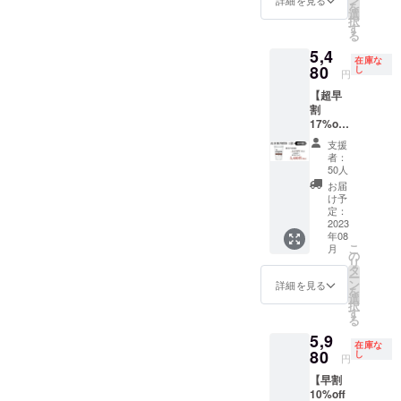
を
ティン
選
択
グを行
す
る
い、ご
5,4
要望に
在庫な
合わせ
80
し
円
て決め
【超早
ていき
割
ます。
17%off
プロテ
・50個
イン試
支援
限定】
飲後に
者：
ALL IN
その場
50人
ONE
で買え
お届
PROTEI
るよう
け予
N
製品も
定：
1kg(23
2023
持参し
年08
食分) 1
ていき
こ
月
個 プロ
ます。
の
リ
テイン
金額に
タ
ー
シェイ
加えて
ン
詳細を見る
を
カー 1
交通費
選
択
個（任
などの
す
る
意）
諸経費
5,9
をご負
在庫な
80
担いた
し
円
だく必
【早割
要がご
10%off
ざいま