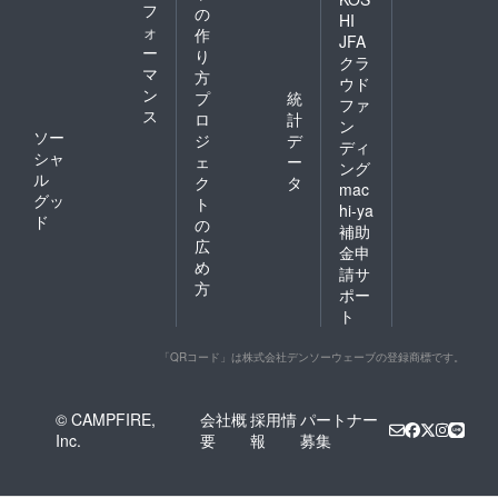
フ
の
HI
ォ
作
JFA
ー
り
クラ
マ
方
ウド
ン
プ
統
ファ
ス
ロ
計
ン
ソー
ジ
デ
ディ
シャ
ェ
ー
ング
ル
ク
タ
mac
グッ
ト
hi-ya
ド
の
補助
広
金申
め
請サ
方
ポー
ト
「QRコード」は株式会社デンソーウェーブの登録商標です。
© CAMPFIRE,
会社概
採用情
パートナー
Inc.
要
報
募集