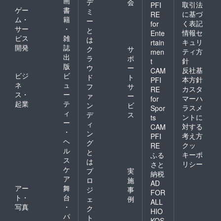
画
デ
会
取引法
PFI
ゲー
書
ミ
に基づ
RE
ム・
籍
ー
く表記
for
サー
・
と
情報セ
Ente
ビス
雑
は
キュリ
rtain
開発
誌
ク
サ
ティ方
men
出
ラ
ポ
針
t
版
ウ
ー
反社基
CAM
ビジ
ビ
ド
ト
本方針
PFI
ネ
ュ
フ
サ
カスタ
RE
ス・
ー
ァ
ー
マーハ
for
起業
テ
ン
ビ
ラスメ
Spor
ィ
デ
ス
ントに
ts
ー
ィ
対する
CAM
・
ン
考え方
PFI
ヘ
グ
クッ
RE
ル
と
キーポ
ふる
ス
は
リシー
さと
ケ
プ
実
納税
ア
ロ
施
AD
アー
舞
ジ
事
FOR
ト・
台
ェ
例
ALL
写真
・
ク
HIO
パ
ト
KOS