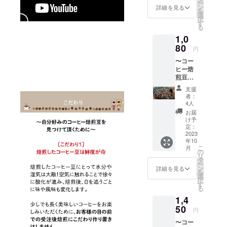
ー
シャル
味わ
⭐︎顧客管理シ
ン
から
詳細を見る
を
ティ
い。ス
選
「豆の
ステムによ
択
コー
ペシャ
す
形態
る
り、次回購
ヒー豆
ルティ
（豆・
1,0
のみを
コー
粉）」
入時に役立
使用し
80
ヒー豆
をお選
円
つよう購入
た「ポ
です。
びくだ
〜コー
トスま
履歴が残り
カップ
さい。
ヒー焙
めやさ
の大き
︎︎◇受取
ます
煎豆・
ん・オ
さやお
希望
※「この前
店頭受
リジナ
好みに
日・時
支援
取〜
ルブレ
よりま
よりも深く
間帯は
者：
【（深
ンド」
すが、
4人
メール
煎って欲し
煎り）
です♪
約20杯
にて確
お届
オリジ
い…。」等
カップ
分にな
け予
認させ
ナルブ
の大き
定：
りま
ていた
のご要望に
レンド
2023
さやお
す。 ※
だきま
もお応えし
年10
200g】
好みに
オプ
す。 10
こ
月
◇
よりま
ていきます
の
ション
月以降
リ
スペ
すが、
タ
から
の受取
⭐︎自分で焙煎
ー
シャル
約20杯
ン
「豆の
詳細を見る
日をご
を
体験ができ
ティ
分にな
選
形態
指定く
択
コー
りま
す
（豆・
るワーク
ださ
る
ヒー豆
す。 ※
粉）」
い。
ショップも
1,4
のみを
オプ
をお選
（営業
使用し
開催します
50
ション
びくだ
時間：
円
た「ポ
から
さい。
平日
〜コー
トスま
「豆の
︎◇発送
11：