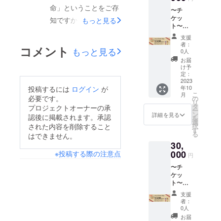
込む可
コーヒーは、通常の
店頭に
現金ま
類の厳選した豆を配合
受取期
す。 ＜
命」ということをご存
能性が
〜チ
てお渡
たは
限：
有効期
コーヒーより利尿作用
ありま
し、各単一銘柄の良さ
ケッ
しいた
知ですか？スーパーな
もっと見る
キャッ
2023年
限：
す。10
ト〜
しま
が抑えられたり、アン
シュレ
12月22
を引き出したバランス
2024年
どで購入したレギュ
月後半
【2400
す。 ※
ス払い
日(金)＞
10月末
支援
チエイジング効果や、
より遅
0円分の
のよい味わいをぜひお
お釣り
でお支
ラーコーヒーと、焙煎
※使用有
者：
日＞ ※
コメント
れるこ
もっと見る
チケッ
はでま
払いく
0人
食後の消化促進などの
効期限
お客様
試しくださいませ。
とがあ
したてのコーヒー豆を
ト（500
せんの
ださ
は、
お届
都合に
メリットもあるようで
りまし
円券を
でご注
い。 ※
け予
2025年
粉にしてドリップして
よる返
たら
48
意くだ
定：
店頭で
10月末
す♪クラウドファン
金はで
メール
枚）】
2023
いただいた時の風味は
さい。
の引換
日で
きませ
にて連
年10
投稿するには
ログイン
が
ディング価格でお値打
◇「ポ
例）
方法
す。 ※
ん。
格段の違いがありま
こ
月
絡しま
トスま
必要です。
2160円
の
は、プ
返品お
ちになっていますの
リ
す。ご
めやさ
のお買
す。焙煎したコーヒー
タ
ロジェ
プロジェクトオーナーの承
よび現
ー
了承く
ん」で
で、フワッと紅茶のよ
い物の
ン
クト終
詳細を見る
金に換
認後に掲載されます。承認
を
豆は時間の経過と比例
ださい
ご利用
場合、
選
了後
金はで
うな香りのするこちら
された内容を削除すること
択
ませ。
いただ
チケッ
す
メール
して酸化（劣化）し、
きませ
る
はできません。
※エコセ
けるチ
ト4枚ご
のコーヒー豆もぜひお
にてお
ん。 ※
美味しさは減っていき
ロ商品
30,
ケット
利用で
伝えい
裏面に
試しください！
概要 素
です。
000
※投稿する際の注意点
160円は
たしま
社印無
ます…。焙煎後はなる
円
材 陶
店頭に
現金ま
す。 ＜
きもの
器（セ
〜チ
べく早いタイミングで
てお渡
たは
受取期
は無効
ラミッ
ケッ
しいた
キャッ
限：
となり
飲んでいただくのがベ
ク） サ
ト〜
しま
シュレ
2023年
ます。
イズ
【3600
す。 ※
ストです。そこで皆さ
ス払い
12月22
支援
約
0円分の
お釣り
でお支
日(金)＞
者：
んにも、ご自宅やキャ
28cm/1
チケッ
はでま
払いく
0人
※使用有
5cm/7.5
ト（500
せんの
ださ
ンプ場などで手軽に焙
効期限
お届