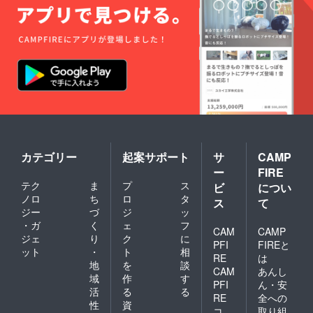
カテゴリー
起案サポート
サ
CAMP
ー
FIRE
テク
ま
プ
ス
ビ
につい
ノロ
ち
ロ
タ
ス
て
ジー
づ
ジ
ッ
・ガ
く
ェ
フ
CAM
CAMP
ジェ
り
ク
に
PFI
FIREと
ット
・
ト
相
RE
は
地
を
談
CAM
あんし
域
作
す
PFI
ん・安
活
る
る
RE
全への
性
資
コ
取り組