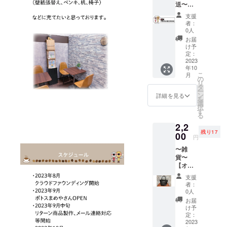
12月22
20％減
ルや注
承くだ
期限：
送〜
付ける
メリカ
だきま
日(金)ま
りま
意書き
さいま
2023年
【ス
ことが
産の殻
す。 10
で＞ ※
支援
す。ご
をご確
せ。 ※
12月22
テッ
できま
付き
月以降
者：
発送日
了承く
認くだ
賞味期
日(金)＞
カー 1
す。 ◇
で、
0人
の受取
に焙煎
ださい
さい。
限（豆
枚】 ◇
サイ
ふっく
日をご
お届
しま
ませ。
※実際に
の状
車のリ
ズ W
らした
け予
指定く
す。 ※
※原材料
お届け
態）：
アガラ
180mm
定：
大きめ
ださ
郵便受
等の食
するリ
焙煎日
スに貼
2023
H
の粒で
い。
けに配
品表示
ターン
から未
年10
り付け
65mm
優しい
（営業
達され
はお届
こ
とパッ
月
開封で
るタイ
※屋外用
の
味わい
時間：
ます。
け商品
リ
ケージ
3ヶ月、
プのス
転写
タ
です。
平日
（レ
のラベ
ー
等のデ
開封後
テッ
シート
ン
︎◇発送
詳細を見る
11：
ター
ルに表
を
ザイン
1ヶ月ほ
カーで
で耐候
選
希望日
00〜
パック
記され
択
が異な
ど（到
す。 ◇
性に優
す
はプロ
17：
ライト
ます。
る
る場合
着後は
転写
れては
ジェク
30） 当
で送付
商品開
があり
なるべ
2,2
シート
います
ト終了
日焙煎
予定）
封前に
ますの
く早め
残り17
ですの
00
が、貼
後、
したも
円
※返品は
は必ず
で、あ
にお飲
で簡単
り付け
メール
のをお
できま
リター
らかじ
みいた
〜雑
に貼り
る面の
にて確
渡しい
せん。
ンに貼
めご了
だきま
貨〜
付ける
ゴミ、
認させ
たしま
※焙煎前
付され
承くだ
すよう
【オリ
ことが
ホコ
ていた
す。 ※
の200g
たラベ
さいま
おすす
ジナル
できま
リ、油
だきま
返品は
支援
になり
ルや注
せ。 ※
めしま
トート
す。 ◇
分は落
す。
者：
できま
ます。
意書き
賞味期
す。
バッ
サイ
として
0人
※10月中
せん。
焙煎後
をご確
限（豆
ク】〜
ズ W
から貼
旬以降
お届
※焙煎前
は水分
認くだ
の状
店頭受
180mm
り付け
け予
のお日
の200g
等が減
さい。
態）：
取〜※ク
H
定：
てくだ
にちを
になり
ること
※賞味期
焙煎日
ラウド
2023
65mm
さい。
ご指定
ます。