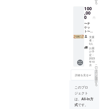
いただ
会社 ︎◇
チケッ
す
メール
金はで
る
けるチ
受取希
ト4枚ご
お待ちしております。
にてお
きませ
100
ケット
望日・
利用で
伝えい
ん。 ※
です。
,00
時間帯
160円は
たしま
裏面に
店頭に
は、プ
現金ま
0
す。 ＜
社印無
円
てお渡
ロジェ
たは
受取期
きもの
しいた
〜チ
クト終
キャッ
限：
は無効
しま
ケッ
了後
シュレ
2023年
となり
す。 ※
ト〜
メール
ス払い
12月22
ます。
お釣り
【1200
にて確
でお支
日(金)＞
支援
はでま
00円分
認させ
払いく
※使用有
者：
せんの
のチ
ていた
ださ
効期限
0人
でご注
ケット
だきま
い。 ※
は、
お届
意くだ
（500円
す。 10
店頭で
2025年
け予
さい。
券を240
月以降
の引換
定：
10月末
例）
枚）】
2023
の受取
方法
日で
年10
2160円
◇「ポ
日をご
は、プ
す。 ※
こ
月
のお買
トスま
指定く
ロジェ
の
返品お
リ
い物の
めやさ
ださ
クト終
タ
よび現
ー
場合、
ん」で
い。
了後
ン
金に換
詳細を見る
を
チケッ
ご利用
（営業
メール
選
金はで
択
ト4枚ご
いただ
時間：
にてお
す
きませ
る
利用で
けるチ
平日
伝えい
ん。 ※
このプロ
160円は
ケット
11：
たしま
裏面に
ジェクト
現金ま
です。
00〜
す。 ＜
社印無
たは
店頭に
17：
受取期
きもの
は、
All-In方
キャッ
てお渡
30） 当
限：
は無効
式
です。
シュレ
しいた
日焙煎
2023年
となり