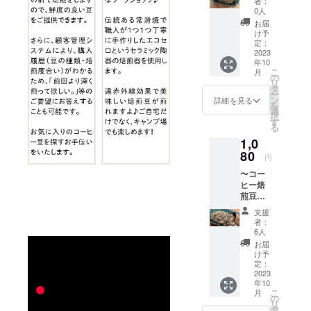
地ヶ原町に
者：
ヒー焙
フェイ
0人
2023年9月
煎豆・
ンレス
お届
オープン準
発送〜
コー
け予
【（中
ヒー豆
定：
備中♪＞
煎り）
2023
です♪
年10
エチオ
毎日飲
こ
月
ピア G2
⭐︎小さな小さ
んでも
の
リ
シダモ
飽きの
タ
な焙煎コー
ー
カフェ
こない
ン
詳細を見る
を
ヒー豆屋さ
インレ
味わ
選
択
ス
い。ス
んです
す
る
200g】
ペシャ
⭐︎鮮度にこだ
1,0
◇
ルティ
わるから、
フワッ
80
コー
円
と紅茶
ヒー豆
注文後お客
〜コー
のよう
です。
様の目の前
ヒー焙
な香り
カップ
煎豆・
を感じ
で焙煎しま
の大き
店頭受
るカ
さやお
支援
す（200gよ
取〜
フェイ
好みに
者：
り）
【（中
ンレス
よりま
6人
煎り）
コー
すが、
⭐︎ピスタチ
お届
オリジ
ヒー豆
約20杯
け予
オ・アーモ
ナルブ
です♪
定：
分にな
レンド
2023
ンドも同様
毎日飲
りま
年10
200g】
んでも
す。 ※
に焙煎しま
こ
月
◇
飽きの
の
オプ
リ
す
スペ
こない
タ
ション