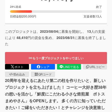
終了
24
%達成
目標金額
200,000
円
支援者数
13
人
このプロジェクトは、
2023/08/04
に募集を開始し、
13
人の支援
により
48,410
円の資金を集め、
2023/08/31
に募集を終了しまし
た
もう一度プロジェクトをやってほしい
ポスト
シェア
LINEで送る
URLコピー
埋め込み
QRコード
20周年を迎えるにあたり第二の柱を作りたいと、新しい
プロジェクトを立ち上げました！ コーヒー大好き歴38年
の想いを活かし「鮮度にこだわる小さな焙煎屋 ポトス
まめやさん」をOPENします。 多くの方に知っていただ
きたい！ご縁をいただきたい！とチャレンジを決意致し