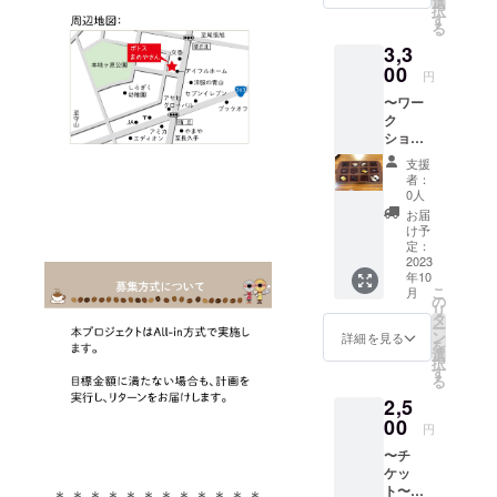
淹れお
選
「JOKE
パック
都合に
できま
択
ザイン
す。
茶菓子
す
R（ジョ
ライト
よる返
せん。
る
が異な
「エコ
と共に
ー
で送付
品・返
る場合
3,3
セロ」
お楽し
カー）
予定）
金はで
があり
という
00
みいた
」コロ
＜発送
円
きませ
ますの
焙煎器
だきま
ンビ
期限：
ん。
で、あ
〜ワー
を使っ
す。 ※
ア ナ
2023年
らかじ
ク
て、カ
通常
リー
12月22
めご了
ショッ
カオ豆
3300円
ニョ
日(金)＞
承くだ
プ〜
を煎る
◇開催
ラウニ
※返品は
支援
さいま
【板
ところ
場所：
オン
者：
できま
せ。
ちょこ
から体
ポトス
0人
22-23
せん。
作り体
験して
まめや
NEW
お届
※お渡し
験 親
いただ
さん
け予
CROP
は10月
子参加
きま
定：
（株式
浅煎り
中旬以
（親1
2023
す。 凝
会社ポ
から深
降にな
年10
人・子1
縮版の
トスマ
煎りま
りま
こ
月
人）
作成方
の
イル事
で対応
す。
リ
参加
法のた
タ
務所
できる
（プロ
ー
券】 ◇
め、溶
ン
内）
詳細を見る
豆、全
ジェク
を
約1時間
けやす
選
※開催場
てに強
ト終了
択
ほどの
いチョ
す
所まで
いとい
後、順
る
体験会
コにな
の交通
うこと
次制作
2,5
です。
ります
費は支
で
に取り
「エコ
00
ので、
援者様
「ジョ
円
掛かり
セロ」
基本お
にてご
ー
ま
〜チ
という
持ち帰
負担く
カー」
す。）
ケッ
焙煎器
りはご
ださ
と名付
※お客様
ト〜
を使っ
＊＊＊＊＊＊＊＊＊＊＊＊
遠慮い