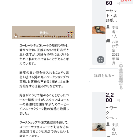
さい。
があり
残り19
優しい
60
りもの
す。 ※
す。そ
円
ること
ルや注
※賞味期
ますの
印象の
が入っ
耐水性
のため
により
意書き
限：焙
で、あ
〜セッ
キャン
て便利
のある
断面付
15％〜
をご確
煎日か
らかじ
ト・店
バス
です。
シート
近に若
20％減
認くだ
ら未開
めご了
頭受
トート
「ポト
を貼り
干の滲
りま
さい。
封で3ヶ
承くだ
取〜
バッグ
スまめ
表面は
み等が
支援
す。ご
※賞味期
月、開
さいま
【自宅
です。
やさ
防水加
者：
でる可
了承く
限：焙
封後1〜
せ。 ＜
焙煎
スタン
ん」オ
1人
工をし
能性も
ださい
煎日か
2週間ほ
受取期
セット
ダード
リジナ
ており
お届
ありま
ませ。
ら未開
ど（到
限：
（エコ
な横型
ルキャ
け予
ます
す。ご
※原材料
封で3ヶ
着後は
2023年
セロ+生
フォル
定：
ラク
が、
理解の
等の食
月、開
なるべ
12月22
豆
2023
ム。底
ターの
カット
上ご購
品表示
封後1ヶ
く早め
年10
日(金)＞
200g）
マチつ
プリン
の断面
入くだ
はお届
こ
月ほど
月
に消費
】通常
きの大
の
ト付
から若
さい。
け商品
リ
（ご購
いただ
9000円
きめ
タ
き。 本
干の水
神経質
のラベ
ー
入後は
きます
相当の
バッグ
ン
体サイ
詳細を見る
分が入
な方の
ルに表
を
なるべ
ようお
商品を
だか
選
ズ：本
り込む
ご購入
記され
択
く早め
すすめ
クラウ
ら、
す
体/約
ことが
はご遠
ます。
る
に消費
しま
ドファ
たっぷ
390×29
ありま
慮願い
商品開
いただ
す。）
2,2
ウン
りもの
0×150
す。そ
ます。
封前に
きます
※実際に
ディン
00
が入っ
mm、
のため
円
︎◇店頭
は必ず
ようお
お届け
グ限定
て便利
持ち手/
断面付
受取希
リター
すすめ
するリ
〜ワー
価格で
です。
約
近に若
望日は
ンに貼
しま
ターン
ク
ご提供
「ポト
20×560
干の滲
プロ
付され
す。）
とパッ
ショッ
いたし
スまめ
mm 容
み等が
ジェク
たラベ
※実際に
ケージ
プ〜
ます。
やさ
量：約
でる可
支援
ト終了
ルや注
お届け
等のデ
【コー
ご自宅
ん」オ
10L 素
者：
能性も
後、順
意書き
するリ
ザイン
ヒー焙
やキャ
リジナ
2人
材：
ありま
次メー
をご確
ターン