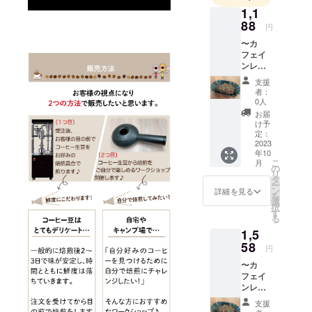
好きが高じ
1,1
て始める
88
円
コーヒー事
〜カ
業を
フェイ
ンレ
CAMPFIRE
ス・
で告知させ
支援
コー
者：
ていただこ
ヒー焙
0人
煎豆・
うと
お届
店頭受
け予
初挑戦奮闘
取〜
定：
中でござい
【（中
2023
年10
煎り）
ます。
こ
月
エチオ
の
リ
ピア G2
タ
ー
シダモ
どうぞよろ
ン
詳細を見る
を
カフェ
選
しくお願い
択
インレ
す
る
いたしま
ス
1,5
200g】
す。
◇
58
円
フワッ
〜カ
と紅茶
フェイ
のよう
＜愛知県尾
ンレ
な香り
張旭市北本
ス・
を感じ
支援
コー
るカ