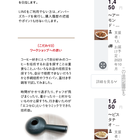
1,4
容に嬉
ション
す。
渡しい
等の食
ださい
等のデ
しい効
50
から
※10月中
たしま
円
品表示
ませ。
ザイン
果もあ
「豆の
旬以降
す。 ※
はお届
※原材料
が異な
〜アー
り人気
形態
のお日
返品は
け商品
等の食
る場合
モン
の
（豆・
にちを
できま
のラベ
品表示
があり
ド・発
「アー
粉）」
ご指定
せん。
ルに表
はお届
ますの
送〜
モン
をお選
くださ
※生豆の
支援
記され
け商品
で、あ
【アー
ド」♪
びくだ
い。＜
者：
200gに
ます。
のラベ
らかじ
モンド
おつま
さい。
1人
発送期
なりま
商品開
ルに表
めご了
素焼き
みはも
︎◇発送
限：
お届
す。焙
封前に
記され
承くだ
200g】
ちろ
希望日
け予
2023年
煎後は
は必ず
ます。
さいま
◇
ん、料
定：
はプロ
12月22
豆の水
リター
商品開
せ。 ※
香ばし
2023
理のア
ジェク
日(金)ま
分等が
ンに貼
封前に
賞味期
年10
くてカ
クセン
ト終了
で＞ ※
減るこ
付され
こ
は必ず
月
限（豆
リッと
トや、
の
後、
発送日
とによ
たラベ
リ
リター
の状
した歯
ちょっ
タ
メール
に焙煎
り
ルや注
ー
ンに貼
態）：
応え
と小腹
ン
にて確
詳細を見る
しま
15％〜
意書き
を
付され
焙煎日
と、健
が空い
選
認させ
す。 ※
20％減
をご確
択
たラベ
から未
康や美
た時の
す
ていた
郵便受
りま
認くだ
る
ルや注
開封で
容に嬉
おやつ
だきま
けに配
す。ご
さい。
意書き
3ヶ月、
1,6
しい効
にも
す。
達され
了承く
※実際に
をご確
開封後
果もあ
50
ピッタ
※10月中
ます。
円
ださい
お届け
認くだ
1ヶ月ほ
り人気
リで
旬以降
（レ
ませ。
するリ
さい。
ど（ご
〜ピス
の
す。 煎
のお日
ター
※原材料
ターン
※実際に
購入後
タチ
「アー
りたて
にちを
パック
等の食
とパッ
お届け
はなる
オ・店
モン
をお渡
ご指定
ライト
品表示
ケージ
するリ
べく早
頭受
ド」♪
しする
くださ
で送付
支援
はお届
等のデ
ターン
めにお
取〜
おつま
ので新
い。＜
者：
予定）
け商品
ザイン
とパッ
飲みい
【ピス