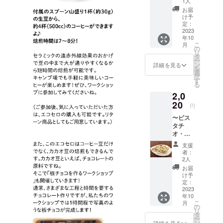
みはも
鮮で
1人
発送期
※返品は
のラベ
が異な
ケージ
ただき
タチオ
ちろ
す。 シ
限：
お届
できま
ルに表
る場合
等のデ
ますよ
素焼き
ん、料
ングル
け予
2023年
せん。
記され
があり
ザイン
うおす
200g】
理のア
定：
オリジ
12月22
※生豆の
ます。
ますの
が異な
すめし
◇
2023
クセン
ン（単
日(金)ま
200gに
商品開
で、あ
る場合
年10
ます。
健康や
トや、
一産
で＞ ※
なりま
封前に
こ
らかじ
月
があり
＜受取
美容に
ちょっ
の
地）：
発送日
す。焙
は必ず
リ
めご了
ますの
期限：
嬉しい
と小腹
タ
カリ
に焙煎
煎後は
リター
ー
承くだ
で、あ
2023年
効果の
が空い
ン
フォル
詳細を見る
しま
豆の水
ンに貼
を
さいま
らかじ
12月22
ある
た時の
選
ニア
す。 ※
分等が
付され
択
せ。 ※
めご了
日(金)＞
ナッツ
おやつ
す
ノンパ
郵便受
減るこ
たラベ
る
賞味期
承くだ
として
にも
レル
けに配
とによ
ルや注
限（豆
さいま
2,0
人気の
ピッタ
キャン
達され
り
意書き
の状
せ。 ※
「ピス
20
リで
ポス農
ます。
円
15％〜
をご確
態）：
賞味期
タチ
す。 煎
園産 ︎◇
（レ
20％減
認くだ
焙煎日
限（豆
〜ピス
オ」♪
りたて
受取希
ター
りま
さい。
から未
の状
タチ
おつま
をお渡
望日・
パック
す。ご
※実際に
開封で
態）：
オ・発
みはも
しする
時間帯
ライト
了承く
お届け
3ヶ月、
焙煎日
送〜
ちろ
ので新
はメー
で送付
支援
ださい
するリ
開封後
から未
【ピス
ん、サ
鮮で
ルにて
者：
予定）
ませ。
ターン
1ヶ月ほ
開封で
タチオ
ラダに
す。 シ
2人
確認さ
※返品は
※原材料
とパッ
ど（ご
3ヶ月、
素焼き
入れた
ングル
せてい
お届
できま
等の食
ケージ
購入後
開封後
200g】
り、
オリジ
け予
ただき
せん。
品表示
等のデ
はなる
1ヶ月ほ
◇
ちょっ
定：
ン（単
ます。
※生豆の
はお届
ザイン
べく早
ど（到
健康や
2023
と小腹
一産
10月以
200gに
け商品
が異な
めにお
年10
着後は
美容に
が空い
地）：
降の受
なりま
のラベ
こ
る場合
月
飲みい
なるべ
嬉しい
た時の
の
カリ
取日を
す。焙
ルに表
リ
があり
ただき
く早め
効果の
おやつ
タ
フォル
ご指定
煎後は
記され
ー
ますの
ますよ
にお飲
ある
にも
ン
詳細を見る