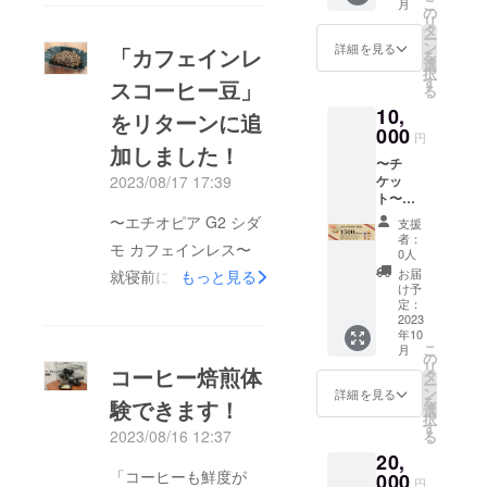
よる返
実際に
こ
月
スペシャルティコー
トスま
のお買
の
ポトス
後、
金はで
お届け
リ
めやさ
い物の
タ
まめや
メール
きませ
ヒー豆のみを使用し、
するリ
ー
ん」で
場合、
ン
さん
詳細を見る
にて調
「カフェインレ
ん。
ターン
を
ご利用
まろやかでどなたも飲
チケッ
選
（株式
整させ
とパッ
択
いただ
ト4枚ご
す
会社ポ
スコーヒー豆」
ていた
ケージ
みやすい味わいになっ
る
けるチ
利用で
トスマ
だきま
等のデ
10,
ケット
160円は
をリターンに追
ております。お好みに
イル事
す。 ＜
ザイン
です。
000
現金ま
務所
有効期
円
が異な
よって、酸味を感じら
店頭に
加しました！
たは
内）
限：
る場合
〜チ
てお渡
キャッ
※開催場
れたい方は、浅煎り
2024年
があり
2023/08/17 17:39
ケッ
しいた
シュレ
所まで
10月末
ますの
ト〜
を。クセがなくマイル
しま
ス払い
の交通
日＞ ※
で、あ
【1200
す。 ※
でお支
〜エチオピア G2 シダ
費は支
お客様
支援
ドな味わいがお好きな
らかじ
0円分の
お釣り
払いく
援者様
者：
都合に
めご了
モ カフェインレス〜
チケッ
はでま
方は、中煎りを。苦味
ださ
0人
にてご
よる返
承くだ
ト（500
せんの
い。 ※
負担く
お届
就寝前にコーヒーを飲
もっと見る
金はで
を感じたい、甘いス
さいま
円券を
でご注
店頭で
け予
ださ
きませ
せ。 ※
みたい・カフェインを
24
意くだ
定：
の引換
イーツのお供に…とお
い。 ︎◇
ん。
エコセ
枚）】
2023
さい。
方法
日程は
控えたい方におすすめ
ロにつ
考えの方は、深煎りを
年10
◇「ポ
例）
は、プ
プロ
こ
いて：
月
トスま
なのが、カフェインレ
2160円
の
ロジェ
ジェク
おすすめいたします♪※
リ
2023年
コーヒー焙煎体
めやさ
のお買
タ
クト終
ト終了
スコーヒー♪エチオピ
ー
8月現
クラウドファンディン
ん」で
い物の
ン
了後
詳細を見る
後、
を
在、原
験できます！
ご利用
場合、
選
ア産のスペシャルティ
メール
メール
グのリターンでは「中
択
材料不
いただ
チケッ
す
にてお
にて調
2023/08/16 12:37
る
足のた
コーヒー豆になりま
けるチ
煎りと深煎り」をお選
ト4枚ご
伝えい
整させ
め納期
20,
ケット
利用で
たしま
す。カフェインレス
ていた
びいただけます。4種
がずれ
「コーヒーも鮮度が
です。
000
160円は
す。 ＜
だきま
円