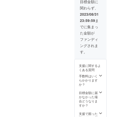
ス払い
しま
したも
12月22
ます。
目標金額に
でお支
す。 ※
のをお
日(金)＞
関わらず、
払いく
お釣り
渡しい
※使用有
ださ
はでま
たしま
効期限
2023/08/31
い。 ※
せんの
す。 ※
は、
23:59:59
ま
店頭で
でご注
お客様
2025年
の引換
意くだ
都合に
10月末
でに集まっ
方法
さい。
よる返
日で
た金額が
は、プ
例）
品・返
す。 ※
ロジェ
2160円
金はで
返品お
ファンディ
クト終
のお買
きませ
よび現
ングされま
了後
い物の
ん。 ＜
金に換
メール
場合、
受取期
金はで
す。
にてお
チケッ
限：
きませ
伝えい
ト4枚ご
2023年
ん。 ※
たしま
利用で
12月22
裏面に
支援に関するよ
す。 ＜
160円は
日(金)＞
社印無
くある質問
受取期
現金ま
きもの
限：
たは
は無効
手数料はいく
2023年
キャッ
となり
らかかります
12月22
シュレ
ます。
か？
日(金)＞
ス払い
※使用有
でお支
目標金額に届
効期限
払いく
かなかった場
は、
ださ
合どうなりま
2025年
い。 ※
すか？
10月末
店頭で
日で
の引換
支援で困った