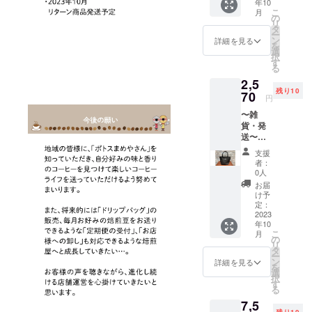
により
限：焙
から未
年10
ファウ
※屋外用
汚れ等
くださ
焙煎後
15％〜
こ
煎日か
月
開封で
ンディ
転写
の
がある
い。＜
は水分
20％減
リ
ら未開
3ヶ月、
ング限
シート
タ
まま貼
発送期
等が減
りま
ー
封で3ヶ
開封後
定価格
で耐候
ン
ると、
詳細を見る
限：
ること
す。ご
を
月、開
1ヶ月ほ
になり
性に優
選
剥がれ
2023年
により
了承く
択
封後1〜
ど（到
ます。
れては
す
やすく
12月22
15％〜
ださい
る
2週間ほ
着後は
パイプ
います
なるこ
日(金)ま
20％減
ませ。
ど（ご
なるべ
2,5
のハン
が、貼
ともあ
で＞ ※
りま
※原材料
購入後
く早め
残り10
ドルが
70
り付け
りま
郵便受
円
す。ご
等の食
はなる
にお飲
優しい
る面の
す。 ※
けに配
了承く
品表示
べく早
みいた
〜雑
印象の
ゴミ、
耐水性
達され
ださい
はお届
めに消
だきま
貨・発
キャン
ホコ
のある
ます。
ませ。
け商品
費いた
すよう
送〜
バス
リ、油
シート
（レ
※原材料
のラベ
だきま
おすす
【オリ
トート
分は落
を貼り
ター
支援
等の食
ルに表
すよう
めしま
ジナル
バッグ
として
表面は
者：
パック
品表示
記され
おすす
す。
トート
です。
から貼
0人
防水加
ライト
はお届
ます。
めしま
バッ
スタン
り付け
工をし
お届
で送付
け商品
商品開
す。）
ク】※ク
ダード
てくだ
け予
ており
予定）
のラベ
封前に
※実際に
ラウド
な横型
定：
さい。
ます
※返品は
ルに表
は必ず
お届け
ファウ
2023
フォル
汚れ等
が、
できま
記され
リター
するリ
年10
ンディ
ム。底
がある
カット
せん。
ます。
こ
ンに貼
月
ターン
ング限
マチつ
の
まま貼
の断面
※焙煎前
商品開
リ
付され
とパッ
定価格
きの大
タ
ると、
から若
の200g
封前に
ー
たラベ
ケージ
になり
きめ
ン
剥がれ
詳細を見る
干の水
になり
は必ず
を
ルや注
等のデ
ます。
バッグ
選
やすく
分が入
ます。
リター
択
意書き
ザイン
パイプ
だか
す
なるこ
り込む
焙煎後
ンに貼
る
をご確
が異な
のハン
ら、
ともあ
ことが
は水分
付され
認くだ
る場合
7,5
ドルが
たっぷ
りま
ありま
等が減
たラベ