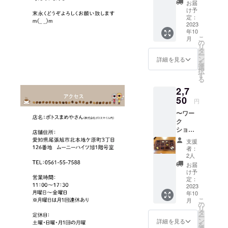
が異な
煎（お
ンプ場
ルキャ
コット
お届
す。ご
ルにて
認くだ
とパッ
る場合
菓子
などで
ラク
け予
ン、約
理解の
確認さ
さい。
ケージ
があり
付）お
ご自身
定：
ターの
12oz ︎◇
上ご購
せてい
※賞味期
等のデ
ますの
一人
2023
で焙煎
プリン
店頭受
入くだ
ただき
限：焙
ザイン
年10
で、あ
様 参
された
ト付
取希望
さい。
ます。
こ
煎日か
月
が異な
らかじ
加券】
い方向
の
き。 本
日はプ
神経質
＜受取
リ
ら未開
る場合
めご了
◇約1時
きの
タ
体サイ
ロジェ
な方の
期限：
ー
封で3ヶ
があり
承くだ
間ほど
セット
ン
ズ：本
詳細を見る
クト終
ご購入
2023年
を
月、開
ますの
さいま
の体験
です。
選
体/約
了後、
はご遠
12月22
択
封後1ヶ
で、あ
せ。
会で
セラ
す
390×29
順次
慮願い
日(金)＞
る
月ほど
らかじ
す。
ミック
0×150
メール
ます。
※お渡し
（到着
めご了
2,7
「エコ
陶器の
mm、
にて確
︎◇発送
は10月
後はな
承くだ
セロ」
50
焙煎器
持ち手/
認させ
円
はプロ
中旬以
るべく
さいま
という
「エコ
約
ていた
ジェク
降にな
早めに
せ。 ＜
〜ワー
焙煎器
セロ1
20×560
だきま
ト終了
りま
消費い
受取期
ク
を使っ
個」と
mm 容
す。 ＜
後、順
す。 ※
ただき
限：
ショッ
て、ご
「浅煎
量：約
受取期
次発送
返品は
ますよ
2023年
プ〜
自身で
り〜深
10L 素
限：
支援
準備に
できま
うおす
12月22
【板
焙煎を
煎りま
材：
者：
2023年
取りか
せん。
すめし
日(金)＞
ちょこ
してい
で対応
2人
コット
12月22
かりま
ま
作り体
ただき
できる
ン、約
お届
日(金)＞
す。 ※
す。）
験 お
ます。
生豆
け予
12oz ※
※お渡し
お渡し
※実際に
一人
焙煎後
定：
200g」
郵便受
は10月
は10月
お届け
様 参
2023
は、ハ
になり
けに配
中旬以
中旬以
するリ
年10
加券】
ンドド
ます。
達され
降にな
降にな
こ
月
ターン
◇約1時
リップ
の
※生豆種
ます。
りま
りま
リ
とパッ
間ほど
でコー
タ
類：名
（レ
す。 ※
す。 ※
ー
ケージ
の体験
ヒーを
ン
称
詳細を見る
ター
お客様
返品は
を
等のデ
会で