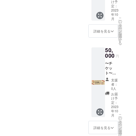
cm（横/
円券を
でご注
い。 ※
け予
は、
煎し美味しいコーヒー
縦/高）
72
意くだ
定：
店頭で
2025年
重さ
枚）】
2023
さい。
の引換
10月末
を飲んでいただけるよ
年10
約
◇「ポ
例）
方法
日で
こ
月
440g（
トスま
う焙煎講座で体験して
2160円
の
は、プ
す。 ※
リ
製品ご
めやさ
のお買
タ
ロジェ
返品お
いただければと思いま
ー
とに誤
ん」で
い物の
ン
クト終
詳細を見る
よび現
を
差はあ
ご利用
場合、
す♪「エコセロ」とい
選
了後
金に換
択
りま
いただ
チケッ
す
メール
金はで
る
うセラミックの陶器を
す） 取
けるチ
ト4枚ご
にてお
きませ
50,
り扱い
ケット
利用で
伝えい
使用することで、遠赤
ん。 ※
説明
です。
000
160円は
たしま
裏面に
円
外線効果から短時間で
書 有
店頭に
現金ま
す。 ＜
社印無
〜チ
り 保
てお渡
たは
受取期
きもの
豆の中まで火が通りや
ケッ
証 無
しいた
キャッ
限：
は無効
ト〜
すくなるんですよ。付
し（取
しま
シュレ
2023年
となり
【6000
り扱い
す。 ※
ス払い
12月22
ます。
支援
属のスプーン1杯約
0円分の
にご注
お釣り
でお支
日(金)＞
者：
チケッ
意くだ
はでま
30gで約4杯分
払いく
0人
※使用有
ト（500
さい）
せんの
ださ
効期限
お届
（500cc）のコーヒー
円券を
メー
でご注
い。 ※
け予
は、
120
カーの
意くだ
定：
店頭で
ができるんです。ご自
2025年
枚）】
2023
所在地
さい。
の引換
10月末
年10
身で焙煎したコーヒー
◇「ポ
（国）:
例）
方法
日で
こ
月
トスま
日本 法
2160円
の
は、プ
す。 ※
がどんな風味になる
リ
めやさ
人名：
のお買
タ
ロジェ
返品お
ー
ん」で
か、ぜひ体験してみて
一宮物
い物の
ン
クト終
詳細を見る
よび現
を
ご利用
産株式
場合、
選
了後
金に換
ください。お申し込み
択