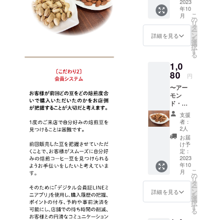
200g】
2023
好みに
日・時
30） 当
郵便受
ませ。
年10
◇
よりま
間帯は
日焙煎
けに配
※原材料
こ
月
スペ
すが、
の
プロ
したも
達され
等の食
リ
シャル
約20杯
タ
ジェク
のをお
ます。
品表示
ー
ティ
分にな
ン
ト終了
詳細を見る
渡しい
（レ
はお届
を
コー
りま
選
後、
たしま
ター
け商品
択
ヒー豆
す。 ※
す
メール
す。 ※
パック
のラベ
る
のみを
オプ
にて確
返品は
ライト
ルに表
1,0
使用し
ション
認させ
できま
で送付
記され
た「ポ
80
から
ていた
せん。
円
予定）
ます。
トスま
「豆の
だきま
※生豆の
※返品は
商品開
〜アー
めやさ
形態
す。 10
200gに
できま
封前に
モン
ん・オ
（豆・
月以降
なりま
せん。
は必ず
ド・店
リジナ
粉）」
の受取
す。焙
※生豆の
リター
頭受
ルブレ
をお選
日をご
煎後は
支援
200gに
ンに貼
取〜
ンド」
びくだ
指定く
者：
豆の水
なりま
付され
【アー
です♪
さい。
2人
ださ
分等が
す。焙
たラベ
モンド
カップ
︎◇発送
い。
お届
減るこ
煎後は
ルや注
素焼き
の大き
希望日
け予
（営業
とによ
豆の水
意書き
200g】
さやお
定：
はプロ
時間：
り
分等が
をご確
◇
2023
好みに
ジェク
平日
15％〜
減るこ
認くだ
年10
香ばし
よりま
ト終了
11：
20％減
とによ
こ
さい。
月
くてカ
すが、
の
後、
00〜
りま
り
リ
※実際に
リッと
約20杯
タ
メール
17：
す。ご
15％〜
ー
お届け
した歯
分にな
ン
にて確
詳細を見る
30） 当
了承く
20％減
を
するリ
応え
りま
選
認させ
日焙煎
ださい
りま
択
ターン
と、健
す。 ※
す
ていた
したも
ませ。
す。ご
る
とパッ
康や美
オプ
だきま
のをお
※原材料
了承く
ケージ