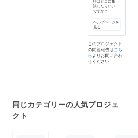
す。 ※
方法
時はどこに相
返品お
は、プ
談したらいい
よび現
ロジェ
ですか？
金に換
クト終
金はで
了後
ヘルプページを
きませ
メール
見る
ん。 ※
にてお
裏面に
伝えい
社印無
たしま
このプロジェクト
きもの
す。 ＜
の問題報告は
こち
は無効
受取期
となり
限：
ら
よりお問い合わ
ます。
2023年
せください
12月22
日(金)＞
※使用有
効期限
は、
2025年
10月末
日で
同じカテゴリーの人気プロジェ
す。 ※
返品お
クト
よび現
金に換
金はで
きませ
ん。 ※