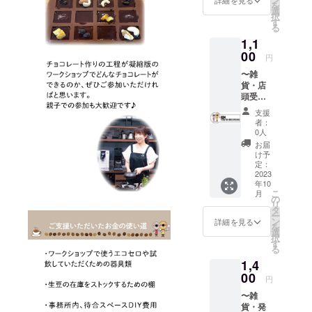
ニア
くださ
豆の水
ます。
を
で、あ
うおす
みいた
ナッツ
ピッタ
選
ノンパ
い。
分等が
商品開
択
らかじ
すめし
だきま
として
リで
す
レル
（営業
減るこ
封前に
る
めご了
ます。
すよう
人気の
す。 煎
キャン
時間：
とによ
は必ず
承くだ
＜受取
1,1
おすす
「ピス
りたて
ポス農
平日
り
リター
さいま
期限：
めしま
タチ
00
をお渡
園産 ︎◇
11：
円
15％〜
ンに貼
せ。 ※
2023年
す。）
オ」♪
しする
発送希
00〜
20％減
付され
賞味期
12月22
〜雑
おつま
ので新
望日は
17：
りま
たラベ
限（豆
日(金)＞
貨・店
みはも
鮮で
プロ
30） 当
す。ご
ルや注
の状
頭受
ちろ
す。 ア
ジェク
日焙煎
了承く
意書き
態）：
取〜
ん、サ
メリカ
ト終了
したも
支援
ださい
をご確
焙煎日
【ス
ラダに
産の殻
後、
者：
のをお
ませ。
認くだ
から未
テッ
入れた
付き
0人
メール
渡しい
※原材料
さい。
開封で
カー 1
り、
で、
にて確
お届
たしま
等の食
※実際に
3ヶ月、
枚】 ◇
ちょっ
ふっく
け予
認させ
す。 ※
品表示
お届け
開封後
車のリ
と小腹
定：
らした
ていた
返品は
はお届
するリ
1ヶ月ほ
アガラ
2023
が空い
大きめ
だきま
できま
け商品
ターン
ど（ご
年10
スに貼
た時の
の粒で
す。
せん。
のラベ
こ
とパッ
月
購入後
り付け
おやつ
の
優しい
※10月中
※焙煎前
ルに表
リ
ケージ
はなる
るタイ
にも
タ
味わい
旬以降
の200g
記され
ー
等のデ
べく早
プのス
ピッタ
ン
です。
詳細を見る
のお日
になり
ます。
を
ザイン
めにお
テッ
リで
選
︎◇受取
にちを
ます。
商品開
択
が異な
飲みい
カーで
す。 煎
す
希望
ご指定
焙煎後
封前に
る
る場合
ただき
す。 ◇
りたて
日・時
くださ
は水分
は必ず
があり
ますよ
1,4
転写
をお渡
間帯は
い。＜
等が減
リター
ますの
うおす
シート
00
しする
メール
発送期
円
ること
ンに貼
で、あ
すめし
ですの
ので新
にて確
限：
により
付され
らかじ
ます。
〜雑
で簡単
鮮で
認させ
2023年
15％〜
たラベ
めご了
＜受取
貨・発
に貼り
す。 ア
ていた