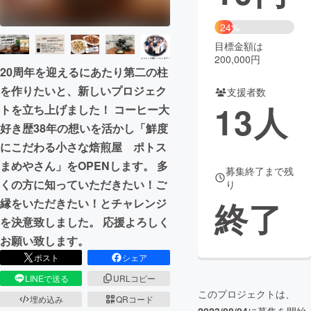
まちづくり・地域活性化
24%
目標金額は
200,000円
CAMPFIRE for Social Good
CAMPFIRE Creation
20周年を迎えるにあたり第二の柱
CAMPFIREふるさと納税
machi-ya
コミュニティ
を作りたいと、新しいプロジェク
支援者数
13
人
トを立ち上げました！ コーヒー大
好き歴38年の想いを活かし「鮮度
にこだわる小さな焙煎屋 ポトス
まめやさん」をOPENします。 多
募集終了まで残
くの方に知っていただきたい！ご
り
終了
縁をいただきたい！とチャレンジ
を決意致しました。 応援よろしく
お願い致します。
ポスト
シェア
LINEで送る
URLコピー
このプロジェクトは、
埋め込み
QRコード