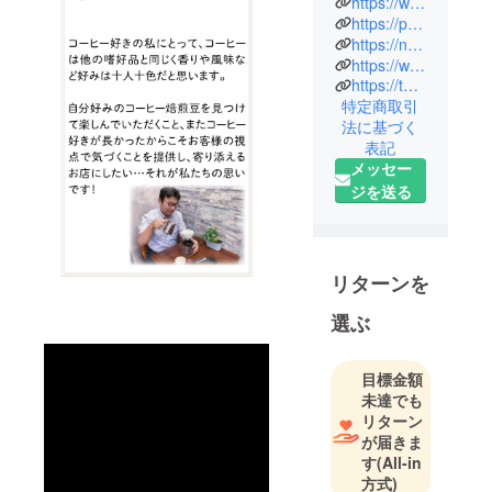
https://www.instagram.com/potos_beans_shop/
瀬戸・守山
https://potos-de.com/
版」を発行
https://navipo-de.com/
https://www.facebook.com/navipo7588/
と、地域の
https://twitter.com/navipo_osn
情報をお届
特定商取引
けしている
法に基づく
webサイト
表記
「なびぽ」
メッセー
の運営をし
ジを送る
ております
株式会社ポ
トスマイル
リターンを
です。
皆様にご愛
選ぶ
顧いただき
まして2023
目標金額
年7月で20周
未達でも
年を迎えま
リターン
した。
が届きま
す
(All-in
節目の年に
方式)