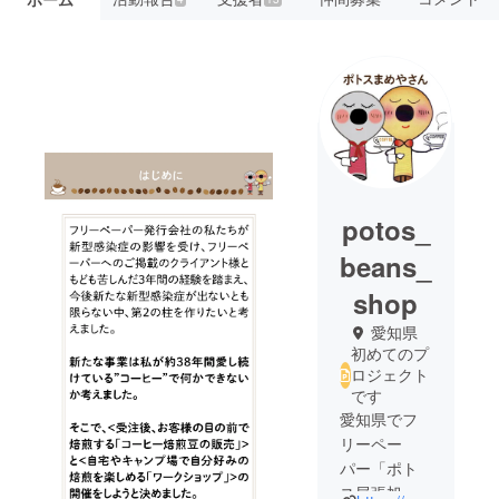
potos_
beans_
shop
愛知県
初めてのプ
ロジェクト
です
愛知県でフ
リーペー
パー「ポト
ス尾張旭・