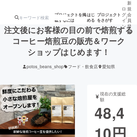
新
ロ
規
グ
会
プロジェクトを掲
はじ
プロジェクト
/
載するには
める
をさがす
イ
員
ン
登
注文後にお客様の目の前で焙煎する
録
コーヒー焙煎豆の販売＆ワーク
ショップはじめます！
人気のプロ
注目のリ
注目の新着プロ
募集終了が近いプ
もうすぐ公開
ジェクト
ターン
ジェクト
ロジェクト
されます
potos_beans_shop
フード・飲食店
愛知県
アート・写真
音楽
現在の支援総
テクノロジー・ガジェット
ゲーム・サ
額
48,4
映像・映画
書籍・雑誌
10
円
ビジネス・起業
チャレンジ