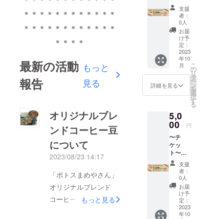
い。 ︎◇
けられ
都合に
【3000
て、カ
ただき
受講希
ていま
支援
よる返
＊＊＊＊＊＊＊＊＊＊＊＊
円分の
カオ豆
ます。
望日・
者：
す。 生
品・返
チケッ
を煎る
※通常
0人
時間帯
豆消費
金はで
＊＊＊＊＊＊＊＊＊＊＊＊
ト（500
ところ
3850円
はメー
お届
期限：
きませ
円券を6
から体
◇開催
け予
ルにて
約1年ほ
＊＊＊＊
ん。
枚）】
験して
定：
場所：
ご案内
ど ※原
◇「ポ
2023
いただ
ポトス
させて
材料等
年10
トスま
きま
まめや
最新の活動
いただ
の食品
もっと
こ
月
めやさ
す。 凝
の
さん
きま
表示は
リ
ん」で
縮版の
タ
（株式
す。 ＜
お届け
報告
見る
ー
ご利用
作成方
ン
会社ポ
詳細を見る
有効期
商品の
を
いただ
法のた
選
トスマ
限：
ラベル
択
けるチ
め、溶
す
イル事
2024年
に表記
る
ケット
けやす
務所
10月末
されま
オリジナルブレ
5,0
です。
いチョ
内）
日＞ 日
す。商
店頭に
00
コにな
※開催場
程はプ
円
品開封
ンドコーヒー豆
てお渡
ります
所まで
ロジェ
前には
〜チ
しいた
ので、
の交通
クト終
について
必ずリ
ケッ
しま
基本お
費は支
了後、
ターン
ト〜
す。 ※
持ち帰
援者様
2023/08/23 14:17
メール
に貼付
【6000
お釣り
りはご
にてご
にて調
支援
された
円分の
はでま
遠慮い
負担く
者：
整させ
ラベル
「ポトスまめやさん」
チケッ
せんの
ただき
0人
ださ
ていた
や注意
ト（500
でご注
ます。
オリジナルブレンド
い。 ︎◇
お届
だきま
書きを
円券を
意くだ
※通常
け予
日程は
す。 ※
ご確認
コーヒー豆【まめん
もっと見る
12
さい。
定：
4400円
プロ
お客様
くださ
枚）】
2023
例）
◇開催
ジェク
ず】のご紹介♪100％
都合に
い。 ※
年10
◇「ポ
2160円
場所：
ト終了