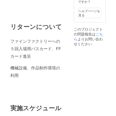
用や作
ですか？
業を行
うと危
ヘルプページを
険が
見る
生じま
すので
リターンについて
怪我や
このプロジェクト
負傷は
の問題報告は
こち
自己責
任なり
ら
よりお問い合わ
ファインファクトリーへの
ます。
せください
工具
５回入場用パスカード、FF
等は持
ち込み
カード進呈
下さ
い。あ
機械設備、作品制作環境の
るもの
は利用
利用
可です
が破損
は協議
の上補
充依頼
設備
工具・
備品の
実施スケジュール
持ち出
しは禁