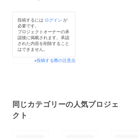
用意、
廃材は
持ち帰
りくだ
投稿するには
ログイン
が
さい。
必要です。
駐車
場での
プロジェクトオーナーの承
事故、
認後に掲載されます。承認
盗難は
された内容を削除すること
一切責
はできません。
任を負
いませ
※投稿する際の注意点
ん。
近隣へ
の配慮
を行い
常識的
な行動
をお願
いしま
すが、
同じカテゴリーの人気プロジェ
できな
い方は
クト
排除い
たしま
す。
材料や
作品を