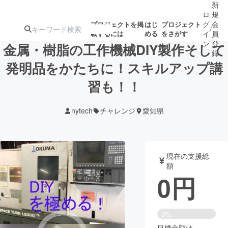
新
ロ
規
グ
会
プロジェクトを掲
はじ
プロジェクト
/
載するには
める
をさがす
イ
員
ン
登
金属・樹脂の工作機械DIY製作そして
録
発明品をかたちに！スキルアップ講
習も！！
人気のプロ
注目のリ
注目の新着プロ
募集終了が近いプ
もうすぐ公開
ジェクト
ターン
ジェクト
ロジェクト
されます
nytech
チャレンジ
愛知県
アート・写真
音楽
現在の支援総
テクノロジー・ガジェット
ゲーム・サ
額
0
円
映像・映画
書籍・雑誌
0%
ビジネス・起業
チャレンジ
目標金額は