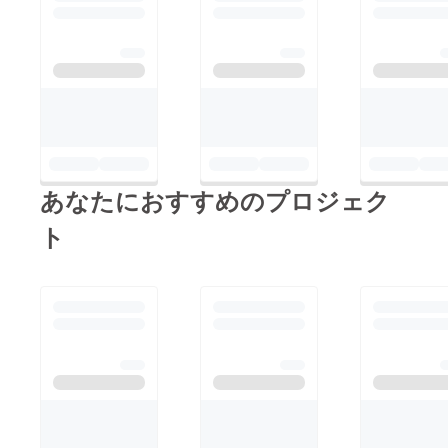
ファク
トリー
へ宅配
元払い
直送す
ること
も可能
です。
（３週
間まで
保管）
機械
あなたにおすすめのプロジェク
設備、
工具、
材料を
ト
寄贈い
ただい
た場合
有効活
用させ
ていた
だきま
すが、
破損
した場
合、廃
棄する
ことが