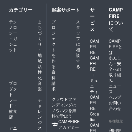
カテゴリー
起案サポート
サ
CAMP
ー
FIRE
テク
ま
プ
ス
ビ
につい
ノロ
ち
ロ
タ
ス
て
ジー
づ
ジ
ッ
・ガ
く
ェ
フ
CAM
CAMP
ジェ
り
ク
に
PFI
FIREと
ット
・
ト
相
RE
は
地
を
談
CAM
あんし
域
作
す
PFI
ん・安
活
る
る
RE
全への
性
資
コ
取り組
化
料
ミュ
み
プロ
音
請
ニ
ニュー
ダク
楽
求
ティ
ス
ト
CAM
ヘルプ
クラウドファ
フー
チ
PFI
お問い
ンディングの
ド・
ャ
RE
合わせ
ノウハウを無
飲食
レ
Crea
料で学ぼう
店
ン
tion
各種規定
CAMPFIRE
ジ
CAM
アカデミー
アニ
ス
利用規
PFI