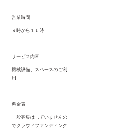
ファク
トリー
２Ｆ
映像編
営業時間
集、３
Ｄ、
カッ
９時から１６時
ティン
グ等ク
リエイ
ティブ
環境の
サービス内容
利用
映像素
材の編
機械設備、スペースのご利
集は著
作権法
用
上弊社
は一切
関与し
ませ
ん。
料金表
作業
後、環
境清掃
一般募集はしていませんの
のほか
ＰＣの
でクラウドファンディング
データ