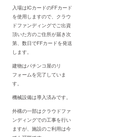
止、安
全カメ
入場はICカードのFFカード
ラにて
を使用しますので、クラウ
不信行
為は記
ドファンディングでご出資
録され
ていま
頂いた方のご住所が届き次
す。
加工前
第、数日でFFカードを発送
に機械
の送り
します。
速度を
落とす
など確
建物はパチンコ屋のリ
実な機
フォームを完了していま
械運転
をお願
す。
いしま
す。
マシニ
機械設備は導入済みです。
ングセ
ン
ター、
外構の一部はクラウドファ
NC旋盤
では金
ンディングでの工事を行い
属・樹
ますが、施設のご利用は今
脂の切
削加工