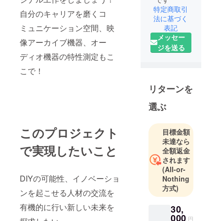
特定商取引
自分のキャリアを磨くコ
法に基づく
ミュニケーション空間、映
表記
メッセー
像アーカイブ機器、オー
ジを送る
ディオ機器の特性測定もこ
こで！
リターンを
選ぶ
このプロジェクト
目標金額
未達なら
で実現したいこと
全額返金
されます
(All-or-
DIYの可能性、イノベーショ
Nothing
方式)
ンを起こせる人材の交流を
有機的に行い新しい未来を
30,
000
円