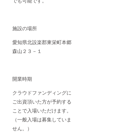
でも可能です。
に対応
レー
ザー加
工機
は、ア
クリル
施設の場所
等の切
り出
し、彫
愛知県北設楽郡東栄町本郷
刻加工
森山２３－１
に対応
UVプ
リン
タ 金
属・樹
脂への
開業時期
フルカ
ラー印
刷 板
クラウドファンディングに
金切
断、曲
ご出資頂いた方が予約する
げは
4.5mm
ことで入場いただけます。
までの
（一般入場は募集していま
鉄板を
加工で
せん。）
きま
す。