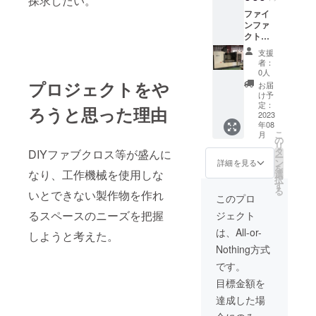
探求したい。
ファイ
ンファ
クト
リーへ
支援
の入場
者：
５回
0人
（日）
プロジェクトをや
お届
半年間
け予
有効
定：
ろうと思った理由
（同行
2023
年08
者は入
こ
月
場回数
の
リ
減算に
タ
DIYファブクロス等が盛んに
ー
て対
ン
詳細を見る
を
応） 入
なり、工作機械を使用しな
選
択
場管理
す
る
いとできない製作物を作れ
カー
このプロ
ド：FF
るスペースのニーズを把握
ジェクト
カード
を発送
は、All-or-
しようと考えた。
しま
Nothing方式
す。 ※
現金の
です。
返礼は
目標金額を
ありま
せん。
達成した場
機械及