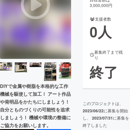
3,000,000円
まちづくり・地域活性化
支援者数
0
人
CAMPFIRE for Social Good
CAMPFIRE Creation
CAMPFIREふるさと納税
machi-ya
コミュニティ
募集終了まで残
り
終了
DIYで金属や樹脂を本格的な工作
機械を駆使して加工！ アート作品
や発明品をかたちにしましょう！
このプロジェクトは、
自分とものづくりの可能性を追求
2023/06/22
に募集を開始
しましょう！ 機械や環境の整備に
し、
2023/07/31
に募集を
ご協力をお願いします。
終了しました