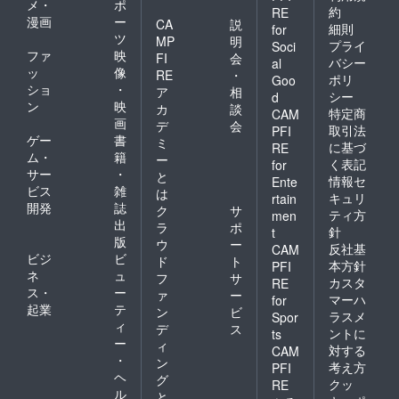
メ・
ポ
約
RE
漫画
ー
CA
説
細則
for
ツ
MP
明
プライ
Soci
ファ
映
FI
会
バシー
al
ッ
像
RE
・
ポリ
Goo
ショ
・
ア
相
シー
d
ン
映
カ
談
特定商
CAM
画
デ
会
取引法
PFI
ゲー
書
ミ
に基づ
RE
ム・
籍
ー
く表記
for
サー
・
と
情報セ
Ente
ビス
雑
は
キュリ
rtain
開発
誌
ク
サ
ティ方
men
出
ラ
ポ
針
t
版
ウ
ー
反社基
CAM
ビジ
ビ
ド
ト
本方針
PFI
ネ
ュ
フ
サ
カスタ
RE
ス・
ー
ァ
ー
マーハ
for
起業
テ
ン
ビ
ラスメ
Spor
ィ
デ
ス
ントに
ts
ー
ィ
対する
CAM
・
ン
考え方
PFI
ヘ
グ
クッ
RE
ル
と