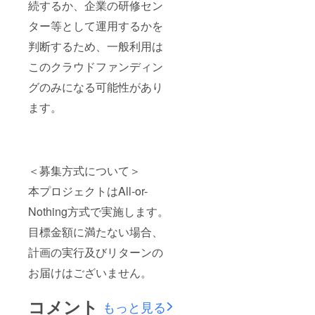
願いし
続するか、企業の研修セン
ます。
ター等として運用するかを
設備
は稼働
判断するため、一般利用は
調整
中、故
このクラウドファンディン
障で使
用でき
グのみになる可能性があり
ないこ
とがご
ます。
ざいま
す。
公序良
俗・違
法にか
＜募集方式について＞
かわる
工作
本プロジェクトはAll-or-
物・製
造物は
Nothing方式で実施します。
お断り
しま
目標金額に満たない場合、
す。
材料・
計画の実行及びリターンの
ファク
お届けはございません。
トリー
にない
工具等
コメント
もっと見る
は各自