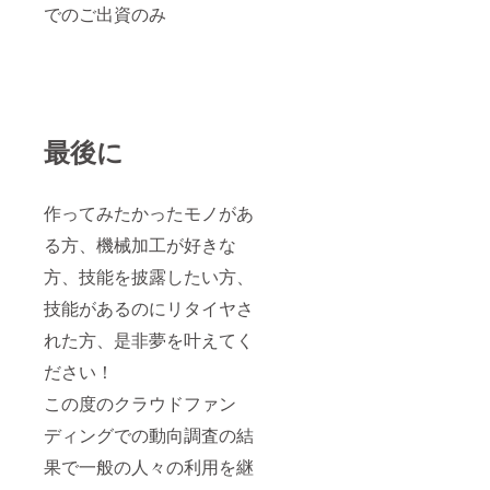
は削除
でのご出資のみ
願いま
す。
セミ
ナー
ルーム
では講
習会を
最後に
行えま
す。 ※
入場条
件 機
作ってみたかったモノがあ
械のメ
ンテナ
る方、機械加工が好きな
ンス、
高価な
方、技能を披露したい方、
設備の
ため譲
技能があるのにリタイヤさ
り合い
にご協
れた方、是非夢を叶えてく
力くだ
ださい！
さい。
清掃
この度のクラウドファン
をして
頂き環
ディングでの動向調査の結
境美化
にご協
果で一般の人々の利用を継
力をお