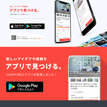
り得た
場合は
口外禁
止とし
てくだ
さい。
基本撮
影配信
は自由
です