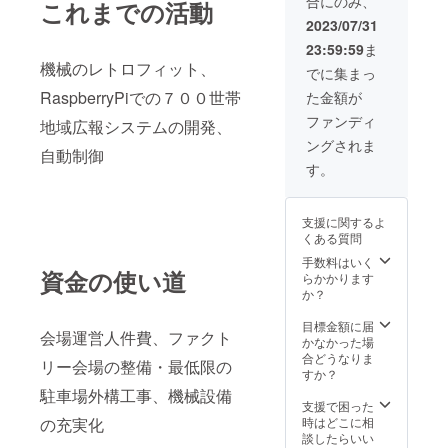
合にのみ、
び設備
これまでの活動
の利
2023/07/31
用、セ
23:59:59
ま
ミナー
機械のレトロフィット、
ルーム
でに集まっ
の利用
RaspberryPiでの７００世帯
た金額が
弊社プ
ロジェ
ファンディ
地域広報システムの開発、
クト
ングされま
チーム
自動制御
への今
す。
後の運
用につ
いてご
支援に関するよ
提言
くある質問
ファク
トリー
手数料はいく
資金の使い道
１Ｆ
らかかります
１８歳
か？
以上
事業用
目標金額に届
会場運営人件費、ファクト
工作機
かなかった場
械を使
合どうなりま
リー会場の整備・最低限の
用する
すか？
ため指
駐車場外構工事、機械設備
示に従
支援で困った
わず勝
の充実化
時はどこに相
手な使
談したらいい