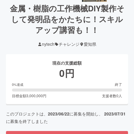
金属・樹脂の工作機械DIY製作そ
して発明品をかたちに！スキル
アップ講習も！！
nytech
チャレンジ
愛知県
現在の支援総額
0
円
終了
0
%達成
目標金額
3,000,000
円
支援者数
0
人
このプロジェクトは、
2023/06/22
に募集を開始し、
2023/07/31
に募集を終了しました