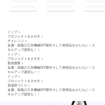
ありま
す。
弊社で
全ての
機械操
作、加
工がで
きるわ
けでは
トップ
>
ありま
プロジェクトをさがす
>
せん。
チャレンジ
>
ソフ
金属・樹脂の工作機械DIY製作そして発明品をかたちに！ス
トウェ
キルアップ講習も！！
ア（退
所時に
トップ
>
削
プロジェクトをさがす
>
除）、
新規開業
>
資料の
金属・樹脂の工作機械DIY製作そして発明品をかたちに！ス
コ
キルアップ講習も！！
ピー、
著作物
トップ
>
の持ち
プロジェクトをさがす
>
帰り利
居場所づくり
>
用はで
金属・樹脂の工作機械DIY製作そして発明品をかたちに！ス
きませ
キルアップ講習も！！
ん。
機密事
項を知