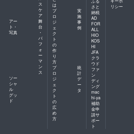
キーポ
ふる
ス
は
リシー
さと
ケ
プ
実
納税
ア
ロ
施
AD
アー
舞
ジ
事
FOR
ト・
台
ェ
例
ALL
写真
・
ク
HIO
パ
ト
KOS
フ
の
HI
ォ
作
JFA
ー
り
クラ
マ
方
ウド
ン
プ
統
ファ
ス
ロ
計
ン
ソー
ジ
デ
ディ
シャ
ェ
ー
ング
ル
ク
タ
mac
グッ
ト
hi-ya
ド
の
補助
広
金申
め
請サ
方
ポー
ト