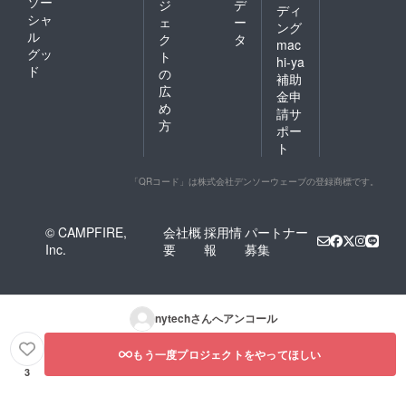
ソー
願いし
ジ
デ
ディ
ます。
シャ
ェ
ー
ング
設備
ル
ク
タ
mac
は稼働
グッ
ト
調整
hi-ya
ド
の
中、故
補助
障で使
広
金申
用でき
め
請サ
ないこ
方
ポー
とがご
ト
ざいま
す。
公序良
「QRコード」は株式会社デンソーウェーブの登録商標です。
俗・違
法にか
かわる
© CAMPFIRE,
会社概
採用情
パートナー
工作
Inc.
要
報
募集
物・製
造物は
お断り
しま
す。
nytech
さんへアンコール
材料・
ファク
トリー
もう一度プロジェクトをやってほしい
にない
3
工具等
は各自