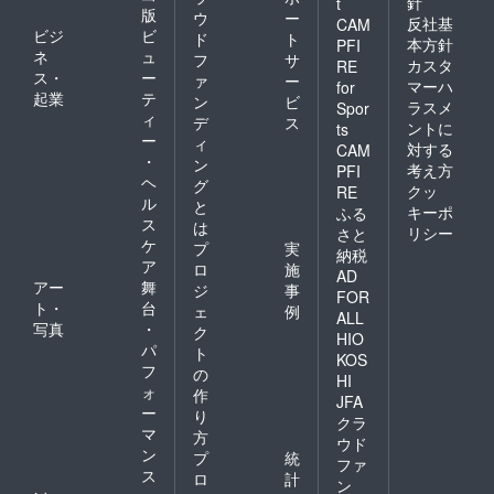
針
t
は削除
版
ウ
ー
願いま
反社基
CAM
ビジ
ビ
ド
ト
す。
本方針
PFI
ネ
ュ
セミ
フ
サ
カスタ
RE
ナー
ス・
ー
ァ
ー
マーハ
for
ルーム
起業
テ
ン
ビ
ラスメ
Spor
では講
ィ
デ
ス
習会を
ントに
ts
ー
ィ
行えま
対する
CAM
・
す。 ※
ン
考え方
PFI
入場条
ヘ
グ
クッ
RE
件 機
ル
と
キーポ
ふる
械のメ
ス
は
リシー
ンテナ
さと
ケ
プ
実
ンス、
納税
ア
高価な
ロ
施
AD
設備の
アー
舞
ジ
事
FOR
ため譲
ト・
台
ェ
例
ALL
り合い
写真
・
ク
HIO
にご協
パ
ト
力くだ
KOS
フ
の
さい。
HI
ォ
清掃
作
JFA
をして
ー
り
クラ
頂き環
マ
方
ウド
境美化
ン
プ
統
にご協
ファ
ス
ロ
計
力をお
ン