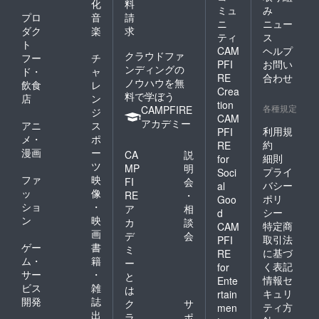
ファク
化
料
ミュ
み
トリー
プロ
音
請
ニ
ニュー
２Ｆ
ダク
楽
求
映像編
ティ
ス
ト
集、３
CAM
ヘルプ
クラウドファ
フー
チ
Ｄ、
PFI
お問い
ンディングの
カッ
ド・
ャ
RE
合わせ
ティン
ノウハウを無
飲食
レ
Crea
グ等ク
料で学ぼう
店
ン
tion
リエイ
各種規定
CAMPFIRE
ジ
ティブ
CAM
アカデミー
アニ
ス
環境の
利用規
PFI
メ・
ポ
利用
約
RE
映像素
漫画
ー
CA
説
細則
for
材の編
ツ
MP
明
プライ
Soci
集は著
ファ
映
FI
会
作権法
バシー
al
ッ
像
RE
・
上弊社
ポリ
Goo
ショ
・
は一切
ア
相
シー
d
関与し
ン
映
カ
談
特定商
CAM
ませ
画
デ
会
取引法
PFI
ん。
ゲー
書
ミ
に基づ
作業
RE
ム・
籍
ー
後、環
く表記
for
サー
・
境清掃
と
情報セ
Ente
のほか
ビス
雑
は
キュリ
rtain
ＰＣの
開発
誌
ク
サ
ティ方
men
データ
出
ラ
ポ