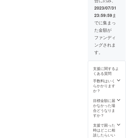
合にのみ、
び設備
の利
2023/07/31
用、セ
23:59:59
ま
ミナー
ルーム
でに集まっ
の利用
た金額が
弊社プ
ロジェ
ファンディ
クト
ングされま
チーム
への今
す。
後の運
用につ
いてご
支援に関するよ
提言
くある質問
ファク
トリー
手数料はいく
１Ｆ
らかかります
１８歳
か？
以上
事業用
目標金額に届
工作機
かなかった場
械を使
合どうなりま
用する
すか？
ため指
示に従
支援で困った
わず勝
時はどこに相
手な使
談したらいい