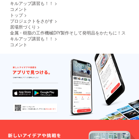
止、安
キルアップ講習も！！
>
全カメ
コメント
ラにて
トップ
>
不信行
プロジェクトをさがす
>
為は記
録され
居場所づくり
>
ていま
金属・樹脂の工作機械DIY製作そして発明品をかたちに！ス
す。
キルアップ講習も！！
>
加工前
コメント
に機械
の送り
速度を
落とす
など確
実な機
械運転
をお願
いしま
す。
マシニ
ングセ
ン
ター、
NC旋盤
では金
属・樹
脂の切
削加工