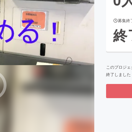
募集終
CAMPFIRE for Social Good
CAMPFIRE Creation
終
CAMPFIREふるさと納税
machi-ya
コミュニティ
このプロジェ
終了しました