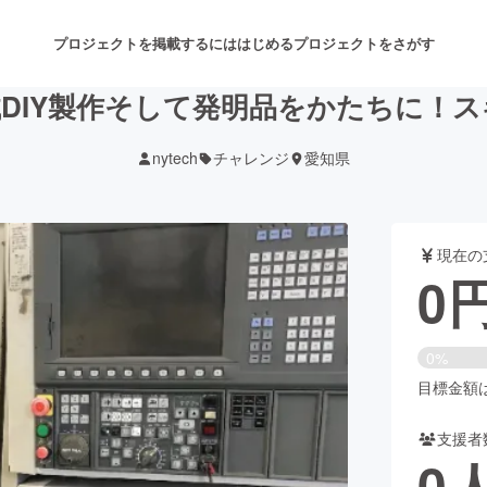
プロジェクトを掲載するには
はじめる
プロジェクトをさがす
DIY製作そして発明品をかたちに！
nytech
チャレンジ
愛知県
注目のリターン
注目の新着プロジェクト
募集終了が近いプロジェクト
も
現在の
音楽
舞台・パフォーマンス
0
ゲーム・サービス開発
フード・飲食店
0%
書籍・雑誌出版
アニメ・漫画
目標金額は3
支援者
チャレンジ
ビューティー・ヘルスケ
0