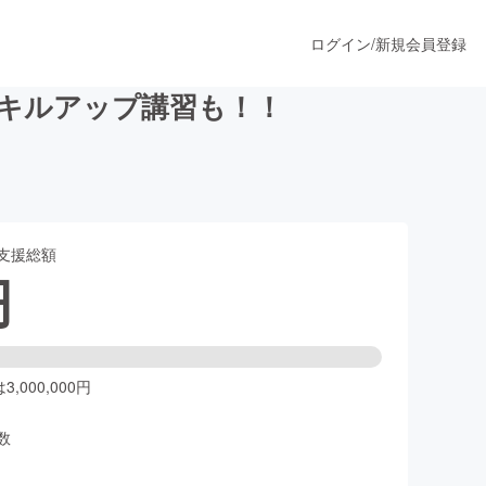
ログイン
/
新規会員登録
スキルアップ講習も！！
うすぐ公開されます
支援総額
プロダクト
円
ファッション
スポーツ
,000,000円
数
ア
ソーシャルグッド
人