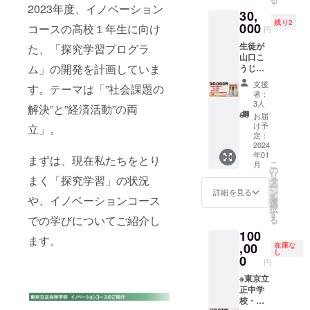
l×2本）
2023年度、イノベーション
30,
に入れ
残り2
たもの
000
コースの高校１年生に向け
円
と、支
生徒が
援への
た、「探究学習プログラ
山口こ
御礼
ム」の開発を計画していま
うじ店
メッ
と共同
セージ
支援
す。テーマは「”社会課題の
開発し
をお届
者：
た「り
けしま
3人
解決”と”経済活動”の両
んご甘
す。 ＜
お届
酒」
りんご
け予
立」。
を、東
甘酒＞
定：
京立正
2024
原材
年01
高等学
料：米
まずは、現在私たちをとり
こ
月
校の校
麹（福
の
リ
章入り
まく「探究学習」の状況
島県産
タ
ー
特製ボ
米）、
ン
詳細を見る
を
や、イノベーションコース
トル
りんご
選
択
（300m
（福島
す
での学びについてご紹介し
る
l×2本）
県産）
100
に入れ
アレル
ます。
たもの
,00
ギー表
在庫な
し
と、支
示 りん
0
円
援への
ご
御礼
※東京立
メッ
正中学
セージ
校・高