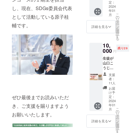
（140m
アレル
定：
l）３本
2024
ギー表
し、現在、SDGs委員会代表
年01
と、支
示 りん
こ
月
として活動している原子桂
援への
ご
の
リ
御礼
タ
ー
輔です。
メッ
ン
詳細を見る
を
セージ
選
択
をお届
す
る
けしま
10,
す。 ＜
残り29
りんご
000
円
甘酒＞
生徒が
原材
山口こ
料：米
うじ店
麹（福
と共同
島県産
支援
開発し
米）、
者：
た「り
りんご
11人
んご甘
（福島
お届
酒」
県産）
け予
を、東
ぜひ最後までお読みいただ
アレル
定：
京立正
2024
ギー表
年01
き、ご支援を賜りますよう
高等学
示 りん
こ
月
校の校
ご
の
リ
お願いいたします。
章入り
タ
ー
特製ボ
ン
詳細を見る
を
トル
選
択
（300m
す
る