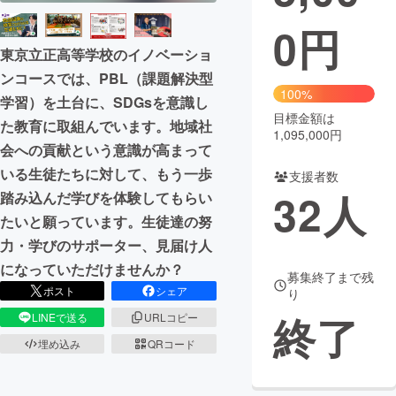
0
円
まちづくり・地域活性化
東京立正高等学校のイノベーショ
ンコースでは、PBL（課題解決型
CAMPFIRE for Social Good
CAMPFIRE Creation
100%
学習）を土台に、SDGsを意識し
CAMPFIREふるさと納税
machi-ya
コミュニティ
目標金額は
た教育に取組んでいます。地域社
1,095,000円
会への貢献という意識が高まって
いる生徒たちに対して、もう一歩
支援者数
32
人
踏み込んだ学びを体験してもらい
たいと願っています。生徒達の努
力・学びのサポーター、見届け人
になっていただけませんか？
募集終了まで残
ポスト
シェア
り
終了
LINEで送る
URLコピー
埋め込み
QRコード