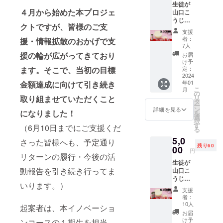
生徒が
わせくださ
４月から始めた本プロジェ
山口こ
い。
うじ店
クトですが、皆様のご支
と共同
支援
開発し
者：
援・情報拡散のおかげで支
た「り
7人
んご甘
援の輪が広がってきており
お届
酒」
け予
（140m
ます。そこで、当初の
目標
定：
l）１本
2024
年01
金額達成に向けて引き続き
と、支
こ
月
援への
の
リ
取り組ませていただくこと
御礼
タ
ー
メッ
ン
詳細を見る
になりました！
を
セージ
選
択
をお届
す
（6月10日までにご支援くだ
る
けしま
5,0
す。 ＜
さった皆様へも、予定通り
残り60
りんご
00
円
リターンの履行・今後の活
甘酒＞
生徒が
原材
動報告を引き続き行ってま
山口こ
料：米
うじ店
麹（福
いります。）
と共同
島県産
支援
開発し
米）、
者：
た「り
りんご
10人
起案者は、本イノベーショ
んご甘
（福島
お届
酒」
県産）
け予
ンコースの１期生を担当