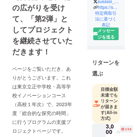
susassi_1014
の広がりを受け
特集サイト
https://sustaina.work/
「ひのめみ
特定商取引
て、「第2弾」と
法に基づく
る」にてプ
表記
ロジェクト
してプロジェクト
メッセー
公開する
ジを送る
を継続させていた
オーナーの
皆様を支援
だきます！
しておりま
す。
リターンを
プロジェク
ページをご覧いただき、あ
選ぶ
トの企画立
りがとうございます。これ
案から、
は東京立正中学校・高等学
ページ作
目標金額
成、支援の
校イノベーションコース
未達でも
呼びかけま
リターン
（高校１年次）で、2023年
が届きま
でトータル
す
(All-in
度「総合的な探究の時間」
サポートい
方式)
たしますの
に行うプログラムの支援プ
3,0
で、お気軽
残り58
ロジェクトページです。
00
円
にお問い合