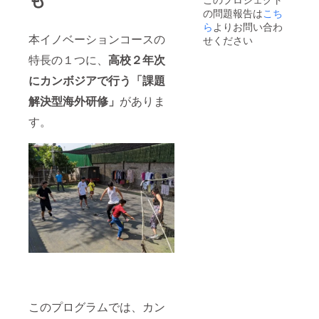
または
の問題報告は
こち
社名・
団体名
ら
よりお問い合わ
をご入
本イノベーションコースの
せください
力くだ
特長の１つに、
高校２年次
さい。
にカンボジアで行う「課題
解決型海外研修」
がありま
す。
このプログラムでは、カン