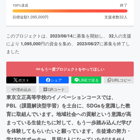
終了
100
%達成
目標金額
1,095,000
円
支援者数
32
人
このプロジェクトは、
2023/06/14
に募集を開始し、
32
人の支援
により
1,095,000
円の資金を集め、
2023/08/27
に募集を終了し
ました
もう一度プロジェクトをやってほしい
ポスト
シェア
LINEで送る
URLコピー
埋め込み
QRコード
東京立正高等学校のイノベーションコースでは、
PBL（課題解決型学習）を土台に、SDGsを意識した教
育に取組んでいます。地域社会への貢献という意識が高
まっている生徒たちに対して、もう一歩踏み込んだ学び
を体験してもらいたいと願っています。生徒達の努力・
学びのサポーター、見届け人になっていただけません