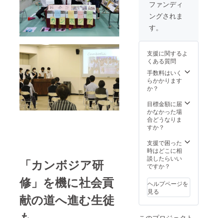
箱内に
ファンディ
同梱し
ングされま
てお届
けしま
す。
す。 ＜
りんご
甘酒＞
支援に関するよ
原材
くある質問
料：米
麹（福
手数料はいく
島県産
らかかります
米）、
か？
りんご
（福島
目標金額に届
県産）
かなかった場
アレル
合どうなりま
ギー表
すか？
示 りん
ご
支援で困った
※「備考
時はどこに相
欄」
談したらいい
「カンボジア研
に、必
ですか？
ずパッ
修」を機に社会貢
ケージ
ヘルプページを
に掲載
見る
献の道へ進む生徒
する支
援者個
人名、
も
このプロジェクト