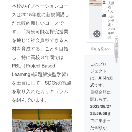
をお届
等学校
支援
本校のイノベーションコー
けしま
同窓会
者：
す。 ま
様専用
1人
スは2015年度に新規開講し
た、本
リター
お届
リター
ン
け予
た比較的新しいコースで
ン品ま
●「りん
定：
たは
ご甘
2024
す。「持続可能な探究授業
年01
100,000
酒」
こ
月
円のリ
140ml×
の
を通じて社会貢献できる人
リ
ターン
３本 ●
タ
ー
品をご
御礼の
材を育成する」ことを目指
ン
詳細を見る
を
購入い
お手紙
選
択
し、特に高校３年間では
ただい
20セッ
す
る
た全支
ト
このプロ
PBL（Project Based
援者の
ジェクト
お名前
Learning=課題解決型学習）
または
は、
All-In方
社名等
を土台にして、SDGsの観点
式
です。
（テキ
スト）
を取り入れたカリキュラム
目標金額に
を掲載
関わらず、
を組んでいます。
し、
「りん
2023/08/27
ご甘
23:59:59
ま
酒」校
章入り
でに集まっ
特製ボ
た金額が
トルの