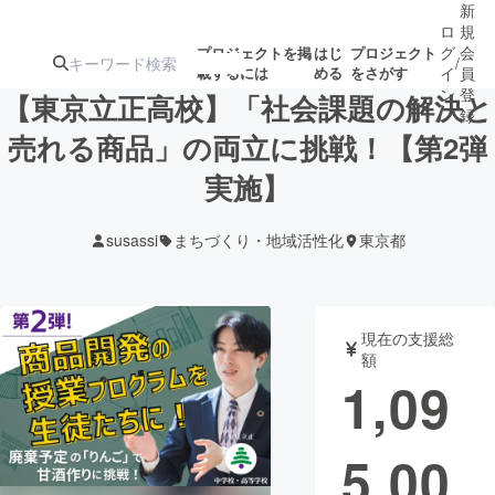
新
ロ
規
グ
会
プロジェクトを掲
はじ
プロジェクト
/
載するには
める
をさがす
イ
員
ン
登
【東京立正高校】「社会課題の解決と
録
売れる商品」の両立に挑戦！【第2弾
実施】
人気のプロ
注目のリ
注目の新着プロ
募集終了が近いプ
もうすぐ公開
ジェクト
ターン
ジェクト
ロジェクト
されます
susassi
まちづくり・地域活性化
東京都
アート・写真
音楽
現在の支援総
テクノロジー・ガジェット
ゲーム・サ
額
1,09
映像・映画
書籍・雑誌
5,00
ビジネス・起業
チャレンジ