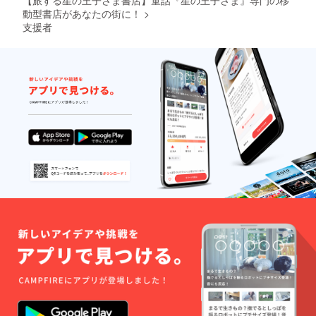
書のセ
告、移
（メー
動型書店があなたの街に！
>
ンスを
動型書
ルが不
支援者
楽しみ
店の出
要な場
にして
店情
合は、
おりま
報、
備考欄
す。
『星の
にてお
小惑星
王子さ
知らせ
３３０
ま』や
くださ
（地理
サン=テ
い）。
学者の
グジュ
星）：
ペリに
地理に
関する
関する
情報な
本 ま
どを随
た、ク
時メー
ラウド
ルさせ
ファン
ていた
ディン
だきま
グの進
す
捗報
（メー
告、移
ルが不
動型書
要な場
店の出
合は、
店情
備考欄
報、
にてお
『星の
知らせ
王子さ
くださ
ま』や
い）。