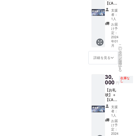
（例）
他人が
【L’Am
す（１
１年で
ご用意
あくま
見たら
usette(
箱分：
す。た
くださ
で店主
支援
ただの
ラ・
20冊程
だし、
い（各
者：
による
ありふ
ミュ
度。随
各本棚
1人
小惑星
選書で
れた
ゼッ
時補充
は、
＝各本
お届
す。小
星。だ
ト)：お
可能。
『星の
け予
棚につ
惑星の
けど、
楽しみ
販売手
定：
王子さ
き１名
住人か
あなた
本】＋
2024
数料は
ま』に
様限定
らイ
年01
にだけ
【移動
無
出てく
のリ
メージ
こ
月
は分か
型書店
料）。
の
る小惑
ターン
される
リ
る特別
での販
販売期
タ
星を
で
支援者
ー
な
売権
間は移
ン
テーマ
詳細を見る
す）。
様の選
を
「星」
（１箱
動型書
選
にしま
一緒に
書のセ
択
を移動
分）】
店完成
す
すの
移動型
ンスを
る
型書店
移動型
後（代
で、で
書店の
楽しみ
30,
に載せ
書店で
行販売
きるだ
本棚を
にして
在庫な
て走り
あなた
000
の本の
し
けその
作りま
円
おりま
ます！
の本を
納品
テーマ
しょ
す。
【お礼
／ ま
代行販
後）お
に合っ
う！
小惑星
状】＋
た、お
売しま
およそ
た本を
（例）
３２５
【L’Am
礼の
す（１
１年で
ご用意
あくま
（王さ
usette(
メール
箱分：
す。た
くださ
で店主
支援
まの
ラ・
をさせ
20冊程
だし、
い（各
者：
による
星）：
ミュ
ていた
度。随
各本棚
1人
小惑星
選書で
政治に
ゼッ
だきま
時補充
は、
＝各本
お届
す。小
関する
ト)：お
す。ま
可能。
『星の
け予
棚につ
惑星の
本 ま
楽しみ
た、ク
販売手
定：
王子さ
き１名
住人か
た、ク
本】＋
2024
ラウド
数料は
ま』に
様限定
らイ