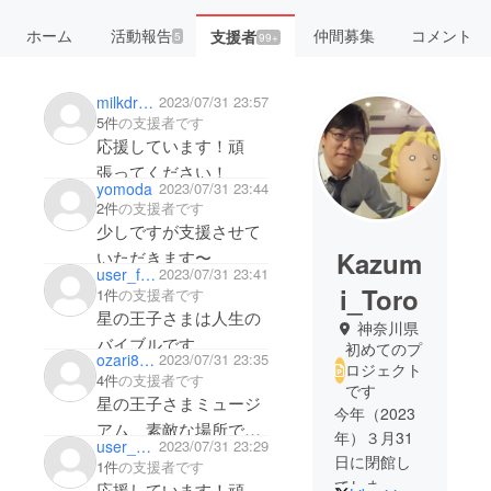
ホーム
活動報告
仲間募集
コメント
支援者
5
99+
milkdranker
2023/07/31 23:57
5件
の支援者です
応援しています！頑
張ってください！
yomoda
2023/07/31 23:44
2件
の支援者です
少しですが支援させて
Kazum
いただきます〜
user_f01ee2cd01b4
2023/07/31 23:41
i_Toro
1件
の支援者です
星の王子さまは人生の
神奈川県
バイブルです。
初めてのプ
ozari8703
2023/07/31 23:35
ミュージアムには一度
ロジェクト
4件
の支援者です
です
伺った事があり、とて
星の王子さまミュージ
今年（2023
も素敵な場所だった記
アム、素敵な場所でし
年）３月31
user_e9f945dac354
2023/07/31 23:29
憶があります。再訪し
た。応援しておりま
日に閉館し
1件
の支援者です
たかった気持ちの代わ
す！
てしまった
応援しています！頑