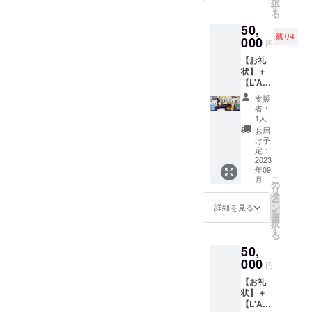
択
あなた
（5000
す
な１冊
なって
る
ばと思って
にぴっ
円）＝
になる
いるこ
50,
たりの
星１個
いますの
でしょ
とは否
残り4
『星の
000
です。
う。 ま
円
めませ
で、ぜひご
王子さ
※44個限
た、ク
ん。こ
【お礼
協力いただ
ま』の
定のリ
ラウド
ちらの
状】＋
選書を
ターン
ファン
けますと幸
「渡り
【L'Am
行な
です
ディン
鳥コー
いです。
usette(
い、そ
（「王
グの進
支援
ス」で
ラ・
の本を
子さ
捗報
者：
いただ
ミュ
お送り
ま」が
1人
告、移
きまし
ゼッ
いたし
ある一
動型書
お届
たご支
ト)：お
ます
日に見
け予
店の出
援は、
楽しみ
（店主
定：
た夕陽
店情
主に移
本】＋
2023
による
の回数
報、
動型書
年09
【「Lib
解説付
と同じ
『星の
店出店
こ
月
rairie
き）。
の
個数で
王子さ
の際の
リ
B612」
選書作
タ
す）
ま』や
交通費
ー
２号店
業は、
ン
※「星」
詳細を見る
サン=テ
（ガゾ
を
出店
メール
選
以外を
グジュ
リン
択
権】 各
やオン
す
掲載す
ペリに
代・高
る
地で開
ライン
ること
関する
速代な
50,
催され
など希
はでき
情報な
ど）に
ている
000
望に合
ません
どを随
円
使用さ
「一箱
わせた
（ロ
時メー
せてい
【お礼
古本
方法
ゴ・お
ルさせ
ただき
状】＋
市」な
で、基
名前・
ていた
ます。
【L'Am
どに
本的に
サイ
だきま
［アン