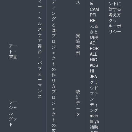
ィ
デ
ス
ントに
ts
ー
ィ
対する
CAM
・
ン
考え方
PFI
ヘ
グ
クッ
RE
ル
と
キーポ
ふる
ス
は
リシー
さと
ケ
プ
実
納税
ア
ロ
施
AD
アー
舞
ジ
事
FOR
ト・
台
ェ
例
ALL
写真
・
ク
HIO
パ
ト
KOS
フ
の
HI
ォ
作
JFA
ー
り
クラ
マ
方
ウド
ン
プ
統
ファ
ス
ロ
計
ン
ソー
ジ
デ
ディ
シャ
ェ
ー
ング
ル
ク
タ
mac
グッ
ト
hi-ya
ド
の
補助
広