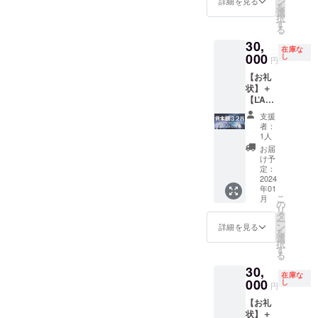
ン
テーマ
詳細を見る
時メー
だきま
を
「王子
（１箱
情報な
動型書
選
にしま
ルさせ
す
択
さま」
分）】
どを随
店完成
す
すの
ていた
（メー
る
は夕陽
移動型
時メー
後（代
で、で
だきま
ルが不
を見る
30,
書店で
ルさせ
行販売
きるだ
す
要な場
在庫な
たびに
あなた
000
ていた
の本の
し
けその
（メー
合は、
円
いった
の本を
だきま
納品
テーマ
ルが不
備考欄
い何を
【お礼
代行販
す
後）お
に合っ
要な場
にてお
思って
状】＋
売しま
（メー
およそ
た本を
合は、
知らせ
いたの
【L’Am
す（１
ルが不
１年で
ご用意
備考欄
くださ
でしょ
usette(
箱分：
要な場
す。た
くださ
にてお
い）。
支援
うか。
ラ・
20冊程
合は、
だし、
い（各
者：
知らせ
「星」
ミュ
度。随
備考欄
各本棚
1人
小惑星
くださ
ひとつ
ゼッ
時補充
にてお
は、
＝各本
お届
い）。
ひとつ
ト)：お
可能。
知らせ
『星の
け予
棚につ
に込め
楽しみ
販売手
定：
くださ
王子さ
き１名
られた
本】＋
2024
数料は
い）。
ま』に
様限定
支援者
年01
【移動
無
出てく
のリ
こ
月
の方々
型書店
料）。
の
る小惑
ターン
リ
の思い
での販
販売期
タ
星を
で
ー
ととも
売権
間は移
ン
テーマ
詳細を見る
す）。
を
に、移
（１箱
動型書
選
にしま
一緒に
択
動型書
分）】
店完成
す
すの
移動型
る
店を走
移動型
後（代
で、で
書店の
らせて
30,
書店で
行販売
きるだ
本棚を
在庫な
いきた
あなた
000
の本の
し
けその
作りま
円
いと思
の本を
納品
テーマ
しょ
いま
【お礼
代行販
後）お
に合っ
う！
す。 ＼
状】＋
売しま
およそ
た本を