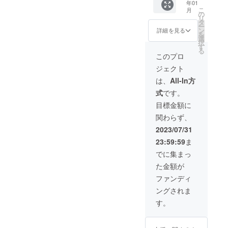
ラウド
年01
【移動
ファン
無
出てく
のリ
メージ
ファン
こ
月
型書店
ディン
料）。
の
る小惑
ターン
される
ディン
リ
での販
グの進
販売期
タ
星を
で
支援者
グの進
ー
売権
捗報
間は移
ン
テーマ
詳細を見る
す）。
様の選
捗報
を
（１箱
告、移
動型書
選
にしま
一緒に
書のセ
告、移
択
分）】
動型書
店完成
す
すの
移動型
ンスを
動型書
る
移動型
店の出
後（代
で、で
このプロ
書店の
楽しみ
店の出
書店で
店情
行販売
きるだ
本棚を
にして
店情
ジェクト
あなた
報、
の本の
けその
作りま
おりま
報、
の本を
『星の
納品
テーマ
は、
All-In方
しょ
す。
『星の
代行販
王子さ
後）お
に合っ
う！
小惑星
王子さ
式
です。
売しま
ま』や
およそ
た本を
（例）
３２６
ま』や
す（１
サン=テ
１年で
ご用意
目標金額に
あくま
（うぬ
サン=テ
箱分：
グジュ
す。た
くださ
で店主
ぼれ屋
グジュ
関わらず、
20冊程
ペリに
だし、
い（各
による
の
ペリに
度。随
関する
各本棚
小惑星
2023/07/31
選書で
星）：
関する
時補充
情報な
は、
＝各本
す。小
ファッ
情報な
23:59:59
ま
可能。
どを随
『星の
棚につ
惑星の
ション
どを随
販売手
時メー
王子さ
き１名
でに集まっ
住人か
に関す
時メー
数料は
ルさせ
ま』に
様限定
らイ
る本・
ルさせ
た金額が
無
ていた
出てく
のリ
メージ
自己啓
ていた
料）。
だきま
る小惑
ターン
ファンディ
される
発本 ま
だきま
販売期
す
星を
で
支援者
た、ク
す
ングされま
間は移
（メー
テーマ
す）。
様の選
ラウド
（メー
動型書
ルが不
にしま
一緒に
す。
書のセ
ファン
ルが不
店完成
要な場
すの
移動型
ンスを
ディン
要な場
後（代
合は、
で、で
書店の
楽しみ
グの進
合は、
行販売
備考欄
きるだ
本棚を
にして
捗報