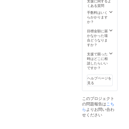
備考欄
支援に関するよ
の本の
にてお
けその
作りま
おりま
告、移
にてお
くある質問
納品
知らせ
テーマ
しょ
す。
動型書
知らせ
後）お
くださ
に合っ
手数料はいく
う！
小惑星
店の出
くださ
およそ
い）。
た本を
らかかります
（例）
３２７
店情
い）。
１年で
ご用意
か？
あくま
（呑み
報、
す。た
くださ
で店主
助の
『星の
だし、
い（各
目標金額に届
による
星）：
王子さ
各本棚
小惑星
かなかった場
選書で
お酒や
ま』や
は、
＝各本
合どうなりま
す。小
飲み物
サン=テ
『星の
棚につ
すか？
惑星の
に関す
グジュ
王子さ
き１名
住人か
る本 ま
ペリに
ま』に
様限定
支援で困った
らイ
た、ク
関する
出てく
のリ
時はどこに相
メージ
ラウド
情報な
る小惑
ターン
談したらいい
される
ファン
どを随
星を
で
ですか？
支援者
ディン
時メー
テーマ
す）。
様の選
グの進
ルさせ
にしま
一緒に
書のセ
捗報
ヘルプページを
ていた
すの
移動型
ンスを
告、移
見る
だきま
で、で
書店の
楽しみ
動型書
す
きるだ
本棚を
にして
店の出
（メー
けその
作りま
おりま
店情
ルが不
このプロジェクト
テーマ
しょ
す。
報、
要な場
の問題報告は
こち
に合っ
う！
小惑星
『星の
合は、
た本を
ら
よりお問い合わ
（例）
３２８
王子さ
備考欄
ご用意
あくま
（実業
せください
ま』や
にてお
くださ
で店主
屋の
サン=テ
知らせ
い（各
による
星）：
グジュ
くださ
小惑星
選書で
お金や
ペリに
い）。