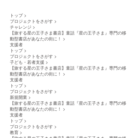
＝各本
す。小
経済に
関する
棚につ
惑星の
関する
情報な
き１名
住人か
本 ま
どを随
トップ
>
様限定
らイ
た、ク
時メー
プロジェクトをさがす
>
のリ
メージ
ラウド
ルさせ
チャレンジ
>
ターン
される
ファン
ていた
で
【旅する星の王子さま書店】童話『星の王子さま』専門の移
支援者
ディン
だきま
す）。
様の選
動型書店があなたの街に！
>
グの進
す
一緒に
書のセ
捗報
（メー
支援者
移動型
ンスを
告、移
ルが不
トップ
>
書店の
楽しみ
動型書
要な場
プロジェクトをさがす
>
本棚を
にして
店の出
合は、
子ども・若者支援
>
作りま
おりま
店情
備考欄
しょ
す。
【旅する星の王子さま書店】童話『星の王子さま』専門の移
報、
にてお
う！
小惑星
『星の
動型書店があなたの街に！
>
知らせ
（例）
３２９
王子さ
くださ
支援者
あくま
（点燈
ま』や
い）。
トップ
>
で店主
夫の
サン=テ
プロジェクトをさがす
>
による
星）：
グジュ
選書で
新規開業
>
仕事に
ペリに
す。小
関する
関する
【旅する星の王子さま書店】童話『星の王子さま』専門の移
惑星の
本 ま
情報な
動型書店があなたの街に！
>
住人か
た、ク
どを随
支援者
らイ
ラウド
時メー
トップ
>
メージ
ファン
ルさせ
される
プロジェクトをさがす
>
ディン
ていた
支援者
グの進
教育
>
だきま
様の選
捗報
す
【旅する星の王子さま書店】童話『星の王子さま』専門の移