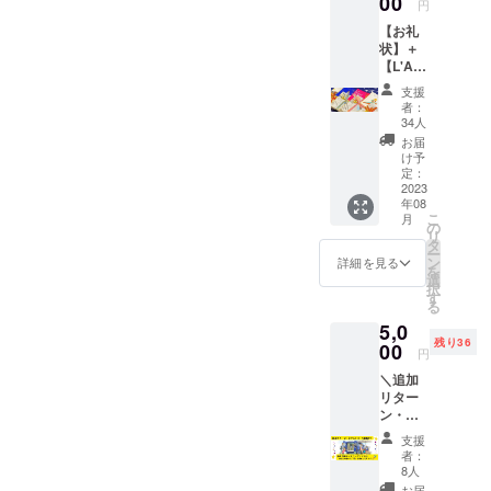
00
金額で
円
クラウ
まった今、
ご支援
ある500
【お礼
ドファ
１件
円のリ
今後は自分
状】＋
ンディ
（1000
ターン
たちから
【L'Am
ングの
円）＝
を設け
usette(
進捗報
１票で
『星の王子
させて
支援
ラ・
告、移
集計さ
いただ
者：
さま』の魅
ミュ
動型書
せてい
34人
きまし
ゼッ
力を伝えに
店の出
ただき
た。
お届
ト)：お
店情
ます。
け予
行きたいと
楽しみ
報、
定：
※アン
思います。
本】 開
2023
『星の
ケート
年08
けるま
王子さ
そのための
結果は
こ
月
で、ど
ま』や
の
訪問先
手段とし
リ
の出版
サン=テ
タ
を決め
ー
て、『星の
社／翻
グジュ
ン
る際に
詳細を見る
を
訳者の
ペリに
選
参考に
王子さま』
択
『星の
関する
す
させて
とその作者
る
王子さ
情報な
いただ
5,0
ま』の
サン=テグ
どを随
きます
残り36
本が
00
時メー
が、出
ジュペリ専
円
入って
ルさせ
店場所
門の移動型
＼追加
いるか
ていた
を確保
リター
分から
だきま
書店を作る
できな
ン・ネ
ない
す
い可能
プロジェク
クスト
「L’Am
（メー
性など
支援
ゴール
トを立ち上
usette(
ルが不
もある
者：
挑戦
ラ・
要な場
8人
ため、
げました。
中！／
ミュ
合は、
訪問を
お届