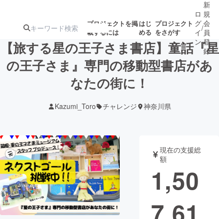
新
ロ
規
グ
会
プロジェクトを掲
はじ
プロジェクト
/
載するには
める
をさがす
イ
員
ン
登
【旅する星の王子さま書店】童話『星
録
の王子さま』専門の移動型書店があ
なたの街に！
人気のプロ
注目のリ
注目の新着プロ
募集終了が近いプ
もうすぐ公開
ジェクト
ターン
ジェクト
ロジェクト
されます
Kazumi_Toro
チャレンジ
神奈川県
アート・写真
音楽
現在の支援総
テクノロジー・ガジェット
ゲーム・サ
額
1,50
映像・映画
書籍・雑誌
7,61
ビジネス・起業
チャレンジ