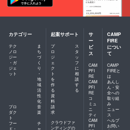
サン=テ
グジュ
ペリに
関する
情報な
どを随
時メー
カテゴリー
起案サポート
サ
CAMP
ルさせ
ていた
ー
FIRE
だきま
テク
ま
プ
ス
ビ
につい
す
ノロ
ち
ロ
タ
ス
て
（メー
ジー
づ
ジ
ッ
ルが不
・ガ
く
ェ
フ
要な場
CAM
CAMP
合は、
ジェ
り
ク
に
PFI
FIREと
備考欄
ット
・
ト
相
RE
は
にてお
地
を
談
知らせ
CAM
あんし
域
作
す
くださ
PFI
ん・安
活
る
る
い）。
RE
全への
性
資
コ
取り組
化
料
ミュ
み
プロ
音
請
ニ
ニュー
ダク
楽
求
ティ
ス
ト
CAM
ヘルプ
クラウドファ
フー
チ
PFI
お問い
ンディングの
ド・
ャ