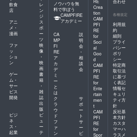
RE
合わせ
ノウハウを無
飲食
レ
Crea
料で学ぼう
店
ン
tion
各種規定
CAMPFIRE
ジ
CAM
アカデミー
アニ
ス
利用規
PFI
メ・
ポ
約
RE
漫画
ー
CA
説
細則
for
ツ
MP
明
プライ
Soci
ファ
映
FI
会
バシー
al
ッ
像
RE
・
ポリ
Goo
ショ
・
ア
相
シー
d
ン
映
カ
談
特定商
CAM
画
デ
会
取引法
PFI
ゲー
書
ミ
に基づ
RE
ム・
籍
ー
く表記
for
サー
・
と
情報セ
Ente
ビス
雑
は
キュリ
rtain
開発
誌
ク
サ
ティ方
men
出
ラ
ポ
針
t
版
ウ
ー
反社基
CAM
ビジ
ビ
ド
ト
本方針
PFI
ネ
ュ
フ
サ
カスタ
RE
ス・
ー
ァ
ー
マーハ
for
起業
テ
ン
ビ
ラスメ
Spor