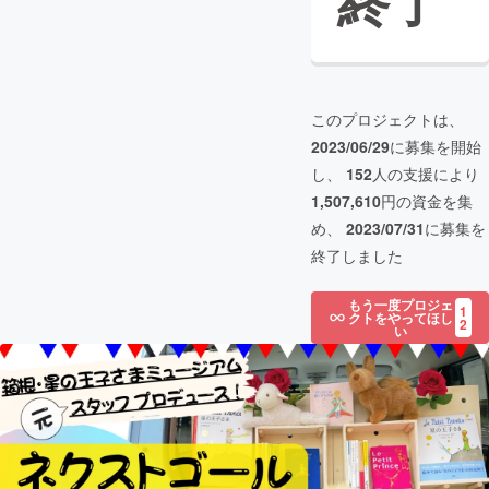
終了
このプロジェクトは、
2023/06/29
に募集を開始
し、
152
人の支援により
1,507,610
円の資金を集
め、
2023/07/31
に募集を
終了しました
もう一度プロジェ
1
クトをやってほし
2
い