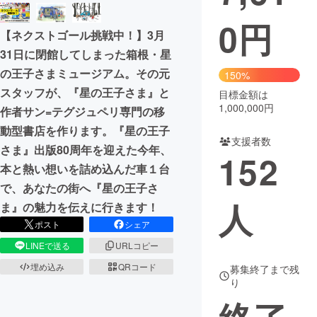
0
円
まちづくり・地域活性化
【ネクストゴール挑戦中！】3月
31日に閉館してしまった箱根・星
CAMPFIRE for Social Good
CAMPFIRE Creation
の王子さまミュージアム。その元
150%
CAMPFIREふるさと納税
machi-ya
コミュニティ
スタッフが、『星の王子さま』と
目標金額は
1,000,000円
作者サン=テグジュペリ専門の移
動型書店を作ります。『星の王子
支援者数
さま』出版80周年を迎えた今年、
152
本と熱い想いを詰め込んだ車１台
で、あなたの街へ『星の王子さ
人
ま』の魅力を伝えに行きます！
ポスト
シェア
LINEで送る
URLコピー
埋め込み
QRコード
募集終了まで残
り