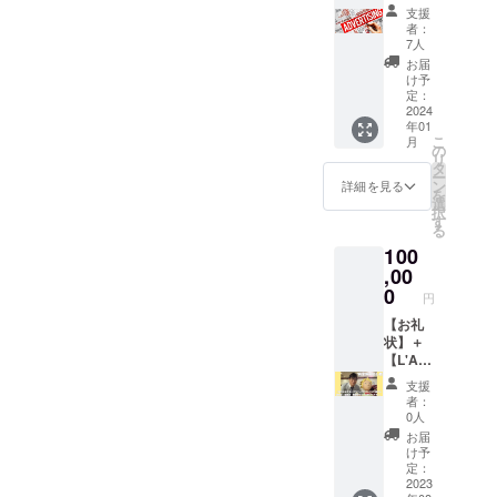
usette(
「Librai
70種類
ン・商
す
支援
ケー
ラ・
rie
以上あ
品名な
者：
（メー
ト］※備
ミュ
B612」
る日本
7人
どはNG
ルが不
考欄に
ゼッ
の２号
語の
です）
お届
要な場
てご回
ト)：お
店とし
『星の
け予
※「星」
合は、
答くだ
楽しみ
て出店
定：
王子さ
は移動
備考欄
さい。
本】＋
2024
するこ
ま』の
型書店
にてお
移動型
年01
【移動
とがで
中から
の車体
知らせ
こ
書店に
月
販売車
きま
の
行ない
に直接
くださ
リ
来てほ
への広
す。
タ
ます
描くこ
い）。
ー
しい／
告掲
『星の
ン
（本は
詳細を見る
とはで
を
行って
載】 移
王子さ
選
古書で
きませ
択
ほしい
動販売
ま』一
す
す）。
ん。
る
ところ
車に、
箱（20
また、
指定さ
はどこ
100
協力者
種類程
クラウ
れた期
です
として
,00
度）や
ドファ
日（9月
か？
お名前
装飾品
0
ンディ
予定）
円
都道府
やロゴ
をお渡
ングの
までに
県・市
を掲載
【お礼
しする
進捗報
データ
町村・
させて
状】＋
ととも
告、移
もしく
地域・
いただ
【L'Am
に、出
動型書
は紙媒
学校・
きます
usette(
店の際
店の出
体でお
支援
施設な
（個
ラ・
のご相
店情
送りい
者：
ど、自
人・法
ミュ
談にも
報、
0人
ただく
由にご
人は問
ゼッ
乗りま
『星の
形式に
お届
記入く
いませ
ト)：お
す（各
王子さ
け予
なりま
ださ
ん）。
楽しみ
イベン
定：
ま』や
す。
い。理
支援
本】＋
2023
トへの
サン=テ
※「星」
由も併