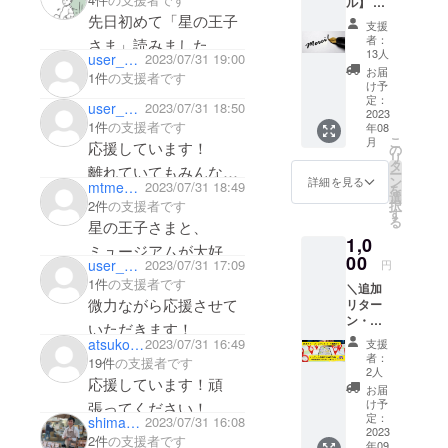
ル】 お
れている古
す。
すように……🌟
礼の
先日初めて「星の王子
支援
本市などに
メール
応援しています！
者：
さま」読みました。
をさせ
出店したり
13人
user_10d7193fb9b4
2023/07/31 19:00
ていた
大人になったからこそ
お届
しています
1件
の支援者です
だきま
け予
自分自身を振り返り、
（リアル店
す。ま
定：
user_4b776a4aa9b4
2023/07/31 18:50
た、ク
2023
感じることの多い素敵
舗はありま
1件
の支援者です
年08
ラウド
な本でした。
せん）。
こ
月
ファン
応援しています！
の
リ
ディン
もともと本
この本が本棚にあっ
タ
離れていてもみんな心
ー
グの進
ン
詳細を見る
が好きで、
mtmegumi
2023/07/31 18:49
て、自分の大切な家族
を
捗報
は一緒だよ！
選
択
2件
の支援者です
大学卒業後
告、移
やいろんな子ども達の
す
る
星の王子さまと、
動型書
は、出版社
目に触れることはこの
1,0
店の出
ミュージアムが大好き
２社で勤務
店情
00
社会にとってあってほ
user_aa65c249f504
2023/07/31 17:09
円
したのち、
でした。どうぞ全国の
報、
しいと私は思います。
1件
の支援者です
＼追加
『星の
「死ぬとき
皆さんに星の王子さま
微力ながら応援させて
リター
王子さ
応援しています。
は『星の王
ン・ネ
の魅力を届けてくださ
ま』や
いただきます！
クスト
サン=テ
子さま』に
atsukoehon
2023/07/31 16:49
支援
い。応援しています。
ゴール
グジュ
者：
関わってい
19件
の支援者です
挑戦
ペリに
2人
応援しています！頑
る状態で死
中！／
関する
お届
「渡り
情報な
け予
にたい！」
張ってください！
鳥コー
どを随
定：
shimasaki_tatsuro
2023/07/31 16:08
と思い、星
ス」：
2023
時メー
2件
の支援者です
年09
【お礼