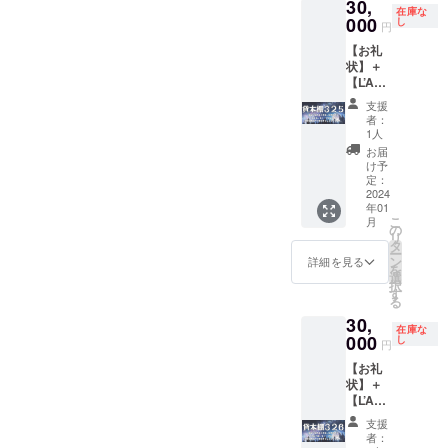
30,
ただき
グ終了
に移動
告、移
ん。
在庫な
いただ
ます。
後、お
型書店
000
動型書
し
集まっ
円
く可能
また、
およそ
を呼ぶ
店の出
た星の
性があ
【お礼
クラウ
１年以
ことが
店情
数に
ります
状】＋
ドファ
内で
できま
報、
よっ
ことを
【L’Am
ンディ
す。呼
す（も
『星の
て、星
ご了承
usette(
ングの
び出す
ちろん
王子さ
ひとつ
支援
くださ
ラ・
進捗報
場所が
個人宅
ま』や
者：
あたり
い。 ＼
ミュ
告、移
神奈川
でもお
サン=テ
1人
の大き
「王子
ゼッ
動型書
県から
伺いし
グジュ
お届
さが小
さま」
ト)：お
店の出
遠方の
ま
ペリに
け予
さく
が星々
楽しみ
店情
場合、
す）。
定：
関する
なって
をめぐ
本】＋
2024
報、
オンラ
呼び出
情報な
しまう
るとき
年01
【移動
『星の
インで
す場所
どを随
可能性
こ
月
に「渡
型書店
王子さ
の開
が神奈
の
時メー
がある
リ
り鳥」
での販
ま』や
催、も
川県か
タ
ルさせ
ことを
ー
の力を
売権
サン=テ
しく
ら遠方
ン
ていた
詳細を見る
ご了承
を
借りた
（１箱
グジュ
は、支
の場
選
だきま
くださ
択
よう
分）】
ペリに
援金と
合、支
す
す
い。 ク
る
に、あ
移動型
関する
は別に
援金と
（メー
ラウド
なたの
30,
書店で
情報な
交通費
は別に
ルが不
ファン
在庫な
ご支援
あなた
000
どを随
等をご
交通費
し
要な場
円
ディン
で、移
の本を
時メー
負担い
等をご
合は、
グ資金
動型書
【お礼
代行販
ルさせ
ただく
負担い
備考欄
の用途
店を
状】＋
売しま
ていた
可能性
ただく
にてお
のひと
もっと
【L’Am
す（１
だきま
がござ
可能性
知らせ
つ：車
遠くま
usette(
箱分：
す
います
がござ
くださ
支援
両を
で連れ
ラ・
20冊程
（メー
ので、
います
い）。
者：
ラッピ
て行っ
ミュ