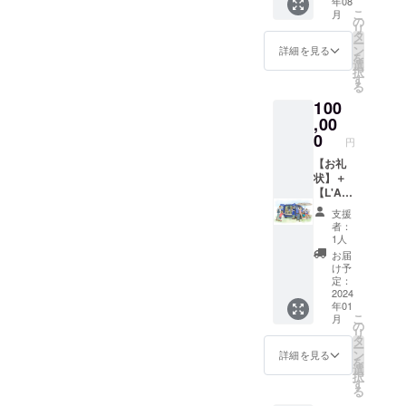
年08
時、必
【店主
出店は
グジュ
はカ
こ
せてご
月
ず備考
呼び出
支援者
の
ペリに
ラー・
リ
記入い
欄に掲
し権】
自身で
タ
関する
モノク
ー
ただけ
載を希
『星の
行なっ
ン
情報な
詳細を見る
ロを問
を
ます
望され
王子さ
てくだ
選
どを随
いませ
択
と、私
るお名
ま』や
さ
す
時メー
ん。 ※
る
たちの
前をご
サン=テ
い）。
ルさせ
デザイ
「行き
100
記入く
グジュ
売り上
ていた
ンの段
た
ださ
ペリに
,00
げは支
だきま
階で、
い！」
い。
ついて
援者の
0
す
「星」
円
という
『星の
の講演
ものに
（メー
の形状
気持ち
王子さ
会・読
【お礼
なりま
ルが不
や太
が増す
ま』や
書会・
状】＋
すが、
要な場
さ、色
と思い
サン=テ
勉強会
【L'Am
イベン
合は、
などを
ます。
グジュ
などの
usette(
ト出店
備考欄
調整さ
支援
※アン
ペリに
ため
ラ・
にかか
にてお
せてい
者：
ケート
関連書
に、店
ミュ
る経費
知らせ
1人
ただく
結果は
籍の版
主を呼
ゼッ
も支援
くださ
可能性
お届
集計・
元であ
ぶこと
ト)：お
者の負
い）。
け予
があり
公開い
る場合
ができ
楽しみ
担とな
定：
ます。
たしま
は、移
ます。
本】＋
2024
りま
※移動型
す。回
年01
動販売
呼び出
【移動
す。 ま
書店の
こ
答内容
月
車での
し権の
型書店
た、ク
の
どこに
リ
の一部
宣伝・
期間
呼び出
ラウド
タ
掲載す
ー
は、個
販売の
は、ク
し権】
ファン
ン
詳細を見る
るか選
を
人情報
機会を
ラウド
イベン
ディン
選
ぶこと
択
を除い
設けさ
ファン
トなど
グの進
す
はでき
る
て公開
せてい
ディン
のため
捗報
ませ
させて