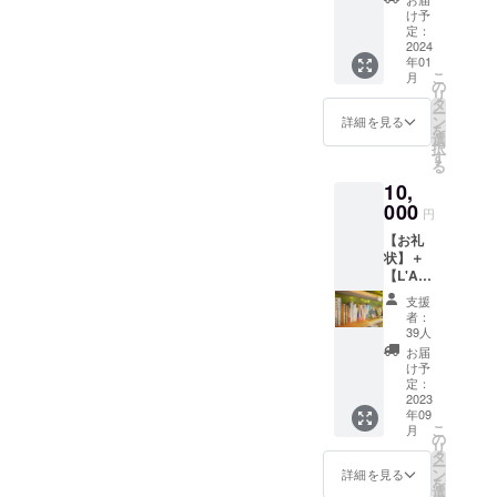
星の王子さ
「44回
ゼッ
備考欄
け予
確約す
目の夕
ト)：お
定：
まミュージ
にてお
るもの
陽コー
2024
楽しみ
知らせ
ではあ
アムがなく
年01
ス」：
本」を
くださ
りませ
こ
月
なってし
【お礼
１冊お
の
い）。
ん。 ク
リ
メー
送りい
タ
まっても、
ラウド
ー
ル】＋
たしま
ン
詳細を見る
ファン
星の王子さ
を
【移動
す（本
選
ディン
択
型書店
まミュージ
は古書
す
グの過
る
にあな
で
程で、
アムで得た
10,
たの描
す）。
すでに
経験と知
いた
000
どの本
移動型
円
「星」
が入っ
識、何よ
書店を
【お礼
を載せ
ている
されて
り、私たち
状】＋
る権】
かは分
いる
【L'Am
の心には
移動型
かりま
方々に
usette(
書店に
せん
「星の王子
お話を
支援
ラ・
あなた
が、
者：
聞く機
さま」がい
ミュ
が描い
「大切
39人
会があ
ゼッ
た
ます。
なこと
お届
りまし
ト)：お
「星」
は、目
け予
たが、
皆様と一緒
楽しみ
を掲載
定：
に見え
出店料
に『星の王
本】＋
2023
させて
な
や交通
年09
【選書
いただ
い」。
子さま』を
費など
こ
月
サービ
きま
の
きっと
の経費
次世代に伝
リ
ス（解
す。 ※
タ
あなた
が活動
ー
説付
えていく活
ご支援
ン
にとっ
詳細を見る
の足か
を
き）】
１件
選
て大切
動ができれ
せに