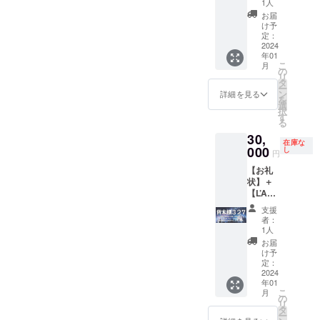
度。随
ルが不
事前に
ので、
1人
ングす
てくだ
ゼッ
時補充
要な場
ご相談
事前に
お届
る費用
さい！
ト)：お
可能。
合は、
くださ
ご相談
け予
（35万
／ ま
楽しみ
販売手
定：
備考欄
い（移
くださ
円程
た、お
本】＋
2024
数料は
にてお
動型書
い。 ま
度）で
年01
礼の
【移動
無
知らせ
店は来
た、ク
は、実
こ
月
メール
型書店
料）。
の
くださ
ませ
ラウド
は車体
リ
をさせ
での販
販売期
タ
い）。
ん）。
ファン
をフル
ー
ていた
売権
間は移
ン
また、
ディン
詳細を見る
ラッピ
を
だきま
（１箱
動型書
選
クラウ
グの進
ングで
択
す。ま
分）】
店完成
す
ドファ
捗報
きませ
る
た、ク
移動型
後（代
ンディ
告、移
ん。そ
30,
ラウド
書店で
行販売
ングの
動型書
在庫な
のた
ファン
あなた
000
の本の
し
進捗報
店の出
円
め、こ
ディン
の本を
納品
告、移
店情
ちらの
【お礼
グの進
代行販
後）お
動型書
報、
ご支援
状】＋
捗報
売しま
およそ
店の出
『星の
は、主
【L’Am
告、移
す（１
１年で
店情
王子さ
に移動
usette(
動型書
箱分：
す。た
報、
ま』や
支援
型書店
ラ・
店の出
20冊程
だし、
『星の
サン=テ
者：
のラッ
ミュ
店情
度。随
各本棚
1人
王子さ
グジュ
ピング
ゼッ
報、
時補充
は、
ま』や
ペリに
お届
を充実
ト)：お
『星の
可能。
『星の
け予
サン=テ
関する
させる
楽しみ
王子さ
販売手
定：
王子さ
グジュ
情報な
ために
本】＋
2024
ま』や
数料は
ま』に
ペリに
どを随
使用さ
年01
【移動
サン=テ
無
出てく
関する
時メー
こ
せてい
月
型書店
グジュ
料）。
の
る小惑
情報な
ルさせ
リ
ただき
での販
ペリに
販売期
タ
星を
どを随
ていた
ー
ます。
売権
関する
間は移