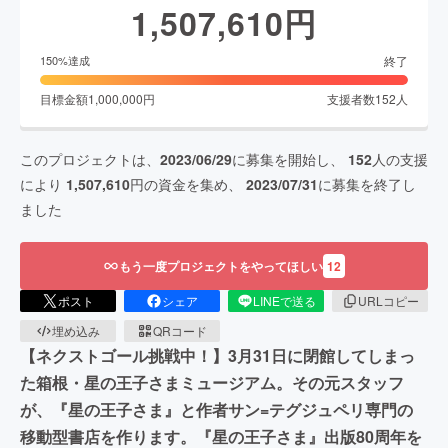
1,507,610
円
終了
150
%達成
目標金額
1,000,000
円
支援者数
152
人
このプロジェクトは、
2023/06/29
に募集を開始し、
152
人の支援
により
1,507,610
円の資金を集め、
2023/07/31
に募集を終了し
ました
もう一度プロジェクトをやってほしい
12
ポスト
シェア
LINEで送る
URLコピー
埋め込み
QRコード
【ネクストゴール挑戦中！】3月31日に閉館してしまっ
た箱根・星の王子さまミュージアム。その元スタッフ
が、『星の王子さま』と作者サン=テグジュペリ専門の
移動型書店を作ります。『星の王子さま』出版80周年を