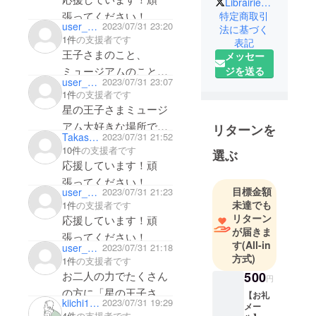
LibrairieB612
りに参加します。私事
箱根・星の
張ってください！
特定商取引
ですが、サン=テグ
user_8247a26b33d4
2023/07/31 23:20
王子さま
法に基づく
1件
の支援者です
チュペリが星になった
表記
ミュージア
王子さまのこと、
メッセー
1944年7月31日から数
ム最後の広
ジを送る
ミュージアムのことを
十年後の7月31日が、
報担当を務
user_7c48bbad7bf4
2023/07/31 23:07
思わない日は１日もあ
めていた都
私の誕生日です。今
1件
の支援者です
りません。スタッフの
路（とろ）
日、その人の代表作か
星の王子さまミュージ
と申しま
皆さんも楽しくてあた
ら生まれた活動に協力
アム大好きな場所でし
リターンを
す。
Takashi Kenmochi
2023/07/31 21:52
たかくて、とても素敵
することが出来、一生
た。別の形でこうして
10件
の支援者です
閉館に伴う
選ぶ
な場所でした。私は
の記念になる誕生日と
繋がっていけるのはと
応援しています！頑
退職で、現
ミュージアムでの思い
なりました。素敵なプ
ても嬉しいです。応援
張ってください！
在は
出を胸に、これからも
目標金額
user_aa7549860824
2023/07/31 21:23
レゼントをありがと
してます。
「Librairie
未達でも
1件
の支援者です
頑張れると思います。
う。移動型書店に関わ
B612」（り
リターン
応援しています！頑
都路様もどうか、お体
る全ての人達が、いつ
ぶれりびー
が届きま
張ってください！
を大切にこれからも星
までも夜空に5億の鈴
す
(All-in
ろくいち
user_50ec27fd6694
2023/07/31 21:18
の王子さまの旅を紡い
方式)
を見ることが出来ます
に）という
1件
の支援者です
でいってくださいね。
お二人の力でたくさん
500
屋号の本屋
ように。
円
星を見つけたら教えて
として、各
の方に「星の王子さ
【お礼
kiichi1985
2023/07/31 19:29
メー
地で開催さ
ください。応援してま
ま」の魅力が伝わリま
4件
の支援者です