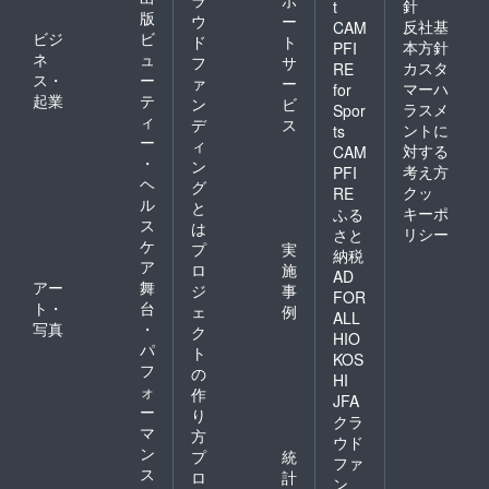
針
t
版
ウ
ー
反社基
CAM
ビジ
ビ
ド
ト
本方針
PFI
ネ
ュ
フ
サ
カスタ
RE
ス・
ー
ァ
ー
マーハ
for
起業
テ
ン
ビ
ラスメ
Spor
ィ
デ
ス
ントに
ts
ー
ィ
対する
CAM
・
ン
考え方
PFI
ヘ
グ
クッ
RE
ル
と
キーポ
ふる
ス
は
リシー
さと
ケ
プ
実
納税
ア
ロ
施
AD
アー
舞
ジ
事
FOR
ト・
台
ェ
例
ALL
写真
・
ク
HIO
パ
ト
KOS
フ
の
HI
ォ
作
JFA
ー
り
クラ
マ
方
ウド
ン
プ
統
ファ
ス
ロ
計
ン