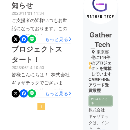
知らせ
2023/11/01 11:34
ご支援者の皆様いつもお世
話になっております。この
Gather
度は多機能洗車セット
もっと見る
_Tech
「KaiTak」にご支援頂き、
プロジェクトス
東京都
誠にありがとうございま
タート！
他に144件
す。製品進捗の更新が遅く
のプロジェ
2023/06/14 10:50
クトを掲載
なり、大変長らくお待たせ
しています
皆様こんにちは！ 株式会社
しており申し訳ございませ
CAMPFIRE
ギャザテックでございま
ん。リターン進捗をご報告
アワード受
す。いつも弊社をご愛顧い
賞履歴
もっと見る
させていただきます。本製
ただき、誠にありがとうご
2024.6 ノミ
品は10月31日で全てのリ
ネート
ざいます。本日、多機能洗
1
ターン生産、点検が完了い
株式会社
車セット「KaiTak」のクラ
ギャザテッ
たしました。11月1日~11月
クは、イン
ウドファンディングを開始
2日まで順次発送いたします
ターネット