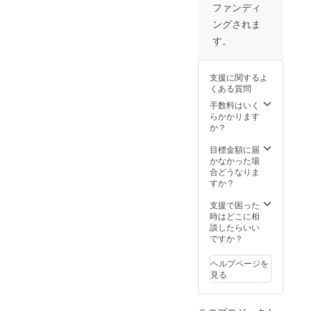
リー×3
空気抜
ファンディ
6in3ノ
きノズ
ングされま
ズル×3
ル×2 日
給水
本語取
す。
ホース
扱説明
×3 洗浄
書×2
機ノズ
支援に関するよ
ル×3 洗
くある質問
剤タン
クノズ
手数料はいく
ル×3 エ
らかかります
アダス
か？
ターノ
ズル×3
目標金額に届
空気入
かなかった場
れノズ
合どうなりま
ル×3 ク
すか？
リー
ナーノ
支援で困った
ズル×3
時はどこに相
空気抜
談したらいい
きノズ
ですか？
ル×3 日
本語取
ヘルプページを
扱説明
見る
書×3