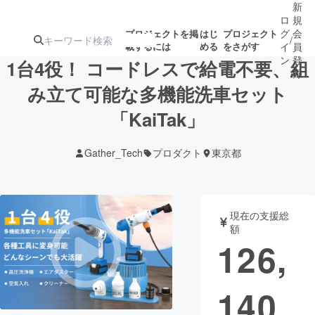
新
ロ
規
グ
会
プロジェクトを掲
はじ
プロジェクト
/
載するには
める
をさがす
イ
員
ン
登
1台4役！ コードレスで給電不要、組
録
み立て可能な多機能洗車セット
「KaiTak」
人気のプロ
注目のリ
注目の新着プロ
募集終了が近いプ
もうすぐ公開
ジェクト
ターン
ジェクト
ロジェクト
されます
Gather_Tech
プロダクト
東京都
アート・写真
音楽
現在の支援総
テクノロジー・ガジェット
ゲーム・サ
額
126,
映像・映画
書籍・雑誌
140
ビジネス・起業
チャレンジ