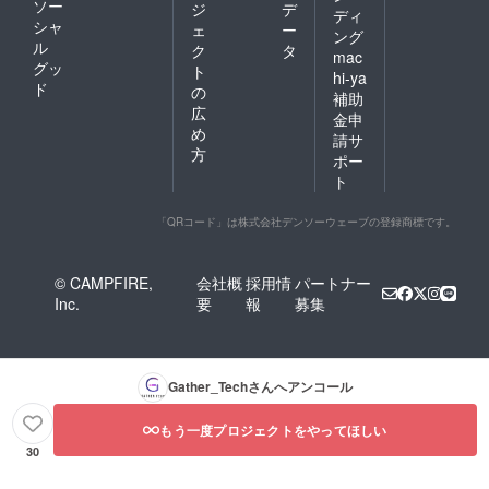
ソー
ジ
デ
ディ
シャ
ェ
ー
ング
ル
ク
タ
mac
グッ
ト
hi-ya
ド
の
補助
広
金申
め
請サ
方
ポー
ト
「QRコード」は株式会社デンソーウェーブの登録商標です。
© CAMPFIRE,
会社概
採用情
パートナー
Inc.
要
報
募集
Gather_Tech
さんへアンコール
もう一度プロジェクトをやってほしい
30