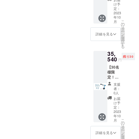
車セッ
バッグ
ル×1 ク
け予
ト
×1 フィ
定：
リー
「KaiTa
2023
ルタ×1
ナーノ
年10
k」×1
バッテ
ズル×1
こ
月
一般予
リー×1
の
空気抜
リ
定販売
6in1ノ
タ
きノズ
ー
価
ズル×1
ン
ル×1 日
詳細を見る
を
格:25,7
給水
選
本語取
択
50円
ホース
す
扱説明
る
（税
×1 洗浄
書×1
35,
込） ※
機ノズ
残り30
送料無
540
ル×1 洗
円
料（日
剤タン
【30名
本国内
クノズ
様限
限定）
ル×1 エ
定！超
内容
アダス
早割
物： 本
ターノ
支援
31％OF
体×1 充
ズル×1
者：
F !】多
電器×1
空気入
0人
機能洗
収納
れノズ
お届
車セッ
バッグ
ル×1 ク
け予
ト
×1 フィ
定：
リー
「KaiTa
2023
ルタ×1
ナーノ
年10
k」×2
バッテ
ズル×1
こ
月
一般予
リー×1
の
空気抜
リ
定販売
6in1ノ
タ
きノズ
ー
価
ズル×1
ン
ル×1 日
詳細を見る
を
格:51,5
給水
選
本語取