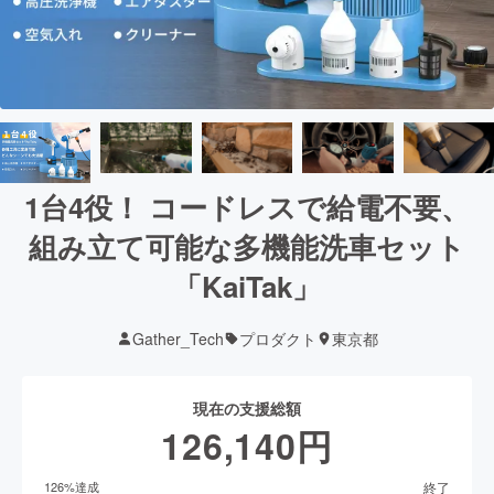
1台4役！ コードレスで給電不要、
組み立て可能な多機能洗車セット
「KaiTak」
Gather_Tech
プロダクト
東京都
現在の支援総額
126,140
円
終了
126
%達成