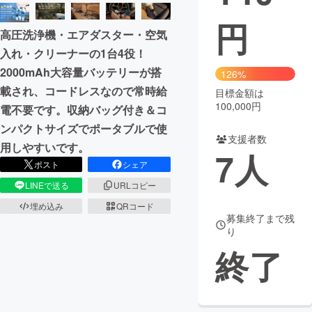
円
まちづくり・地域活性化
高圧洗浄機・エアダスター・空気
入れ・クリーナーの1台4役！
CAMPFIRE for Social Good
CAMPFIRE Creation
2000mAh大容量バッテリーが搭
126%
CAMPFIREふるさと納税
machi-ya
コミュニティ
載され、コードレスなので常時給
目標金額は
100,000円
電不要です。収納バッグ付き＆コ
ンパクトサイズでポータブルで使
支援者数
用しやすいです。
7
人
ポスト
シェア
LINEで送る
URLコピー
埋め込み
QRコード
募集終了まで残
り
終了