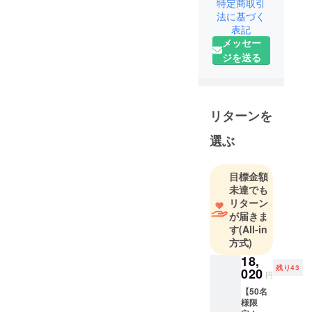
いたしました。プロジェク
特定商取引
のでご報告させて頂きま
を活用した
法に基づく
トページをご覧いただき、
す。現時点では、下記通り
スマートな
表記
誠にありがとうございま
メッセー
次世代ライ
のスケジュールにてお届け
ジを送る
フスタイル
す。＜多機能洗車セット
いたします。---------------------
を提案する
「KaiTak」 の特徴＞◎コン
----------------------------工場出荷
企業とし
パクトサイズ＆1kgの軽量設
て、皆様に
時期：11月1日~11月2日日
リターンを
計、収納も持ち運びも便利
斬新でユ
本に到着：11月7日~11月8
ニークな商
選ぶ
◎0.05～0.4mmの積層ピッ
日配送時期：11月9日~11月
品をお届け
チで、作業がスムーズに進
18日最遅11月18日にお届け
します。
目標金額
み可能◎組み立ても操作も
完了予定（※天候の影響や各
未達でも
そのため弊
簡単！初心者でも手軽に創
リターン
交通機関の乱れにより、お
社は数多く
が届きま
作を楽しめる引き続き、プ
届けが遅れてしまう場合も
の海外メー
す
(All-in
ロジェクトを暖かく見守っ
方式)
考えられますのご了承の程
カーと代理
てくださると幸いです。目
店契約を結
18,
お願い致します。）配達業
残り43
020
び、価値あ
標金額達成に向けて頑張り
円
者：佐川急便---------------------
る商品を価
【50名
ますので、何とぞよろしく
----------------------------11月18
様限
値ある価格