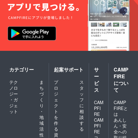
カテゴリー
起案サポート
サ
CAMP
ー
FIRE
テク
ま
プ
ス
ビ
につい
ノロ
ち
ロ
タ
ス
て
ジー
づ
ジ
ッ
・ガ
く
ェ
フ
CAM
CAMP
ジェ
り
ク
に
PFI
FIREと
ット
・
ト
相
RE
は
地
を
談
CAM
あんし
域
作
す
PFI
ん・安
活
る
る
RE
全への
性
資
コ
取り組