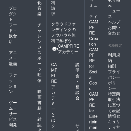
化
料
ミュ
み
プロ
音
請
ニ
ニュー
ダク
楽
求
ティ
ス
ト
CAM
ヘルプ
クラウドファ
フー
チ
PFI
お問い
ンディングの
ド・
ャ
RE
合わせ
ノウハウを無
飲食
レ
Crea
料で学ぼう
店
ン
tion
各種規定
CAMPFIRE
ジ
CAM
アカデミー
アニ
ス
利用規
PFI
メ・
ポ
約
RE
漫画
ー
CA
説
細則
for
ツ
MP
明
プライ
Soci
ファ
映
FI
会
バシー
al
ッ
像
RE
・
ポリ
Goo
ショ
・
ア
相
シー
d
ン
映
カ
談
特定商
CAM
画
デ
会
取引法
PFI
ゲー
書
ミ
に基づ
RE
ム・
籍
ー
く表記
for
サー
・
と
情報セ
Ente
ビス
雑
は
キュリ
rtain
開発
誌
ク
サ
ティ方
men
出
ラ
ポ