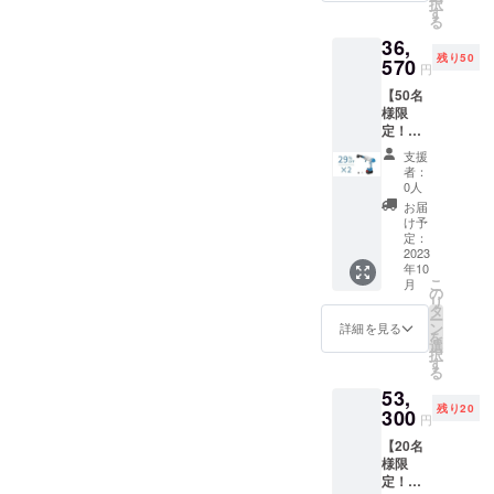
択
00円
ホース
す
扱説明
る
（税
×1 洗浄
書×1
36,
込） ※
機ノズ
残り50
送料無
570
ル×1 洗
円
料（日
剤タン
【50名
本国内
クノズ
様限
限定）
ル×1 エ
定！早
内容
アダス
割
物： 本
ターノ
支援
29％OF
体×2 充
ズル×1
者：
F !】多
電器×2
空気入
0人
機能洗
収納
れノズ
お届
車セッ
バッグ
ル×1 ク
け予
ト
×2 フィ
定：
リー
「KaiTa
2023
ルタ×2
ナーノ
年10
k」×2
バッテ
ズル×1
こ
月
一般予
リー×2
の
空気抜
リ
定販売
6in2ノ
タ
きノズ
ー
価
ズル×2
ン
ル×1 日
詳細を見る
を
格:51,5
給水
選
本語取
択
00円
ホース
す
扱説明
る
（税
×2 洗浄
書×1
53,
込） ※
機ノズ
残り20
送料無
300
ル×2 洗
円
料（日
剤タン
【20名
本国内
クノズ
様限
限定）
ル×2 エ
定！超
内容
アダス