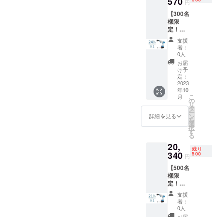
570
円
料（日
剤タン
【300名
本国内
クノズ
様限
限定）
ル×1 エ
定！早
内容
アダス
割
物： 本
ターノ
支援
24％OF
体×1 充
ズル×1
者：
F !】多
電器×1
空気入
0人
機能洗
収納
れノズ
お届
車セッ
バッグ
ル×1 ク
け予
ト
×1 フィ
定：
リー
「KaiTa
2023
ルタ×1
ナーノ
年10
k」×1
バッテ
ズル×1
こ
月
一般予
リー×1
の
空気抜
リ
定販売
6in1ノ
タ
きノズ
ー
価
ズル×1
ン
ル×1 日
詳細を見る
を
格:25,7
給水
選
本語取
択
50円
ホース
す
扱説明
る
（税
×1 洗浄
書×1
20,
込） ※
機ノズ
残り
送料無
340
ル×1 洗
500
円
料（日
剤タン
【500名
本国内
クノズ
様限
限定）
ル×1 エ
定！早
内容
アダス
割
物： 本
ターノ
支援
21％OF
体×1 充
ズル×1
者：
F !】多
電器×1
空気入
0人
機能洗
収納
れノズ
お届