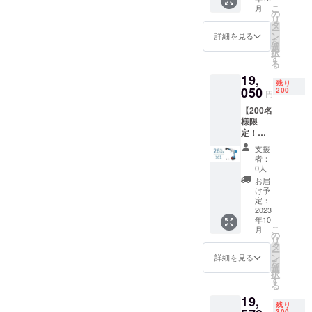
バッテ
こ
月
一般予
リー×1
の
製品及び配
リ
定販売
6in1ノ
タ
ー
送に関する
価
ズル×1
ン
詳細を見る
を
格:25,7
給水
選
お問い合わ
択
50円
ホース
す
せ→Eメー
る
（税
×1 洗浄
19,
ル：
込） ※
機ノズ
残り
送料無
050
ル×1 洗
200
support@gat
円
料（日
剤タン
her-tech.jp
【200名
本国内
クノズ
様限
限定）
ル×1 エ
定！早
内容
アダス
割
物： 本
ターノ
支援
26％OF
体×1 充
ズル×1
者：
F !】多
電器×1
空気入
0人
機能洗
収納
れノズ
お届
車セッ
バッグ
ル×1 ク
け予
ト
×1 フィ
定：
リー
「KaiTa
2023
ルタ×1
ナーノ
年10
k」×1
バッテ
ズル×1
こ
月
一般予
リー×1
の
空気抜
リ
定販売
6in1ノ
タ
きノズ
ー
価
ズル×1
ン
ル×1 日
詳細を見る
を
格:25,7
給水
選
本語取
択
50円
ホース
す
扱説明
る
（税
×1 洗浄
書×1
19,
込） ※
機ノズ
残り
送料無
ル×1 洗
300