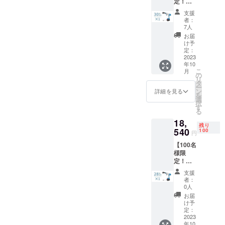
定！超
お願いいたします！
で皆様にお
日を過ぎても届かない場合
早割
支援
届けするた
30％OF
や商品の使い方等に関する
者：
F !】多
めの、日本
7人
機能洗
ご質問がございましたら、
お届
市場進出を
車セッ
け予
大変お手数をかけいたしま
サポートし
ト
定：
「KaiTa
2023
ています。
すが、弊社へご連絡いただ
年10
k」×1
こ
月
一般予
の
きますと幸いです。改めま
リ
定販売
製品の販売
タ
ー
価
して皆様には本プロジェク
ン
詳細を見る
だけでなく
を
格:25,7
選
択
トに最後までお付合い頂
運営にまで
50円
す
る
（税
関わること
き、大変感謝申し上げま
18,
込） ※
残り
で、日本の
送料無
540
100
す。皆様の温かい応援、誠
円
皆様のニー
料（日
【100名
本国内
にありがとうございまし
ズを十分に
様限
限定）
満たす製品
た！引き続きよろしくお願
定！超
内容
早割
物： 本
をご提供し
支援
い申し上げます。
28％OF
体×1 充
者：
続けること
F !】多
電器×1
0人
が弊社の目
機能洗
収納
お届
車セッ
バッグ
け予
標となって
ト
×1 フィ
定：
おります。
「KaiTa
2023
ルタ×1
年10
k」×1