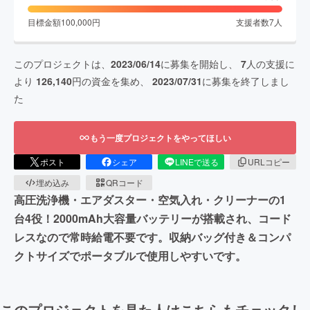
目標金額
100,000
円
支援者数
7
人
このプロジェクトは、
2023/06/14
に募集を開始し、
7
人の支援に
より
126,140
円の資金を集め、
2023/07/31
に募集を終了しまし
た
もう一度プロジェクトをやってほしい
ポスト
シェア
LINEで送る
URLコピー
埋め込み
QRコード
高圧洗浄機・エアダスター・空気入れ・クリーナーの1
台4役！2000mAh大容量バッテリーが搭載され、コード
レスなので常時給電不要です。収納バッグ付き＆コンパ
クトサイズでポータブルで使用しやすいです。
このプロジェクトを見た人はこちらもチェックし