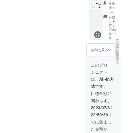
早割
物： 本
ターノ
支援
31％OF
体×2 充
ズル×2
者：
F !】多
電器×2
空気入
0人
機能洗
収納
れノズ
お届
車セッ
バッグ
ル×2 ク
け予
ト
×2 フィ
定：
リー
「KaiTa
2023
ルタ×2
ナーノ
年10
k」×3
バッテ
ズル×2
こ
月
一般予
リー×2
の
空気抜
リ
定販売
6in2ノ
タ
きノズ
ー
価
ズル×2
ン
ル×2 日
詳細を見る
を
格:77,2
給水
選
本語取
択
50円
ホース
す
扱説明
る
（税
×2 洗浄
書×2
このプロ
込） ※
機ノズ
ジェクト
送料無
ル×2 洗
料（日
剤タン
は、
All-In方
本国内
クノズ
式
です。
限定）
ル×2 エ
内容
アダス
目標金額に
物： 本
ターノ
関わらず、
体×3 充
ズル×2
電器×3
空気入
2023/07/31
収納
れノズ
23:59:59
ま
バッグ
ル×2 ク
×3 フィ
リー
でに集まっ
ルタ×3
ナーノ
た金額が
バッテ
ズル×2