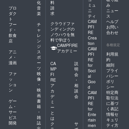
化
料
ミュ
み
プロ
音
請
ニ
ニュー
ダク
楽
求
ティ
ス
ト
CAM
ヘルプ
クラウドファ
フー
チ
PFI
お問い
ンディングの
ド・
ャ
RE
合わせ
ノウハウを無
飲食
レ
Crea
料で学ぼう
店
ン
tion
各種規定
CAMPFIRE
ジ
CAM
アカデミー
アニ
ス
利用規
PFI
メ・
ポ
約
RE
漫画
ー
CA
説
細則
for
ツ
MP
明
プライ
Soci
ファ
映
FI
会
バシー
al
ッ
像
RE
・
ポリ
Goo
ショ
・
ア
相
シー
d
ン
映
カ
談
特定商
CAM
画
デ
会
取引法
PFI
ゲー
書
ミ
に基づ
RE
ム・
籍
ー
く表記
for
サー
・
と
情報セ
Ente
ビス
雑
は
キュリ
rtain
開発
誌
ク
サ
ティ方
men
出
ラ
ポ