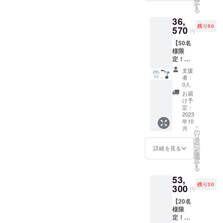
択
00円
ホース
す
扱説明
る
（税
×1 洗浄
書×1
36,
込） ※
機ノズ
残り50
送料無
570
ル×1 洗
円
料（日
剤タン
【50名
本国内
クノズ
様限
限定）
ル×1 エ
定！早
内容
アダス
割
物： 本
ターノ
支援
29％OF
体×2 充
ズル×1
者：
F !】多
電器×2
空気入
0人
機能洗
収納
れノズ
お届
車セッ
バッグ
ル×1 ク
け予
ト
×2 フィ
定：
リー
「KaiTa
2023
ルタ×2
ナーノ
年10
k」×2
バッテ
ズル×1
こ
月
一般予
リー×2
の
空気抜
リ
定販売
6in2ノ
タ
きノズ
ー
価
ズル×2
ン
ル×1 日
詳細を見る
を
格:51,5
給水
選
本語取
択
00円
ホース
す
扱説明
る
（税
×2 洗浄
書×1
53,
込） ※
機ノズ
残り20
送料無
300
ル×2 洗
円
料（日
剤タン
【20名
本国内
クノズ
様限
限定）
ル×2 エ
定！超
内容
アダス