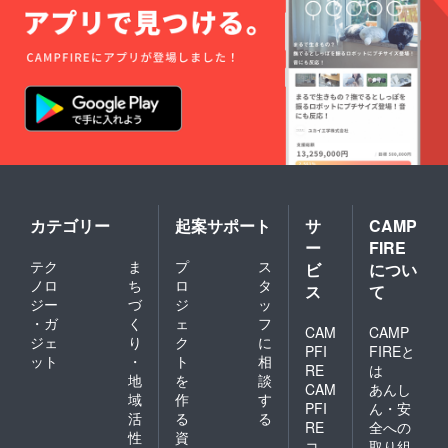
カテゴリー
起案サポート
サ
CAMP
ー
FIRE
テク
ま
プ
ス
ビ
につい
ノロ
ち
ロ
タ
ス
て
ジー
づ
ジ
ッ
・ガ
く
ェ
フ
CAM
CAMP
ジェ
り
ク
に
PFI
FIREと
ット
・
ト
相
RE
は
地
を
談
CAM
あんし
域
作
す
PFI
ん・安
活
る
る
RE
全への
性
資
コ
取り組