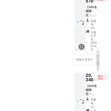
570
円
料（日
剤タン
【300名
本国内
クノズ
様限
限定）
ル×1 エ
定！早
内容
アダス
割
物： 本
ターノ
支援
24％OF
体×1 充
ズル×1
者：
F !】多
電器×1
空気入
0人
機能洗
収納
れノズ
お届
車セッ
バッグ
ル×1 ク
け予
ト
×1 フィ
定：
リー
「KaiTa
2023
ルタ×1
ナーノ
年10
k」×1
バッテ
ズル×1
こ
月
一般予
リー×1
の
空気抜
リ
定販売
6in1ノ
タ
きノズ
ー
価
ズル×1
ン
ル×1 日
詳細を見る
を
格:25,7
給水
選
本語取
択
50円
ホース
す
扱説明
る
（税
×1 洗浄
書×1
20,
込） ※
機ノズ
残り
送料無
340
ル×1 洗
500
円
料（日
剤タン
【500名
本国内
クノズ
様限
限定）
ル×1 エ
定！早
内容
アダス
割
物： 本
ターノ
支援
21％OF
体×1 充
ズル×1
者：
F !】多
電器×1
空気入
0人
機能洗
収納
れノズ
お届