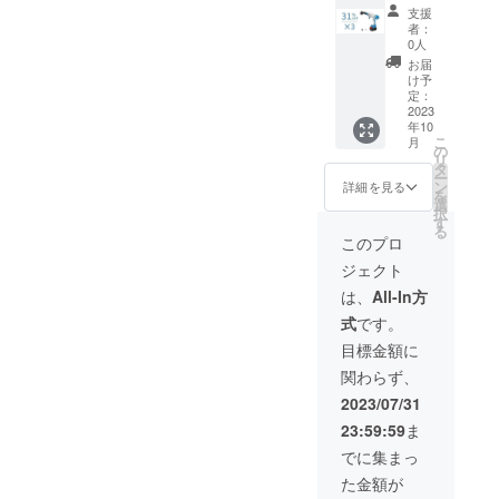
早割
物： 本
ターノ
支援
31％OF
体×2 充
ズル×2
者：
F !】多
電器×2
空気入
0人
機能洗
収納
れノズ
お届
車セッ
バッグ
ル×2 ク
け予
ト
×2 フィ
定：
リー
「KaiTa
2023
ルタ×2
ナーノ
年10
k」×3
バッテ
ズル×2
こ
月
一般予
リー×2
の
空気抜
リ
定販売
6in2ノ
タ
きノズ
ー
価
ズル×2
ン
ル×2 日
詳細を見る
を
格:77,2
給水
選
本語取
択
50円
ホース
す
扱説明
る
（税
×2 洗浄
書×2
このプロ
込） ※
機ノズ
ジェクト
送料無
ル×2 洗
料（日
剤タン
は、
All-In方
本国内
クノズ
式
です。
限定）
ル×2 エ
内容
アダス
目標金額に
物： 本
ターノ
関わらず、
体×3 充
ズル×2
電器×3
空気入
2023/07/31
収納
れノズ
23:59:59
ま
バッグ
ル×2 ク
×3 フィ
リー
でに集まっ
ルタ×3
ナーノ
た金額が
バッテ
ズル×2