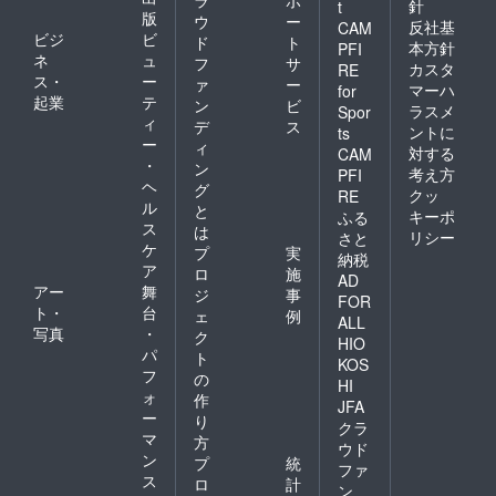
針
t
版
ウ
ー
反社基
CAM
ビジ
ビ
ド
ト
本方針
PFI
ネ
ュ
フ
サ
カスタ
RE
ス・
ー
ァ
ー
マーハ
for
起業
テ
ン
ビ
ラスメ
Spor
ィ
デ
ス
ントに
ts
ー
ィ
対する
CAM
・
ン
考え方
PFI
ヘ
グ
クッ
RE
ル
と
キーポ
ふる
ス
は
リシー
さと
ケ
プ
実
納税
ア
ロ
施
AD
アー
舞
ジ
事
FOR
ト・
台
ェ
例
ALL
写真
・
ク
HIO
パ
ト
KOS
フ
の
HI
ォ
作
JFA
ー
り
クラ
マ
方
ウド
ン
プ
統
ファ
ス
ロ
計
ン