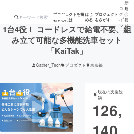
新
ロ
規
グ
会
プロジェクトを掲
はじ
プロジェクト
/
載するには
める
をさがす
イ
員
ン
登
1台4役！ コードレスで給電不要、組
録
み立て可能な多機能洗車セット
「KaiTak」
人気のプロ
注目のリ
注目の新着プロ
募集終了が近いプ
もうすぐ公開
ジェクト
ターン
ジェクト
ロジェクト
されます
Gather_Tech
プロダクト
東京都
アート・写真
音楽
現在の支援総
テクノロジー・ガジェット
ゲーム・サ
額
126,
映像・映画
書籍・雑誌
140
ビジネス・起業
チャレンジ