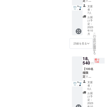
定！超
で皆様にお
早割
支援
届けするた
30％OF
者：
F !】多
めの、日本
7人
機能洗
お届
市場進出を
車セッ
け予
サポートし
ト
定：
「KaiTa
2023
ています。
年10
k」×1
こ
月
一般予
の
リ
定販売
製品の販売
タ
ー
価
ン
詳細を見る
だけでなく
を
格:25,7
選
択
運営にまで
50円
す
る
（税
関わること
18,
込） ※
残り
で、日本の
送料無
540
100
円
皆様のニー
料（日
【100名
本国内
ズを十分に
様限
限定）
満たす製品
定！超
内容
早割
物： 本
をご提供し
支援
28％OF
体×1 充
者：
続けること
F !】多
電器×1
0人
が弊社の目
機能洗
収納
お届
車セッ
バッグ
け予
標となって
ト
×1 フィ
定：
おります。
「KaiTa
2023
ルタ×1
年10
k」×1