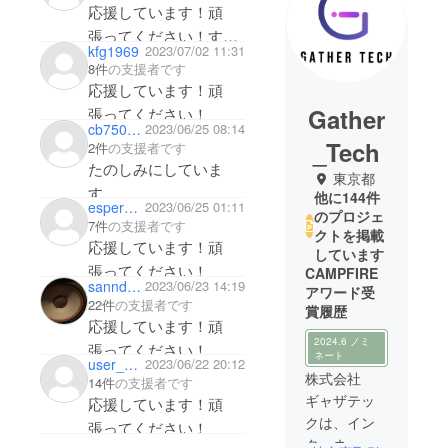
応援しています！頑
張ってください！すご
kfg1969
2023/07/02 11:31
い楽しみです。全部欲
8件
の支援者です
しい機能です。
応援しています！頑
Gather
張ってください！
cb750f2c
2023/06/25 08:14
_Tech
2件
の支援者です
たのしみにしていま
東京都
す。
他に144件
esper___
2023/06/25 01:11
のプロジェ
7件
の支援者です
クトを掲載
応援しています！頑
しています
張ってください！
CAMPFIRE
sannday1961
2023/06/23 14:19
アワード受
22件
の支援者です
賞履歴
応援しています！頑
2024.6 ノミ
張ってください！
ネート
user_b48990123344
2023/06/22 20:12
株式会社
14件
の支援者です
ギャザテッ
応援しています！頑
クは、イン
張ってください！
ターネット