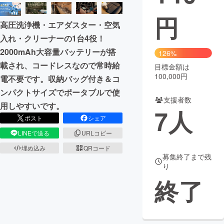
円
まちづくり・地域活性化
高圧洗浄機・エアダスター・空気
入れ・クリーナーの1台4役！
CAMPFIRE for Social Good
CAMPFIRE Creation
2000mAh大容量バッテリーが搭
126%
CAMPFIREふるさと納税
machi-ya
コミュニティ
載され、コードレスなので常時給
目標金額は
100,000円
電不要です。収納バッグ付き＆コ
ンパクトサイズでポータブルで使
支援者数
用しやすいです。
7
人
ポスト
シェア
LINEで送る
URLコピー
埋め込み
QRコード
募集終了まで残
り
終了