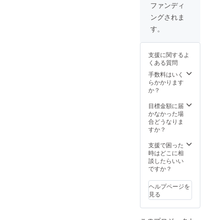
リー×3
空気抜
ファンディ
6in3ノ
きノズ
ングされま
ズル×3
ル×2 日
給水
本語取
す。
ホース
扱説明
×3 洗浄
書×2
機ノズ
支援に関するよ
ル×3 洗
くある質問
剤タン
クノズ
手数料はいく
ル×3 エ
らかかります
アダス
か？
ターノ
ズル×3
目標金額に届
空気入
かなかった場
れノズ
合どうなりま
ル×3 ク
すか？
リー
ナーノ
支援で困った
ズル×3
時はどこに相
空気抜
談したらいい
きノズ
ですか？
ル×3 日
本語取
ヘルプページを
扱説明
見る
書×3