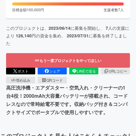
目標金額
100,000
円
支援者数
7
人
このプロジェクトは、
2023/06/14
に募集を開始し、
7
人の支援に
より
126,140
円の資金を集め、
2023/07/31
に募集を終了しまし
た
もう一度プロジェクトをやってほしい
ポスト
シェア
LINEで送る
URLコピー
埋め込み
QRコード
高圧洗浄機・エアダスター・空気入れ・クリーナーの1
台4役！2000mAh大容量バッテリーが搭載され、コード
レスなので常時給電不要です。収納バッグ付き＆コンパ
クトサイズでポータブルで使用しやすいです。
このプロジェクトを見た人はこちらもチェックし