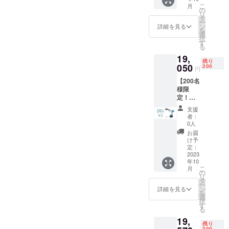
バッテ
こ
月
一般予
リー×1
の
製品及び配
リ
定販売
6in1ノ
タ
ー
送に関する
価
ズル×1
ン
詳細を見る
を
格:25,7
給水
選
お問い合わ
択
50円
ホース
す
せ→Eメー
る
（税
×1 洗浄
19,
ル：
込） ※
機ノズ
残り
送料無
050
ル×1 洗
200
support@gat
円
料（日
剤タン
her-tech.jp
【200名
本国内
クノズ
様限
限定）
ル×1 エ
定！早
内容
アダス
割
物： 本
ターノ
支援
26％OF
体×1 充
ズル×1
者：
F !】多
電器×1
空気入
0人
機能洗
収納
れノズ
お届
車セッ
バッグ
ル×1 ク
け予
ト
×1 フィ
定：
リー
「KaiTa
2023
ルタ×1
ナーノ
年10
k」×1
バッテ
ズル×1
こ
月
一般予
リー×1
の
空気抜
リ
定販売
6in1ノ
タ
きノズ
ー
価
ズル×1
ン
ル×1 日
詳細を見る
を
格:25,7
給水
選
本語取
択
50円
ホース
す
扱説明
る
（税
×1 洗浄
書×1
19,
込） ※
機ノズ
残り
送料無
ル×1 洗
300