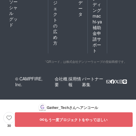
ソー
ジ
デ
ディ
シャ
ェ
ー
ング
ル
ク
タ
mac
グッ
ト
hi-ya
ド
の
補助
広
金申
め
請サ
方
ポー
ト
「QRコード」は株式会社デンソーウェーブの登録商標です。
© CAMPFIRE,
会社概
採用情
パートナー
Inc.
要
報
募集
Gather_Tech
さんへアンコール
もう一度プロジェクトをやってほしい
30