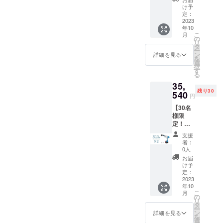
車セッ
バッグ
ル×1 ク
け予
ト
×1 フィ
定：
リー
「KaiTa
2023
ルタ×1
ナーノ
年10
k」×1
バッテ
ズル×1
こ
月
一般予
リー×1
の
空気抜
リ
定販売
6in1ノ
タ
きノズ
ー
価
ズル×1
ン
ル×1 日
詳細を見る
を
格:25,7
給水
選
本語取
択
50円
ホース
す
扱説明
る
（税
×1 洗浄
書×1
35,
込） ※
機ノズ
残り30
送料無
540
ル×1 洗
円
料（日
剤タン
【30名
本国内
クノズ
様限
限定）
ル×1 エ
定！超
内容
アダス
早割
物： 本
ターノ
支援
31％OF
体×1 充
ズル×1
者：
F !】多
電器×1
空気入
0人
機能洗
収納
れノズ
お届
車セッ
バッグ
ル×1 ク
け予
ト
×1 フィ
定：
リー
「KaiTa
2023
ルタ×1
ナーノ
年10
k」×2
バッテ
ズル×1
こ
月
一般予
リー×1
の
空気抜
リ
定販売
6in1ノ
タ
きノズ
ー
価
ズル×1
ン
ル×1 日
詳細を見る
を
格:51,5
給水
選
本語取