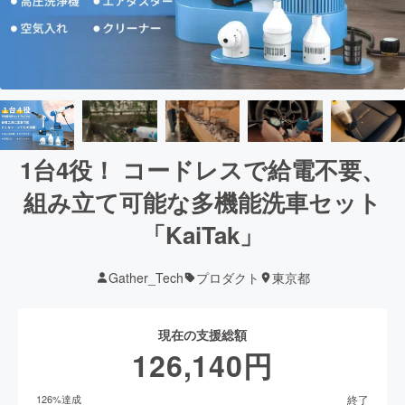
1台4役！ コードレスで給電不要、
組み立て可能な多機能洗車セット
「KaiTak」
Gather_Tech
プロダクト
東京都
現在の支援総額
126,140
円
終了
126
%達成