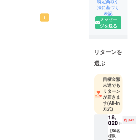
特定商取引
を活用した
法に基づく
スマートな
表記
1
メッセー
次世代ライ
ジを送る
フスタイル
を提案する
企業とし
て、皆様に
リターンを
斬新でユ
ニークな商
選ぶ
品をお届け
します。
目標金額
未達でも
そのため弊
リターン
社は数多く
が届きま
の海外メー
す
(All-in
方式)
カーと代理
店契約を結
18,
残り43
020
び、価値あ
円
る商品を価
【50名
様限
値ある価格