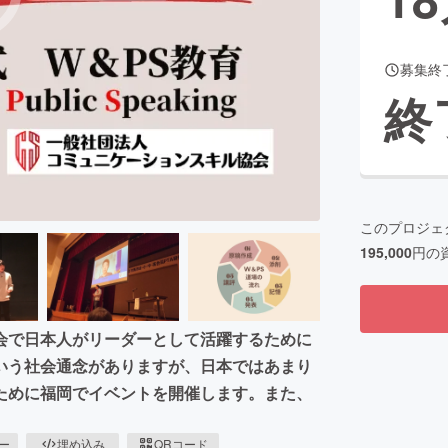
募集終
CAMPFIRE for Social Good
CAMPFIRE Creation
終
CAMPFIREふるさと納税
machi-ya
コミュニティ
このプロジェ
195,000
円の
会で日本人がリーダーとして活躍するために
いう社会通念がありますが、日本ではあまり
ために福岡でイベントを開催します。また、
ピー
埋め込み
QRコード