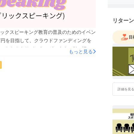
リターン
ックスピーキング教育の普及のためのイベン
目
万円を目指して、クラウドファンディングを
いただきありがとうございます。AIに頼ら
もっと見る
る教育の実現に向けて歩みつづけます。お知
だけると幸いです。
詳細を見