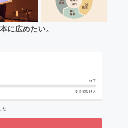
日本に広めたい。
終了
支援者数
18
人
した