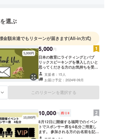
を選ぶ
標金額未達でもリターンが届きます
(All-in方式)
5,000
円
日本の教育にライティングとパブ
リックスピーキングを導入したいと
思ってくださる方のお気持ちを受け
取り、子どもたちに還元します。コ
支援者：15人
ミュニケーションスキル協会の活動
お届け予定：2024年09月
を応援したいという方はこちらでお
願いします。 心を込めたお礼のメッ
セージをメールでお送りします。
このリターンを選択する
る
10,000
円
残り
8
8月12日に開催する福岡でのイベン
トでスポンサー席を4名分ご用意し
ます。 参加される方のお名前を記入
してください。変更可能です。
支援者：2人