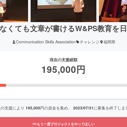
らなくても文章が書けるW&PS教育を
Communication Skills Association
チャレンジ
福岡県
現在の支援総額
195,000
円
人の支援により
195,000
円の資金を集め、
2023/07/31
に募集を終了しま
もう一度プロジェクトをやってほしい