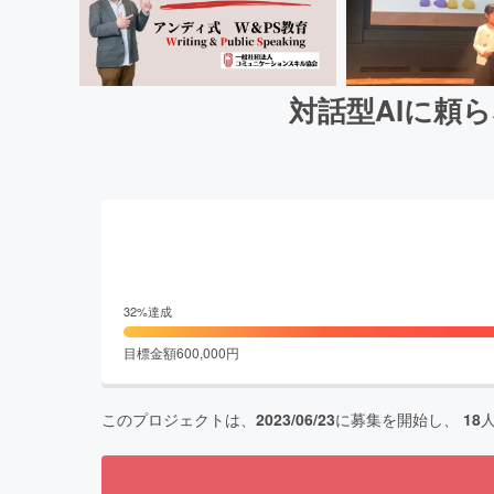
対話型AIに頼
32
%達成
目標金額
600,000
円
このプロジェクトは、
2023/06/23
に募集を開始し、
18