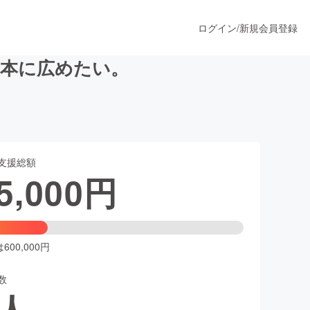
ログイン
/
新規会員登録
日本に広めたい。
うすぐ公開されます
支援総額
プロダクト
5,000
円
ファッション
スポーツ
00,000円
数
ア
ソーシャルグッド
人