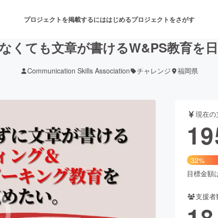
プロジェクトを掲載するには
はじめる
プロジェクトをさがす
らなくても文章が書けるW&PS教育を
Communication Skills Association
チャレンジ
福岡県
注目のリターン
注目の新着プロジェクト
募集終了が近いプロジェクト
も
現在の
音楽
舞台・パフォーマンス
19
ゲーム・サービス開発
フード・飲食店
32%
書籍・雑誌出版
アニメ・漫画
目標金額は6
支援者
チャレンジ
ビューティー・ヘルスケ
18