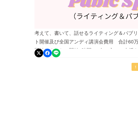
考えて、書いて、話せるライティング＆パブリ
ト開催及び全国アンディ講演会費用 合計60
開始しました。開始4時間で3名の方のご支援を
ずに頭で考えて、世界で話せる日本人を育成す
合いへの声かけやSNSでのシェアをしていた
1