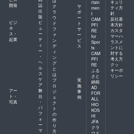
は
キュリ
rtain
開発
誌
ク
サ
ティ方
men
出
ラ
ポ
針
t
版
ウ
ー
反社基
CAM
ビジ
ビ
ド
ト
本方針
PFI
ネ
ュ
フ
サ
カスタ
RE
ス・
ー
ァ
ー
マーハ
for
起業
テ
ン
ビ
ラスメ
Spor
ィ
デ
ス
ントに
ts
ー
ィ
対する
CAM
・
ン
考え方
PFI
ヘ
グ
クッ
RE
ル
と
キーポ
ふる
ス
は
リシー
さと
ケ
プ
実
納税
ア
ロ
施
AD
アー
舞
ジ
事
FOR
ト・
台
ェ
例
ALL
写真
・
ク
HIO
パ
ト
KOS
フ
の
HI
ォ
作
JFA
ー
り
クラ
マ
方
ウド