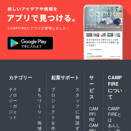
カテゴリー
起案サポート
サ
CAMP
ー
FIRE
テク
ま
プ
ス
ビ
につい
ノロ
ち
ロ
タ
ス
て
ジー
づ
ジ
ッ
・ガ
く
ェ
フ
CAM
CAMP
ジェ
り
ク
に
PFI
FIREと
ット
・
ト
相
RE
は
地
を
談
CAM
あんし
域
作
す
PFI
ん・安