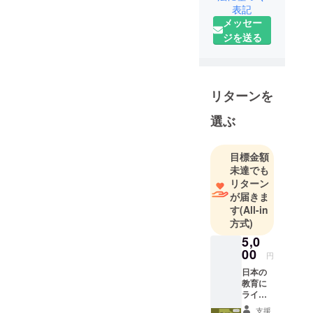
表記
メッセー
ジを送る
リターンを
選ぶ
目標金額
未達でも
リターン
が届きま
す
(All-in
方式)
5,0
00
円
日本の
教育に
ライ
ティン
支援