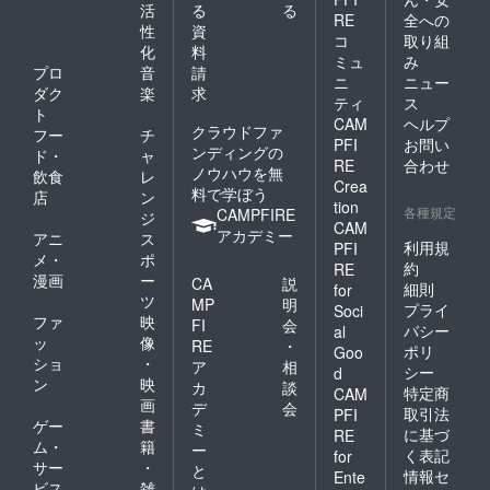
活
る
る
RE
全への
性
資
コ
取り組
化
料
ミュ
み
プロ
音
請
ニ
ニュー
ダク
楽
求
ティ
ス
ト
CAM
ヘルプ
クラウドファ
フー
チ
PFI
お問い
ンディングの
ド・
ャ
RE
合わせ
ノウハウを無
飲食
レ
Crea
料で学ぼう
店
ン
tion
各種規定
CAMPFIRE
ジ
CAM
アカデミー
アニ
ス
利用規
PFI
メ・
ポ
約
RE
漫画
ー
CA
説
細則
for
ツ
MP
明
プライ
Soci
ファ
映
FI
会
バシー
al
ッ
像
RE
・
ポリ
Goo
ショ
・
ア
相
シー
d
ン
映
カ
談
特定商
CAM
画
デ
会
取引法
PFI
ゲー
書
ミ
に基づ
RE
ム・
籍
ー
く表記
for
サー
・
と
情報セ
Ente
ビス
雑