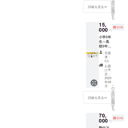
加され
らでお
タ
ー
る方の
願いし
ン
詳細を見る
を
お名前
ます。
選
択
を記入
心を込
す
る
してく
めたお
15,
ださ
礼の
残り10
い。変
000
メッ
円
更可能
セージ
小学3年
です。
をメー
生～高
ルでお
校3年生
送りし
対象の
ます。
支援
ジュニ
者：
アライ
0人
ティン
お届
グ＆パ
け予
ブリッ
定：
クス
2023
年09
ピーキ
こ
月
ング
の
リ
（W&P
タ
ー
S)道場
ン
詳細を見る
を
（1か月
選
択
9,900
す
る
円）を
70,
2ヶ月間
残り10
受講で
000
円
きま
野中ア