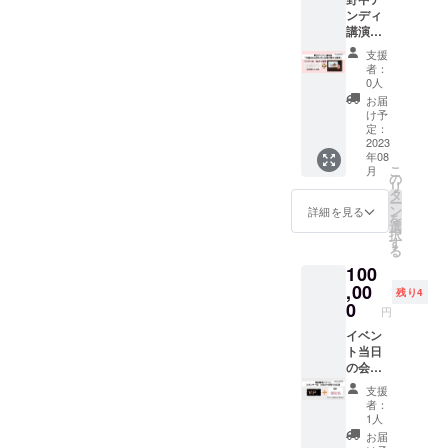
す。 ・
ンディ
60分×8
講演
回（週1
（60～
回・2ヵ
支援
90分、
月） ・
者：
通常
有効期
0人
200,000
限：初
お届
円）を
回を
け予
小学
2023年
定：
校・中
2023
9月1日
年08
学校・
から10
こ
月
高校・
月30日
の
リ
各種学
までに
タ
ー
校のど
受講
ン
詳細を見る
を
こでも
受講日
選
択
一回開
程はプ
す
る
催しま
ロジェ
100
す。 講
クト終
演期
,00
了後
残り4
間：
メール
0
円
2023年
にて調
8月1日
イベン
整させ
～2024
ト当日
ていた
年2月28
の会場
だきま
日 交通
に社
す ・オ
支援
費は福
名・広
ンライ
者：
岡市営
告を掲
ン：使
1人
地下鉄
載しま
用する
お届
南天神
す。 会