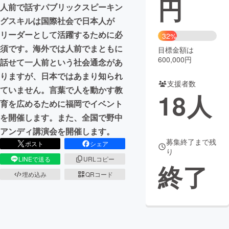
円
人前で話すパブリックスピーキン
まちづくり・地域活性化
グスキルは国際社会で日本人が
リーダーとして活躍するために必
32%
須です。海外では人前でまともに
目標金額は
CAMPFIRE for Social Good
CAMPFIRE Creation
600,000円
話せて一人前という社会通念があ
CAMPFIREふるさと納税
machi-ya
コミュニティ
りますが、日本ではあまり知られ
支援者数
ていません。言葉で人を動かす教
18
人
育を広めるために福岡でイベント
を開催します。また、全国で野中
アンディ講演会を開催します。
募集終了まで残
ポスト
シェア
り
LINEで送る
URLコピー
終了
埋め込み
QRコード