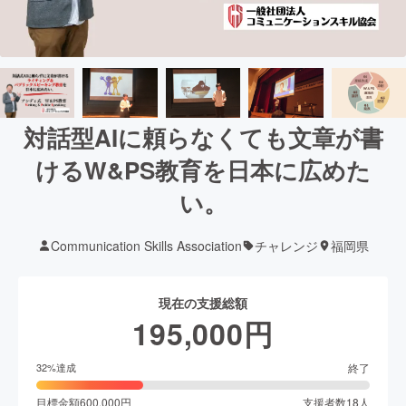
対話型AIに頼らなくても文章が書
けるW&PS教育を日本に広めた
い。
Communication Skills Association
チャレンジ
福岡県
現在の支援総額
195,000
円
終了
32
%達成
目標金額
600,000
円
支援者数
18
人