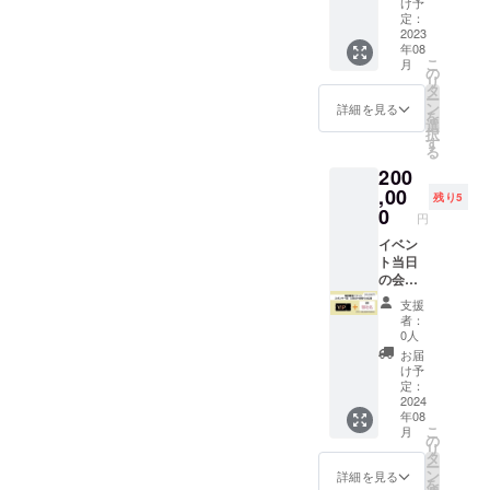
ツー
け予
駅から
場内看
ル：
定：
の公共
板サイ
2023
Zoom
年08
交通機
ズ：
こ
月
関での
A0(841
・開講
の
リ
実費の
×1189
曜日・
タ
ー
負担を
mm）
時間 火
ン
詳細を見る
を
お願い
広告内
曜日
選
択
しま
容は協
20:00～
す
る
す。 日
議の上
21:00
200
時や会
決定し
水曜
場、主
ます。
,00
日
残り5
催団体
スポン
19:55～
0
円
が決定
サー席
20:55
してい
10席ご
イベン
木曜
る場合
用意し
ト当日
日
は備考
ます。
の会場
18:30～
欄に記
に社名
19:30
支援
入して
を掲載
のいず
者：
くださ
しま
れかの
0人
い。未
す。 会
時間帯
お届
定の場
場内看
を選択
け予
合は
板サイ
できま
定：
「日時
ズ：Ｂ
2024
す。 期
年08
や会場
0(1030
間中は
こ
月
は未
×1456
同一時
の
リ
定」と
mm）
間帯で
タ
ー
記入し
掲載す
受講し
ン
詳細を見る
を
てくだ
る社名