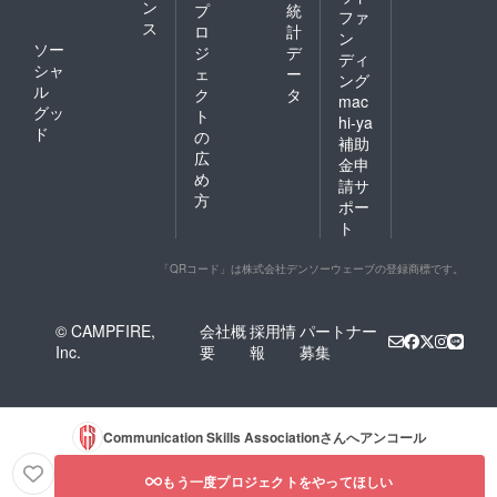
ン
プ
統
ファ
ス
ロ
計
ン
ソー
ジ
デ
ディ
シャ
ェ
ー
ング
ル
ク
タ
mac
グッ
ト
hi-ya
ド
の
補助
広
金申
め
請サ
方
ポー
ト
「QRコード」は株式会社デンソーウェーブの登録商標です。
© CAMPFIRE,
会社概
採用情
パートナー
Inc.
要
報
募集
Communication Skills Association
さんへアンコール
もう一度プロジェクトをやってほしい