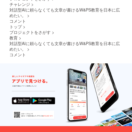
チャレンジ
>
対話型AIに頼らなくても文章が書けるW&PS教育を日本に広
めたい。
>
コメント
トップ
>
プロジェクトをさがす
>
教育
>
対話型AIに頼らなくても文章が書けるW&PS教育を日本に広
めたい。
>
コメント