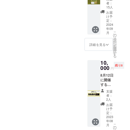
グとパ
者：
ブリッ
15人
クス
お届
ピーキ
け予
ングを
定：
導入し
2024
年09
たいと
こ
月
思って
の
リ
くださ
タ
ー
る方の
ン
詳細を見る
を
お気持
選
択
ちを受
す
る
け取
10,
り、子
残り8
どもた
000
円
ちに還
8月12日
元しま
に開催
す。コ
する福
ミュニ
岡での
ケー
支援
イベン
ション
者：
トでス
スキル
2人
ポン
協会の
お届
サー席
活動を
け予
を4名分
応援し
定：
ご用意
2023
たいと
年08
しま
いう方
こ
月
す。 参
はこち
の
リ