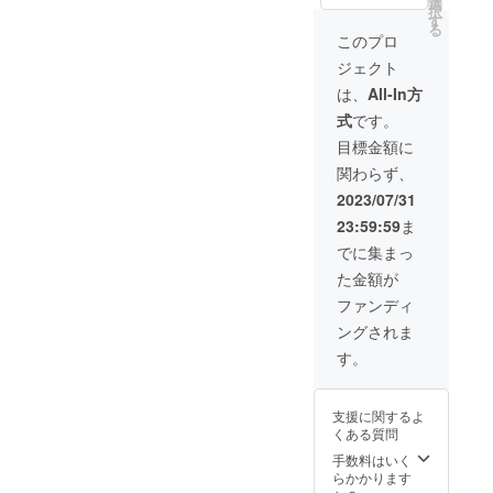
てくだ
選
択
さい。
を備考
さい。
す
る
欄に掲
希望の
このプロ
載して
時間帯
ジェクト
くださ
を備考
い。 ス
欄に記
は、
All-In方
ポン
入して
式
です。
サー席
くださ
を15
い。 第
目標金額に
席、ご
1希望、
関わらず、
用意し
第２希
ます。
望、第3
2023/07/31
希望 パ
23:59:59
ま
ブリッ
クス
でに集まっ
ピーキ
た金額が
ングの
指南書
ファンディ
「プレ
ングされま
ゼンの
レシ
す。
ピ」
（廣済
堂出
支援に関するよ
版）を
くある質問
お送り
しま
手数料はいく
す。
らかかります