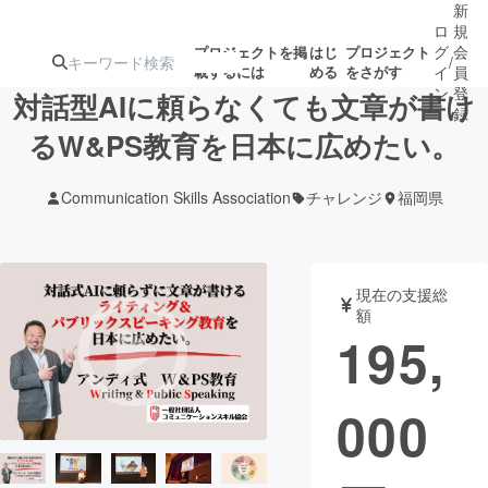
新
ロ
規
グ
会
プロジェクトを掲
はじ
プロジェクト
/
載するには
める
をさがす
イ
員
ン
登
対話型AIに頼らなくても文章が書け
録
るW&PS教育を日本に広めたい。
人気のプロ
注目のリ
注目の新着プロ
募集終了が近いプ
もうすぐ公開
Communication Skills Association
チャレンジ
福岡県
ジェクト
ターン
ジェクト
ロジェクト
されます
アート・写真
音楽
現在の支援総
額
195,
テクノロジー・ガジェット
ゲーム・サ
000
映像・映画
書籍・雑誌
ビジネス・起業
チャレンジ