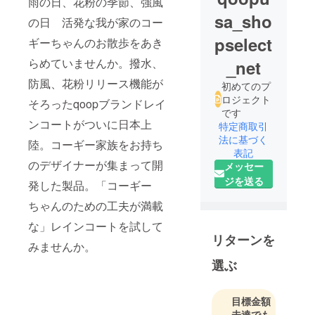
雨の日、花粉の季節、強風
sa_sho
の日 活発な我が家のコー
pselect
ギーちゃんのお散歩をあき
らめていませんか。撥水、
_net
防風、花粉リリース機能が
初めてのプ
ロジェクト
そろったqoopブランドレイ
です
ンコートがついに日本上
特定商取引
法に基づく
陸。コーギー家族をお持ち
表記
のデザイナーが集まって開
メッセー
ジを送る
発した製品。「コーギー
ちゃんのための工夫が満載
な」レインコートを試して
リターンを
みませんか。
選ぶ
目標金額
未達でも