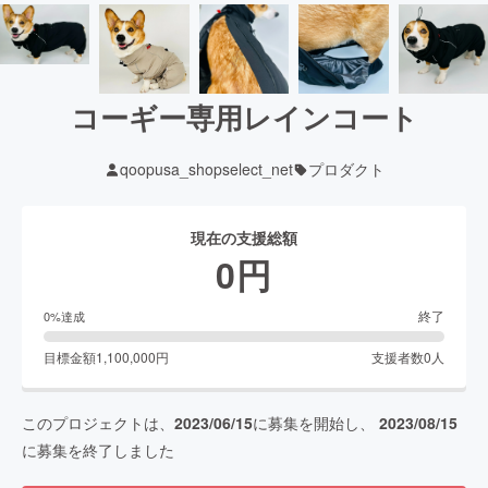
コーギー専用レインコート
qoopusa_shopselect_net
プロダクト
現在の支援総額
0
円
終了
0
%達成
目標金額
1,100,000
円
支援者数
0
人
このプロジェクトは、
2023/06/15
に募集を開始し、
2023/08/15
に募集を終了しました