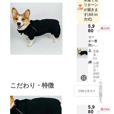
リターン
が届きま
す
(All-in
方式)
5,9
残り35
80
円
コー
ギー専
用レイ
ンコー
支援
ト
者：
Black
0人
S
お届
け予
定：
2023
年08
こ
月
の
こだわり・特徴
リ
タ
ー
ン
詳細を見る
を
選
択
す
る
5,9
残り66
80
円