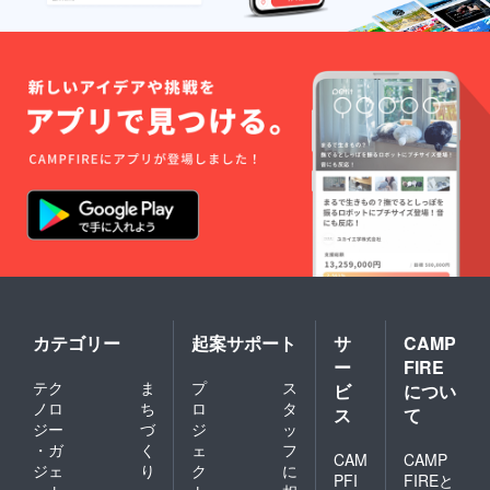
カテゴリー
起案サポート
サ
CAMP
ー
FIRE
テク
ま
プ
ス
ビ
につい
ノロ
ち
ロ
タ
ス
て
ジー
づ
ジ
ッ
・ガ
く
ェ
フ
CAM
CAMP
ジェ
り
ク
に
PFI
FIREと