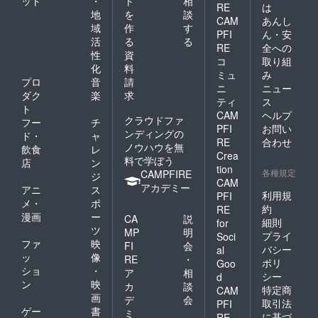
ット
・
ト
相
RE
は
地
を
談
CAM
あんし
域
作
す
PFI
ん・安
活
る
る
RE
全への
性
資
コ
取り組
化
料
ミュ
み
プロ
音
請
ニ
ニュー
ダク
楽
求
ティ
ス
ト
CAM
ヘルプ
クラウドファ
フー
チ
PFI
お問い
ンディングの
ド・
ャ
RE
合わせ
ノウハウを無
飲食
レ
Crea
料で学ぼう
店
ン
tion
各種規定
CAMPFIRE
ジ
CAM
アカデミー
アニ
ス
利用規
PFI
メ・
ポ
約
RE
漫画
ー
CA
説
細則
for
ツ
MP
明
プライ
Soci
ファ
映
FI
会
バシー
al
ッ
像
RE
・
ポリ
Goo
ショ
・
ア
相
シー
d
ン
映
カ
談
特定商
CAM
画
デ
会
取引法
PFI
ゲー
書
ミ
に基づ
RE