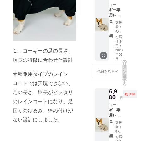
コー
ギー専
用レイ
ンコー
支援
ト
者：
Beige
0人
M
お届
け予
定：
１．コーギーの足の長さ、
2023
年08
こ
胴長の特徴に合わせた設計
月
の
リ
タ
ー
ン
詳細を見る
犬種兼用タイプのレイン
を
選
択
す
コートでは実現できない、
る
5,9
足の長さ、胴長がピッタリ
残り58
80
円
のレインコートになり、足
コー
回りのゆるみ、締め付けが
ギー専
用レイ
ない設計にしました。
ンコー
支援
ト
者：
Beige
0人
S
お届
け予