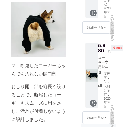
定：
2023
年08
こ
月
の
リ
タ
ー
ン
詳細を見る
を
選
択
す
る
5,9
残り34
80
円
コー
ギー専
２．断尾したコーギーちゃ
用レイ
ンコー
んでも汚れない開口部
支援
ト
者：
Black
0人
M
おしり開口部を縦長く設け
お届
け予
ることで、断尾したコー
定：
2023
ギーもスムーズに用を足
年08
こ
月
の
し、汚れが付着しないよう
リ
タ
ー
ン
詳細を見る
に設計しました。
を
選
択
す