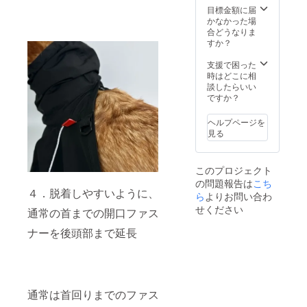
目標金額に届
かなかった場
合どうなりま
すか？
支援で困った
時はどこに相
談したらいい
ですか？
ヘルプページを
見る
このプロジェクト
の問題報告は
こち
４．脱着しやすいように、
ら
よりお問い合わ
せください
通常の首までの開口ファス
ナーを後頭部まで延長
通常は首回りまでのファス