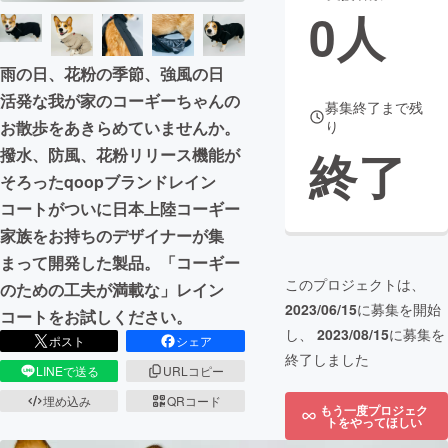
0
人
まちづくり・地域活性化
雨の日、花粉の季節、強風の日
活発な我が家のコーギーちゃんの
CAMPFIRE for Social Good
CAMPFIRE Creation
募集終了まで残
お散歩をあきらめていませんか。
り
CAMPFIREふるさと納税
machi-ya
コミュニティ
終了
撥水、防風、花粉リリース機能が
そろったqoopブランドレイン
コートがついに日本上陸コーギー
家族をお持ちのデザイナーが集
まって開発した製品。「コーギー
このプロジェクトは、
のための工夫が満載な」レイン
2023/06/15
に募集を開始
コートをお試しください。
し、
2023/08/15
に募集を
ポスト
シェア
終了しました
LINEで送る
URLコピー
埋め込み
QRコード
もう一度プロジェク
トをやってほしい